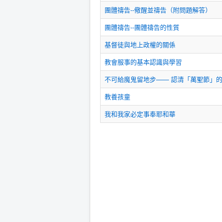
團體禱告--儆醒並禱告（附問題解答）
團體禱告--團體禱告的性質
基督徒與地上政權的關係
教會服事的基本認識與學習
不可給魔鬼留地步—— 認清「萬聖節」
教養孩童
我和我家必定事奉耶和華