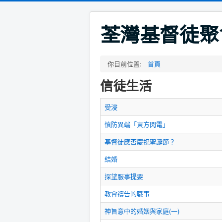
荃灣基督徒聚
你目前位置:
首頁
信徒生活
受浸
慎防異端「東方閃電」
基督徒應否慶祝聖誕節？
結婚
探望服事提要
教會禱告的職事
神旨意中的婚姻與家庭(一)