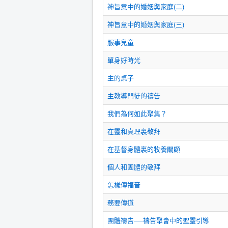
神旨意中的婚姻與家庭(二)
神旨意中的婚姻與家庭(三)
服事兒童
單身好時光
主的桌子
主教導門徒的禱告
我們為何如此聚集？
在靈和真理裏敬拜
在基督身體裏的牧養關顧
個人和團體的敬拜
怎樣傳福音
務要傳道
團體禱告──禱告聚會中的聖靈引導