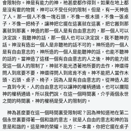
會限制你。神是有能力的神，祂甚麼都作得到。如果在地上都
是沒有靈的物質，神可以不受任何的限制。但是，有一天神造
了人。那一個人不像一塊石頭，不像一根木頭，不像一張桌
子，不像一把椅子，讓神把它擺在這裏就在這裏，把它搬到那
裏就到那裏。神造的那一個人是有自由意志的，那一個人可以
決定說，我聽神的話，那一個人也可以決定說，我不聽神的
話。神沒有造出一個人是非聽祂的話不可的。神所造的一個人
是有自由意志的，神所造的一個人是能聽神的話，也能不聽神
的話的。當神造了這樣一個有自由意志的人之後，神的能力就
受這一個人的限制了，神就不能光憑著祂所要的去作，神還得
問人到底要不要，神還得問人到底肯不肯。神不能把人當作木
頭、石頭、桌子、椅子，因為人是有自由意志的。從神造人起
一直到今天，人的自由意志可以讓神的權柄通過，也可以攔阻
神的權柄通過。所以我們說，在這一個時間裏，介乎兩個永世
之間的時間裏，神的權柄是受人的限制的。
神為甚麼要在這一個時間裏受限制呢？因為神知道祂在第二
個永世裏要得著一個和諧的意志，就是人自由的意志和神的旨
意是和諧的。這是神的榮耀。比方：一本書，你把它擺在桌子