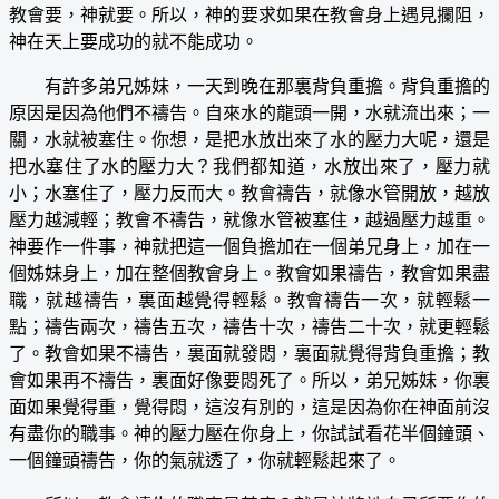
教會要，神就要。所以，神的要求如果在教會身上遇見攔阻，
神在天上要成功的就不能成功。
有許多弟兄姊妹，一天到晚在那裏背負重擔。背負重擔的
原因是因為他們不禱告。自來水的龍頭一開，水就流出來；一
關，水就被塞住。你想，是把水放出來了水的壓力大呢，還是
把水塞住了水的壓力大？我們都知道，水放出來了，壓力就
小；水塞住了，壓力反而大。教會禱告，就像水管開放，越放
壓力越減輕；教會不禱告，就像水管被塞住，越過壓力越重。
神要作一件事，神就把這一個負擔加在一個弟兄身上，加在一
個姊妹身上，加在整個教會身上。教會如果禱告，教會如果盡
職，就越禱告，裏面越覺得輕鬆。教會禱告一次，就輕鬆一
點；禱告兩次，禱告五次，禱告十次，禱告二十次，就更輕鬆
了。教會如果不禱告，裏面就發悶，裏面就覺得背負重擔；教
會如果再不禱告，裏面好像要悶死了。所以，弟兄姊妹，你裏
面如果覺得重，覺得悶，這沒有別的，這是因為你在神面前沒
有盡你的職事。神的壓力壓在你身上，你試試看花半個鐘頭、
一個鐘頭禱告，你的氣就透了，你就輕鬆起來了。