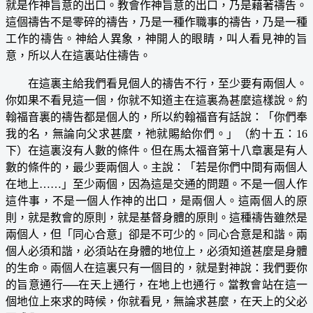
就是作神旨意的出口。教會作神旨意的出口，乃是藉著禱告。
這個禱告不是零碎的禱告，乃是一種作職事的禱告，乃是一種
工作的禱告。神給人異象，神開人的眼睛，叫人看見神的旨
意，所以人在這裏站住禱告。
在這裏主給我們看見個人的禱告不行，至少要有兩個人。
你如果不看見這一個，你就不知道主在這裏為甚麼這樣說。約
翰福音裏的禱告都是個人的，所以約翰福音有話說：「你們奉
我的名，無論向父求甚麼，祂就賜給你們。」（約十五：16
下）在這裏沒有人數的條件。但在馬太福音第十八章裏是有人
數的條件的，最少要兩個人。主說：「若是你們中間有兩個人
在地上……」至少兩個，因為這是交通的問題。不是一個人作
這件事，不是一個人作神的出口，是兩個人。這兩個人的原
則，就是教會的原則，就是基督身體的原則。這種禱告雖然是
兩個人，但「同心合意」卻是不可少的。同心合意是和諧。兩
個人必須和諧，必須站在身體的地位上，必須知道甚麼是身體
的生命。兩個人在這裏只有一個目的，就是對神說：我們要你
的旨意通行──在天上通行，在地上也通行。當教會站在這一
個地位上來求的時候，你就看見，無論求甚麼，在天上的父必