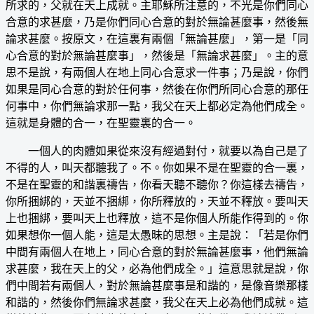
所求的，父就在天上成就。主耶穌所注意的，不光是你們同心
合意的求甚麼，乃是你們同心合意的對於無論甚麼事，然後無
論求甚麼。按原文，在這裏有兩個「無論甚麼」，第一是「同
心合意的對於無論甚麼事」，然後是「無論求甚麼」。主的意
思不是說，有兩個人在地上同心合意求一件事；乃是說，你們
如果是同心合意的對於任何事，然後在你們所同心合意的那任
何事中，你們無論求那一點，我父在天上都必定為他們成全。
這就是身體的合一，在聖靈裏的合一。
一個人的肉體如果從來沒有經過對付，就要以為自己是了
不得的人，叫天都聽我了。不。你如果不是在聖靈的合一裏，
不是在聖靈的和諧裏禱告，你看天聽不聽你？你這樣去禱告，
你所捆綁的，天並不捆綁，你所釋放的，天並不釋放。要叫天
上也捆綁，要叫天上也釋放，這不是你個人所能作得到的。你
如果想你一個人能，這是太愚昧的思想。主是說：「若是你們
中間有兩個人在地上，同心合意的對於無論甚麼事，他們無論
求甚麼，我在天上的父，必為他們成全。」這意思就是說，你
們中間若有兩個人，對於無論甚麼事是和諧的，是像音樂那樣
和諧的，然後你們無論求甚麼，我父在天上必為他們成就。這