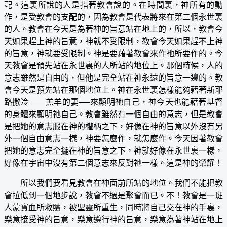
配。這裏所說的人是指著教會說的。在時間裏，神所有的動
作，是受教會的支配的，因為教會是代表將來在第二個永世裏
的人。教會在今天是為著神的旨意站在地上的，所以，教會今
天如果趕上神的旨意，神就不受限制，教會今天如果趕不上神
的旨意，神就要受限制。神是要藉著教會來作祂所要作的。今
天教會是預先站在永世裏的人所站的地位上。那個時候，人的
意志雖然是自由的，但他是完全站在神永遠的旨意一邊的。教
會今天是預先站在那個地位上。神在永世裏怎樣能夠藉著新耶
路撒冷——羔羊的妻──來顯明祂自己，神今天也能藉著基督
的身體來顯明祂自己。教會雖然有一個自由的意志，但是教會
是把她的意志服在神的權柄之下，好像在神的旨意以外沒有另
外一個自由意志一樣，神要怎麼作，就怎麼作。今天因著教會
把她的意志完全擺在神的旨意之下，神就好像在永世裏一樣，
好像在宇宙中沒有第二個意志來反對祂一樣。這是神的榮耀！
所以我們要看見教會在神面前所站的地位。我們不能把教
會拉低到一個地步說，教會不過是聚會而已。不！教會是一班
人蒙寶血所救贖，被聖靈所重生，同時將自己交在神的手裏，
樂意接受神的旨意，樂意遵行神的旨意，樂意為著神站在地上