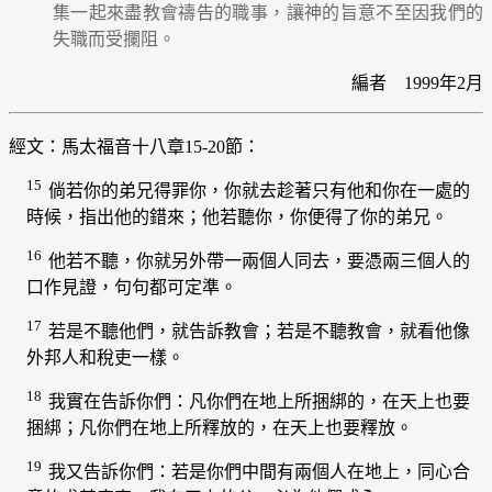
集一起來盡教會禱告的職事，讓神的旨意不至因我們的
失職而受攔阻。
編者 1999年2月
經文：馬太福音十八章15-20節：
15
倘若你的弟兄得罪你，你就去趁著只有他和你在一處的
時候，指出他的錯來；他若聽你，你便得了你的弟兄。
16
他若不聽，你就另外帶一兩個人同去，要憑兩三個人的
口作見證，句句都可定準。
17
若是不聽他們，就告訴教會；若是不聽教會，就看他像
外邦人和稅吏一樣。
18
我實在告訴你們：凡你們在地上所捆綁的，在天上也要
捆綁；凡你們在地上所釋放的，在天上也要釋放。
19
我又告訴你們：若是你們中間有兩個人在地上，同心合