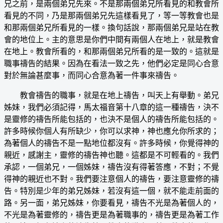
兄之前，是兩個弟兄先來。不是那兩個弟兄所看見的和教會所
看見的不同，乃是那兩個弟兄先這樣看見了，等一等教會也是
和那兩個弟兄所看見的一樣。換句話說，那兩個弟兄是站在教
會的地位上。主的意思是你們中間有兩個人在地上，就是教會
在地上。教會所看的，和那兩個弟兄所看的是一致的。這就是
職事禱告的結果。因為在看法一致之先，他們必定是同心合意
對於無論甚麼事，而同心合意為著一件事來禱告。
教會禱告的職事，就是在地上禱告，叫天上有舉動。弟兄
姊妹，我們必須記得，馬太福音第十八章的這一種禱告，決不
是靈修的禱告所能包括的，也決不是個人的禱告所能包括的。
許多時候你個人有所缺少，你可以求神，神也應允你所求的；
為著個人的禱告不是一點地位都沒有。許多時候，你覺得神的
親近，感謝主，靈修的禱告神也聽。這都是不可輕看的。我們
承認，一個弟兄，一個姊妹，禱告沒有得著答應，不對；不覺
得神的親近也不對。我們要注意個人的禱告，要注意靈修的禱
告。特別是少年的弟兄姊妹，若沒有這一個，就不能走前面的
路。另一面，弟兄姊妹，你要看見，禱告不光是為著個人的，
不光是為著靈修的，禱告更是為著職事的，禱告更是為著工作