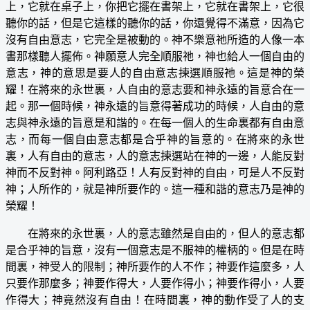
上，它就在桌子上，你把它擺在書架上，它就在書架上，它很
聽你的話，但是它這樣的聽你的話，你還覺得不滿意，因為它
沒有自由意志，它完全是被動的。神不樂意祂所造的人像一本
書那樣聽人擺佈。神願意人完全順服祂，神也給人一個自由的
意志，神的意思是要人的自由意志揀選順服祂。這是神的榮
耀！在將來的永世裏，人自由的意志要和神永遠的旨意合在一
起。那一個時候，神永遠的旨意得著成功的時候，人自由的意
志與神永遠的旨意是和諧的。在每一個人的生命裏都有自由意
志，而每一個自由意志都是合乎神的旨意的。在將來的永世
裏，人有自由的意志，人的意志揀選站在神的一邊，人能反對
神而不反對神。阿利路亞！人有反對神的自由，可是人不反對
神；人所作的，就是神所要作的。這一種和諧的意志乃是神的
榮耀！
在將來的永世裏，人的意志雖然是自由的，但人的意志都
是合乎神的旨意，沒有一個意志是不服神的權柄的。但是在時
間裏，神受人的限制；神所要作的人不作；神要作這麼多，人
只要作那麼多；神要作得大，人要作得小；神要作得小，人要
作得大；神竟然沒有自由！在時間裏，神的動作受了人的支