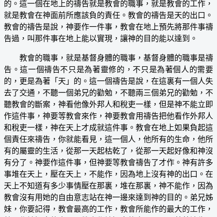
的。這一個在地上的禱告就是教會的職事，就是教會的工作，
就是教會在神面前所應該負的責任。教會的禱告是天的出口。
教會的禱告是說，神要作一件事，教會在地上預先將那件事禱
告過，叫那件事在地上能以實現，讓神的目的能以達到。
教會的職事，就是基督身體的職事，基督身體的職事是禱
告。這一個禱告不只是為著靈修的，不只是為著個人的需要
的，更是為著「天」的。這一個禱告是說，在這裏有一個人失
去了交通，不聽一個弟兄的勸勉，不聽兩三個弟兄的勸勉，不
聽教會的斷案，神看他像外邦人和稅吏一樣，但是神不能立即
作這件事，神要等教會來作，神要教會用禱告把他看作外邦人
和稅吏一樣，神在天上才成就這件事。教會在地上如果負起這
個責任來禱告，你就能看見，這一個人，他所有的生命，他所
有的屬靈的生活，從那一天起枯乾了，從那一天起好像和神沒
有分了。神要作這件事，但神要等教會禱告了才作。神有許多
事堆在天上，壓在天上，不能作，因為地上沒有神的出口。在
天上不知道有多少事情壓在那裏，堆在那裏，神不能作，因為
教會沒有用她的自由意志站在神一邊來達到神的目的。弟兄姊
妹，你要記得，教會最高的工作，教會所能作的最大的工作，