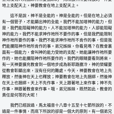
地上支配天上，神要教會在地上支配天上。
這不是說，神不是全能的。神是全能的。但是在地上必須
有一個管子，才能顯出神的全能。我們不能加增神的能力，但
是，我們能阻礙神的能力。人不能加增神的能力，人卻能阻礙
神的能力。我們不能求神作祂所不要作的事，但是我們能限制
神作祂所要作的事。我們不能求神作祂所不肯作的事，但是我
們能攔阻神作祂所肯作的事。弟兄姊妹，你看見嗎？在教會裏
面有一個能力，會叫神的能力受她的支配。她能讓神作祂所要
作的，她也能攔阻神作祂所要作的。我們的眼睛要看到將來，
有一天神要擴充教會到一個地步成為新耶路撒冷，神的榮耀要
從教會彰顯出來，沒有任何的難處。今天，神要教會在地上先
釋放，然後神在天上也釋放；神要教會在地上先捆綁，然後神
在天上也捆綁。天上不先作事，天上跟著地上來作事；神不先
作事，神跟著教會來作事。哦，弟兄姊妹，既然如此，教會的
責任是何等的大呢！
我們已經說過，馬太福音十八章十五至十七節所說的，不
過是一件事情，而底下所說的卻是一個大的原則。有一個弟兄