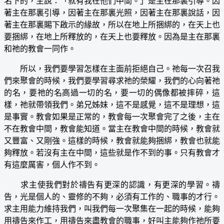
名下的，主說：「就有我在他們中間。」是主在那裏引導。因
著主在那裏引導，因著主在那裏光照，因著主在那裏說話，因
著主在那裏賜下啟示的緣故，所以在地上所捆綁的，在天上也
要捆綁，在地上所釋放的，在天上也要釋放。因為是主在那裏
和祂的教會一同作。
所以，我們要學習怎樣在主面前拒絕自己。祂每一次召我
們來聚會的時候，我們要學習尋求祂的榮耀，我們的心向著祂
的名，要祂的名高過一切的名，要一切的偶像都被摔碎，這
樣，祂就帶領我們。弟兄姊妹，這不是感覺，這不是理想，這
是事實。教會如果是正常的，教會每一次聚會完了之後，主在
不在教會中間，教會能知道。當主在教會中間的時候，教會就
又豐富、又剛強。這樣的時候，教會就能夠捆綁，教會也就能
夠釋放。若沒有主在中間，這些就是作不到的事。只有教會才
有這麼厲害，個人作不到。
求主使我們對於禱告有更深的認識，有更深的學習。禱
告，光是個人的、靈修的不夠，必須有工作的、職事的才行。
求主用能力維持我們，叫我們每一次聚集在一起的時候，能夠
用禱告來作工，用禱告來盡教會的職事，好叫主能夠作祂所要