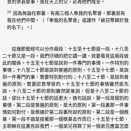
意的求甚麼事，我在天上的父，必為他們成全。
20
因為無論在那裏，有兩三個人奉我的名聚會，那裏就有
我在他們中間。（「奉我的名聚會」或譯作「被召聚歸於我
的名下」。）
這幾節聖經可以分作兩段：十五至十七節是一段，十八至
二十節又是一段。我們仔細的把它讀一讀，就要看見這兩段彼
此的關係。十五至十七節是說到一件專門的事情，一件特別的
事情；十八至二十節是說到普遍的原則。十五至十七節，是說
到一件專門的事，需要特別對付的；十八至二十節，是說到普
遍的原則，需要認真學習的。十五至十七節的事情雖然是先
說，十八至二十節的原則雖然是後說，但是十八至二十節的
話，卻比十五至十七節的話更大。換句話說，第一段是個別的
事情，第二段是普遍的原則，是大的原則。第一段裏那一件事
情如何對付，是根據於第二段裏所說的原則。第二段是一個根
基，第一段不過是按著那一個根基去作而已。十五至十七節，
主耶穌在這裏告訴我們，一個弟兄得罪了另一個弟兄應當怎麼