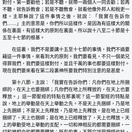
對付。第一要勸他；若是不聽，就帶一兩個人一同去勸；若再
不聽，就告訴教會；若是不聽教會，就看他像外邦人和稅吏一
樣。主耶穌說了這件事情之後，就說：「我實在告訴你
們……」主的意思是，你們所以這樣作，是因為有這樣大的關
係在裏面，有這樣大的原則在裏面。所以說十八至二十節是十
五至十七節的根基。
在這裏，我們不是要講十五至十七節的事情，我們不過要
藉這一件事情，來看到大的原則。我們要看見，不只一個弟兄
得罪我們，我們要這樣對付，並且千萬的事也都要這樣對付。
現在我們要來看在第二段裏神所要我們特別注意的是甚麼。
第十八節，主說：「我實在告訴你們：凡你們在地上所捆
綁的，在天上也要捆綁；凡你們在地上所釋放的，在天上也要
釋放。」這一節聖經的特點在那裏呢？這一節聖經的特點是
說，地上的舉動是在天上舉動之先。不是天上先捆綁，乃是地
上先捆綁；不是天上先釋放，乃是地上先釋放。是在地上已經
捆綁了，天上也捆綁；是在地上已經釋放了，天上也釋放。天
上的舉動受地上舉動的支配。一切和神相反的都需要捆綁，一
切和神相合的都需要釋放；所有的事，不管它該受捆綁也好，