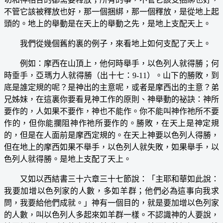
不管它該被釋放也好，那一個捆綁，那一個釋放，是從地上起
頭的。地上的舉動是在天上的舉動之先，是地上支配天上。
我們從幾個舊約裏的例子，來看地上如何支配了天上。
例如：摩西在山頂上，他何時舉手，以色列人就得勝；何
時垂手，亞瑪力人就得勝（出十七：9-11）。山下的勝敗，到
底是誰定規的呢？是神出的主意呢，或者是摩西出的主意？弟
兄姊妹，在這裏你要看見神工作的原則、神舉動的祕訣：神所
要作的，人如果不要作，神也不能作。你不能叫神作祂所不要
作的，但你能攔阻神作祂所要作的。勝敗，在天上是神定規
的，但是在人面前是摩西定規的。在天上神要以色列人得勝，
但在地上的摩西如果不舉手，以色列人就失敗，如果舉手，以
色列人就得勝。是地上支配了天上。
又如以西結書三十六章三十七節說：「主耶和華如此說：
我要加增以色列家的人數，多如羊群；他們必為這事向我求
問，我要給他們成就。」神有一個目的，就是要加增以色列家
的人數，叫以色列人多起來如羊群一樣。不認識神的人要說，