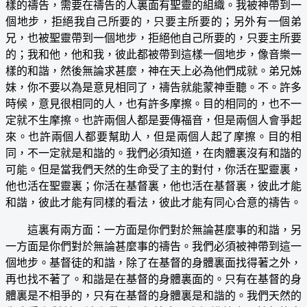
樣的禱告，需要在禱告的人裏面有聖靈的組織。我被神帶到一
個地步，拒絕我自己所要的，只要主所要的；另外有一個弟
兄，也被聖靈帶到一個地步，拒絕他自己所要的，只要主所要
的；我和他，他和我，彼此都被帶到這樣一個地步，像音樂一
樣的和諧，然後無論求甚麼，神在天上必為他們成就。弟兄姊
妹，你不要以為是意見相同了，禱告就能蒙神垂聽。不。許多
時候，意見很相同的人，也有許多摩擦。目的相同的，也不一
定就不生摩擦。也許兩個人都是要傳福音，但是兩個人會爭起
來。也許兩個人都要幫助人，但是兩個人起了摩擦。目的相
同，不一定就是和諧的。我們必須知道，在肉體裏沒有和諧的
可能。但是當我們天然的生命受了主的對付，你活在聖靈裏，
他也活在聖靈裏；你活在基督裏，他也活在基督裏，彼此才能
和諧，彼此才能有同樣的看法，彼此才能有同心合意的禱告。
這裏有兩方面：一方面是你們對於無論甚麼事的和諧，另
一方面是你們對於無論甚麼事的禱告。我們必須被神帶到這一
個地步。基督徒的和諧，除了在基督的身體裏面找得著之外，
再也找不著了。和諧是在基督的身體裏面的。只有在基督的身
體裏是不相爭的，只有在基督的身體裏是和諧的。我們天然的