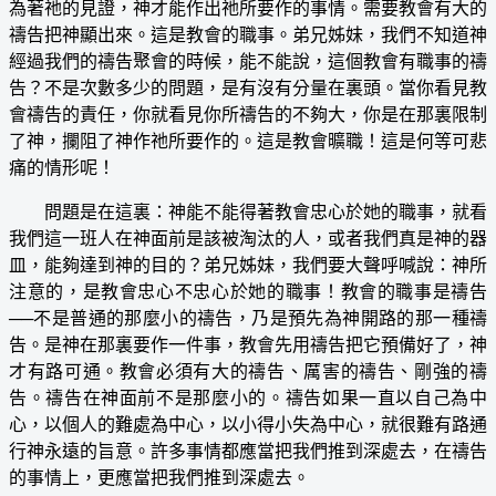
為著祂的見證，神才能作出祂所要作的事情。需要教會有大的
禱告把神顯出來。這是教會的職事。弟兄姊妹，我們不知道神
經過我們的禱告聚會的時候，能不能說，這個教會有職事的禱
告？不是次數多少的問題，是有沒有分量在裏頭。當你看見教
會禱告的責任，你就看見你所禱告的不夠大，你是在那裏限制
了神，攔阻了神作祂所要作的。這是教會曠職！這是何等可悲
痛的情形呢！
問題是在這裏：神能不能得著教會忠心於她的職事，就看
我們這一班人在神面前是該被淘汰的人，或者我們真是神的器
皿，能夠達到神的目的？弟兄姊妹，我們要大聲呼喊說：神所
注意的，是教會忠心不忠心於她的職事！教會的職事是禱告
──不是普通的那麼小的禱告，乃是預先為神開路的那一種禱
告。是神在那裏要作一件事，教會先用禱告把它預備好了，神
才有路可通。教會必須有大的禱告、厲害的禱告、剛強的禱
告。禱告在神面前不是那麼小的。禱告如果一直以自己為中
心，以個人的難處為中心，以小得小失為中心，就很難有路通
行神永遠的旨意。許多事情都應當把我們推到深處去，在禱告
的事情上，更應當把我們推到深處去。