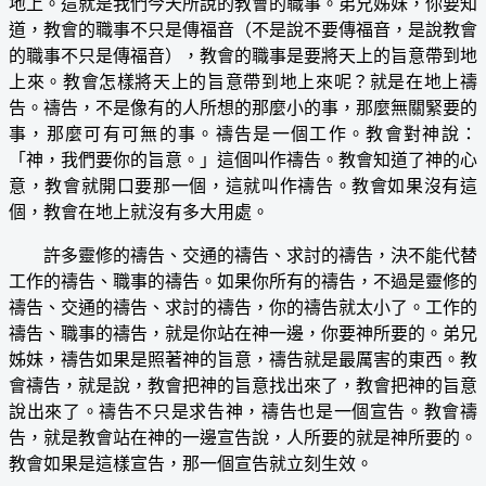
地上。這就是我們今天所說的教會的職事。弟兄姊妹，你要知
道，教會的職事不只是傳福音（不是說不要傳福音，是說教會
的職事不只是傳福音），教會的職事是要將天上的旨意帶到地
上來。教會怎樣將天上的旨意帶到地上來呢？就是在地上禱
告。禱告，不是像有的人所想的那麼小的事，那麼無關緊要的
事，那麼可有可無的事。禱告是一個工作。教會對神說：
「神，我們要你的旨意。」這個叫作禱告。教會知道了神的心
意，教會就開口要那一個，這就叫作禱告。教會如果沒有這
個，教會在地上就沒有多大用處。
許多靈修的禱告、交通的禱告、求討的禱告，決不能代替
工作的禱告、職事的禱告。如果你所有的禱告，不過是靈修的
禱告、交通的禱告、求討的禱告，你的禱告就太小了。工作的
禱告、職事的禱告，就是你站在神一邊，你要神所要的。弟兄
姊妹，禱告如果是照著神的旨意，禱告就是最厲害的東西。教
會禱告，就是說，教會把神的旨意找出來了，教會把神的旨意
說出來了。禱告不只是求告神，禱告也是一個宣告。教會禱
告，就是教會站在神的一邊宣告說，人所要的就是神所要的。
教會如果是這樣宣告，那一個宣告就立刻生效。