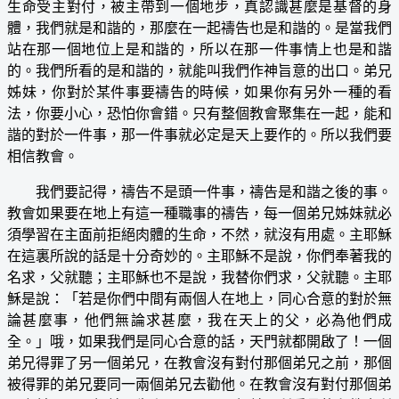
生命受主對付，被主帶到一個地步，真認識甚麼是基督的身
體，我們就是和諧的，那麼在一起禱告也是和諧的。是當我們
站在那一個地位上是和諧的，所以在那一件事情上也是和諧
的。我們所看的是和諧的，就能叫我們作神旨意的出口。弟兄
姊妹，你對於某件事要禱告的時候，如果你有另外一種的看
法，你要小心，恐怕你會錯。只有整個教會聚集在一起，能和
諧的對於一件事，那一件事就必定是天上要作的。所以我們要
相信教會。
我們要記得，禱告不是頭一件事，禱告是和諧之後的事。
教會如果要在地上有這一種職事的禱告，每一個弟兄姊妹就必
須學習在主面前拒絕肉體的生命，不然，就沒有用處。主耶穌
在這裏所說的話是十分奇妙的。主耶穌不是說，你們奉著我的
名求，父就聽；主耶穌也不是說，我替你們求，父就聽。主耶
穌是說：「若是你們中間有兩個人在地上，同心合意的對於無
論甚麼事，他們無論求甚麼，我在天上的父，必為他們成
全。」哦，如果我們是同心合意的話，天門就都開啟了！一個
弟兄得罪了另一個弟兄，在教會沒有對付那個弟兄之前，那個
被得罪的弟兄要同一兩個弟兄去勸他。在教會沒有對付那個弟