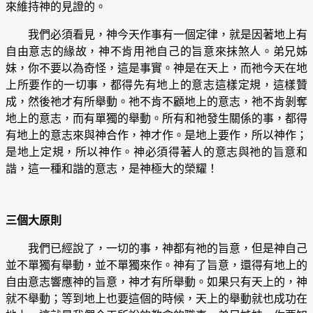
來維持神的見證的。
我們必須看見，神今天作事有一個定律，就是因著地上有
自由意志的緣故，神不肯用祂自己的旨意來抹煞人。弟兄姊
妹，你不要以為奇怪，這是事實。神是在天上，而祂今天在地
上所要作的一切事，都得先有地上的意志這樣定規，這樣贊
成，然後祂才有所舉動。祂不肯不顧地上的意志，祂不肯剝奪
地上的意志，而有單獨的舉動。所有和祂發生關係的事，都得
有地上的意志來與神合作，神才作。是地上要作，所以神作；
是地上定規，所以神作。神必須得著人的意志與祂的旨意和
諧，這一種和諧的意志，是神極大的榮耀！
三個大原則
我們已經說了，一切的事，神都有祂的旨意，但是神自己
並不單獨有舉動，並不單獨來作。神有了旨意，還得有地上的
自由意志響應神的旨意，神才有所舉動。如果只有天上的，神
就不舉動；等到地上也要這個的時候，天上的舉動就也成功在