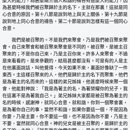
麼大的能力？為甚麼兩三個人和諧的禱告有這麼大的能力？因
為甚麼時候我們被召聚歸於主的名下，主就在那裏！這就是同
心合意的原因。第十八節是說到地上與天上關係，第十九節是
說到地上同心合意的禱告，第二十節是說到怎樣有這一個同心
合意。
我們是被召聚的。不是我們來聚會，乃是我們被召聚來聚
會。自己來聚會和被召聚來聚會是不同的。被召聚，是被主召
聚來的；不是你自己來，乃是主召你來。許多人來聚會，不過
是來看看的，是來參觀的，結局甚麼都沒有。可是有的人是主
在他裏面說話，叫他覺得，今天如果不來，裏面好像缺了一件
東西。主這樣召聚來的人，他們是歸於主的名下而聚集，他們
是為著主的名而來的。這樣的弟兄姊妹，他甚麼時候來聚一個
會，他能對神說：「我是為著主的名，為著榮耀你的兒子，我
在這裏不是為著我自己。」弟兄姊妹大家都是被召聚為著主的
名的時候，感謝神，就同心合意，就和諧。你到一個聚會裏，
是為著你自己的事，當然不和諧。如果你要這一個，不是因為
你要，乃是主要，你不要這一個，也不是因為你不要，乃是主
不要，當然就同心合意。神的兒女是被主召聚的，是歸於主的