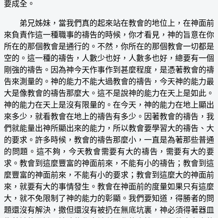
要成全。
弟兄姊妹，當我們真的起來站在教會的地位上，在神面前
來負責作這一種職事的禱告的時候，你才看見，神的旨意在你
所在的那個教會是通行的。不然，你所在的那個教會一切都是
空的。這一種的禱告，人數少也好，人數多也好，總要有一個
剛強的禱告。因為神今天作事作到甚麼程度，是憑著教會的禱
告來測量的。神的能力不能大過教會的禱告，今天神的能力最
大是像教會的禱告那麼大。這不是說神的能力在天上是如此。
神的能力在天上是沒有限量的。在今天，神的能力在地上顯出
來多少，就看教會在地上的禱告有多少。因著教會的禱告，我
們就能量出神所顯出來的能力，所以教會要學習大的禱告、大
的要求。許多時候，教會的禱告那麼小，一直是為著那些普通
的問題。這不夠，今天教會需要有大的禱告，需要有大的要
求。教會到這麼豐富的神面前來，不能有小的禱告；教會到這
麼豐富的神面前來，不能有小的要求；教會到這麼大的神面前
來，就要有大的事情發生。教會在神面前的度量如果只有這麼
大，就不免限制了神的能力的彰顯。我們要知道，得勝者的問
題還沒有解決，撒但還沒有被扔在無底坑裏，神必須得著器皿