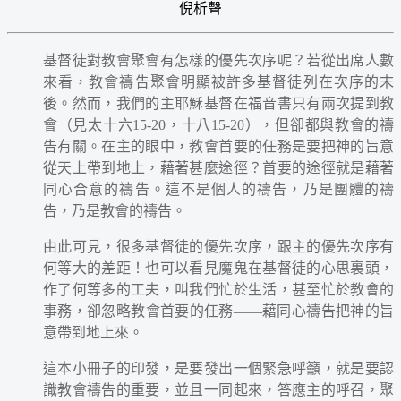
倪析聲
基督徒對教會聚會有怎樣的優先次序呢？若從出席人數
來看，教會禱告聚會明顯被許多基督徒列在次序的末
後。然而，我們的主耶穌基督在福音書只有兩次提到教
會（見太十六15-20，十八15-20），但卻都與教會的禱
告有關。在主的眼中，教會首要的任務是要把神的旨意
從天上帶到地上，藉著甚麼途徑？首要的途徑就是藉著
同心合意的禱告。這不是個人的禱告，乃是團體的禱
告，乃是教會的禱告。
由此可見，很多基督徒的優先次序，跟主的優先次序有
何等大的差距！也可以看見魔鬼在基督徒的心思裏頭，
作了何等多的工夫，叫我們忙於生活，甚至忙於教會的
事務，卻忽略教會首要的任務——藉同心禱告把神的旨
意帶到地上來。
這本小冊子的印發，是要發出一個緊急呼籲，就是要認
識教會禱告的重要，並且一同起來，答應主的呼召，聚