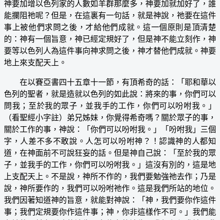
神要加增以色列家的人數如羊群那麼多，神要加就加好了，誰
能攔阻祂呢？但是，在這裏有一句話，就是神說，祂要在這件
事上被他們求問之後，才給他們成就。這一個原則是頂清楚
的：神有一個旨意，神已經定規好了，但是神不能立刻作，神
要等以色列人為這件事向神求問之後，神才替他們成就。神要
地上來支配天上。
在以賽亞書四十五章十一節，有頂希奇的話：「耶和華以
色列的聖者，就是造就以色列的如此說：將來的事，你們可以
問我；至於我的眾子，並我手的工作，你們可以吩咐我。」
（看聖經小字註）弟兄姊妹，你覺得希奇嗎？關於眾子的事，
關於工作的事，神說：「你們可以吩咐我。」「吩咐我」三個
字，人差不多不敢說。人怎可以吩咐神？！認識神的人都知
道，在神面前不可說狂妄的話。但是神自己說：「至於我的眾
子，並我手的工作，你們可以吩咐我。」這沒有別的，這是地
上支配天上。不是說，神所不作的，我們要勉強祂去作；乃是
說，神所要作的，我們可以吩咐祂作。這是我們所站的地位。
我們因著知道神的旨意，就能對神說：「神，我們要你作這件
事；我們定規要你作這件事；神，你非這樣作不可。」我們能