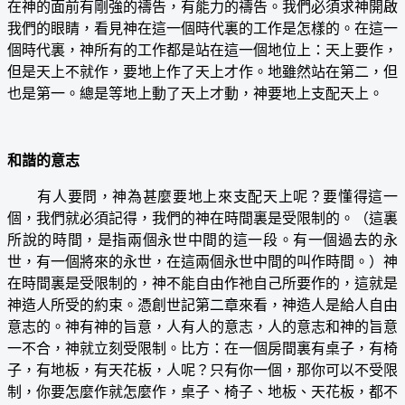
在神的面前有剛強的禱告，有能力的禱告。我們必須求神開啟
我們的眼睛，看見神在這一個時代裏的工作是怎樣的。在這一
個時代裏，神所有的工作都是站在這一個地位上：天上要作，
但是天上不就作，要地上作了天上才作。地雖然站在第二，但
也是第一。總是等地上動了天上才動，神要地上支配天上。
和諧的意志
有人要問，神為甚麼要地上來支配天上呢？要懂得這一
個，我們就必須記得，我們的神在時間裏是受限制的。（這裏
所說的時間，是指兩個永世中間的這一段。有一個過去的永
世，有一個將來的永世，在這兩個永世中間的叫作時間。）神
在時間裏是受限制的，神不能自由作祂自己所要作的，這就是
神造人所受的約束。憑創世記第二章來看，神造人是給人自由
意志的。神有神的旨意，人有人的意志，人的意志和神的旨意
一不合，神就立刻受限制。比方：在一個房間裏有桌子，有椅
子，有地板，有天花板，人呢？只有你一個，那你可以不受限
制，你要怎麼作就怎麼作，桌子、椅子、地板、天花板，都不