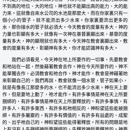
不到高的地位、大的地位，神也就不能顯出高的能力、大的能
力來。這就像自來水公司的水池是那麼大，而在你家裏只有一
個小小的管子，就不能流出多少水來。你家裏要流出更多的
水，那你接水的管子就必須大。今天教會的度量有多大，神的
力量也彰顯有多大。就像有一次神在基督裏顯出來，基督的度
量有多大，神的顯現就也有多大。今天神在教會裏顯出來，教
會的度量有多大，彰顯神有多大，你才能認識神有多大。
我們必須看見，今天神在地上所要作的一切事，先要教會
和祂站在一起，然後藉著教會去作。神在今天所要作的，神不
能單獨去作，必須教會和祂合作，神才能作。教會是神藉著她
來彰顯自己的。我們再說，教會就像一個水管，管子如果小，
就是有像長江那麼多的水，也不能流出多少水來。神在天上要
作，但是要地上動了，祂才能作。有許多事情是神在天上所要
捆綁的，有許多事情是神在天上所要釋放的。有許多事情，有
許多人，有許多東西，有許多和祂相反的，神盼望這些能被捆
綁。有許多屬靈的，有許多有價值的，有許多有益處的、成聖
的、出乎祂自己的，神盼望這些能得著釋放。所有的問題是地
上有沒有人先捆綁神所要捆綁的，先釋放神所要釋放的。神要