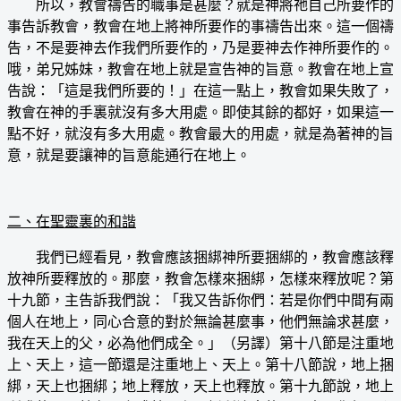
所以，教會禱告的職事是甚麼？就是神將祂自己所要作的
事告訴教會，教會在地上將神所要作的事禱告出來。這一個禱
告，不是要神去作我們所要作的，乃是要神去作神所要作的。
哦，弟兄姊妹，教會在地上就是宣告神的旨意。教會在地上宣
告說：「這是我們所要的！」在這一點上，教會如果失敗了，
教會在神的手裏就沒有多大用處。即使其餘的都好，如果這一
點不好，就沒有多大用處。教會最大的用處，就是為著神的旨
意，就是要讓神的旨意能通行在地上。
二、在聖靈裏的和諧
我們已經看見，教會應該捆綁神所要捆綁的，教會應該釋
放神所要釋放的。那麼，教會怎樣來捆綁，怎樣來釋放呢？第
十九節，主告訴我們說：「我又告訴你們：若是你們中間有兩
個人在地上，同心合意的對於無論甚麼事，他們無論求甚麼，
我在天上的父，必為他們成全。」（另譯）第十八節是注重地
上、天上，這一節還是注重地上、天上。第十八節說，地上捆
綁，天上也捆綁；地上釋放，天上也釋放。第十九節說，地上