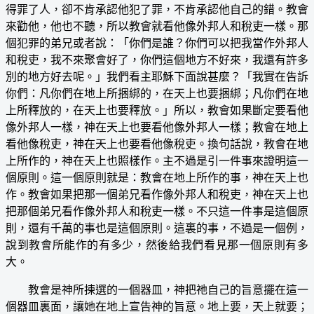
得罪了人，卻不肯承認他犯了罪，不肯承認他自己的錯。教會
來勸他，他也不聽，所以教會就看他像外邦人和稅吏一樣。那
個犯罪的弟兄或者說：「你們是誰？你們可以把我當作外邦人
和稅吏，我不來聚會好了，你們這個地方不好來，我還有許多
別的地方好去呢。」我們看主耶穌下面說甚麼？「我實在告訴
你們：凡你們在地上所捆綁的，在天上也要捆綁；凡你們在地
上所釋放的，在天上也要釋放。」所以，教會如果斷定要看他
像外邦人一樣，神在天上也要看他像外邦人一樣；教會在地上
看他像稅吏，神在天上也要看他像稅吏。換句話說，教會在地
上所作的，神在天上也照樣作。主不過是引一件事來證明這一
個原則。這一個原則就是：教會在地上所作的事，神在天上也
作。教會如果把那一個弟兄看作像外邦人和稅吏，神在天上也
把那個弟兄看作像外邦人和稅吏一樣。不只這一件事是這個原
則，還有千萬的事也是這個原則。這裏的事，不過是一個例，
說到教會所能作的有多少，然後給我們看見那一個原則有多
大。
教會是神所揀選的一個器皿，神把祂自己的旨意擺在這一
個器皿裏面，讓她在地上宣告神的旨意。地上要，天上就要；