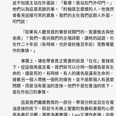
並不知道主站在外面說：「看哪！我站在門外叩門。」
他們以為這是丟臉的事。「約翰是怎麼樣的人，他竟然
會看見這樣可笑的異象，我們的主在我們這群人外面，
叩門說：
『如果有人聽見我的聲音就開門的，我要進去與他
坐席』？我們一直向我們的主唱詩歌，讀祂的話語，也
在作二十年前（有時候，也許是好幾百年前）受教導要
作的事情。」
事實上，禱告聚會真正需要的就是「住在」膏抹底
下。從這個角度去看，我們就可以分辨一個禱告是有生
命的，還是死的。有時候，有人的禱告是滿有生命的，
接着另一個人帶進一個死的禱告。並不是那個人有甚麼
問題，而是沒有膏油的塗抹。他們不是在膏油的底下，
是在作自己的事情。
這是我們屬靈教育的一部份，學習分辨並且住在膏
油塗抹的底下。假若今天晚上聖靈的負擔和基督的心思
是為着尼泊爾，那麼為着寮國﹝Laos又譯作老撾，中南