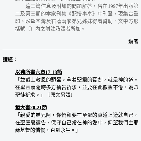
這三篇信息及附加的問題解答，曾在1997年出版第
二及第三期的本家刊物《配搭事奉》中刊登，現集合重
印。盼望荃灣及石蔭兩家弟兄姊妹得着幫助。文中方形
括號〔〕內之附註乃譯者所加。
編者
讀經：
以弗所書六章17-18節
「並戴上救恩的頭盔，拿着聖靈的寶劍，就是神的道。
在聖靈裏隨時多方禱告祈求，並要在此儆醒不倦，為眾
聖徒祈求。」〔原文另譯〕
猶大書20-21節
「親愛的弟兄阿，你們卻要在至聖的真道上造就自己，
在聖靈裏禱告，保守自己常在神的愛中，仰望我們主耶
穌基督的憐憫，直到永生。」