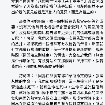
膏油塗抹裏頭，我們每一個都在其中聚集。」為甚麼這
樣禱告？因為我想確定撒但清楚知道，那段時間並不是
出於我的意見或者是其他人的意見，而是為着主的。
那麼你開始明白，這一點對於禱告聚會是何等的重
要。沒有其他時間比禱告聚會更會受到人的意見所傷
害；沒有其他時間比禱告聚會更受我們的情緒或感覺所
支配了。可是，我們必須認識每一次禱告聚會都有膏油
的塗抹。如果我們一個禮拜有七次禱告的聚會，那麼就
七次都會有膏油的塗抹。每一次膏抹都是新鮮的。那段
時間（從開始直到結束）的價值，完全在於我們（無論
是否作帶領的）有沒有站立在那個膏油塗抹當中，假若
我們有，那麼那段時間便是對的。
詩篇說：「因為在那裏有耶和華所命定的福，就是
永遠的生命。」我們都知道這個，當一段禱告時間是在
膏油塗抹底下，就有生命在其中。生命洋溢於整段時
間，就好像黑門山降下來的甘露。這是因着北面的冷空
氣和南面的熱空氣在錫安山上相遇，形成甘露降下來。
因為在耶路撒冷通常全年有八至九個月沒有雨水，所以