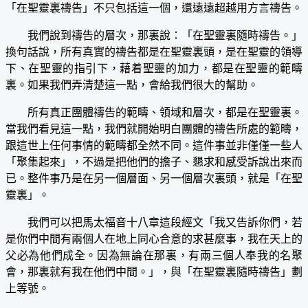
「在聖靈裏禱告」不只包括這一個，還遠遠超越用方言禱告。
我們說到禱告的層次，那裏說：「在聖靈裏隨時禱告。」
換句話說，所有真實的禱告都是在聖靈裏頭，是在聖靈的領導
下、在聖靈的指引下，藉着聖靈的加力，都是在聖靈的範疇
裏。如果我們弄清楚這一點，會給我們很大的幫助。
所有真正團體禱告的範疇、領域和層次，都是在聖靈裏。
當我們看見這一點，我們就開始明白團體的禱告所處的範疇，
跟這世上任何事情的範疇都全然不同。這件事並非僅僅一些人
「聚集起來」，不過是把他們的擔子、懇求和感受訴說出來而
已。整件事乃是在另一個層面、另一個層次裏頭，就是「在聖
靈裏」。
我們可以把馬太福音十八章這段經文「我又告訴你們，若
是你們中間有兩個人在地上同心合意的求甚麼事，我在天上的
父必為他們成全。因為無論在那裏，有兩三個人奉我的名聚
會，那裏就有我在他們中間。」，與「在聖靈裏隨時禱告」劃
上等號。