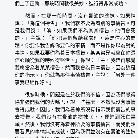
們上了正軌，那段時間就很美妙，進行得非常成功。
然而，在那一段時間，沒有膏油的塗抹。如果神
說：「為這個禱告」，我們就不要為着別的事禱告。可
是我們說：「噢，如果我們不為某某禱告，他們會死
的。」主說：「你把這個留給我處理，這是信心的問
題。你要作我告訴你要作的事情，而不是作你以為對的
事情。如果我要你為着日本禱告，某某弟兄就會在你憑
信心順從我的時候得醫治。」你說：「主，我確實感覺
我應當為着某某禱告，然而我會為日本禱告，因為這是
你的指示。」你就為那件事情禱告，主說：「另外一件
事我已經作好。」
很多時候，問題是在於我們的不信，因為我們覺得
除非張開我們的大嘴巴，說一些甚麼，不然就沒有事情
會得成就。因此，我們為着神所沒有指示我們禱告的事
去禱告，我們沒有在膏油的塗抹底下，便進到死亡裏
頭。然後，我們沒有為着神所要的事情禱告，而我們想
要看見的事情無法成就，因為我們並沒有在膏油的塗抹