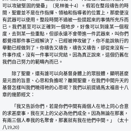
可以攻破堅固的營壘」〔見林後十4〕。假若在整段禱告的時
間，聖靈並不是在作指揮、領袖和指導者的位置上，那麼便沒
有武器可以使用。整段時間不過被一些提起來的事情所充斥而
已。我們甚至可以正確到一個地步，好像可以到達某一個程
度，去到某一些重點，但卻永遠不會帶進一件武器來，叫你們
都覺得那件事已經解決了、已經被神攻破了，你不能說執行的
舉動已經做到了。你禱告又禱告，禱告又禱告，卻從來沒有一
件事作成，沒有一件事可以完結。因為真正說來，這個仍舊在
我們自己努力的範疇內而已。
除了聖靈，還有誰可以向基督身體上的眾肢體，顯明甚麼
是元首的旨意、心思和負擔呢？離開聖靈，在我們中間升天的
基督怎樣叫我們曉得祂的心思呢？我們以前提過馬太福音十八
章的幾節經文：
「我又告訴你們，若是你們中間有兩個人在地上同心合意
的求甚麼事，我在天上的父必為他們成全。因為無論在那裏，
有兩三個人奉我的名聚會，那裏就有我在他們中間。」（太十
八19,20）