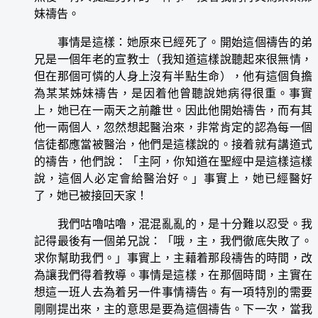
妹禱告。
事情是這樣：她原來已經死了。開始這個禱告的弟
兄是一個年老的宣教士（我知道這樣說聽起來很無情，
但在那個可憐的人身上沒有半點生命），他有這個負擔
為某某姊妹禱告，是因着他曾聽說她病得很重。事實
上，她已在一兩天之前離世。因此他開始禱告，而有其
他一兩個人，忽然想起醫治來，非常肯定的認為每一個
信徒都應當被醫治，他們是這樣說的。接着就有講道式
的禱告，他們說：「主阿，你知道在聖經中是這樣這樣
說，這個人必定會給醫治好。」事實上，她已經醫好
了，她已被接回天家！
我們咕嚕咕嚕，混混亂亂的，是十分難以忍受。我
記得最後有一個弟兄說：「哦，主，我們徹底失敗了。
求你幫助我們。」事實上，主藉着那段禱告的時間，改
為讓我們得着教導。事情是這樣，在那個時間，主實在
想這一班人去為着另一件事情禱告。有一項特別的需要
剛剛提出來，主的意思是要為這個禱告。下一次，當我