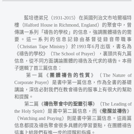
藍培德弟兄（1931-2015）在英國列治文市哈爾福特
樓（Halford House in Richmond, England）的聚會中，曾
傳講一系列「禱告的學校」的信息，強調團體禱告的需
要。這一系列的信息記錄由基督徒錄音帶職事
（Christian Tape Ministry）於1993年6月出版，書名為
《禱告的學校》（The School of Prayer），裏頭共有九篇
信息，從不同方面講論團體的禱告及代求的禱告。本冊
子選輯了首三篇信息：
第一篇《
團體禱告的性質
》（The Nature of
Corporate Prayer）是書中第一篇信息，作為全書的基礎
講論，深信必對我們在教會禱告的服事上有很大的幫助
和提醒。
第二篇《
禱告聚會中的聖靈引導
》（The Leading of
the Holy Spirit）是書中第二篇信息，而《
儆醒並禱告
》
（Watching and Praying）則是書中第三篇信息。這兩篇
信息都提及禱告聚會很多具體的學習要點，在團體禱告
這事上給我們有進一步的提醒和指導。