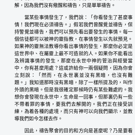
解，因為我們沒有儆醒和禱告，只是單單禱告。
當某些事情發生了，我們說：「你看發生了甚麼事
情！我們現在必須禱告。」假若我們曾醒覺並禱告，保
持警覺並禱告，我們可以預先看出要發生的事情。每一
個信徒都可以被神的靈指教，在事情發生以先就預見。
如果神的靈無法教導你看出事情的發生，那麼你必定是
這世界中、在屬靈上最不可造就的人。如果你不能看出
及辨識事情的發生，那麼在永世中神的管治與經營當
中，你有甚麼用處？這或許給你一兩個疑問，因為你會
立刻說：「然而，在永世裏並沒有黑暗，也沒有難
題。」我知道那時沒有黑暗，除了一樣所提及的，叫作
外頭的黑暗。但是我很確定那候時仍有某些難處的。我
想你會發現在永世中，生命是一回事，但那裏仍有一些
不帶着罪的事情，要我們去解開的。我們正在接受訓
練，為着各種的處境，而只有神可以向我們顯示，並教
導我們如今怎樣去作。
因此，禱告聚會的目的和方向是甚麼呢？乃是要看