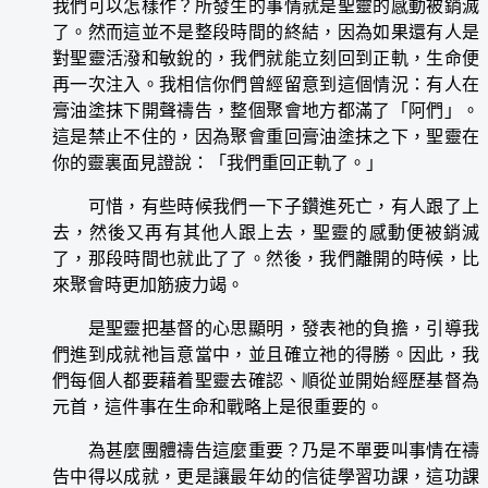
我們可以怎樣作？所發生的事情就是聖靈的感動被銷滅
了。然而這並不是整段時間的終結，因為如果還有人是
對聖靈活潑和敏銳的，我們就能立刻回到正軌，生命便
再一次注入。我相信你們曾經留意到這個情況：有人在
膏油塗抹下開聲禱告，整個聚會地方都滿了「阿們」。
這是禁止不住的，因為聚會重回膏油塗抹之下，聖靈在
你的靈裏面見證說：「我們重回正軌了。」
可惜，有些時候我們一下子鑽進死亡，有人跟了上
去，然後又再有其他人跟上去，聖靈的感動便被銷滅
了，那段時間也就此了了。然後，我們離開的時候，比
來聚會時更加筋疲力竭。
是聖靈把基督的心思顯明，發表祂的負擔，引導我
們進到成就祂旨意當中，並且確立祂的得勝。因此，我
們每個人都要藉着聖靈去確認、順從並開始經歷基督為
元首，這件事在生命和戰略上是很重要的。
為甚麼團體禱告這麼重要？乃是不單要叫事情在禱
告中得以成就，更是讓最年幼的信徒學習功課，這功課