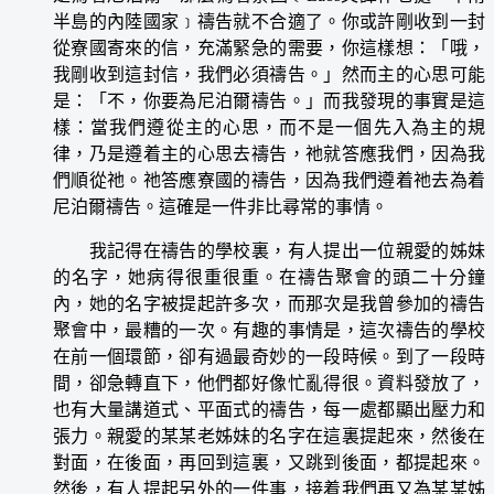
半島的內陸國家﹞禱告就不合適了。你或許剛收到一封
從寮國寄來的信，充滿緊急的需要，你這樣想：「哦，
我剛收到這封信，我們必須禱告。」然而主的心思可能
是：「不，你要為尼泊爾禱告。」而我發現的事實是這
樣：當我們遵從主的心思，而不是一個先入為主的規
律，乃是遵着主的心思去禱告，祂就答應我們，因為我
們順從祂。祂答應寮國的禱告，因為我們遵着祂去為着
尼泊爾禱告。這確是一件非比尋常的事情。
我記得在禱告的學校裏，有人提出一位親愛的姊妹
的名字，她病得很重很重。在禱告聚會的頭二十分鐘
內，她的名字被提起許多次，而那次是我曾參加的禱告
聚會中，最糟的一次。有趣的事情是，這次禱告的學校
在前一個環節，卻有過最奇妙的一段時候。到了一段時
間，卻急轉直下，他們都好像忙亂得很。資料發放了，
也有大量講道式、平面式的禱告，每一處都顯出壓力和
張力。親愛的某某老姊妹的名字在這裏提起來，然後在
對面，在後面，再回到這裏，又跳到後面，都提起來。
然後，有人提起另外的一件事，接着我們再又為某某姊