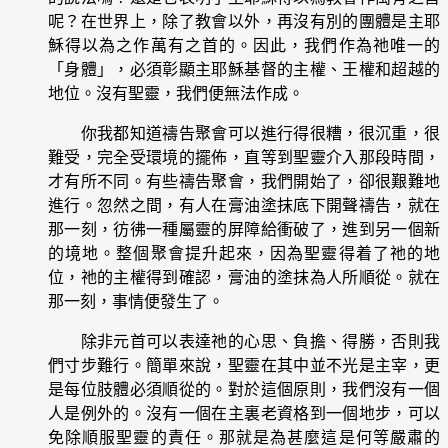
呢？在世界上，除了教會以外，再沒有別的團體是主耶
穌得以為之作萬有之首的。因此，我們作為祂唯一的
「身體」，必須彰顯主耶穌基督的主權、王權和超越的
地位。沒有聖靈，我們便無法作成。
你我都知道禱告聚會可以進行得很糟，很沉重，很
難受，完全受環境的擺佈，直等到聖靈介入那段時間，
才有所不同。有些禱告聚會，我們開始了，卻很艱難地
進行。忽然之間，有人在膏油塗抹底下開聲禱告，就在
那一刻，彷彿一種屬靈的屏障給衝破了，進到另一個新
的境地。整個聚會提升起來，因為聖靈得着了祂的地
位，祂的主權得到確認，膏油的塗抹為人所順從。就在
那一刻，事情便發生了。
除非元首可以表達祂的心思、負擔、得勝，否則我
們寸步難行。簡單來說，聖靈在其中並不光是主宰，更
是每位肢體必須順從的。對於這個原則，我們沒有一個
人是例外的。沒有一個在主裏老資格到一個地步，可以
免除順服聖靈的責任。那就是為甚麼這是何等嚴肅的