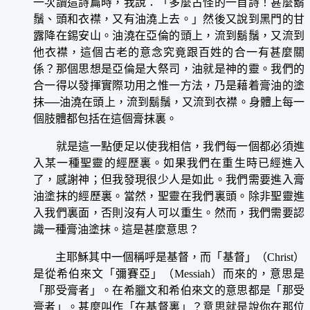
一次讀這詩篇時，我說：「多麼古怪的一首詩！甚麼鬍
鬚、頭和衣襟，又有油澆上去。」然後又說到黑門的甘
露降在錫安山。油澆在亞倫的頭上，流到鬍鬚，又流到
他衣襟，這個古老的意念究竟跟百姓的合一有甚麼關
係？那個思想是亞倫是大祭司，油就是神的靈。我們的
合一得以發揮實際功用之惟一方法，乃是藉着膏油的塗
抹──油澆在頭上，流到鬍鬚，又流到衣襟。身體上每一
個肢體都包括在這個膏抹裏。
就是這一點便足以使我相信，我們每一個都必須進
入某一種聖靈的經歷裏。如果我們在重生時已經進入
了，感謝神；但我發現很少人是如此。我們需要進入膏
油塗抹的經歷裏。當然，聖靈在我們裏頭。除非聖靈進
入我們裏面，否則沒有人可以重生。然而，我們需要認
識一種膏油塗抹。這是甚麼意思？
主耶穌其中一個稱呼是基督，而「基督」（Christ）
是從希伯來文「彌賽亞」（Messiah）而來的，意思是
「那受膏者」。在希臘文和希伯來文的意思都是「那受
膏者」。甚麼叫作「在基督裏」？意思就是說你在那位