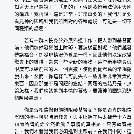
知道天上已經說了：「是的」，否則我們無法使用天國
的鑰匙。我再說，這是非常、非常重要的。我們乃是要
看見神的國臨到我們所面對的各種處境，可能是一切不
同種類的處境。
若有一群人投身於外展佈道工作，把人帶到基督面
前，他們忽然發覺碰上障礙，要怎樣面對呢？他們越發
傳講福音，卻發現情況仍舊是一樣。因此他們決定改變
聚會上的編排，帶來一些全新的事物，這些新事物最低
限度可以給前來的人一個震撼，使他們從老舊的常規擺
脫出來。然而，你這樣作可能失去一些非常非常寶貴的
東西，因為那並不是問題的癥結。問題的癥結乃是，無
論怎樣，我們應該進到事情的幕後，要讓神的國進到這
個障礙裏頭。
你是否相信撒但能夠阻礙基督呢？你是否真的相信
陰間的權柄可以勝過教會，與主耶穌在馬太福音十六章
18節所講的話全然抵觸？事情的真相是，只有藉着禱
告，我們才發覺我們必須進到主跟前。在我們中間，這