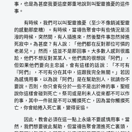
事，也是為甚麼我要這麼鄭重地說到叫聖靈擔憂的這件
事。
有時候，我們可以叫聖靈擔憂（至少不像銷滅聖靈
的感動那麼糟）。有時候，當禱告聚會中有些情況是活
潑的時候，突然間，有人插進來，然後整件事忽然掉進
死寂中。為甚麼？有人說：「他們都在反對那位可憐的
老弟兄。」然而，這並不是那回事。大多數人感到很尷
尬，他們不想反對某某人。他們真的很想說「阿們」，
但如果他們要向主忠誠，會有這樣的話說：「不可有
『阿們』，不可有分在其中，這跟我完全無關。」若因
為感情用事，以為說「阿們」是在幫助別人，就請你不
要說。否則，你只會有分於一些不是出於神的事，聖經
說你這樣會碰到死亡。祭司或是利未人從來都不可以作
的事，其中一件就是不可以觸摸死亡，因為當你觸摸死
亡，你會給捲入死亡裏，變得妥協。
因此，教會必須在這一點上永遠不要感情用事。當
然，我們想要彼此幫助，但當禱告聚會潛進死亡裏頭，