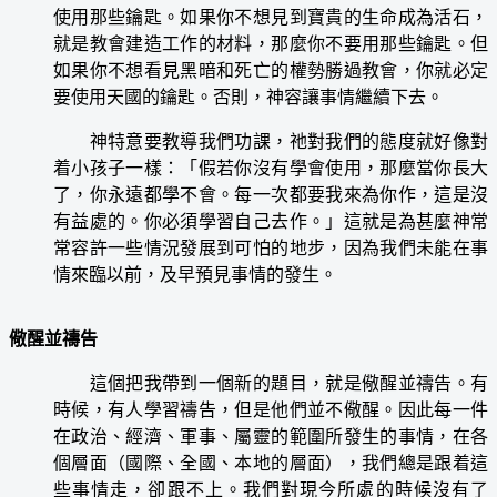
使用那些鑰匙。如果你不想見到寶貴的生命成為活石，
就是教會建造工作的材料，那麼你不要用那些鑰匙。但
如果你不想看見黑暗和死亡的權勢勝過教會，你就必定
要使用天國的鑰匙。否則，神容讓事情繼續下去。
神特意要教導我們功課，祂對我們的態度就好像對
着小孩子一樣：「假若你沒有學會使用，那麼當你長大
了，你永遠都學不會。每一次都要我來為你作，這是沒
有益處的。你必須學習自己去作。」這就是為甚麼神常
常容許一些情況發展到可怕的地步，因為我們未能在事
情來臨以前，及早預見事情的發生。
儆醒並禱告
這個把我帶到一個新的題目，就是儆醒並禱告。有
時候，有人學習禱告，但是他們並不儆醒。因此每一件
在政治、經濟、軍事、屬靈的範圍所發生的事情，在各
個層面（國際、全國、本地的層面），我們總是跟着這
些事情走，卻跟不上。我們對現今所處的時候沒有了