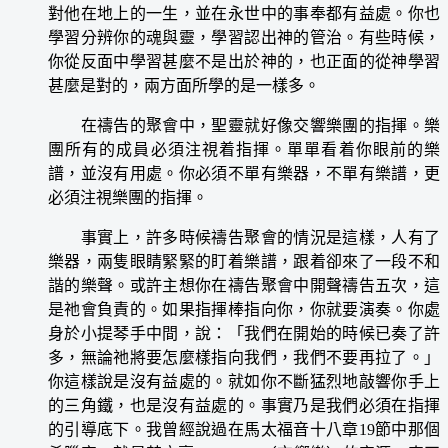
對他在地上的一生，並在永世中的事奉都有益處。你也
學習分辨你的魂與靈，學習認出神的管治。有些時候，
你從反面中學習甚麼不是出於神的，也正面的從神學習
甚麼是對的，兩方面所學的是一樣多。
在禱告的聚會中，聖靈就好像交響樂團的指揮。樂
團所有的成員必須注視着指揮。單單看着你眼前的樂
譜，並沒有用處。你必須不單有樂器，不單有樂譜，更
必須注視樂團的指揮。
事實上，許多時候禱告聚會的情況是這樣，人有了
樂器，兩隻眼睛緊緊的盯着樂譜，跟着卻來了一段不和
諧的樂聲。或許主想你在禱告聚會中開聲禱告五次，這
是祂會負責的。如果指揮棒指向你，你就要演奏。你處
身於小提琴手中間，說：「我們在開始的時候已奏了許
多，無論祂將要怎麼樣指向我們，我們不要再拉了。」
你這樣說是沒有益處的。就如你不斷猛烈地敲響你手上
的三角鐵，也是沒有益處的。事實乃是我們必須在指揮
的引導底下。我曾經說過在馬太福音十八章19節中那個