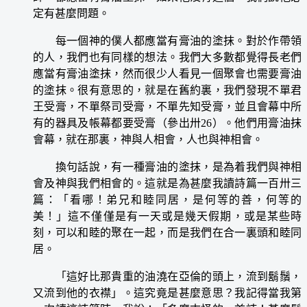
定有甚麼問題。
每一個神的僕人都應當有膏油的塗抹。對於作帶領
的人，我們也有同樣的想法。我們大多數都覺得長老們
應當有膏油塗抹，然而很少人看見一個聚會也需要膏油
的塗抹。很有意思的，就是在舊約裏，我們發現不單君
王受膏，不單祭司受膏，不單先知受膏，並且會幕中所
有的器具及帳幕都要受膏（參出卅26）。他們用膏油抹
會幕，就在那裏，神與人相會，人也與神相會。
換句話說，有一種膏油的塗抹，是為着我們與神相
會及神與我們相會的。這就是為甚麼我讀詩篇一百卅三
篇：「看哪！弟兄和睦同居，是何等的善，何等的
美！」這不僅僅是有一天或是幾天假期，或是某些時
刻，可以和睦的聚在一起，而是我們在合一裏頭和睦同
居。
「這好比那貴重的油澆在亞倫的頭上，流到鬍鬚，
又流到他的衣襟」。這究竟是甚麼意思？我記得當我第