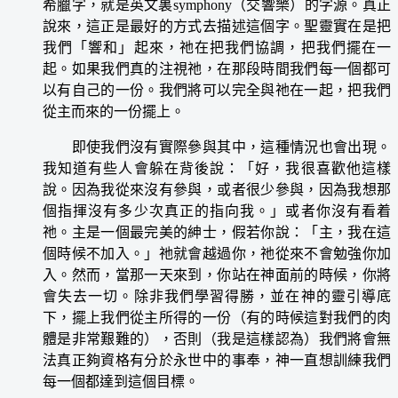
希臘字，就是英文裏symphony（交響樂）的字源。真正
說來，這正是最好的方式去描述這個字。聖靈實在是把
我們「響和」起來，祂在把我們協調，把我們擺在一
起。如果我們真的注視祂，在那段時間我們每一個都可
以有自己的一份。我們將可以完全與祂在一起，把我們
從主而來的一份擺上。
即使我們沒有實際參與其中，這種情況也會出現。
我知道有些人會躲在背後說：「好，我很喜歡他這樣
說。因為我從來沒有參與，或者很少參與，因為我想那
個指揮沒有多少次真正的指向我。」或者你沒有看着
祂。主是一個最完美的紳士，假若你說：「主，我在這
個時候不加入。」祂就會越過你，祂從來不會勉強你加
入。然而，當那一天來到，你站在神面前的時候，你將
會失去一切。除非我們學習得勝，並在神的靈引導底
下，擺上我們從主所得的一份（有的時候這對我們的肉
體是非常艱難的），否則（我是這樣認為）我們將會無
法真正夠資格有分於永世中的事奉，神一直想訓練我們
每一個都達到這個目標。