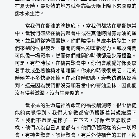
在夏天時，最炎熱的地方就全靠每天晚上降下來厚厚的
露水來生活。
當我們在膏油的塗抹底下，當我們都站在那膏抹當
中，當我們確認在禱告聚會中或在其他時間有膏油的塗
抹，並且順從這個膏抹，你們曉得有甚麼事情發生？你
們來到的候很疲乏，離開的時候卻重新得力。那段時間
可能像一場戰事，然而你們離開的時候卻是步履輕盈。
可是，有些時候，在禱告聚會中，你們會感覺好像要拿
着手杖或坐着輪椅才能離開。你來的時候很疲乏，走的
時候差不多快要死掉。在那段時間裏，衰老彷彿猛然臨
到。這是因為我們都沒有順着當中的膏油塗抹，因此便
沒有得着滋潤，沒有生命似的。
當永遠的生命這神所命定的福被銷滅時，很少信徒
能夠察覺得到。我們大多數都會仍舊照着常規繼續下
去。我們不過是這樣子一直下去，好像老底嘉教會一
樣，他們以為自己甚麼都有。他們仍舊照樣的有一切聚
會，有禱告聚會、讀經聚會，有戶外傳福音的工作，卻