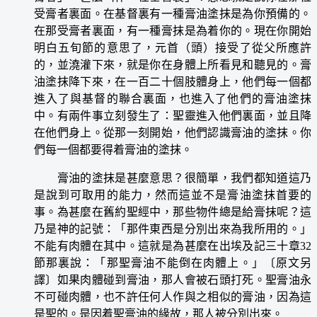
受膏者裏面。在基督裏有一種膏油塗抹是為你預備的。
在那受膏者裏面，有一種膏抹是為着你的。現在你開始
明白五旬節的意思了，元首（頭）接受了從父所應許
的，並澆灌下來，就是你在身體上所看見和聽見的。膏
油塗抹降下來，在一百二十個肢體身上，他們每一個都
進入了與基督的聯合裏面，也進入了他們的膏油塗抹
中。有兩件事立刻發生了：聖靈進入他們裏面，並且降
在他們身上。從那一刻開始，他們認識膏油的塗抹。你
們每一個都要得着膏油的塗抹。
膏油的塗抹是甚麼意思？很簡單，我們都知道這乃
是說到可取用的能力，然而這並不是膏油塗抹首要的
事。為甚麼在舊約聖經中，那些物件總是給膏抹呢？這
乃是神的記號：「那件東西是分別出來為我所用的。」
不能有肉體在其中。這就是為甚麼在出埃及記三十章32
節那裏說：「那聖膏油不能倒在肉體上。」〔原文另
譯〕如果肉體碰到膏油，那人會被石頭打死。聖膏油永
不可碰肉體，也不許任何人作與之相似的膏油，因為這
是聖的。是因着聖膏油的緣故，那人被分別出來。