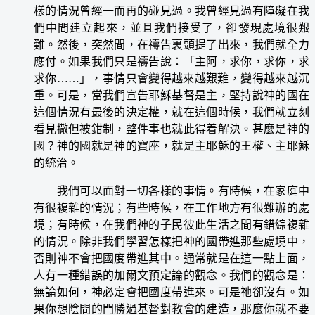
樣的情況曾經一而再的碰見過。我曾經見過有障礙在我
們中間建立起來，並且我們接受了，卻發現處境很艱
難。然後，突然間，在禱告裏頭提了出來，我們就全力
應付。如果我們只是禱告說：「主阿，求你，求你，求
求你……」，事情只會變得越來越艱難，變得越來越沉
重。可是，當我們宣告耶穌基督是主，堅持說神的國在
這個情況有最後的決定權，就在這個時候，我們就立刻
看見撒但被鉗制，整件事也就此得着解決。甚麼是神的
國？神的國就是神的寶座，就是主耶穌的王權、主耶穌
的統治。
我們可以面對一切各樣的事情。有時候，在家庭中
有很複雜的情況；有些時候，在工作地方有很難辦的處
境；有時候，在我們神的子民彼此生活之間有錯綜複雜
的情況。除非我們學習怎樣把神的國帶進那些處境中，
否則神不會把國度帶進其中。通常就是在這一點上面，
人有一種錯誤的加爾文預定論的觀念。我們的觀念是：
無論如何，神必定會把國度帶進來。可是祂卻沒有。如
果你想陰間的門勝過基督對教會的建造，那麼你就不要