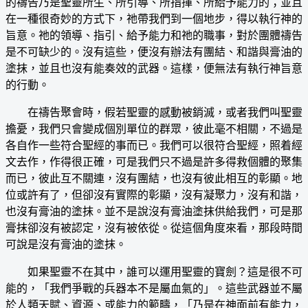
的禱告乃是聖靈所生、所引導、所指揮、所給予能力的；並且
在一種很奇妙的方式下，祂帶我們到一個地步，得以執行神的
旨意。祂的領導、指引、給予能力和祂的職事，對於團體禱告
是不可缺少的。沒有這些，便沒有辦法有團結、和諧與膏油的
塗抹，並且也沒有能奏效的武器。這樣，便無法有執行神旨意
的行動。
在禱告聚會時，假若聖靈的感動被銷滅，或者我們叫聖靈
擔憂，我們只會變成個別單位的群眾，彼此毫不相關，不過是
各自作一些符合聖經的事而已。我們可以很符合聖經，照着經
文去作，作得很正確，可是我們只不過是許多得救個體的聚集
而已，彼此互不關連，沒有團結，也沒有彼此相互的彰顯。地
位或許有了，但卻沒有實際的彰顯，沒有凝聚力，沒有和諧，
也沒有膏油的塗抹。並不是說沒有膏油塗抹供給我們，可是那
膏抹卻沒有被認定，沒有被依從。從這個角度來看，那段時間
可說是沒有膏油的塗抹。
如果聖靈不在其中，誰可以運用聖靈的寶劍？這是很不可
能的，「我們爭戰的兵器本不是屬血氣的」。這些武器並不屬
於人類天賦、資源、或能力的範疇，「乃是在神面前有能力，