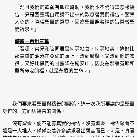
「況且我們的軟弱有聖靈幫助，我們本不曉得當怎樣禱
告，只是聖靈親自用說不出來的歎息替我們禱告。鑒察
人心的，曉得聖靈的意思，因為聖靈照着神的旨意替聖
徒祈求。」
詩篇一百卅三篇
「看哪，弟兄和睦同居是何等地善，何等地美！這好比
那貴重的油澆在亞倫的頭上，流到鬍鬚，又流到他的衣
襟；又好比黑門的甘露降在錫安山；因為在那裏有耶和
華所命定的福，就是永遠的生命。」
我們要來看聖靈與禱告的關係，這一次我所要講的是聖靈
身位的一方面與禱告的關係。
沒有聖靈，便不能有真實的禱告。沒有聖靈，禱告聚會不
過是一大堆人，僅僅為着許多請求發出聲音而已。可是，真實