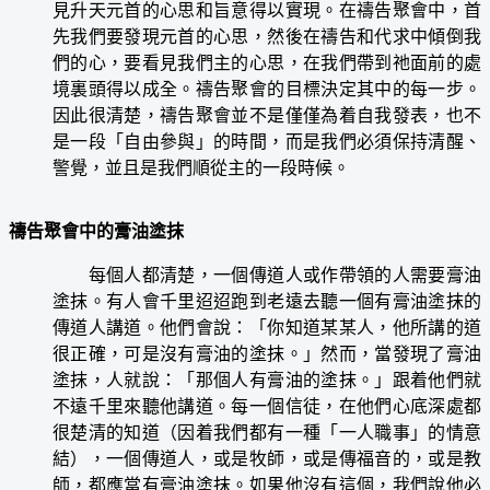
見升天元首的心思和旨意得以實現。在禱告聚會中，首
先我們要發現元首的心思，然後在禱告和代求中傾倒我
們的心，要看見我們主的心思，在我們帶到祂面前的處
境裏頭得以成全。禱告聚會的目標決定其中的每一步。
因此很清楚，禱告聚會並不是僅僅為着自我發表，也不
是一段「自由參與」的時間，而是我們必須保持清醒、
警覺，並且是我們順從主的一段時候。
禱告聚會中的膏油塗抹
每個人都清楚，一個傳道人或作帶領的人需要膏油
塗抹。有人會千里迢迢跑到老遠去聽一個有膏油塗抹的
傳道人講道。他們會說：「你知道某某人，他所講的道
很正確，可是沒有膏油的塗抹。」然而，當發現了膏油
塗抹，人就說：「那個人有膏油的塗抹。」跟着他們就
不遠千里來聽他講道。每一個信徒，在他們心底深處都
很楚清的知道（因着我們都有一種「一人職事」的情意
結），一個傳道人，或是牧師，或是傳福音的，或是教
師，都應當有膏油塗抹。如果他沒有這個，我們說他必