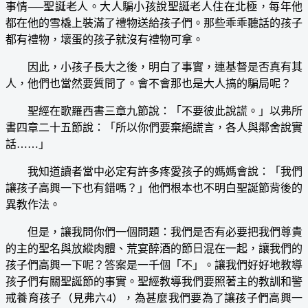
事情──聖誕老人。大人騙小孩說聖誕老人住在北極，每年他
都在他的雪橇上裝滿了禮物送給孩子們。那些乖乖聽話的孩子
都有禮物，壞蛋的孩子就沒有禮物可拿。
因此，小孩子長大之後，明白了事實，連基督是否真有其
人，他們也當然要質問了。會不會那也是大人搞的騙局呢？
聖經在歌羅西書三章九節說：「不要彼此說謊。」以弗所
書四章二十五節說：「所以你們要棄絕謊言，各人與鄰舍說實
話……」
我知道讀者當中必定有許多疼愛孩子的媽媽會說：「我們
讓孩子高興一下也有錯嗎？」他們根本也不明白聖誕節背後的
異教作法。
但是，讓我問你們一個問題：我們是否有必要把我們尊貴
的主的聖名與放縱肉體、荒宴醉酒的節日混在一起，讓我們的
孩子們高興一下呢？答案是一千個「不」。讓我們好好地教導
孩子們有關聖誕節的事實。聖經教導我們要照著主的教訓和警
戒養育孩子（見弗六4），為甚麼我們要為了讓孩子們高興一