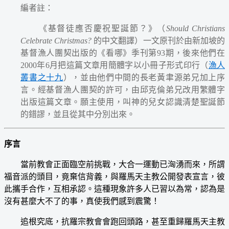
編者註：
《基督徒應否慶祝聖誕節？》（
Should Christians
Celebrate Christmas?
的中文翻譯）一文原刊於由新加坡的
基督漁人團契出版的《看哪》季刊第93期，後來他們在
2000年6月把這篇文章用簡體字以小冊子形式印行（
漁人
叢書之十九
），並由他們中間的長老黃聿源弟兄加上序
言。經基督漁人團契的許可，由邱克倫弟兄改用繁體字
出版這篇文章。願主使用，叫神的兒女認識清楚聖誕節
的錯謬，並且從其中分別出來。
序言
當前教會正面臨空前挑戰，大合一運動已洶湧而來，所謂
福音派的頭目，竟棄信背義，與羅馬天主教公開發表宣言，彼
此攜手合作，互相承認。這種現象許多人已習以為常，認為是
沒有甚麼大不了的事，真使我們感到震驚！
追根究底，抗羅宗教會會跑回頭路，甚至重歸羅馬天主教