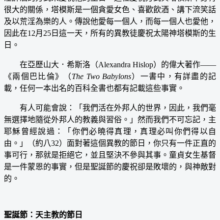
很大的關係，塔模斯是一個貪愛女色、喜歡飲酒、講下流笑話
及以荒淫為樂的人。傳說他愛每一個人，而每一個人也愛他，
因此在12月25日這一天，所有的異教徒慶祝太陽神塔模斯的生
日。
在亞歷山大．希斯洛（Alexandra Hislop）的偉大著作——
《兩個巴比倫》（
The Two Babylons
）一書中，有詳盡的記
載，任何一本出名的百科全書也都有記載這些事實。
有人可能會說：「我們活在外邦人的世界，因此，我們毫
無選擇地隨從外邦人的教義與習俗。」然而我們不可忘記，主
耶穌曾經說過：「你們必曉得真理，真理必叫你們得以自
由。」（約八32）面對著這個異教的節日，你只有一件正直的
事可行，那就是拒絕它，並且堅決不參與其事。童貞女生基督
是一件蒙恩的事實，但是聖誕節的慶祝卻是敗壞的，與神敵對
的。
聖誕節：天主教的節日