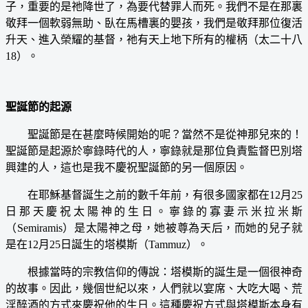
子，重要的是祂降世了，為要代替罪人而死。我們不是在那裏
敬拜一個軟弱無助、臥在馬槽裏的嬰孩，我們是敬拜那位復活
升天、進入榮耀的基督，祂有天上地下所有的權柄（太二十八
18）。
聖誕節的起源
聖誕節是在甚麼時候開始的呢？當然不是從神那兒來的！
聖誕節是起源於寧錄時代的人，寧錄就是那位負責監督巴別塔
興建的人，這也是我不慶祝聖誕節的另一個原因。
在耶穌基督誕生之前的數千年前，有很多國家都在12月25
日那天慶祝太陽神的生日。寧錄的寡妻示米拉米斯
（Semiramis）是太陽神之母，她被尊為天后，而她的兒子就
是在12月25日誕生的塔模斯（Tammuz）。
根據當時的宗教信仰的傳說：塔模斯的誕生是一個很神奇
的故事。因此，幾個世紀以來，人們就以宴席、大吃大喝、荒
淫醉酒的方式來慶祝他的生日。這種慶祝方式與塔模斯本身有