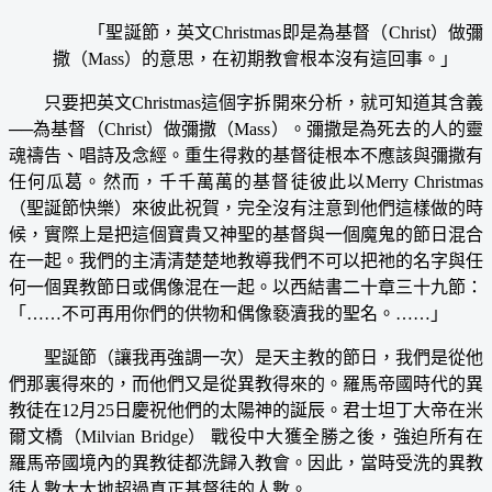
「聖誕節，英文Christmas即是為基督（Christ）做彌
撒（Mass）的意思，在初期教會根本沒有這回事。」
只要把英文Christmas這個字拆開來分析，就可知道其含義
──為基督（Christ）做彌撒（Mass）。彌撒是為死去的人的靈
魂禱告、唱詩及念經。重生得救的基督徒根本不應該與彌撒有
任何瓜葛。然而，千千萬萬的基督徒彼此以Merry Christmas
（聖誕節快樂）來彼此祝賀，完全沒有注意到他們這樣做的時
候，實際上是把這個寶貴又神聖的基督與一個魔鬼的節日混合
在一起。我們的主清清楚楚地教導我們不可以把祂的名字與任
何一個異教節日或偶像混在一起。以西結書二十章三十九節：
「……不可再用你們的供物和偶像褻瀆我的聖名。……」
聖誕節（讓我再強調一次）是天主教的節日，我們是從他
們那裏得來的，而他們又是從異教得來的。羅馬帝國時代的異
教徒在12月25日慶祝他們的太陽神的誕辰。君士坦丁大帝在米
爾文橋（Milvian Bridge） 戰役中大獲全勝之後，強迫所有在
羅馬帝國境內的異教徒都洗歸入教會。因此，當時受洗的異教
徒人數大大地超過真正基督徒的人數。