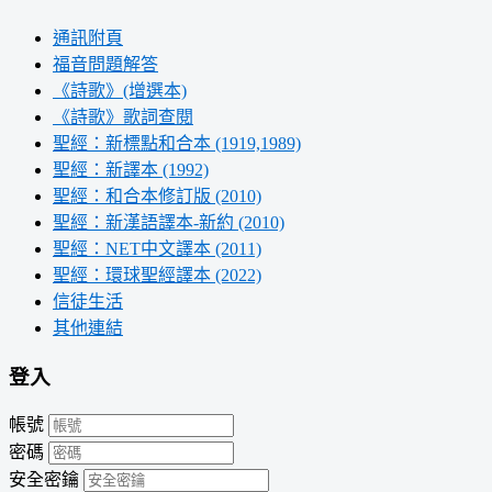
通訊附頁
福音問題解答
《詩歌》(增選本)
《詩歌》歌詞查閱
聖經：新標點和合本 (1919,1989)
聖經：新譯本 (1992)
聖經：和合本修訂版 (2010)
聖經：新漢語譯本-新約 (2010)
聖經：NET中文譯本 (2011)
聖經：環球聖經譯本 (2022)
信徒生活
其他連結
登入
帳號
密碼
安全密鑰