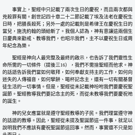
事實上，聖經中只記載了兩次生日的慶祝，而且兩次都與
兇殺罪有關。創世記四十章二十二節記載了埃及法老在慶祝生
日時，把膳長殺死；另外一處的記載則是希律王在慶祝生日的
當兒，施洗約翰的頭給斬了。我個人認為，神有意讓這兩個生
日慶典來勸戒、教導我們，也昭示我們，主不以慶祝生日或周
年紀念為樂。
聖經是神向人最完整及最終的啟示，也告訴了我們靈性生
命所需的一切條件（提後三16），我們不需捨聖經而他求。神
的話語告訴我們當如何敬拜，如何奉獻支持主的工作，如何向
迷失的人傳福音，如何擘餅、喝杯記念主，還有一切有關基督
徒生活的一切事情。但是，聖經從未記載神吩咐我們要慶祝聖
誕節。聖經教導我們要記念主的死，而從未教導我們要慶祝祂
的誕生。
神的兒女應當就是遵守聖經教導的子民。我們理當遵守神
的話語的教導。因此，聖經從未提及聖誕節這一件事，就足以
說明我們不應該有慶祝聖誕節這回事。然而，事實還不只是如
此而已。