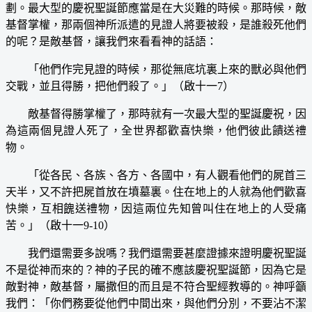
劃。最大型的慶祝聖誕節應當是在大災難的時候。那時候，敵
基督掌權，那兩個神所派遣的見證人將要被殺，是誰殺死他們
的呢？是敵基督，讓我們來看看神的話語：
「他們作完見證的時候，那從無底坑裏上來的獸必與他們
交戰，並且得勝，把他們殺了。」（啟十一7）
敵基督得勝掌權了，那時就有一次最大型的聖誕慶祝，因
為這兩個見證人死了，全世界都歡喜快樂，他們彼此饋送禮
物。
「從各民、各族、各方、各國中，有人觀看他們的屍首三
天半，又不許把屍首放在墳墓裏。住在地上的人就為他們歡喜
快樂，互相餽送禮物，因這兩位先知曾叫住在地上的人受痛
苦。」（啟十一9-10）
我們還需要多說嗎？我們還需要甚麼證據來證明慶祝聖誕
不是從神而來的？神的子民的確不應該慶祝聖誕節，因為它是
敵對神，敵基督，屬撒但的而且是不符合聖經教導的。神呼籲
我們：「你們務要從他們中間出來，與他們分別，不要沾不潔