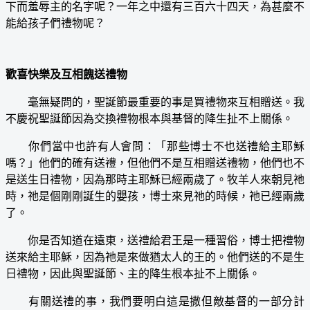
下而羞辱主的名字呢？一年之中還有三百六十四天，為甚麼不
能給孩子們禮物呢？
歡喜快樂及互相餽送禮物
毫無疑問的，聖誕節最重要的事是買禮物來互相贈送。我
不慶祝聖誕節因為交換禮物根本與基督的降生扯不上關係。
你們當中也許有人會問：「那些博士不也送禮給主耶穌
嗎？」他們的確有送禮，但他們不是互相贈送禮物，他們也不
是送生日禮物，因為那時主耶穌已經兩歲了。牧羊人來朝見祂
時，祂是個剛剛誕生的嬰孩，博士來見祂的時候，祂已經兩歲
了。
你是否知道在遠東，送禮給君王是一種習俗，博士把禮物
送來給主耶穌，因為祂是來做猶太人的王的。他們送的不是生
日禮物，因此與聖誕節、主的降生根本扯不上關係。
有關送禮的事，我們要明白這是撒但敵基督的一部分計