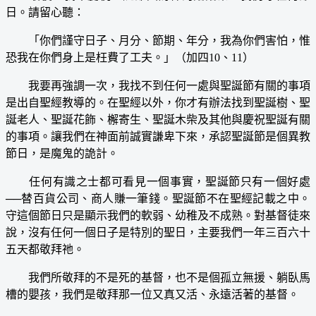
日。請留心聽：
「你們謹守日子、月分、節期、年分，我為你們害怕，惟
恐我在你們身上是枉費了工夫。」（加四10、11）
我要再強調一次，我找不到任何一處與聖誕節有關的事項
是出自聖經教導的。在聖經以外，你才有辦法找到聖誕樹、聖
誕老人、聖誕花飾、檞寄生、聖誕木柴及其他與慶祝聖誕有關
的事項。讓我們在神面前誠實謙卑下來，承認聖誕節是個異教
節日，是魔鬼的詭計。
任何有識之士都可看見一個事實，聖誕節只有一個好處
──替百貨公司、商人賺一筆錢。聖誕節不在聖經記載之中。
守這個節日只是顯示我們的軟弱、幼稚及不成熟。對基督徒來
說，沒有任何一個日子是特別的聖日，主要我們一年三百六十
五天都敬拜祂。
我們所敬拜的不是死的基督，也不是個孤立無援、躺臥馬
槽的嬰孩，我們是敬拜那一位又真又活、永遠活著的基督。