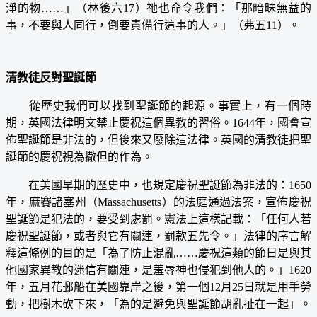
淨的物……」（林後六17）祂也命令我們：「那暗昧無益的
事，不要與人同行，倒要責備行這事的人。」（弗五11）。
清教徒反對聖誕節
從歷史我們可以找到聖誕節的起源。事實上，有一個時
期，英國法律明文禁止慶祝這個異教的習俗。1644年，國會宣
佈聖誕節是非法的，但後來又廢除這法律。英國的清教徒把聖
誕節的慶祝視為撒但的作為。
在美國早期的歷史中，也規定慶祝聖誕節為非法的：1650
年，麻賽諸塞州（Massachusetts）的法庭通過法案，宣佈慶祝
聖誕節是犯法的，要受到處罰。憲法上這樣記載：「任何人若
慶祝聖誕節，或者與它有關連，罰款五先令。」法律的序言解
釋這條例的目的是「為了防止混亂……慶祝這類的節日是與其
他國家異教的迷信有關連，是羞辱神也侵犯到他人的。」1620
年，五月花郵船在美國靠岸之後，第一個12月25日就是用手勞
動，把樹木砍下來，「為的是避免與聖誕節胡亂扯在一起」。