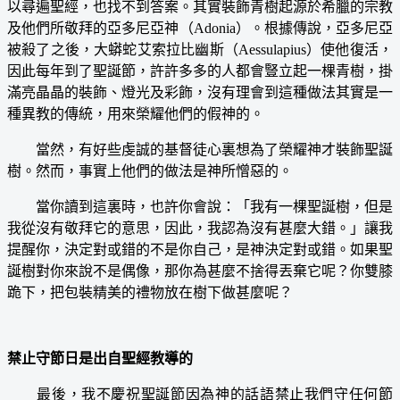
以尋遍聖經，也找不到答案。其實裝飾青樹起源於希臘的宗教
及他們所敬拜的亞多尼亞神（Adonia）。根據傳說，亞多尼亞
被殺了之後，大蟒蛇艾索拉比幽斯（Aessulapius）使他復活，
因此每年到了聖誕節，許許多多的人都會豎立起一棵青樹，掛
滿亮晶晶的裝飾、燈光及彩飾，沒有理會到這種做法其實是一
種異教的傳統，用來榮耀他們的假神的。
當然，有好些虔誠的基督徒心裏想為了榮耀神才裝飾聖誕
樹。然而，事實上他們的做法是神所憎惡的。
當你讀到這裏時，也許你會說：「我有一棵聖誕樹，但是
我從沒有敬拜它的意思，因此，我認為沒有甚麼大錯。」讓我
提醒你，決定對或錯的不是你自己，是神決定對或錯。如果聖
誕樹對你來說不是偶像，那你為甚麼不捨得丟棄它呢？你雙膝
跪下，把包裝精美的禮物放在樹下做甚麼呢？
禁止守節日是出自聖經教導的
最後，我不慶祝聖誕節因為神的話語禁止我們守任何節