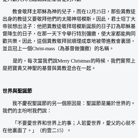
教會敬拜主耶穌為神的兒子，而在12月25日，那些異教徒
出身的教徒又要敬拜他們的太陽神塔模斯。因此，君士坦丁大
帝就想出法子：他把異教徒敬拜塔模斯誕辰的日子訂為耶穌基
督降生的日子，在那一天下令舉行特別彌撒，使大家都能夠同
歡共樂。因此，這個異教敬拜就順理成章地被帶進教會裏頭，
並且冠上一個Christ-mass（為基督做彌撒）的名稱。
是的，每次當我們說Merry Christmas的時候，我們實際上
是把寶貴又神聖的基督與異教混合在一起。
世界與聖誕節
我不慶祝聖誕節的另一個原因是：聖誕節是屬於世界的。
我們的主吩咐我們說：
「不要愛世界和世界上的事；人若愛世界，愛父的心就不
在他裏面了。」（約壹二15）。