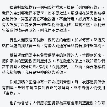
這裏對聖誕樹有一個完整的描寫。這是「列國的行為」，
我們的主訓導我們不要學，也不要效法。聖誕樹在這裏也被視
為是偶像，第五節說它不能說話，不能行走，必須有人抬著。
有人誤解了以為安裝一棵聖誕樹無傷大雅。其實不然，耶利米
告訴我們這是愚昧的，叫我們不要效法。
有些人漏夜趕工裝飾一棵死去的老樹，加以修剪，然後又
站在遠處自我欣賞一番，有些人則通宵達旦看著那棵聖誕樹。
我希望你們當中有負責傳講主的道理的人，會即刻起來，
把你家中的聖誕樹丟到屋外去，摔在撒但的頭上。我知道你們
當中會有人咬牙切齒地說我「心胸狹窄」。然而，你要怎樣看
待我都無妨，我只是把神的話告訴你。
你知道嗎？聖經中有十四次提到青樹，每一次都是與偶像
有關連。聖經中每次提到真正的敬拜時，無不責備人們使用
「青樹」。
也許你會想；人們慶祝聖誕節為甚麼會用到聖誕樹？你可