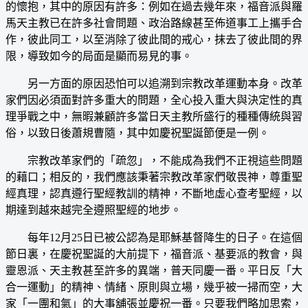
的懷抱，其中的原因有許多：例如在過去幾年來，福音派與羅
馬天主教已在許多社會問題、政治路線甚至佈道事工上攜手合
作，彼此同工，以至消除了彼此間的戒心，抹去了彼此間的界
限，導致如今的局面是顯而易見的事。
另一方面的原因恐怕可以追溯到宗教改革運動本身。改革
家們因必須面對許多重大的問題，全心投入重大與決定性的真
理爭戰之中，無暇兼顧許多當日天主教所盛行的種種傳統與習
俗，以致日後蕭規曹隨，其中如慶祝聖誕節便是一例。
宗教改革家們的「疏忽」，不能成為我們不正視這些問題
的藉口；相反的，我們應該秉著宗教改革家們敬畏神，尊重聖
經真理，認真遵行聖經教訓的精神，不斷地虛心查考聖經，以
期達到越來越完全遵照聖經的地步。
每年12月25日已被公認為是耶穌基督降生的日子。在這個
節日裏，在慶祝聖誕的大前提下，福音派、基要派的教會，與
靈恩派、天主教甚至許多的異端，普天同慶一番。平日反「大
合一運動」的精神、情緒、原則與立場，幾乎被一掃而空，大
家「一團和氣」的大事舖張並慶祝一番。只要我們略加思索，