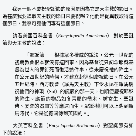
我另一個不慶祝聖誕節的原因是因為它是天主教的節日。
為甚麼我要盜取天主教的節日來慶祝呢？他們是從異教取得這
個節日，我寧可讓他們專有這個節日。
請看美國百科全書（
Encyclopedia Americana
） 對於聖誕
節與天主教的說法：
「聖誕節－－根據眾多權威的說法，公元一世紀的
初期教會根本就沒有這回事。因為基督徒只記念耶穌基
督為世人的罪釘死而復活這件事，從未慶祝祂的降生。
在公元四世紀的時候，才建立起這個慶祝節日。在公元
五世紀時，西方教會（羅馬天主教）下令永遠在羅馬慶
祝他們的神瑣（Sol）的誕辰的那一天，也順便慶祝耶穌
的降生。應節的物品如冬青屬的喬木、檞寄生、聖誕
柴、宴會的器皿等等應運而生。聖誕樹則可以上溯到羅
馬時代，它是從德國傳到英國的。」
大英百科全書（
Encyclopedia Britiannica
）對聖誕節有如
下的說法：