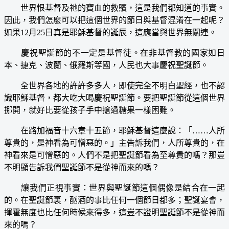
世界恨基督及祂的寶血的救贖，這是我們都知道的事實。
因此，我們怎麼可以把這個世界的節日與基督混淆在一起呢？
如果12月25日真是耶穌基督的誕辰，這應當與世界無關連。
慶祝聖誕節的不一定是基督徒。在非基督教的國家如日
本、捷克、波蘭、俄羅斯等國，人民也大事慶祝聖誕節。
全世界各地的許許多多人，即使完全不明白聖經，也不認
識耶穌基督，都大吃大喝慶祝聖誕節。要把聖誕節從這個世界
挪開，就好比要從孩子手中搶過糖果一樣困難。
在路加福音十六章十五節，耶穌基督這麼說：「……人所
尊貴的，是神看為可憎惡的。」主告訴我們，人所尊貴的，在
神看來是可憎惡的。人們不是把聖誕節看為至尊貴的嗎？那豈
不明顯告訴我們聖誕節不是從神而來的嗎？
讓我們正視事實：世界與聖誕節這個偶像是結合在一起
的。在聖誕節裏，酗酒的事比任何一個節日都多；聖誕宴會，
揮霍無度也比任何時候來得多，這豈不證明聖誕節不是從神而
來的嗎？