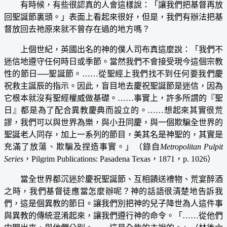
有時候，有些很認真的人會這樣說：「讓我們把基督再放
回聖誕節裏頭。」表面上看起來很好，但是，我們有辦法把基
督放回去祂原來就不曾存在過的地方嗎？
上個世紀，英國出名的神的僕人司布真這麼說：「我們不
迷信地遵守任何時日或季節。當然我們不會接受現今這個宗教
性的節日──聖誕節。……從聖經上我們找不到任何要我們慶
祝救主誕辰的指示。因此，盲目地去慶祝聖誕節是迷信，因為
它根本就沒有聖經權威做基礎。……事實上，許多所謂的『聖
日』都是為了配合異教慶典而設立的。……想起來其實很荒
謬，我們可以與世界為樂，與小丑同慶，與一個欺騙全世界的
聖誕老人同存，加上一系列的節目，美其名是神聖的，其實是
充滿了放蕩、欺騙及捏造事實。」（錄自
Metropolitan Pulpit
Series
，Pilgrim Publications: Pasadena Texas，1871，p. 1026）
當全世界都沉迷於慶祝聖誕節、互相饋送禮物、荒宴醉酒
之時，我們基督徒應當怎麼辦呢？神的話語很清楚地告訴我
們，這是個異教的節日。讓我們別把神的兒子降世為人這件事
與異教的傳統混淆起來，讓我們遵行神的命令。「……從他們