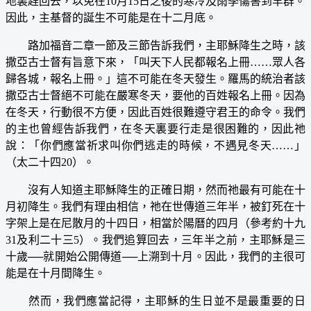
地裏趕回去，以免在10月15日之後的寒冷及雨季傷害到羊群。
因此，主基督的誕生不可能是在十二月底。
路加福音二章一節及三節告訴我們，主耶穌降生之時，該
撒亞古士督有旨意下來，「叫天下人民都報名上冊……眾人各
歸各城，報名上冊。」這不可能在冬天發生。羅馬的統治者該
撒亞古士督絕不可能在嚴寒冬天，要他的百姓報名上冊。因為
在冬天，行動很不方便，因此百姓很難遵守君王的命令。我們
的主也曾經告訴我們，在冬天裏要行走是很困難的，因此祂
說：「你們應當祈求叫你們逃走的時候，不遇見冬天……」
（太二十四20）。
沒有人知道主耶穌降生的正確日期，然而祂最有可能在十
月初降生。我們有理由相信，祂在世傳道三年半，被釘死在十
字架上是在尼散月的十四日，相當於陽曆的四月（參考約十九
31及利二十三5）。我們追算回去，三年半之前，主耶穌是三
十歲──就開始公開傳道──上溯到十月。因此，我們的主很可
能是在十月間降生。
然而，我們應當記得，主耶穌的生日並不是最重要的日