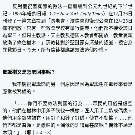
反對慶祝聖誕節的做法一直繼續到公元九世紀的下半世
紀。1885年紐約日報（
The New York Daily Times
）在12月26日
刊登了一篇文章提到「長老會、浸信會與衛理公會在12月25日
都不開放，只有一些教會學校有舉行慶典，他們都不接受該日
為聖日。但是主教派、天主教及德國人教會都開放，教堂裏頭
放滿了綠色樹木。」清教徒對於聖誕節有清楚的認識，視它為
異教節日。今天，所有信徒都應該效法這個榜樣。
聖誕樹又是怎麼回事呢？
我不慶祝聖誕節的另一個原因是因為聖誕樹在聖經來看是
應當被咒詛的。
「……你們不要效法列國的行為……眾民的風俗是虛空
的，他們在樹林中用斧子砍伐一棵樹，匠人用手工造成偶像。
他們用金銀裝飾它，用釘子和錘子釘穩，使它不動搖。……他
們盡都是畜類，是愚昧的。偶像的訓誨算甚麼呢？偶像不過是
木頭。」（耶十2-4、8）