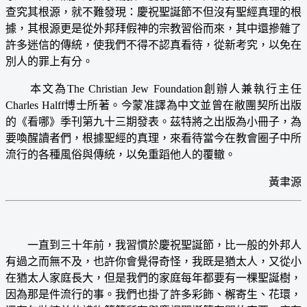
查究其根源，就不難發現：慶祝聖誕節不但沒有聖經真理的根
據，其根源更是從外邦拜假神的宗教習俗而來，其中還摻雜了
許多迷信的傳統，使我們不得不認真看待，從新考究，以免在
別人的罪上有分。
本文為The Christian Jew Foundation創辦人兼執行主任
Charles Halff博士所著。今蒙准譯為中文並曾在敝團契所出版
的《看哪》季刊第九十三期發表。茲特將之出版為小冊子，為
要喚醒讀者們，根據聖經的真理，來看待當今在教會圈子中所
流行的各種風俗與傳統，以免重蹈他人的覆轍。
黃聿源
一直到三十年前，我習慣於慶祝聖誕節，比一般的外邦人
有過之而無不及，也許你會覺得奇怪，我既是猶太人，又從小
在猶太人家庭長大，但是我們的家庭每年都要有一棵聖誕樹，
因為那是件流行的事。我們也掛了許多彩飾、檞寄生、花環，