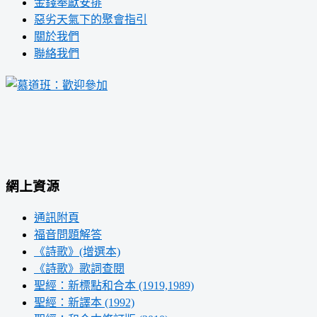
金錢奉獻安排
惡劣天氣下的聚會指引
關於我們
聯絡我們
網上資源
通訊附頁
福音問題解答
《詩歌》(增選本)
《詩歌》歌詞查閱
聖經：新標點和合本 (1919,1989)
聖經：新譯本 (1992)