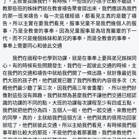
了，主就會提醒我們。有時候，一些班的小孩子比較不聽話，
教那些班的姊妹們就在教會禱告聚會提出來，我們應該為我們
的那一班來禱告。每一次這樣經過，都看見主真的是聽了禱
告。所以主實在要我們看見，服事兒童不是我們幾個人的服
事，乃是全教會的事奉。因為兒童服事是為培育屬靈的下一
代，而不只是幾個姊妹和弟兄的事奉，而是全教會的事奉。
事奉上需要同心和彼此交通
我們在過程中也學到功課，就是在事奉上要與弟兄姊妹同
心。有的時候有些問題發生，我們在一起彼此交通的時候，主
在我們的交通和禱告中就給我們開了一條出路。就好像最近我
們大班的孩子們，他們感覺已聽了我們所教的內容很多次（大
概他們最少聽了第三次，因我們兩三年會重覆），所以他們好
像對這些沒有興趣。我們就想為甚麼我們不讓他們交通已經認
識的功課的不同的點。大班的功課每次課程至少有四或五點，
我們就把他們分為四、五個人一組，他們一起交通，來教他們
的同學。真的，主就給我們這個方法，他們就真的很用功回家
就唸了，他們就彼此交通。所以主給我們看見，有時候我們服
事年齡比較大的那班，不是他們坐着那裏聽，我們來教他們，