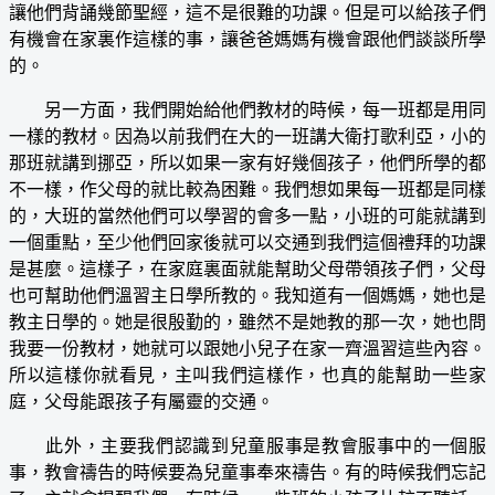
讓他們背誦幾節聖經，這不是很難的功課。但是可以給孩子們
有機會在家裏作這樣的事，讓爸爸媽媽有機會跟他們談談所學
的。
另一方面，我們開始給他們教材的時候，每一班都是用同
一樣的教材。因為以前我們在大的一班講大衛打歌利亞，小的
那班就講到挪亞，所以如果一家有好幾個孩子，他們所學的都
不一樣，作父母的就比較為困難。我們想如果每一班都是同樣
的，大班的當然他們可以學習的會多一點，小班的可能就講到
一個重點，至少他們回家後就可以交通到我們這個禮拜的功課
是甚麼。這樣子，在家庭裏面就能幫助父母帶領孩子們，父母
也可幫助他們溫習主日學所教的。我知道有一個媽媽，她也是
教主日學的。她是很殷勤的，雖然不是她教的那一次，她也問
我要一份教材，她就可以跟她小兒子在家一齊溫習這些內容。
所以這樣你就看見，主叫我們這樣作，也真的能幫助一些家
庭，父母能跟孩子有屬靈的交通。
此外，主要我們認識到兒童服事是教會服事中的一個服
事，教會禱告的時候要為兒童事奉來禱告。有的時候我們忘記