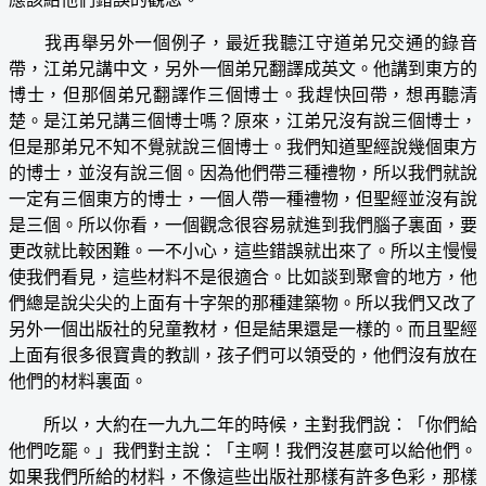
我再舉另外一個例子，最近我聽江守道弟兄交通的錄音
帶，江弟兄講中文，另外一個弟兄翻譯成英文。他講到東方的
博士，但那個弟兄翻譯作三個博士。我趕快回帶，想再聽清
楚。是江弟兄講三個博士嗎？原來，江弟兄沒有說三個博士，
但是那弟兄不知不覺就說三個博士。我們知道聖經說幾個東方
的博士，並沒有說三個。因為他們帶三種禮物，所以我們就說
一定有三個東方的博士，一個人帶一種禮物，但聖經並沒有說
是三個。所以你看，一個觀念很容易就進到我們腦子裏面，要
更改就比較困難。一不小心，這些錯誤就出來了。所以主慢慢
使我們看見，這些材料不是很適合。比如談到聚會的地方，他
們總是說尖尖的上面有十字架的那種建築物。所以我們又改了
另外一個出版社的兒童教材，但是結果還是一樣的。而且聖經
上面有很多很寶貴的教訓，孩子們可以領受的，他們沒有放在
他們的材料裏面。
所以，大約在一九九二年的時候，主對我們說：「你們給
他們吃罷。」我們對主說：「主啊！我們沒甚麼可以給他們。
如果我們所給的材料，不像這些出版社那樣有許多色彩，那樣