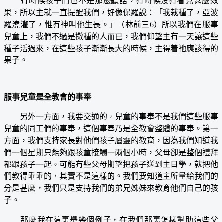
有時候孩子們也不是那麼聽話，有時候沒有看見甚麼效
果，所以主就一直提醒我們，好像保羅說：「我栽種了，亞波
羅澆灌了，惟有神叫他生長。」（林前三6）所以我們在服事
兒童上，我們不過是撒種的人而已，我們仰望主有一天讓這些
種子活過來，在這些孩子漸漸長大的時候，主得着祂應該得的
果子。
服事兒童是全教會的事奉
另外一方面，我要交通的，兒童的事奉不是我們這些服事
兒童的同工們的事奉，這個事奉乃是全教會整體的事奉。第一
方面，我們支持家長對他們孩子屬靈的教育，因為我們知道我
們一個星期只能夠跟孩童接觸一兩個小時，父母卻是整個禮拜
都跟孩子一起。可能有些父母期望把孩子送到主日學，就把他
們教得乖乖的，其實不是這樣的。我們要知道主所量給我們的
分是甚麼，我們只是支持我們的弟兄姊妹來教育他們自己的孩
子。
那麼我在這裏舉幾個例子，在我們那裏怎樣幫助這些父