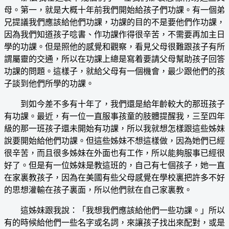
母。第一，就是大概十年前我們開始給孩子們功課。有一個弟
兄提議我們應該給他們功課，功課的目的不是要他們作功課，
因為我們知道孩子唸書、作功課作得很辛苦，不需要再加主日
學的功課。但是照他的感覺和觀察，看見父母很難跟孩子有所
謂屬靈的交通，所以在功課上總是寫着要請父母幫助孩子回答
功課的問題。這樣子，就給父母有一個機會，最少跟他們的孩
子談到他們所學的功課。
到如今差不多有十年了，我們還是給年齡較大的那班孩子
有功課。最近，有一位一直服事孩童的肢體提醒我，三至四年
級的那一班孩子還未開始有功課，所以我就想怎樣跟這些姊妹
說要開始給他們功課。但這些姊妹不想這樣做，因為她們已經
很辛苦，而且很多姊妹在外面也有工作，所以能夠服事已經很
好了。但是有一位姊妹是教這班的，自己有七個孩子，她一直
在家裏教孩子，因為在美國有些父母感覺在學校裏把許多不好
的思想灌輸在孩子裏面，所以他們就在自己家裏教。
這姊妹跟我說：「我想我們應該給他們一些功課。」所以
有的時候給他們一些名字或名詞，來讓孩子找出來配對，或是