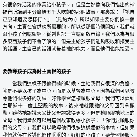
有很多好活潑的作業給小孩子。」但是主好像向我們指出約翰
福音所講到主分餅給五千人吃飽的那個故事，那裏說：「祂自
己原知道要怎樣行。」（見約六6）所以如果主要你們換一個
方向，主實在會供應所需要的。所以從那個時候開始，我們就
跟小孩子們唸聖經，從創世記一直唸到啟示錄。我們以為有很
多東西孩子們不會了解的，但是主給孩子們能夠吸收和接受主
的話語。主自己的話語就帶着祂的能力，而且他們也能接受。
要教導孩子成為討主喜悅的孩子
當我們這樣子跟他們唸的時候，主給我們有很深的負擔，
就是不要以孩子為中心，而是以基督為中心。因為我們可以教
導他們很多好的功課，好像學習怎樣順服父母，我們可以談到
主耶穌十二歲上聖殿的故事，後來祂就跟祂的父母回到拿撒
勒，雖然祂認識天父比父母認識得更多，但是祂順服祂地上的
父母。我們當然可以用這個故事教導小孩子：「你們要順服你
們的父母。」我們可以教導他們很多這樣類似的事情，但如果
我們就停在教導他們作乖乖的、好好的小孩子，要學習順服、