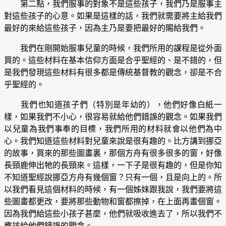
第二點，我們服事的對象不是這些孩子，我們乃是服事主
對這些孩子的心意。如果是這樣的話，我們就需要將主給我們
最好的來給這些孩子，因為主乃是要把最好的賜給我們。
我們在剛開始服事兒童的時候，我們所用的課程是從外面
買的。這些材料在基本信仰方面是合乎聖經的、是不錯的，但
是我們發現這些材料有很多都是傳統基督教的觀念，卻是不合
乎聖經的。
我們也知道孩子們（特別是年幼的），他們好像白紙一
樣，如果我們不小心，很容易就給他們錯誤的觀念。如果我們
以兒童為我們事奉的目標，我們所用的材料就會以他們為中
心。我們知道這些材料對兒童來說是很有趣的。比方講到挪亞
的故事，買來的那些圖畫裏，那個方舟有很多很多的窗，好像
長頸鹿伸出牠的長頸來。這樣，一下子是很有趣的，但是你知
不知道聖經說挪亞方舟有幾個窗？只有一個，且是向上的。所
以我們看見這個材料的時候，有一個姊妹跟我說，我們要將這
些圖畫都更改，要將那些動物和窗都擦掉，在上面再畫個窗。
因為我們給這些小孩子甚麼，他們就吸收進去了，所以我們不
應該給他們錯誤的觀念。