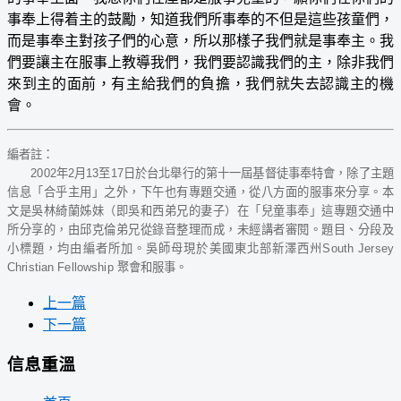
事奉上得着主的鼓勵，知道我們所事奉的不但是這些孩童們，
而是事奉主對孩子們的心意，所以那樣子我們就是事奉主。我
們要讓主在服事上教導我們，我們要認識我們的主，除非我們
來到主的面前，有主給我們的負擔，我們就失去認識主的機
會。
編者註：
2002年2月13至17日於台北舉行的第十一屆基督徒事奉特會，除了主題
信息「合乎主用」之外，下午也有專題交通，從八方面的服事來分享。本
文是吳林綺蘭姊妹（即吳和西弟兄的妻子）在「兒童事奉」這專題交通中
所分享的，由邱克倫弟兄從錄音整理而成，未經講者審閱。題目、分段及
小標題，均由編者所加。吳師母現於美國東北部新澤西州South Jersey
Christian Fellowship 聚會和服事。
上一篇
下一篇
信息重溫