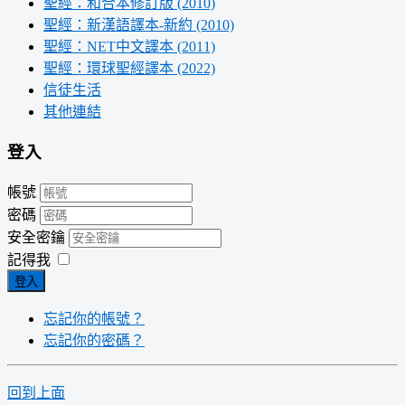
聖經：和合本修訂版 (2010)
聖經：新漢語譯本-新約 (2010)
聖經：NET中文譯本 (2011)
聖經：環球聖經譯本 (2022)
信徒生活
其他連結
登入
帳號
密碼
安全密鑰
記得我
登入
忘記你的帳號？
忘記你的密碼？
回到上面