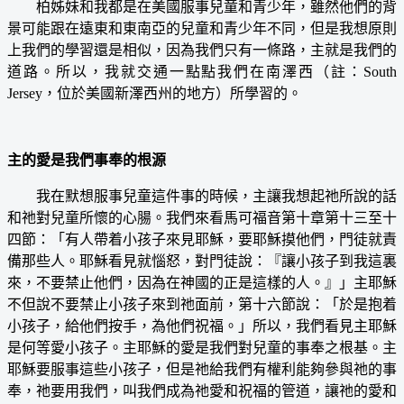
柏姊妹和我都是在美國服事兒童和青少年，雖然他們的背
景可能跟在遠東和東南亞的兒童和青少年不同，但是我想原則
上我們的學習還是相似，因為我們只有一條路，主就是我們的
道路。所以，我就交通一點點我們在南澤西（註：South
Jersey，位於美國新澤西州的地方）所學習的。
主的愛是我們事奉的根源
我在默想服事兒童這件事的時候，主讓我想起祂所說的話
和祂對兒童所懷的心腸。我們來看馬可福音第十章第十三至十
四節：「有人帶着小孩子來見耶穌，要耶穌摸他們，門徒就責
備那些人。耶穌看見就惱怒，對門徒說：『讓小孩子到我這裏
來，不要禁止他們，因為在神國的正是這樣的人。』」主耶穌
不但說不要禁止小孩子來到祂面前，第十六節說：「於是抱着
小孩子，給他們按手，為他們祝福。」所以，我們看見主耶穌
是何等愛小孩子。主耶穌的愛是我們對兒童的事奉之根基。主
耶穌要服事這些小孩子，但是祂給我們有權利能夠參與祂的事
奉，祂要用我們，叫我們成為祂愛和祝福的管道，讓祂的愛和