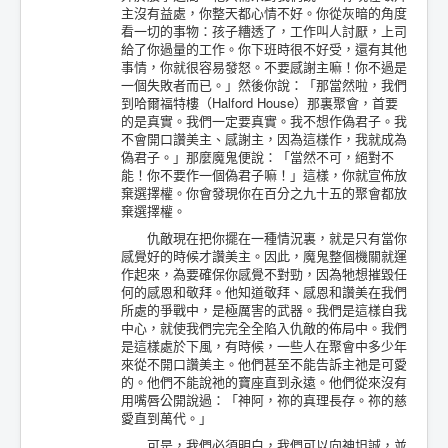
主沒有益處，你整天都心情不好。你從灰暗的角度
看一切的事物：孩子糟透了，工作叫人討厭，上司
給了你過量的工作。你下班時很不好受，還有其他
事情，你就很容易發怒。不要感謝主嘛！你不過是
一個失敗者而已。」然後你說：「那當然啦，我們
到哈爾福特樓（Halford House）那裏聚會，首要
的是真實。我們一定要真實。我不想作偽君子。我
不會開口讚美主、感謝主，因為這樣作，我就成為
偽君子。」那麼魔鬼便說：「當然不可，絕對不
能！你不要作一個偽君子嘛！」這樣，你就宣佈放
棄選擇權。你會發現你在百分之九十五的聚會都放
棄選擇權。
仇敵現在把你擺在一種情況裏，就是只有當你
感覺好的時候才讚美主。因此，魔鬼整個機關就運
作起來，為要確保你感覺不對勁，因為牠想摧毀任
何的感恩和敬拜。他知道敬拜、感恩和讚美在我們
所處的爭戰中，是極厲害的武器。我們是這樣自我
中心，就使我們完完全全陷入仇敵的佈局中。我們
是這樣處於下風，有時候，一些人在聚會中多少年
來從不開口讚美主。他們甚至不能告訴主祂是可愛
的。他們不能說祂的寶座直到永遠。他們從來沒有
用嘴唇公開說過：「神阿，祢的真理長存。祢的慈
愛直到萬代。」
可是，我們必須明白，我們可以向神坦誠，並