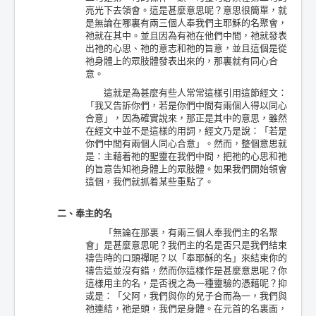
亮光下去領會。這是甚麼意思呢？意思很簡單，就
是無論在哪裏有兩三個人奉我們主耶穌的名聚會，
祂就在其中。並且因為有祂在他們中間，祂就發表
出祂的心思、祂的意志和祂的旨意，並且這個是從
祂身體上的眾肢體發表出來的，那裏就有同心合
意。
這就是為甚麼有些人常常這樣引用這節經文：
「我又告訴你們，若是你們中間有兩個人得以同心
合意」，因為確實說來，那正是其中的意思，雖然
在經文中並不是這樣的用詞，經文乃是說：「若是
你們中間有兩個人同心合意」。然而，整個意思就
是：主藉着祂的聖靈在我們中間，把祂的心思和祂
的旨意告知祂身體上的眾肢體。如果我們開始領會
這個，我們就抓着某些重點了。
二、奉主的名
「無論在那裏，有兩三個人奉我們主的名聚
會」是甚麼意思呢？我們主的名是否只是我們結束
禱告時的口頭禪呢？以「奉耶穌的名」來結束你的
禱告這並沒有錯，然而你這樣作是甚麼意思呢？你
這樣用主的名，是否視之為一種靈驗的憑藉呢？抑
或是：「父阿，我們與你的兒子合而為一，我們與
祂連結，祂是頭，我們是身體。在元首的名裏面，