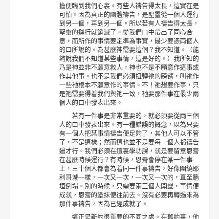
擔便臨到我們心裏。有些人禱告得太長，這實在是
可怕。因為真正的團體禱告，是聖靈從一個人運行
到另一個，再到另一個。所以若有人禱告得太長，
聖靈的運行就銷滅了。從我們口中帶出了同心合
意，而所作的事情要定準為事實，最少要憑兩個人
的口所說的。為甚麼神需要這個？我不知道。（能
夠說我們不知道某些事情，這是好的。）我所知的
乃是神並非不願意救人，神也不是不願意作這事或
作其他事。也不是我們必須扭轉祂的膀臂，叫祂作
一些祂根本不願意作的事情。不！祂想要作事，只
是祂需要得着我們與祂一致，祂要那件事在最少兩
個人的口中發表出來。
若有一件事是非常重要的，就必須要從兩三個
人的口中發表出來。有一種錯誤的概念，以為只要
有一個人把某事情禱告便足夠了，其他人可以不管
了，不是這樣；然而這也並不是要每一個人都禱告
過才行。我們必須在這裏學功課，就是要留意恩膏
在甚麼時候運行？有時候，恩膏會停在某一件事
上，三十個人都會為着同一件事禱告，好像圍繞耶
利哥城一樣，一次又一次，一次又一次的，直至牆
垣倒塌。別的時候，只需要兩三個人開聲，事情便
成就，恩膏的塗抹便往前去。沒有必要再轉過來為
那件事禱告，因為已經成就了。
這正是新約很重要的不同之處。在舊約裏，他