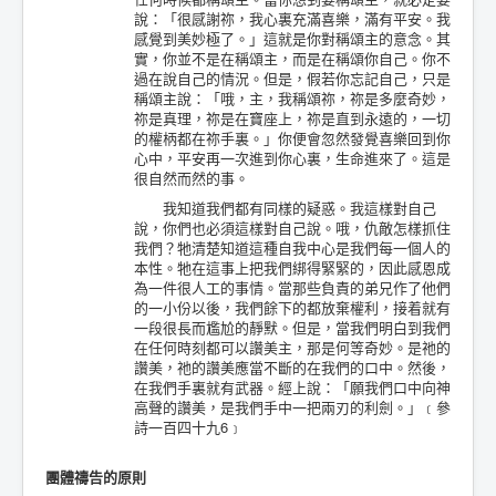
說：「很感謝祢，我心裏充滿喜樂，滿有平安。我
感覺到美妙極了。」這就是你對稱頌主的意念。其
實，你並不是在稱頌主，而是在稱頌你自己。你不
過在說自己的情況。但是，假若你忘記自己，只是
稱頌主說：「哦，主，我稱頌祢，祢是多麼奇妙，
祢是真理，祢是在寶座上，祢是直到永遠的，一切
的權柄都在祢手裏。」你便會忽然發覺喜樂回到你
心中，平安再一次進到你心裏，生命進來了。這是
很自然而然的事。
我知道我們都有同樣的疑惑。我這樣對自己
說，你們也必須這樣對自己說。哦，仇敵怎樣抓住
我們？牠清楚知道這種自我中心是我們每一個人的
本性。牠在這事上把我們綁得緊緊的，因此感恩成
為一件很人工的事情。當那些負責的弟兄作了他們
的一小份以後，我們餘下的都放棄權利，接着就有
一段很長而尷尬的靜默。但是，當我們明白到我們
在任何時刻都可以讚美主，那是何等奇妙。是祂的
讚美，祂的讚美應當不斷的在我們的口中。然後，
在我們手裏就有武器。經上說：「願我們口中向神
高聲的讚美，是我們手中一把兩刃的利劍。」﹝參
詩一百四十九6﹞
團體禱告的原則