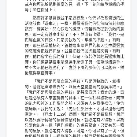
或者你可能給拋到擂臺的另一邊，下一刻則給重量級的摔
角手坐在你身上。
然而許多基督徒並不是這樣想。他們以為基督徒的生
活應該像「遊車河」一樣，覺得說我們信徒無時無刻都應
該有一種美妙、開心快活的經歷。假若稍為提到仇敵的意
思，那一定有甚麼出錯了。不，並沒有出錯。「我們不是
與屬血氣的摔跤，乃是與執政的、掌權的摔跤。」有時
候，那些執掌權柄的、管轄這幽暗世界的和天空中屬靈氣
的惡魔會把我們抓緊，並且把我們如虎鉗般夾着。有時
候，他們會坐在我們身上。但是，假若你曾經看過摔角比
賽，你知道當某個重量級選手壓倒了另一個重量級選手，
並不表示他已經勝利了。處於下風的那個仍可以起來，然
後贏得整個賽事。
「我們不是與屬血氣的摔跤，乃是與執政的、掌權
的、管轄這幽暗世界的、以及天空屬靈氣的惡魔摔跤。」
「我們不是與屬血氣的摔跤」是甚麼意思？肯定的說，意
思是必須有人來盡禱告的職事。在一個社群被攻破，向神
的能力和神的工作敞開之前，必須有人在背後禱告，使仇
敵癱瘓。我們的主說：「先捆住那壯士，才可以搶奪他的
家財。」〔見太十二29〕然而，我們卻不是這樣想。我們
以為只要所傳講的福音信息夠長，就必定有人得救。以為
只要你能有一個「運作順暢」的福音聚會，只要有某一種
對的氣氛，就必定有人得救。可是，你可以有了一切，但
你仍舊好像碰上一道剛硬的牆壁。越要緊和越有屬靈價值