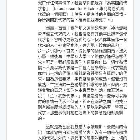
想再作任何事情了，我希望你把我在『為英國的代
求者』〔Intercessors for Britain，專門為着英國
代禱的一個團體〕上除名，還有其他有關的事情。
你所講關於代求的話，確實把我嚇死了。」
然而，事實上我們都必須開始學習，神也愛那
些準備去代求的人。我相信沒有其他事比起準備作
代求者，會叫你更靠近神的心。假若你準備作一個
代求的人，神會堅定地、有力地，按你的能力，一
步一步引導你。首先，從代求的幼稚園開始，進入
小學，然後再上中學及大學。至終你會懂得怎樣代
求。可是，我必須告訴你，這要你付出一切作為代
價。不要以為代求是一件輕而易舉的事，代求需要
你付出一切的代價。這就是為甚麼只有這麼少的代
求，因為這個要求一定程度屬靈的成熟。假若沒有
成熟，主無法給一些祂想你代求的事情。但請不要
誤會我的意思。當你在主裏面尚年幼，你若對主
說：「主，我想代求。」神還是會給一些你可以應
付的事情去代求。但是，神正在兩難之間，祂找不
到有屬靈度量或成熟的人，足以能夠為着一些事去
代求，那些事情對祂在這世上的旨意是絕對要緊
的。
這就是為甚麼我鼓勵大家讀理斯．豪威爾的傳
記，你就會明白到在這房間裏，沒有一個是在那群
人的代求之外的，這代求的服事叫他們付上一切的