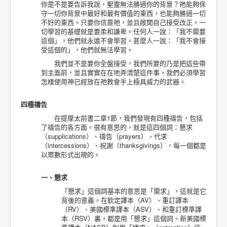
你是不是要告訴我說，聖靈無法勝過你的背景？祂能夠保
守一切你背景中最好和最有價值的東西，也能夠勝過一切
不好的東西。只要你信靠祂，並且敞開自己接受改正。一
切學習的基礎就是要柔和謙卑。任何人一說：「我不需要
這個」，他們就永遠不會學習。甚麼人一說：「我不會接
受這個的」，他們就無法學習。
我們並不是要你全盤接受，我們所要的乃是把這些帶
到主面前，並且實實在在地弄清楚這件事。我們必須學習
怎樣使用神已經放在祂教會手上極具威力的武器。
四種禱告
在提摩太前書二章1節，我們發現有四種禱告，包括
了禱告的各方面。很有意思的，就是這四個詞：懇求
（supplications）、禱告（prayers）、代求
（intercessions）、祝謝（thanksgivings），每一個都是
以眾數形式出現的。
一、懇求
「懇求」這個詞基本的意思是「需求」，這就是它
背後的意義。在欽定譯本（AV）、重訂譯本
（RV）、美國標準譯本（ASV）、和重訂標準譯
本（RSV）裏，都是用「懇求」這個詞。新美國標