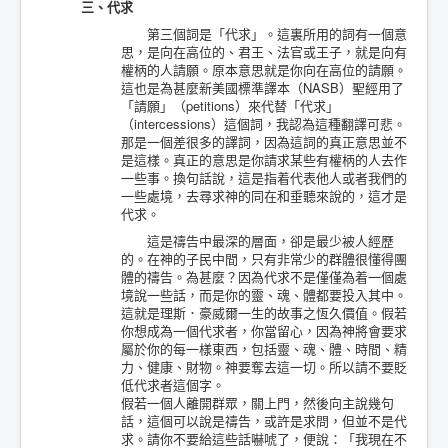
三、代求
第三個詞是「代求」。這裏所用的詞有一個意
思，是向在高位的、君王、法官或王子，就是向有
權柄的人請願。原本意思就是你向在高位的請願。
這也是為甚麼新美國標準譯本（NASB）聖經用了
「請願」（petitions）來代替「代求」
（intercessions）這個詞，我認為這種翻譯可悲。
那是一個差很多的譯詞，因為這詞的真正意思並不
是這樣。真正的意思是你請求某些有權柄的人去作
一些事。換句話說，這是指着代表他人或者我們的
一些處境，去尋求神的同在和垂聽來說的，這才是
代求。
這是禱告中最深的層面，卻是最少被人經歷
的。在神的子民中間，只有非常少的群體很懂得團
體的禱告。為甚麼？因為代求不是僅僅為着一個處
境說一些話，而是你的靈、魂、體都要投入其中。
這就是理斯．豪威爾一生的故事之恆久價值。假若
你想成為一個代求者，你當留心，因為神將會要求
屬於你的每一樣東西，包括靈、魂、體、時間、精
力、健康、財物。神要奪去這一切。所以請不要貶
低代求者這個字。
假若一個人離開群眾，關上門，然後向主說幾句
話，這個可以說是禱告，或許是求問，但並不是代
求。請你不要給這些話嚇唬了，便說：「我現在不