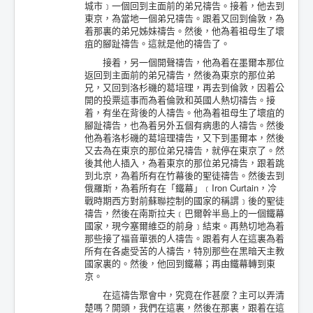
城市﹞一個回到主面前的弟兄禱告。接着，他去到
東京，為當地一個弟兄禱告。跟着又回到倫敦，為
着那裏的弟兄姊妹禱告。然後，他為着祖母生了壞
疽的腳趾禱告。這就是他的禱告了。
接着，另一個開聲禱告，他為着在墨爾本那位
返回到主面前的弟兄禱告，然後為東京的那位弟
兄，又回到洛杉磯的葛培理，再去到倫敦，因着公
開的投票這事而為着倫敦和英國人熱切禱告。接
着，有坐在背後的人禱告。他為着祖母生了壞疽的
腳趾禱告，也為着另外五個有病患的人禱告。然後
他為着洛杉磯的葛培理禱告，又下到墨爾本，然後
又去為在東京的那位弟兄禱告，就停在東京了。然
後其他人插入，為着東京的那位弟兄禱告，跟着跳
到北京，為着所有在竹幕後的聖徒禱告。然後去到
俄羅斯，為着所有在「鐵幕」﹝Iron Curtain，冷
戰時期西方對前蘇聯控制的國家的稱謂﹞後的聖徒
禱告，然後在南斯拉夫﹝巴爾幹半島上的一個鐵幕
國家，現今塞爾維亞的前身﹞結束。再熱切地為着
那些接了福音單張的人禱告。跟着有人在這裏為着
所有在各處受苦的人禱告，特別那些在黑暗天主教
國家裏的。然後，他回到鐵幕；再由鐵幕轉到東
京。
在這禱告聚會中，究竟在作甚麼？主可以弄清
楚嗎？開頭，我們在這裏，然後在那裏，跟着在這