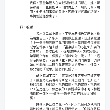
代價。那些年輕人在大戰開始時被招聚在一起，留
在那裏，一直到如今。他們付上了一切的代價。然
而，他們進到事情的背後，因着懂得代求的功課，
事情便這樣發生了。
四、祝謝
祝謝就是獻上感謝，不單為着禱告蒙應允，也
為着主自己。許多人一聽到獻上感謝，就想到感謝
主上一個禮拜答應了我們的禱告。我們總是這樣看
感恩這件事。經上說：「當存感謝的心把你所要的
告訴神」〔參腓四6〕。你知道許多人怎樣領會這
句話嗎？你有一個要求，所以你對主說：「主，這
是我的需要」，或者「主，這是我們的需要，請祢
如此如此作……現在我要感謝祢的應允。」但是，
那只會把「感恩」這個詞貶低了。
獻上感謝不是單單感謝神將要答應或已經答應
了。感恩乃是為着神的所是，就是祂的一切所是：
祂的恩典、祂的愛、祂的憐憫、祂的寶座、祂的真
理。這是在另一個層次的。團體禱告中不可少和戰
略性的一部份──敬拜──就是包含在感恩這個詞
裏。
許多人是這樣自我中心，所以仇敵可以把他們
弄於股掌之間。牠只需來對我們說：「你現在敬拜