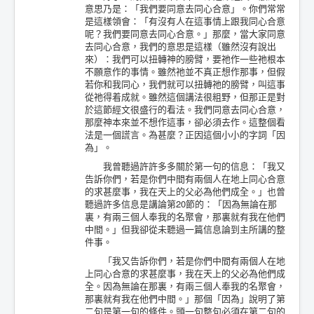
意思乃是：「我們要同意去同心合意」。你們常常
是這樣領會：「有沒有人在這事情上跟我同心合意
呢？我們要同意去同心合意。」那麼，當大家同意
去同心合意，我們的意思是這樣（雖然沒有說出
來）：我們可以扭轉神的膀臂，要祂作一些祂根本
不願意作的事情。雖然祂並不真正想作那事，但假
若你和我同心，我們就可以扭轉祂的膀臂，叫這事
從祂得着成就。雖然這個講法很粗野，但那正是對
於這節經文很盛行的看法。我們同意去同心合意，
那麼神本來並不想作這事，卻必須去作。這整個看
法是一個謊言。為甚麼？正因這個小小的字詞「因
為」。
我曾聽過許許多多關於第一句的信息：「我又
告訴你們，若是你們中間有兩個人在地上同心合意
的求甚麼事，我在天上的父必為他們成全。」也曾
聽過許多信息是講論第20節的：「因為無論在那
裏，有兩三個人奉我的名聚會，那裏就有我在他們
中間。」但我卻從未聽過一篇信息論到主所講的整
件事。
「我又告訴你們，若是你們中間有兩個人在地
上同心合意的求甚麼事，我在天上的父必為他們成
全。因為無論在那裏，有兩三個人奉我的名聚會，
那裏就有我在他們中間。」那個「因為」說明了第
二句是第一句的條件。頭一句整句必須在第二句的