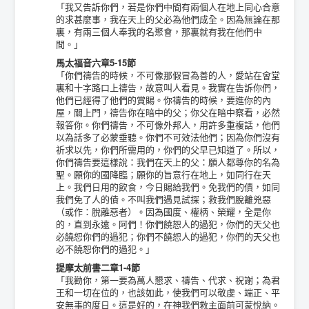
「我又告訴你們，若是你們中間有兩個人在地上同心合意
的求甚麼事，我在天上的父必為他們成全。因為無論在那
裏，有兩三個人奉我的名聚會，那裏就有我在他們中
間。」
馬太福音六章5-15節
「你們禱告的時候，不可像那假冒為善的人，愛站在會堂
裏和十字路口上禱告，故意叫人看見。我實在告訴你們，
他們已經得了他們的賞賜。你禱告的時候，要進你的內
屋，關上門，禱告你在暗中的父；你父在暗中察看，必然
報答你。你們禱告，不可像外邦人，用許多重複話，他們
以為話多了必蒙垂聽。你們不可效法他們；因為你們沒有
祈求以先，你們所需用的，你們的父早已知道了。所以，
你們禱告要這樣說：我們在天上的父：願人都尊你的名為
聖。願你的國降臨；願你的旨意行在地上，如同行在天
上。我們日用的飲食，今日賜給我們。免我們的債，如同
我們免了人的債。不叫我們遇見試探；救我們脫離兇惡
（或作：脫離惡者）。因為國度、權柄、榮耀，全是你
的，直到永遠。阿們！你們饒恕人的過犯，你們的天父也
必饒恕你們的過犯；你們不饒恕人的過犯，你們的天父也
必不饒恕你們的過犯。」
提摩太前書二章1-4節
「我勸你，第一要為萬人懇求、禱告、代求、祝謝；為君
王和一切在位的，也該如此，使我們可以敬虔、端正、平
安無事的度日。這是好的，在神我們救主面前可蒙悅納。