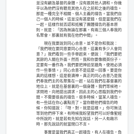
並沒有顧及基督的身體，沒有跟其他人調和。你幾
乎以為他們沒有聽見其他人在之前和之後的禱告。
那是一種完全不相關、個人主義的禱告。當我們自
己一個人的時候，這並沒有甚麼錯，但是當我們在
一起，這樣作就否認和抵觸了團體禱告的基本原
則，就是：「因為無論在那裏，有兩三個人奉我的
名聚會，那裏就有我在他們中間」。
現在我要說到同心合意。並不是你和我說：
「我們現在要同意要同心合意，這裏有多少人會同
意？」我們看到一些手舉起來，便說：「我們要把
其餘的人關在外面。然而，我和你要像精英份子，
定要有一番作為。我們要把神迫至牆角，使祂必須
作一些事情。」同心合意不是這麼一回事。要是你
真的這樣想，這是褻瀆神。真正的同心合意乃是我
們奉我們主的名聚集在一起，站在我們在基督裏的
地位上，就是在基督裏的一個身體。我們等候祂，
求問祂，向祂提出請求，因此主的心思臨到我們中
間。不需要很長的禱告，很多時候，當某人禱告，
有一些話在你心裏點亮了。當你聽他們禱告的時
候，你知道說：「呀，對，就是這樣。」你可無法
等到他們停下來。有時候我盼望我們可以好像聖經
中所說的，就是若有先知在說話，另一人有啟示
時，那先說話的就當閉口不言。
事實是當我們真正一起禱告，有人在禱告，負