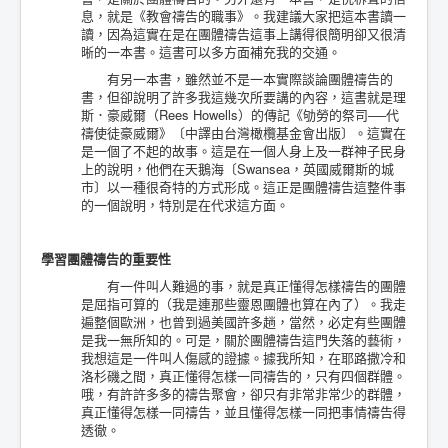
息，就是《教會禱告的職事》。我建議大家把這本書讀一
讀，因為這實在是在團體禱告這事上講得很簡明卻又很清
晰的一本書。這書可以多方面補充我的交通。
有另一本書，雖然並不是一本實際談論團體禱告的
書，但卻說明了許多我這幾次所要講的內容，這書就是理
斯．豪威爾（Rees Howells）的傳記《劬勞的祭司──代
禱使徒豪威爾》〔中譯由台灣橄欖基金會出版〕。這實在
是一個了不起的故事。這是在一個人身上及一群神子民身
上的說明，他們在天鵝海〔Swansea，英國威爾斯的城
市〕以一種很奇特的方式形成。這正是團體禱告這整件事
的一個說明，特別是在代求這方面。
學習團體禱告的重要性
有一件叫人難過的事，就是真正懂得怎樣禱告的團體
是屈指可算的（我是連那些靈恩團體也算在內了）。我走
遍整個歐洲，也曾到過美國許多趟，當然，必定有些團體
是我一無所知的。可是，關於團體禱告這門失落的藝術，
我想這是一件叫人傷感的證據。據我所知，在耶路撒冷和
洛杉磯之間，真正懂得怎樣一同禱告的，只有四個群體。
哦，有許許多多的禱告聚會，卻只有非常非常少的群體，
真正懂得怎樣一同禱告，並且懂得怎樣一同把事情禱告得
透徹。