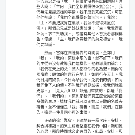
你的意思是指「我」，這個是沒有甚麼問題的。有
些人說：「主阿，我們全都覺得很死氣沉沉。」我
們無法見證這樣的事情。我不感到死氣沉沉，可是
他們卻說：「我們全都覺得死氣沉沉。」我說：
「主，不要把我算在裏頭。我並不覺得死氣沉
沉。」那個弟兄或是姊妹應該說：「主，我覺得很
死沉。求主幫助我。」或者有其他人會接着那個禱
告，便說：「主，我們為着我們的弟兄禱告。」我
們要坦誠。
然而，當你在團體禱告的時間裏，全都用
「我」、「我的」這樣字眼的話，就不好了。我們
的主從來沒有教導我們這樣作。祂教導我們禱告：
「我們在天上的父：願人都尊你的名為聖。願你的
國降臨；願你的旨意行在地上，如同行在天上。我
們日用的飲食，今日賜給我們。免我們的債，如同
我們免了人的債。不叫我們遇見試探；救我們脫離
兇惡。」〔見太六9-13〕都是用眾數的，都是「我
們」、「我們的」。這也是我們真正感覺屬於這個
身體的表現，這樣我們就可以開始以身體的名義去
禱告。並不僅僅是「我」禱告，而是「我們」在禱
告。這是一件非同小可的事情。
正確的禱告聚會，明顯地有一種次序、安排、
契合與和諧。如果主藉着聖靈在我們中間，顯明祂
的心思，那段時間就必定有目的、結局、安排、和