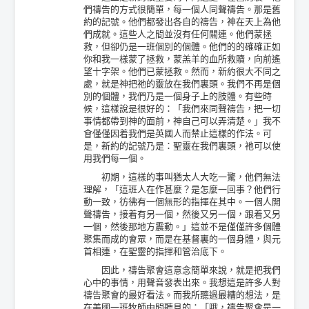
們禱告的方式很簡單，每一個人同聲禱告。那是舊
約的記號。他們都發出各自的禱告，神在天上為他
們成就。這些人之間並沒有任何關連。他們蒙拯
救，但卻仍是一班個別的個體。他們的的確確正如
你和我一樣蒙了拯救，蒙羔羊的血所救贖，向前遙
望十字架。他們已蒙拯救。然而，新約很大不同之
處，就是神把祂的靈放在我們裏頭。我們不再是個
別的個體，我們乃是一個身子上的肢體。有些時
候，這樣說是很好的：「我們來同聲禱告，把一切
事情都帶到神的面前，神自己可以弄清楚。」我不
會僅僅因着我們是英國人而禁止這樣的作法。可
是，新約的記號乃是：聖靈在我們裏頭，祂可以使
用我們每一個。
初期，這樣的事叫猶太人大吃一驚，他們無法
理解，「這班人在作甚麼？是怎麼一回事？他們行
動一致，彷彿有一個無形的指揮在其中。一個人開
聲禱告，接着有另一個，然後又另一個，跟着又另
一個，然後那地方震動。」這並不是僅僅許多個體
聚集而成的會眾，而是在基督裏的一個身體，與元
首相連，在聖靈的指揮和管治底下。
因此，禱告聚會這意念簡單來說，就是把我們
心中的事情，用聲音發表出來。我想這是許多人對
禱告聚會的最好看法。而我所聽過最糟的想法，是
在美國一班牧師中間聽見的：「哦，禱告聚會是一