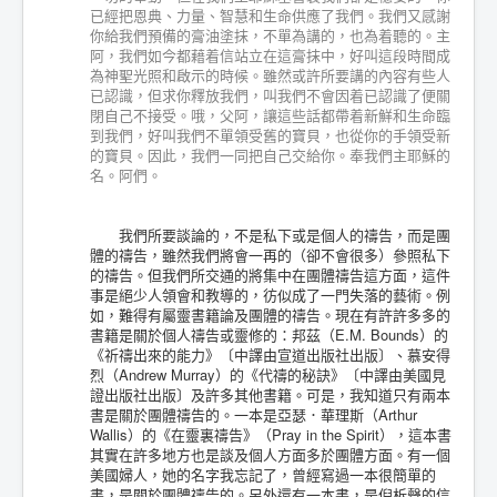
已經把恩典、力量、智慧和生命供應了我們。我們又感謝
你給我們預備的膏油塗抹，不單為講的，也為着聽的。主
阿，我們如今都藉着信站立在這膏抹中，好叫這段時間成
為神聖光照和啟示的時候。雖然或許所要講的內容有些人
已認識，但求你釋放我們，叫我們不會因着已認識了便關
閉自己不接受。哦，父阿，讓這些話都帶着新鮮和生命臨
到我們，好叫我們不單領受舊的寶貝，也從你的手領受新
的寶貝。因此，我們一同把自己交給你。奉我們主耶穌的
名。阿們。
我們所要談論的，不是私下或是個人的禱告，而是團
體的禱告，雖然我們將會一再的（卻不會很多）參照私下
的禱告。但我們所交通的將集中在團體禱告這方面，這件
事是絕少人領會和教導的，彷似成了一門失落的藝術。例
如，難得有屬靈書籍論及團體的禱告。現在有許許多多的
書籍是關於個人禱告或靈修的：邦茲（E.M. Bounds）的
《祈禱出來的能力》〔中譯由宣道出版社出版〕、慕安得
烈（Andrew Murray）的《代禱的秘訣》〔中譯由美國見
證出版社出版〕及許多其他書籍。可是，我知道只有兩本
書是關於團體禱告的。一本是亞瑟．華理斯（Arthur
Wallis）的《在靈裏禱告》（Pray in the Spirit），這本書
其實在許多地方也是談及個人方面多於團體方面。有一個
美國婦人，她的名字我忘記了，曾經寫過一本很簡單的
書，是關於團體禱告的。另外還有一本書，是倪柝聲的信