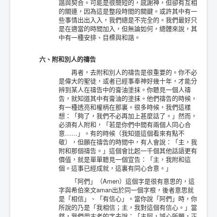
諧與契合。可能是很簡短的，感謝神，但卻有互相
的關連，因為這是整段時間的關鍵。或許其中有一
些事情出出入入，我們總是不完全的。我們最好只
是在適當的時間加入，但無論如何，總體來說，其
中有一種安排、目標與和諧。
六、附和別人的禱告
再者，去附和別人的禱告是很重要的。你不必
是偉大的聖徒，或者已經事奉神好幾十年，才能分
辨到某人在禱告中的膏油塗抹。你聽見一個人禱
告，就知道其中有膏油的塗抹。他們禱告的時候，
有一種透亮和權柄在那裏。很多時候，我們這樣
想：「夠了，我們不必再加上甚麼話了。」然而，
必須有人附和，「若是你們中間有兩個人同心合
意……」。有的時候（我知道這個看來有點不
敬），但願在禱告的時間中，有人會說：「主，我
附和那個禱告。」這個會比起一千個其他話語更有
價值，就是單單聽見一個宣告：「主，我附和這
個。這事已經成就，這裏有同心合意。」
「阿們」（Amen）這個字是很有意思的，這
字與希伯來文aman出於同一個字根，後者意思就
是「相信」、「有信心」。當你說「阿們」時，你
所說的乃是「我相信；主，我對這個有信心。」當
然，我們用古老的字去說：「主阿，誠心所願，正