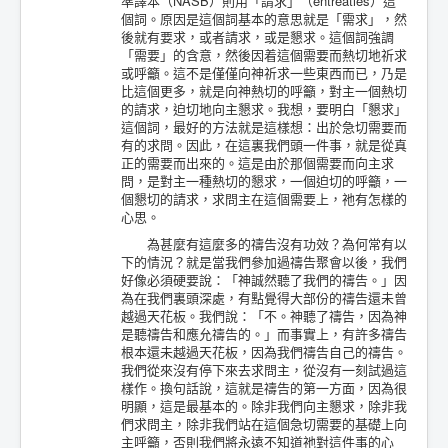
準譯本（NASB）則用「請求」（entreaties）這
個詞。原因是這個詞基本的意思就是「需求」，然
後就有要求，或者請求，或是懇求。這個詞強調
「需要」的含意，然後因着這個需要而熱切地祈求
或呼籲。這不是僅僅向神祈求一些東西而已，乃是
比這個更多，就是向神熱切的呼籲，對主一個熱切
的請求，迫切地向主懇求。我想，要明白「懇求」
這個詞，最好的方法就是這樣想：出於急切需要而
有的求問。因此，在這裏我們頭一件事，就是從真
正的需要而出來的。這是由於那個需要而向主求
問，是對主一種熱切的懇求，一個迫切的呼籲，一
個懇切的請求，求問主在這個需要上，祂有怎樣的
心思。
為甚麼有這麼多的禱告沒有功效？為何常有以
下的情況？就是當我們參加過禱告聚會以後，我們
好像必須硬要說：「神誠然聽了我們的禱告。」因
為在我們裏頭深處，有點覺得大部份的禱告還未曾
越過天花板。我們說：「不。神聽了禱告，因為神
是聽禱告和應允禱告的。」而事實上，有許多禱告
根本還未越過天花板，因為我們禱告自己的禱告。
我們從來沒有停下來去求問主，從沒有一刻試過這
樣作。換句話說，這就是禱告的第一方面，因為很
明顯，這是最基本的。除非我們向主懇求，除非我
們求問主，除非我們站在這個急切需要的基礎上向
主呼籲，否則我們將永遠不知道祂對這件事的心