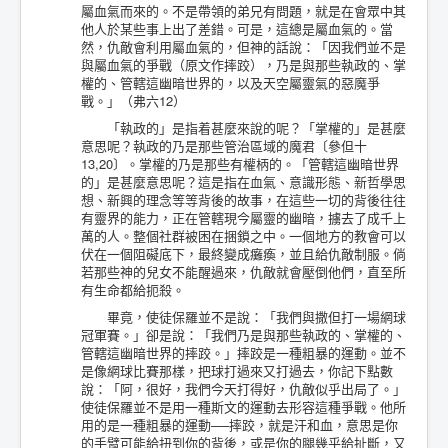
屬血氣而來的。不是帶領的弟兄有問題，就是在會眾中其
他人於某些事上出了差錯。可是，這總是屬血氣的。當
然，仇敵會利用屬血氣的，但神的話說：「因我們並不是
與屬血氣的爭戰（原文作摔跤），乃是與那些執政的、掌
權的、管轄這幽暗世界的，以及天空屬靈氣的惡魔爭
戰。」（弗六12）
「執政的」是指着甚麼來說的呢？「掌權的」是甚麼
意思呢？執政的乃是那些管治區域的魔君〔參但十
13,20〕。掌權的乃是那些有權柄的。「管轄這幽暗世界
的」是甚麼意思呢？這是指在血氣、意識形態、新哲學思
想、新興的理念等等背後的故事，在這些一切的背後往往
有靈界的能力，正在管轄現今屬靈的幽暗，擄去了成千上
萬的人。整個社群被困在捆鎖之中。一個地方的教會可以
伏在一個阻礙底下，最終變成癱瘓，並且給仇敵制服。倘
若那些神的兒女不能醒過來，仇敵就會壓倒他們，直至所
有生命都給扼殺。
畢竟，使徒保羅並不是說：「我們與撒但打一場網球
冠軍賽。」卻是說：「我們乃是與那些執政的、掌權的、
管轄這幽暗世界的摔跤。」摔跤是一種粗暴的運動。並不
是像網球比賽那樣，把球打過來又打過去，你記下點數
說：「阿，很好，我們今天打得好，仇敵似乎出局了。」
使徒保羅並不是用一種斯文的運動去形容這種爭戰。他所
用的是一種粗暴的運動──摔跤，就是汗和血，意思是你
的手臂可能給扭到你的背後，或是你的腿幾乎給扯斷，又