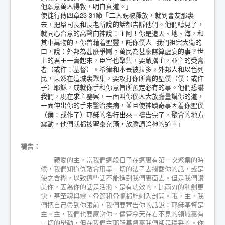
他願意萬人得救，明白真道。」
使徒行傳四章23-31節「二人既被釋放，就到會友那裏
去，把祭司長和長老所說的話都告訴他們。他們聽見了，
就同心合意的高聲向神說：主阿！你是造天、地、海，和
其中萬物的，你曾藉着聖靈，託你僕人─我們祖宗大衛的
口，說：外邦為甚麼爭鬧﹖萬民為甚麼謀算虛妄的事？世
上的君王一齊起來，臣宰也聚集，要敵擋主，並主的受膏
者（或作：基督）。希律和本丟彼拉多，外邦人和以色列
民，果然在這城裏聚集，要攻打你所膏的聖僕（僕：或作
子）耶穌，成就你手和你意旨所預定必有的事。他們恐嚇
我們，現在求主鑒察，一面叫你僕人大放膽量講你的道，
一面伸出你的手來醫治疾病，並且使神蹟奇事因着你聖僕
（僕：或作子）耶穌的名行出來。禱告完了，聚會的地方
震動，他們就都被聖靈充滿，放膽講論神的道。」
禱告：
親愛的主，當我們這段日子在這裏有第一次聚集的時
候，我們知道仇敵會用盡一切的法子去攔截你的話，或是
使之含糊，以致這些話不能進到我們裏面去。但是我們讚
美你，因為你的話是活潑、是有功效的，比兩刃的利劍更
快，甚至魂與靈、骨節和骨髓都能刺入剖開。哦，主，我
們把自己帶到你跟前，我們要宣告你的話說：耶穌基督是
主。主，我們也要感謝你，儘管今天在看不見的領域裏有
一切的舉動，但在我們主耶穌基督裏我們卻是穩妥的。你