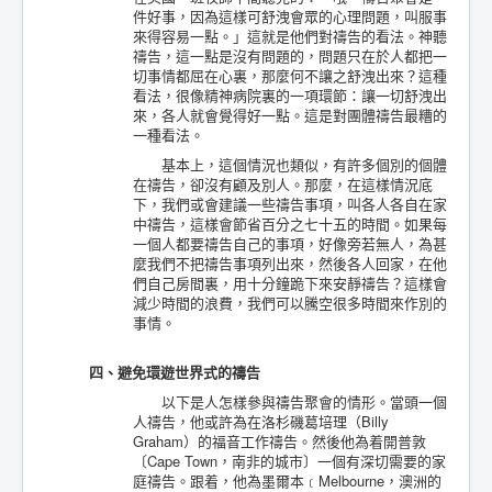
件好事，因為這樣可舒洩會眾的心理問題，叫服事
來得容易一點。」這就是他們對禱告的看法。神聽
禱告，這一點是沒有問題的，問題只在於人都把一
切事情都屈在心裏，那麼何不讓之舒洩出來？這種
看法，很像精神病院裏的一項環節：讓一切舒洩出
來，各人就會覺得好一點。這是對團體禱告最糟的
一種看法。
基本上，這個情況也類似，有許多個別的個體
在禱告，卻沒有顧及別人。那麼，在這樣情況底
下，我們或會建議一些禱告事項，叫各人各自在家
中禱告，這樣會節省百分之七十五的時間。如果每
一個人都要禱告自己的事項，好像旁若無人，為甚
麼我們不把禱告事項列出來，然後各人回家，在他
們自己房間裏，用十分鐘跪下來安靜禱告？這樣會
減少時間的浪費，我們可以騰空很多時間來作別的
事情。
四、避免環遊世界式的禱告
以下是人怎樣參與禱告聚會的情形。當頭一個
人禱告，他或許為在洛杉磯葛培理（Billy
Graham）的福音工作禱告。然後他為着開普敦
〔Cape Town，南非的城市〕一個有深切需要的家
庭禱告。跟着，他為墨爾本﹝Melbourne，澳洲的