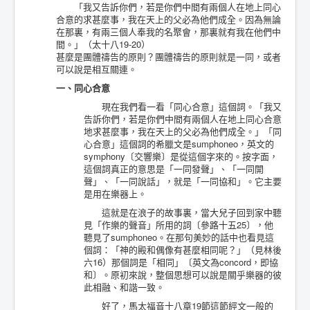
「我又告訴你們，若是你們中間有兩個人在地上同心
合意的求甚麼事，我在天上的父必為他們成全。因為無論
在那裏，有兩三個人奉我的名聚會，那裏就有我在他們中
間。」（太十八19-20）
甚麼是團體禱告的原則？團體禱告的原則就是一同，或者
可以說是相互關連。
一、同心合意
現在我們看一看「同心合意」這個詞。「我又
告訴你們，若是你們中間有兩個人在地上同心合意
地求甚麼事，我在天上的父必為他們成全。」「同
心合意」這個詞的希臘文是sumphoneo，英文的
symphony〔交響樂〕是從這個字來的。按字面，
這個詞真正的意思是「一同發聲」、「一同開
聲」、「一同說話」，就是「一同協和」。它主要
是用在樂器上。
這就是在浪子的故事裏，當大兒子回到家中聽
見「作樂的聲音」所用的詞〔參路十五25〕，他
聽見了sumphoneo。在那句美妙的話中也看見這
個詞：「神的殿和偶像有甚麼相同呢？」（見林後
六16）那個詞是「相同」〔英文為concord，即協
和〕。原初來說，整個思想可以說是關乎樂器的彼
此相融、和諧一致。
好了，馬太福音十八章19節這節經文一般的