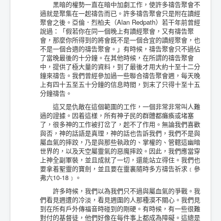
黑暗的權勢一直在暗中加劇工作，使許多禱告聚會不
過就是聚集在一起禱告而已。許多禱告聚會只是附在讀經
聚會之後。亞倫．烈柏夫（Alan Redpath）若干年前曾經
說過：「假若你在同一個晚上有讀經聚會，又有禱告聚
會，那麼你所得到的將會既不是一個合宜的讀經聚會，也
不是一個合適的禱告聚會。」有時候，禱告聚會只不過佔
了當晚最後的十分鐘。在其他時候，在所謂的禱告聚會
中，提供了極大量的資料，到了最後才用大約十至十二分
鐘來禱告。我們曾經參加過一些聯合禱告聚會週，每天晚
上有四十五至五十分鐘的信息時間，到末了只得十至十五
分鐘禱告。
這又是仇敵在這個範圍的工作，一個非常非常叫人難
過的證據。因着這樣，所有神子民的群體都癱瘓或堵塞
了，很多神的工作被打岔了，起不了作用。無論我們喜歡
與否，神的話語是真理，神的話也告訴我們，我們不是與
屬血氣的摔跤，乃是與那些執政的、掌權的、管轄這幽暗
世界的，以及天空屬靈氣的惡魔摔跤。因此，我們應當穿
上神全副軍裝，並且成就了一切，還能站立得住。我們也
要拿着聖靈的寶劍，並且要在靈裏隨時多方禱告祈求﹝參
弗六10-18﹞。
許多時候，我們以為我們只不過與屬血氣的爭戰。我
們看見週遭的冷淡，看見週圍的人那種漠不關心。我們見
到在所有戶外傳福音時碰到的剛硬。有時候，有一些很難
對付的基督徒，他們好像在每件事上都成為障礙。這總是