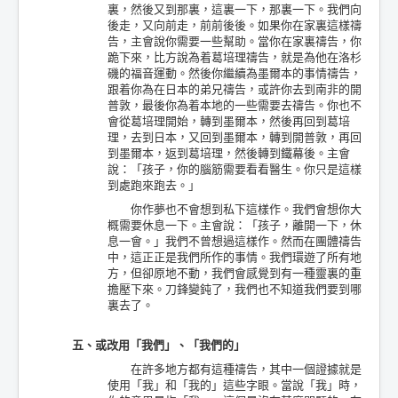
裏，然後又到那裏，這裏一下，那裏一下。我們向
後走，又向前走，前前後後。如果你在家裏這樣禱
告，主會說你需要一些幫助。當你在家裏禱告，你
跪下來，比方說為着葛培理禱告，就是為他在洛杉
磯的福音運動。然後你繼續為墨爾本的事情禱告，
跟着你為在日本的弟兄禱告，或許你去到南非的開
普敦，最後你為着本地的一些需要去禱告。你也不
會從葛培理開始，轉到墨爾本，然後再回到葛培
理，去到日本，又回到墨爾本，轉到開普敦，再回
到墨爾本，返到葛培理，然後轉到鐵幕後。主會
說：「孩子，你的腦筋需要看看醫生。你只是這樣
到處跑來跑去。」
你作夢也不會想到私下這樣作。我們會想你大
概需要休息一下。主會說：「孩子，離開一下，休
息一會。」我們不曾想過這樣作。然而在團體禱告
中，這正正是我們所作的事情。我們環遊了所有地
方，但卻原地不動，我們會感覺到有一種靈裏的重
擔壓下來。刀鋒變鈍了，我們也不知道我們要到哪
裏去了。
五、或改用「我們」、「我們的」
在許多地方都有這種禱告，其中一個證據就是
使用「我」和「我的」這些字眼。當說「我」時，