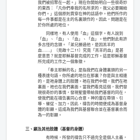
我們被招聚在一起。」現在你開始明白一些很奇妙
的東西：「凡你們奉我的名所求的，我父必要賜給
你們。」這個原則貫穿在神的話語中。他們所作的
每一件事都是在主的名裏頭作的。因此，問題是在
於你所處的地位。
同樣地，有人使用「血」這個字。有人說到
「血」、「血」、「血」、「血」。他們對此有許
多古怪的念頭。「弟兄勝過他，是因羔羊的
血……」〔見啟十二11〕究竟「羔羊的血」是甚
麼意思？就是耶穌基督完成的工作。這是耶穌基督
所完成的工作之一個象徵。
「奉主耶穌的名」是指我們在身體裏頭的另一
種表達句語。你所處的地位在那裏？你是與主相連
的，是祂身體上的肢體。祂在我們中間，我們在祂
裏面，祂也在我們裏面。當我們看見這個，我們發
現很奇妙的事情，發現聖靈帶給我們基督的同在，
使我們能在禱告裏同心合意。神的靈在帶領、引
導、催促、加力。因此，禱告的時間便成為基督身
體的彰顯。這成為我們與基督聯合並在基督裏合而
為一的彰顯。
三、顧及其他肢體（基督的身體）
有時候，所發的禱告只不過完全是個人主義，