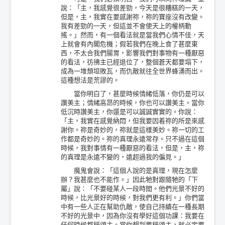
說：「主，我感覺很差勁，今天是很糟糕的一天，
但是，主，我實在要感謝祢，祢的寶座沒有改變。
我有差勁的一天，但這並不會使天上的權柄動
搖。」然而，有一個看法就是當我們心情不佳，天
上就會有內閣危機；假若我們在晚上食了甚麼東
西，不太合我們腸胃，影響我們對事物有一種厭惡
的看法，彷彿主已經退位了，整個蒼天都要塌下，
成為一堆頹垣敗瓦，而仇敵就往全世界蜂湧而出。
這種想法是荒謬的。
當你明白了，甚麼時候情緒低落，你仍是可以
讚美主；情緒高昂的時候，你也可以讚美主。當你
低沉時讚美主，你還是可以誠誠實實的。你說：
「主，我實在感覺納悶，但我要因着祢的所是來感
謝你。祢是奇妙的，祢就是這樣美妙。祢一切的工
作都是奇妙的。祢的真理永遠常存。只不過在這個
時候，我對事情有一種厭惡的看法，但是，主，祢
的真理是永遠不變的，遠超過我的偏見。」
魔鬼會說：「這個人說的是真理，現在怎麼
辦？我甚麼也不能作。」因此牠對跟隨牠的「下
屬」說：「不要碰某人一段時間。他們光景不好的
時候，比光景好的時候，對我們更有利。」你們當
中有一些人正在幫助仇敵，使自己持續在一種長期
不好的光景中，因為你沒有學好這個功課：我要在
任何時候都稱頌主。當你想到要稱頌主，就必定要