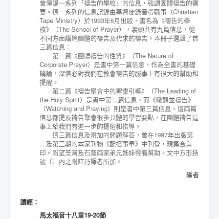
曾傳講一系列「禱告的學校」的信息，強調團體禱告的需
要。這一系列的信息記錄由基督徒錄音帶職事（Christian
Tape Ministry）於1993年6月出版，書名為《禱告的學
校》（The School of Prayer），裏頭共有九篇信息，從
不同方面講論團體的禱告及代求的禱告。本冊子選輯了首
三篇信息：
第一篇《團體禱告的性質》（The Nature of
Corporate Prayer）是書中第一篇信息，作為全書的基礎
講論，深信必對我們在教會禱告的服事上有很大的幫助和
提醒。
第二篇《禱告聚會中的聖靈引導》（The Leading of
the Holy Spirit）是書中第二篇信息，而《儆醒並禱告》
（Watching and Praying）則是書中第三篇信息。這兩篇
信息都提及禱告聚會很多具體的學習要點，在團體禱告這
事上給我們有進一步的提醒和指導。
這三篇信息及附加的問題解答，曾在1997年出版第
二及第三期的本家刊物《配搭事奉》中刊登，現集合重
印。盼望荃灣及石蔭兩家弟兄姊妹得着幫助。文中方形括
號〔〕內之附註乃譯者所加。
編者
讀經：
馬太福音十八章19-20節