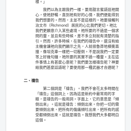
樣。」
我們以為主跟我們一樣，要用甜言蜜語逗祂開
心，使祂舒暢，直到祂有好的心情，我們便能得到
我們想要的。然而，主並不是這樣的。祂要接觸列
治文市（Richmond）居民的心比我們更切。祂比
我們更願意介入某些處境。祂所要的不過是一個求
問的靈，並且有些時候，差不多立刻就有清楚的指
引。然而，許多時候，在我們的禱告中，還沒有給
主機會讓祂向我們顯示之先，人就很魯莽地橫衝直
撞，像坦克車一樣把一切壓倒。不是說我們一定要
等上好幾句鐘，祂所要的其實不過一種靈。主在這
件事情上有甚麼心意呢？我們要怎樣禱告呢？神要
給我們甚麼話語呢？要使用那一種武器才合適呢？
二、禱告
第二個詞是「禱告」。我們不會花太多時間在
「禱告」這個詞上，因為這是新約中最常用的字
眼，是禱告的一般用詞。字面上，它的意思是「傾
倒出來」。這就是禱告：傾倒出來。你把一切的需
要傾倒出來，把所有的傷痛傾吐出來，把所有的感
受都傾倒出來。這就是禱告。我想我們大多都明白
這個。