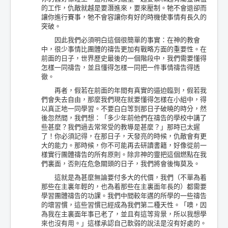
的工作，仇敵就越是要潛進來，要來壓制。牠不會退卻而
讓你進行賽事，牠不會容讓你有好的時機使事情有長久的
突破。
因此我們必須明白這個很簡單的事實：在神的教會
中，很少事情比團體的禱告更加有戰略方面的重要性。在
前面的日子，世界歷史最後的一個階段中，我們需要懂得
怎樣一同禱告，並且懂得怎樣一同把一件事情禱告得透
徹。
再者，假若在前面的年間有真實的逼迫臨到，假若我
們會失去自由，那麼我們現在就要懂得怎樣在小組中，得
以真正地一同學習。不要白白等到那日子破曉的時分，然
後忽然間，我們想：「多少年前他們在禱告的學校中講了
些甚麼？我們過去常常受的教導是甚麼？」那時已太遲
了！你必須記得，在那日子，天發亮的時候，仇敵會有更
大的能力。那時候，你不可能再去研讀書籍，好像從前一
樣實行團體禱告的所有原則。除非神的靈把這個燃點在我
們裏面，否則在危急關頭的日子，我們將會後悔莫及。
這就是為甚麼無論要付多大的代價，我們（不單為着
那些在主裏年輕的，也為着那些在主裏面年長的）都需要
學習團體禱告的功課。我們中間較年邁的所學的一些禱告
的壞習慣，這些習慣已經成為我們第二種天性。「噢，因
為我在主裏面年事已老了，並且有這等背景，所以我想學
來也沒有用。」這樣承認自己軟弱的說法是沒有好處的。