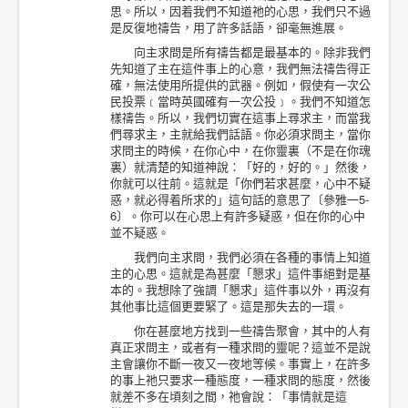
思。所以，因着我們不知道祂的心思，我們只不過
是反復地禱告，用了許多話語，卻毫無進展。
向主求問是所有禱告都是最基本的。除非我們
先知道了主在這件事上的心意，我們無法禱告得正
確，無法使用所提供的武器。例如，假使有一次公
民投票﹝當時英國確有一次公投﹞。我們不知道怎
樣禱告。所以，我們切實在這事上尋求主，而當我
們尋求主，主就給我們話語。你必須求問主，當你
求問主的時候，在你心中，在你靈裏（不是在你魂
裏）就清楚的知道神說：「好的，好的。」然後，
你就可以往前。這就是「你們若求甚麼，心中不疑
惑，就必得着所求的」這句話的意思了〔參雅一5-
6〕。你可以在心思上有許多疑惑，但在你的心中
並不疑惑。
我們向主求問，我們必須在各種的事情上知道
主的心思。這就是為甚麼「懇求」這件事絕對是基
本的。我想除了強調「懇求」這件事以外，再沒有
其他事比這個更要緊了。這是那失去的一環。
你在甚麼地方找到一些禱告聚會，其中的人有
真正求問主，或者有一種求問的靈呢？這並不是說
主會讓你不斷一夜又一夜地等候。事實上，在許多
的事上祂只要求一種態度，一種求問的態度，然後
就差不多在頃刻之間，祂會說：「事情就是這