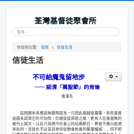
荃灣基督徒聚會所
搜
尋...
你目前位置:
首頁
信徒生活
信徒生活
不可給魔鬼留地步
—— 認清「萬聖節」的背後
黃漢先
這問題本來應該無需再提及，只因此風越發嚴重，有些基督
徒還未認清它的可怕性，仍隨從這邪惡之風，更有人在基督教的
報刊上撰文，以此只為現今社會上的玩樂節日，教會不應以起源
來批判，信徒也不必盲目地信從教會牧者的屬靈權威……何不把