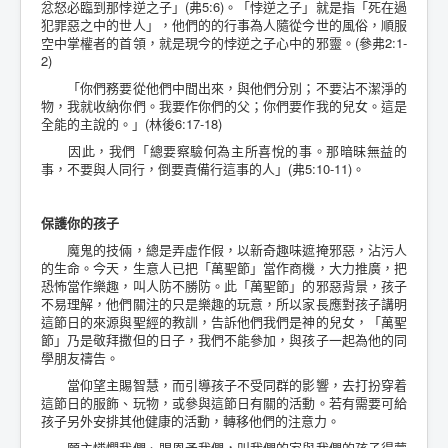
忿怒必臨到那悖逆之子」(弗5:6)。「悖逆之子」就是指「死在過
犯罪惡之中的世人」，他們的的行事為人隨從今世的風俗，順服
空中掌權者的首領，就是現今的悖逆之子心中的邪靈。(參弗2:1-
2)
「你們務要從他們中間出來，與他們分別；不要沾不潔淨的
物，我就收納你們。我要作你們的父；你們要作我的兒女。這是
全能的主說的。」(林後6:17-18)
因此，我們「總要察驗何為主所喜悅的事。那暗昧無益的
事，不要與人同行，倒要責備行這事的人」(弗5:10-11)。
保護你的孩子
魔鬼的技倆，總是弄虛作假，以新奇趣味遮掩邪惡，沾污人
的生命。今天，生意人已把「萬聖節」當作商機，大力推廣，把
恐怖當作樂趣，叫人防不勝防。此「萬聖節」的邪惡背景，孩子
不易理解，他們關注的只是樂趣的玩意，所以家長應對孩子講明
這節日的來源與聖經的教訓，告訴他們我們是神的兒女，「萬聖
節」乃是敬拜撒但的日子，我們不能參加，與孩子一起為他的同
學朋友禱告。
當仰望主賜智慧，而引導孩子不受同群的影響，去打扮穿着
這節日的服飾、玩物，或參與這節日有關的活動。若有需要可給
孩子另外安排其他健康的活動，轉移他們的注意力。
願主憐憫我們、賜恩予我們，叫我們的家與我們的孩子得蒙