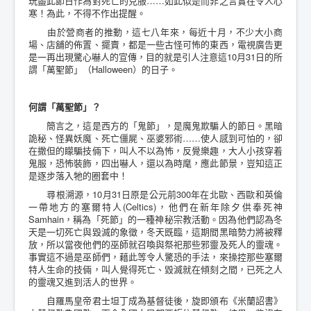
玩盡此節日作為對死亡的克服……如此似是而非之言實在令人心
寒！為此，不得不作出提醒。
由於營商者的推動，這七八年來，每近十月，不少大小商
場、店舖的佈置、擺賣，都是一些古怪可怖的東西，電視廣告更
是一再出現驚心嚇人的宣傳，目的就是引人注意這10月31日的所
謂「萬聖節」（Halloween）的日子。
何謂「萬聖節」？
簡言之，這是西方的「鬼節」，是魔鬼欺騙人的節日。黑暗
詭秘、怪異妖魔、死亡僵屍、巫婆邪術……使人感到可怕的，卻
在撒但的矇騙技倆下，叫人不以為怖，反覺樂趣，大人小孩穿着
鬼服，恐怖裝飾，四出嚇人，還以為時麾，應此節景，豈知這正
是逐步落入牠的圈套中！
尋根溯源，10月31日原是公元前300年在北歐、西歐和英倫
一帶地方的塞爾特人(Celtics)，他們在新年除夕供奉死神
Samhain，稱為「死節」的一種神秘宗教活動。因為他們認為冬
天是一切死亡與毀滅的象徵，冬天既臨，這期間黑暗勢力將被釋
放，所以當夜他們的巫師就召喚與祭祀那些邪靈及死人的靈魂。
事實這不過是巫師們，藉此等令人驚恐的手法，來操控那些塞爾
特人生命的技倆，叫人覺得死亡、毀滅就在傾刻之間，已死之人
的靈魂又進到活人的世界。
自羅馬皇帝君士坦丁成為基督徒後，旋即頒布《米蘭詔書》