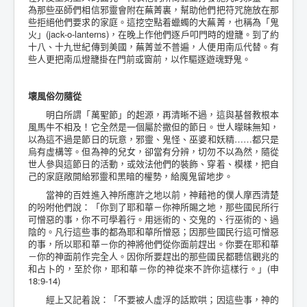
為那些巫師們相信邪靈會附在蕪菁裏，幫助他們把符咒施放在那
些拒絕他們要求的家庭。這挖空點着蠟蠋的大蕪菁，也稱為「鬼
火」(jack-o-lanterns)，在晚上作他們逐戶叩門時的燈籠。到了約
十八、十九世紀傳到美國，蕪菁並不普遍，人便用南瓜代替。有
些人更把南瓜燈籠掛在門前或窗前，以作驅逐遊魂野鬼。
壞風俗勿隨從
明白所謂「萬聖節」的起源，再清晰不過，這與基督教根本
風馬牛不相及！它全然是一個屬於撒但的節日。世人曚昧無知，
以為這不過是節日的玩意，邪靈、鬼怪、巫婆和妖精……都只是
烏有虛構等。但為神的兒女，卻當有分辨，切勿不以為然，隨從
世人參與這節日的活動，或效法他們的裝飾、穿着、模樣，把自
己的家庭敞開給邪靈和黑暗的權勢，給魔鬼留地步。
當神的百姓進入神所應許之地以前，神藉祂的僕人摩西清楚
的吩咐他們說：「你到了耶和華－你神所賜之地，那些國民所行
可憎惡的事，你不可學着行。用迷術的、交鬼的、行巫術的、過
陰的。凡行這些事的都為耶和華所憎惡；因那些國民行這可憎惡
的事，所以耶和華－你的神將他們從你面前趕出。你要在耶和華
－你的神面前作完全人。因你所要趕出的那些國民都聽信觀兆的
和占卜的，至於你，耶和華－你的神從來不許你這樣行。」(申
18:9-14)
經上又記着說：「不要被人虛浮的話欺哄；因這些事，神的