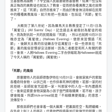
立基督教為國教，下令全國人民都要皈依基督教，結果一些沒有
真正悔改的異教徒也就加入了教會，從而把各種異教之風也就帶
進來了，這「死節」自然亦進來了。而由於教會無法除掉在民眾
中的種種異教風俗，就只有把一些風俗，包括這「死節」聖化
了。
大概到了第八世紀，因為羅馬天主教教皇定了11月1日為
「萬聖日」(All Saints’ Day)，記念過去未被冊封為聖徒的祖
先，而為對抗前一天的民間風俗「死節」，所以也就將10月31日
晚亦定為「萬聖夜」(Hallows Evening)，使原來習慣過「死
節」，後歸天主教的信徒轉去守這萬聖日，但一些原來在「死
節」裏的風俗習慣卻沒法挪掉，因為二者都是和死人有關的節
日。後來，人將Hallows Evening二字合併縮寫為Halloween就成
了今天人稱的「萬聖節」(萬聖夜)。
「死節」的風俗
原塞爾特人的巫師德魯伊特在10月31日，會挨家挨戶的索取
各種奇特食物，以供己用，也作供奉死神的禮物。若那一家的村
民拒絕，巫師就會咒詛那一家，叫那家中的人在一年內遭遇死
亡。後來這索要食物演變為小孩子登門索取糖果，若不給，孩子
便會搗蛋，所謂trick-or-treat就是「不給糖果便搗蛋」的意思，
流傳至今。
那夜巫師們也會拿着一個大蕪菁，把裏面挖空，點燃蠟蠋，
在外皮上刻上人的面孔，代表他們所倚靠並打發施咒的邪靈，因