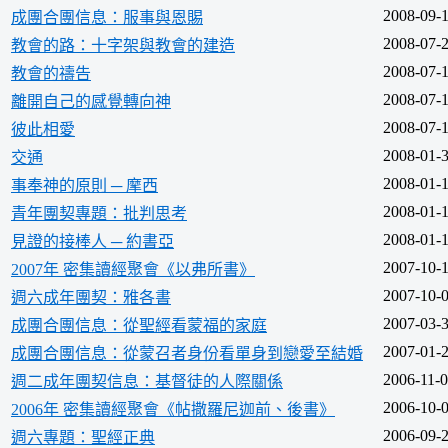
2008-09-
成團合團信息：服事與恩賜
2008-07-
教會的路：十字架與教會的建造
2008-07-
教會的禱告
2008-07-
離開自己的感覺轉向神
2008-07-
彼此相愛
2008-01-
交通
2008-01-
事奉神的原則 ─ 摩西
2008-01-
青年團契專題：批判思考
2008-01-
見證的接棒人 ─ 約書亞
2007-10-
2007年 密集讀經聚會《以弗所書》
2007-10-
週六成年團契：雅各書
2007-03-
成團合團信息：從聖經看蒙福的家庭
2007-01-
成團合團信息：從蒙召者身份看單身到戀愛至結婚
2006-11-
週二成年團契信息：基督徒的人際關係
2006-10-
2006年 密集讀經聚會《帖撒羅尼迦前、後書》
2006-09-
週六專題：聖經正典