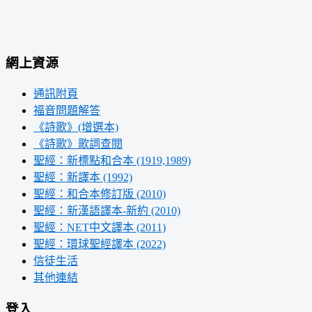
網上資源
通訊附頁
福音問題解答
《詩歌》(增選本)
《詩歌》歌詞查閱
聖經：新標點和合本 (1919,1989)
聖經：新譯本 (1992)
聖經：和合本修訂版 (2010)
聖經：新漢語譯本-新約 (2010)
聖經：NET中文譯本 (2011)
聖經：環球聖經譯本 (2022)
信徒生活
其他連結
登入