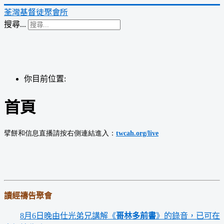
荃灣基督徒聚會所
搜尋...
你目前位置:
首頁
擘餅和信息直播請按右側連結進入：
twcah.org/live
讀經禱告聚會
8月6日晚由仕光弟兄講解《
哥林多前書
》的錄音，已可在