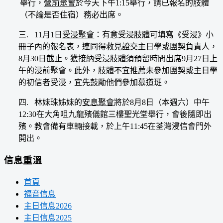
舉行，
營前聚會
於今天下午1:15舉行，請已報名的肢體
（不論是否住宿）務必出席。
三. 11月1日
受浸聚會
：有意受浸肢體可填寫《受浸》小
冊子內的報名表，連同得救見證交主日學或團契負責人，
8月30日截止。獲接納受浸肢體須預留時間出席9月27日上
午的浸前聚會。此外，肢體不宜推薦未參加團契或主日學
的初信者受浸，宜先鼓勵他們參加慕道班。
四. 林妹珠姊妹的
安息聚會
將於8月8日（本週六）中午
12:30在大角咀九龍殯儀館三樓聖光堂舉行，會後隨即出
殯。教會備有車輛接載，於上午11:45在荃灣浸信會門外
開出。
信息重溫
首頁
福音信息
主日信息2026
主日信息2025