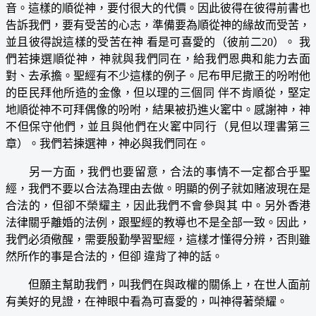
音。這樣的順從神，要付很大的代價。因此彼得在彼得前書也
告訴我們，要有受苦的心志，準備要為順從神的緣故而受苦，
並且彼得說這樣的受苦在神 看是可喜愛的（彼前二20）。 我
們若揀選順從神，神就與我們同在，給我們恩典和能力去面
對、去承擔。聖經有不少這樣的例子。尼布甲尼撒王的吩咐他
的臣民拜他所造的金像，但以理的三個同 伴不肯順從，堅定
地順從神不可拜偶像的吩咐，結果被扔進火窰中。感謝神，神
不但保守他們，並且與他們在火窰中同行（見但以理書第三
章）。我們若揀選神，神必與我們同在。
另一方面，我們也要留意，合法的事情不一定都合乎聖
經，我們不要以合法為理由去做。明顯的例子就如賭波現在是
合法的，但卻不榮耀主，因此我們不會參與其 中。另外香港
法律關乎離婚的法例，跟聖經的教導也不是全部一致。因此，
我們必須儆醒，需要殷勤學習聖經，這樣才懂得分辨，否則雖
然所作的事是合法的，但卻 違背了神的話。
但願主幫助我們，叫我們在與政權的關係上，在世人面前
有美好的見證，在神眼中看為可喜愛的，叫神得著榮耀。