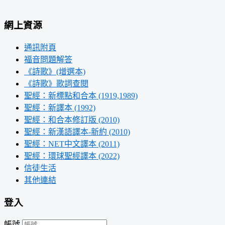
網上資源
通訊附頁
福音問題解答
《詩歌》(增選本)
《詩歌》歌詞查閱
聖經：新標點和合本 (1919,1989)
聖經：新譯本 (1992)
聖經：和合本修訂版 (2010)
聖經：新漢語譯本-新約 (2010)
聖經：NET中文譯本 (2011)
聖經：環球聖經譯本 (2022)
信徒生活
其他連結
登入
帳號