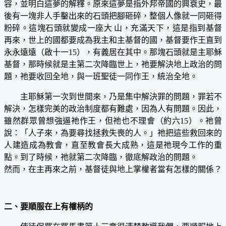
容，並明白這夢的解釋。原來這夢是指外邦帝國的興衰史，最
後有一塊非人手鑿出來的石頭把腳砸碎，整個人像就一同砸得
粉碎。這塊石頭就變成一座大 山，充滿天下，這是指到基督
再來，世上的國都要成為我主和主基督的國，基督要作王直到
永永遠遠（啟十一15），有義居在其中。那塊石頭就是主耶穌
基督，那時候就是主第二次降臨世上，祂要解決地上政治的問
題，祂要收回全地，與一班聖徒一同作王，統治全地。
主耶穌第一次到世間來，乃是集中解決罪的問題，罪若不
解決，怎樣完美的政治制度都有難處，因為人有問題。因此，
雖然群眾曾想強逼祂作王，但祂也不理會（約六15）。祂曾
說：「人子來，為要尋找拯救失喪的人。」祂把這些救回來的
人建造成為教會，直至教會長大成熟，這是祂現今工作的重
點。到了時候，祂就第二次降臨，徹底解政治的問題。
然而，在主再來之前，基督徒與地上掌權者當有怎樣的關係？
二、要順服在上有權柄的