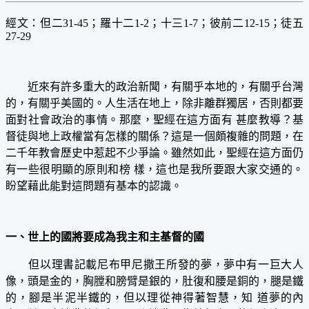
經文：但二31-45；羅十二1-2；十三1-7；彼前二12-15；徒五
27-29
近來有許多重大的政治新聞，有關乎本地的，有關乎台灣
的，有關乎美國的。人生活在地上，除非離群獨居，否則都要
面對社會政治的事情。那麼，聖經在這方面有 甚麼教導？基
督徒與地上政權當有怎樣的關係？這是一個頗複雜的問題，在
二千年教會歷史中惹起不少爭論。雖然如此，聖經在這方面仍
有一些很明顯的原則和榜 樣，這也是我所要跟大家交通的。
盼望藉此能對這問題有基本的認識。
一、世上的國將要成為我主和主基督的國
但以理書記載尼布甲尼撒王所發的夢，夢中有一巨大人
像，頭是金的，胸膛和膀臂是銀的，肚復和腰是銅的，腿是鐵
的，腳是半泥半鐵的，但以理從神得著智慧，知 道夢的內