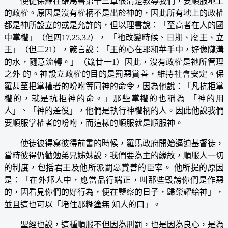
使徒保羅在羅馬書第十三章很清楚教導我們，要順服地上
的政權。原因是沒有權柄不是出於神的，因此所有地上的政權
都是神所設立的或是允許的，但以理書說：「至高者在人的國
中掌權」（但四17,25,32）， 「祂改變時候、日期、廢王、立
王」（但二21），箴言說：「王的心在耶和華手中，好像隴溝
的水，隨意流轉。」（箴廿一1）因此，沒有政權是祂所管理
之外 的。神設立政權的目的是罰惡賞善，維持社會安定。保
羅甚至把掌權者的吩咐等同神的命令，因為他說：「凡抗拒掌
權的，就是抗拒神的命。」那些掌權的也稱為 「神的用
人」、「神的差役」，他們是執行神權柄的人。因此他說我們
要順服掌權者的吩咐，而這樣的順服就是順服神。
使徒彼得寫彼得前書的時候，羅馬政府開始逼迫基督徒，
當時彼得仍勸勉弟兄姊妹說，我們要為主的緣故，順服人一切
的制度，包括君王及他所派罰惡賞善的臣宰。 他所提的原因
是：「在外邦人中，應當品行端正，叫那些毀謗你們是作惡
的，因看見你們的好行為，便在鑒察的日子，歸榮耀給神」，
並且這也可以「堵住那糊塗無 知人的口」。
聖經也說，這種順服不但因為刑罰，也是因為良心，是為