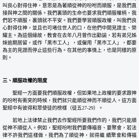
叫良心對得住神，意思是為著順從神的吩咐而順服，是我們直
接與神之間的關係。我們裏頭的生命也要求我們順服權柄，我
們若不順服，裏頭就不平安。我們要學習順服政權，叫我們良
心對得住神，並且也可堵住世人的口，在他們中間見證主、榮
耀主。為這個緣故，教會在去年八月曾作出勸諭，若有弟兄姊
妹逾期居留，或作「黑巿工人」，或僱用「黑巿工人」，都要
為主的見證而停止這些行為。在其他的事情上，也是同樣的原
則。
三、順服政權的限度
聖經一方面要我們順服政權，但如果地上政權的要求跟神
的吩咐有衝突的時候，我們就只能順從神而不順從人。這方面
聖經中有彼得和眾使徒的榜樣（徒五27-29）。
若地上法律禁止我們去作聖經所要我們作的，我們只能順
從神不順從人。例如，聖經吩咐我們要傳福音、要聚會，若法
律不許我們這樣做，我們為了順從神，就得繼 續聚會和傳福