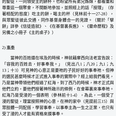
的聖徒，一同領受主的餅杯。也盼望所有弟兄姊妹，都看重和
尊重這一個聚會，不間斷地參加，並照經上的話「按理」（存
著相配的態度）吃主的餅，喝主的杯（見林前十一27-28），
與眾聖徒彼此交通，同作基督身體合一的見證。（關於「擘
餅」詳參《信徒造就》、《在基督裏長進》、《靈命歷程》及
另備之小冊子《主的桌子》）
2)
事奉
當神的百姓還在埃及的時候，神就藉摩西向法老宣告說：
「容我的百姓去，好事奉我。」（見出八1；八20；九1；九
13；十3）可見神的心意正是要祂的子民好好的事奉祂。但神
的選民甚麼時候才正式進入事奉的實際中？經上給我們看見，
乃是當神帶領他們經過了紅海，到了西乃的時候，神才正式與
他們立約，要他們按著神所啟示的條例，在會幕裏來事奉祂。
紅海乃是受浸的一個表明（參林前十1-4），為此，一個受了
浸的聖徒，理當按照神的心意，在神的家中（見提前三15）與
眾肢體一同配搭，學習事奉，以事奉主為一生之正業，也只有
受了浸的人才能有資格來摸事奉。