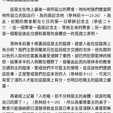
這是主在地上最後一夜所設立的聚會，祂吩咐我們應當照
祂所設立的如此行，為的是記念祂（參林前十一23-26）。為
此，初期的教會都在七日的第一日擘餅記念主（參徒二十
7），這一個聚會一面是記念主、等候主來的聚會；另一面也
是一個聖徒彼此交通和基督的身體合一的見證之表明。
哥林多前書十章裏說這是主的筵席，甚麼人能在這筵席上
有分呢？我們注意保羅弟兄在這段經文交通的次序，他先題到
以色列人如何在雲裏海裏受浸歸了摩西，卻仍然犯罪惹神的憤
怒，結果多半的人倒斃在曠野了，接著由此而向哥林多的教會
交通到主的筵席，警戒他們不可惹主的憤恨，並且說他們遭遇
這些事，正是警戒我們在這末世的人（參林前十11），可見只
有受了浸的人才能在這筵席上有分，也明白吃喝主的筵席之嚴
肅。
再者經上記著「人吃喝，若不分辨是主的身體，就是吃喝
自己的罪了。」（見林前十一29），所以為著尊重主的桌子，
教會只能接納那已清楚得救並且是已奉主名受浸歸入基督耶穌