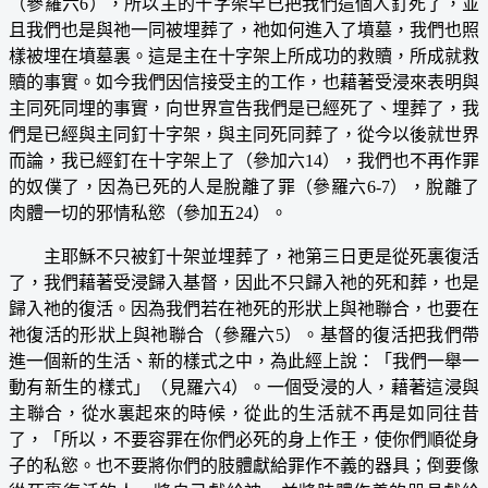
（參羅六6），所以主的十字架早已把我們這個人釘死了，並
且我們也是與祂一同被埋葬了，祂如何進入了墳墓，我們也照
樣被埋在墳墓裏。這是主在十字架上所成功的救贖，所成就救
贖的事實。如今我們因信接受主的工作，也藉著受浸來表明與
主同死同埋的事實，向世界宣告我們是已經死了、埋葬了，我
們是已經與主同釘十字架，與主同死同葬了，從今以後就世界
而論，我已經釘在十字架上了（參加六14），我們也不再作罪
的奴僕了，因為已死的人是脫離了罪（參羅六6-7），脫離了
肉體一切的邪情私慾（參加五24）。
主耶穌不只被釘十架並埋葬了，祂第三日更是從死裏復活
了，我們藉著受浸歸入基督，因此不只歸入祂的死和葬，也是
歸入祂的復活。因為我們若在祂死的形狀上與祂聯合，也要在
祂復活的形狀上與祂聯合（參羅六5）。基督的復活把我們帶
進一個新的生活、新的樣式之中，為此經上說：「我們一舉一
動有新生的樣式」（見羅六4）。一個受浸的人，藉著這浸與
主聯合，從水裏起來的時候，從此的生活就不再是如同往昔
了，「所以，不要容罪在你們必死的身上作王，使你們順從身
子的私慾。也不要將你們的肢體獻給罪作不義的器具；倒要像