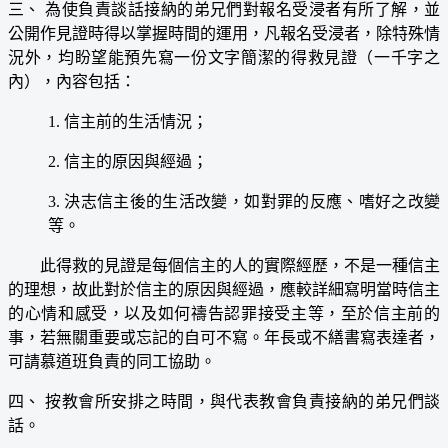
三、 為使負責談話接納的弟兄們對報名受浸者有所了解，並
公開作見證時得以掌握時間的運用，凡報名受浸者，除特殊情
況外，均盼望能預先寫一份文字簡潔的得救見證（一千字之
內），內容包括：
1. 信主前的生活情況；
2. 信主的原因與經過；
3. 決志信主後的生活改變，如對罪的反應、嗜好之改變
等。
此得救的見證是每個信主的人的實際經歷，不是一種信主
的理想，故此對於信主的原因與經過，應較詳細寫明當時信主
的心情和感受，以及如何禱告認罪接受主等，至於信主前的
事，若無關重要或忘記的自可不寫。年長或不繕書寫表達者，
可請慕道班負責的同工協助。
四、 按教會所安排之時間，與代表教會負責接納的弟兄們談
話。