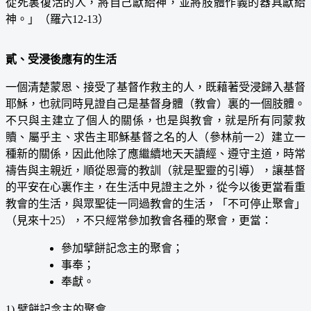
從死裏復活的人，將自己獻給神，並將肢體作義的器具獻給
神。」（羅六12-13）
貳、受浸後應有的生活
一個清楚蒙恩、接受了基督作救主的人，既藉著受浸歸入基督
耶穌，也就同時見證自己是基督身體（教會）裏的一個肢體。
不只與主建立了個人的關係，也是與教會，就是所有同蒙救
贖、屬乎主、求告主耶穌基督之名的人（參林前一2）建立一
種新的關係，因此他除了應繼續地天天讀經、遵守主道，時常
禱告與主親近，順從恩膏的教訓（就是聖靈的引導），讓基督
的平安在心裏作主，在生活中見證主之外，從今以後更當看重
教會的生活，與眾聖徒一同過教會的生活，「不可停止聚會」
（見來十25），不只經常參加教會各種的聚會，更當：
參加擘餅記念主的聚會；
事奉；
奉獻。
1)
擘餅記念主的聚會