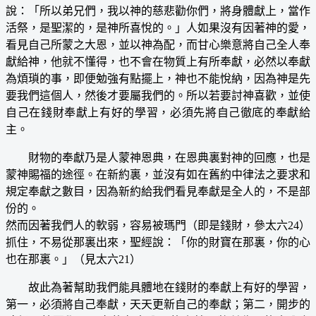
說：「所以弟兄們，我以神的慈悲勸你們，將身體獻上，當作
活祭，是聖潔的，是神所喜悅的。」人如果沒有因著神的愛，
看見自己所蒙之大恩，並以神為配，而甘心樂意將自己全人奉
獻給神，他就不懂得，也不會在物質上有所奉獻，必然以奉獻
為煩瑣的事，即便勉強有點擺上，神也不能悅納，因為神是先
要我們這個人，然後才要屬我們的。所以若要討神喜歡，並使
自己在錢財奉獻上有好的學習，必須先將自己徹底的奉獻給
主。
財物的奉獻乃是人蒙神恩典，在恩典裏對神的回應，也是
蒙神賜福的途徑。在新約裏，並沒有如在舊約中律法之要求和
規定奉獻之數目，因為新約給我們看見奉獻是全人的，不是部
份的。
然而因著我們人的軟弱，容易被瑪門（即是錢財，參太六24）
抓住，不易從那裏出來，聖經說：「你的財寶在那裏，你的心
也在那裏。」（見太六21）
故此為著幫助我們能具體地在錢財的奉獻上有好的學習，
第一，必須將自己奉獻，天天更新自己的奉獻；第二，開步的