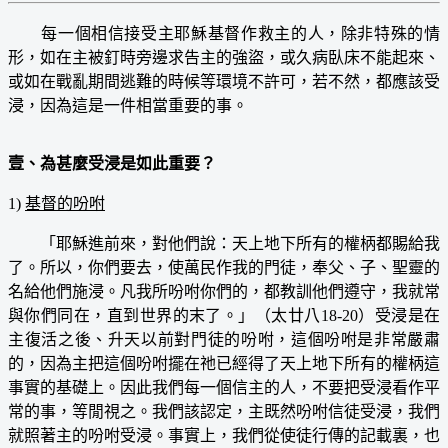
每一個相信接受主耶穌基督作救主的人，除非特殊的情
形，如在主被釘時旁邊求告主的強盜，或久病臥床不能起來、
或如在戰亂期間逃難的時候等環境不許可，若不然，都應該受
浸，因為這是一件相當重要的事。
壹、為甚麼受浸是如此重要？
1)
基督的吩咐
「耶穌進前來，對他們說：天上地下所有的權柄都賜給我
了。所以，你們要去，使萬民作我的門徒，奉父、子、聖靈的
名給他們施浸。凡我所吩咐你們的，都教訓他們遵守，我就常
與你們同在，直到世界的末了。」（太廿八18-20）受浸是在
主復活之後、升天以前對門徒的吩咐，這個吩咐是非常嚴肅
的，因為主把這個吩咐擺在祂已經得了天上地下所有的權柄這
事實的基礎上。因此我們每一個信主的人，不要把受浸看作平
常的事，等閒視之。我們該認定，主既然吩咐信徒受浸，我們
就照著主的吩咐受浸。事實上，我們從使徒行傳的記載裏，也