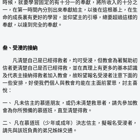
時候，就要學習固定的有十分一的奉獻，將所收入的十分之
一，在第一時間內分別出來奉獻給主，以後在這根基上，在生
命的成長裏有更好的學習，並仰望主的引導，總要超過這樣的
奉獻，以達到完全的奉獻。
叁、受浸的接納
凡清楚自己是已經得救者，均可受浸，但教會為著幫助初
信者更清楚自己是否已經得救，並在真理上有更多的基本認識
及代表主接納得救者加入教會，故盼望報名受浸者注意下面的
一些安排，好使我們個人與教會均能在主面前蒙恩，討主喜
悅：
一、 凡未信主的慕道朋友，或仍未清楚救恩者，請先參加教
會為你所預備的慕道班，直至清楚得救。
二、 凡在慕道班（少年或成年）決志信主，擬報名受浸者，
請先與該班負責的弟兄姊妹交通。