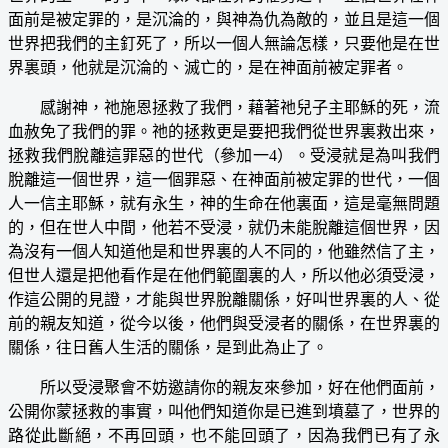
面前是被定罪的，是沉淪的，與神為仇為敵的，並且是這一個
世界把我們的主釘死了，所以一個人無論怎樣，只要他是在世
界裏頭，他就是沉淪的、滅亡的，是在神面前被定罪者。
感謝神，祂施恩拯救了我們，藉著祂兒子主耶穌的死，流
血赦免了我們的罪。祂的拯救更是要把我們從世界裏救出來，
拯救我們脫離這罪惡的世代（參加一4）。受浸就是為叫我們
脫離這一個世界，這一個罪惡、在神面前被定罪的世代，一個
人一信主耶穌，就有永生，神的生命在他裏面，這是毫無問題
的，但在世人中間，他若不受浸，就仍未能脫離這個世界，因
為沒有一個人知道他是和世界裏的人不同的，他雖然信了主，
但世人還是把他看作是在他們範圍裏的人，所以他必須受浸，
作這公開的見證，才能與世界脫離關係，好叫世界裏的人、從
前的親友知道，從今以後，他們與受浸者的關係，在世界裏的
關係，往日舊人生活的關係，是到此為止了。
所以受浸聚會不妨邀請你的親友來參加，好在他們面前，
公開你蒙拯救的事實，叫他們知道你是已進到墳墓了，世界的
路從此斷絕，不再回頭，也不能回頭了，因為我們已有了永