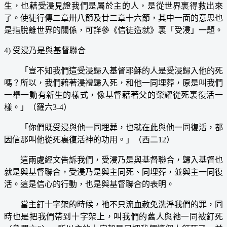
生，也藉受浸見證我們是屬於主的人，是從世界裏得救出來
了。使徒行傳二章卅八節及廿二章十六節，其中一面的意思也
是指脫離世界的關係，可詳參《信徒造就》裏「受浸」一題。
4)
受浸乃是與基督聯合
「豈不知我們這受浸歸入基督耶穌的人是受浸歸入他的死
嗎？所以，我們藉著浸禮歸入死，和他一同埋葬，原是叫我們
一舉一動有新生的樣式，像基督藉著父的榮耀從死裏復活一
樣。」（羅六3-4）
「你們既受浸與他一同埋葬，也就在此與他一同復活，都
因信那叫他從死裏復活神的功用。」（西二12）
這兩處經文告訴我們，受浸乃是與基督聯合，歸入基督也
就是與基督聯合，受浸乃是與主同死、同埋葬，並與主一同復
活。這是信心的行動，也是與基督聯合的表明。
當主釘十字架的時候，祂不只流血赦免洗淨我們的罪，同
時也是把我們帶到十字架上，叫我們的舊人與祂一同被釘死