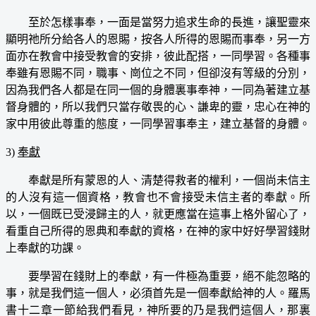
至於怎樣事奉，一面是當努力追求生命的長進，讓聖靈來
顯明祂所分給各人的恩賜，按各人所得的恩賜而事奉，另一方
面亦在教會中接受教會的安排，彼此配搭，一同學習。各種事
奉雖有恩賜不同，職事、崗位之不同，但卻沒有等級的分別，
因為我們各人都是在同一個的身體裏事奉神，一同為著建立基
督身體的，所以我們只當存敬畏的心、謙卑的靈，忠心在神的
家中用彼此尊重的態度，一同學習事奉主，建立基督的身體。
3)
奉獻
奉獻是所有蒙恩的人、清楚得救者的權利，一個尚未信主
的人沒有這一個資格，教會也不會接受未信主者的奉獻。所
以，一個既已受浸歸主的人，就更應當在這事上格外留心了，
看重自己所得的恩典和奉獻的資格，在神的家中好好學習錢財
上奉獻的功課。
要學習在錢財上的奉獻，有一件極為重要，絕不能忽略的
事，就是我們這一個人，必須首先是一個奉獻給神的人。羅馬
書十二章一節給我們看見，神所要的乃是我們這個人，那裏