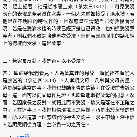
浸，經上記著：祂是從水裏上來（參太三13-17），可見受浸
應有的表現是全身浸在水裏。一個人先前如接受了滴水禮，若
他是在不明白的時候作的，固然應當在清楚自己得救後而受
浸，若是在受滴水禮的時候已經清楚自己得救，也知道受浸意
義者，則我們不敢勉強他再次受浸，但他若願順服主的話和經
上的榜樣而受浸，這是美事。
三、若家長反對，我是否可以不受浸？
答： 聖經給我們看見，人為著真理的緣故，順從神不順從人
是應當的（參徒四18-19）。人孝順父母，凡事與父母商量，
這是絕對應當的事，我們也鼓勵年青的信徒，在受浸前告訴父
母，這一面可以向父母作見證，也盼望能取得父母的同意。然
而，若因家長之反對，就藉此而不受浸，這又是落在不正確之
中了。在這事上，我們相信環境上之阻攔，乃是出於背後的惡
者，所以在這事上理應切實的禱告交託主，求主帶領，深相信
人若願意順從真理，主必負一切之責任。
下一篇