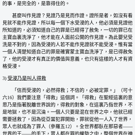
的事，是完全的，是靠得住的。
甚麼叫作見證？見證乃是見而作證。證所是者，如沒有看
見就不能作見證，所以每一個下水受浸的人，他必須是見證他
所知道的，必須知道自己的罪是已經得了赦免，一切的罪已在
主寶血裏洗淨了，他才能在人面前公開的作見證。為此嬰兒受
洗是不對的，因為受浸的人若不能作見證就不能受浸。惟有當
一個人清楚知道自己的罪是確實蒙主寶血洗淨了，是已得赦免
了，他的受浸才有真正的價值與意義，也只有這樣的人才有資
格受浸。
3)
受浸乃是叫人得救
「信而受浸的，必然得救；不信的，必被定罪。」（可十
六16）我們要注意「得救」這個詞。「得救」在聖經這裏的意
思乃是指著脫離世界說的，得救的對象，在這裏乃指世界，不
是地獄，也不是沉淪。一個人只要是混在世界之中，他就已經
需要拯救了，因為從亞當犯罪開始，罪就從他一人入了世界，
眾人也就成為了罪人（參羅五12）。全世界都臥在那惡者——
世界的王——的手下，眾人都在罪的權勢之中，整個世界在神