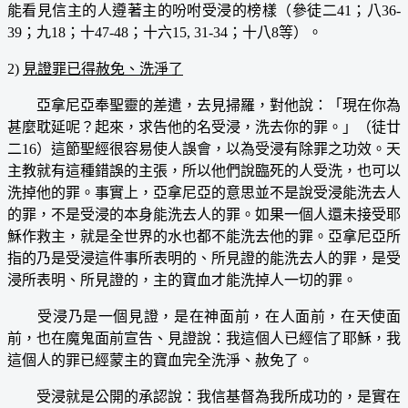
能看見信主的人遵著主的吩咐受浸的榜樣（參徒二41；八36-
39；九18；十47-48；十六15, 31-34；十八8等）。
2)
見證罪已得赦免、洗淨了
亞拿尼亞奉聖靈的差遣，去見掃羅，對他說：「現在你為
甚麼耽延呢？起來，求告他的名受浸，洗去你的罪。」（徒廿
二16）這節聖經很容易使人誤會，以為受浸有除罪之功效。天
主教就有這種錯誤的主張，所以他們說臨死的人受洗，也可以
洗掉他的罪。事實上，亞拿尼亞的意思並不是說受浸能洗去人
的罪，不是受浸的本身能洗去人的罪。如果一個人還未接受耶
穌作救主，就是全世界的水也都不能洗去他的罪。亞拿尼亞所
指的乃是受浸這件事所表明的、所見證的能洗去人的罪，是受
浸所表明、所見證的，主的寶血才能洗掉人一切的罪。
受浸乃是一個見證，是在神面前，在人面前，在天使面
前，也在魔鬼面前宣告、見證說：我這個人已經信了耶穌，我
這個人的罪已經蒙主的寶血完全洗淨、赦免了。
受浸就是公開的承認說：我信基督為我所成功的，是實在