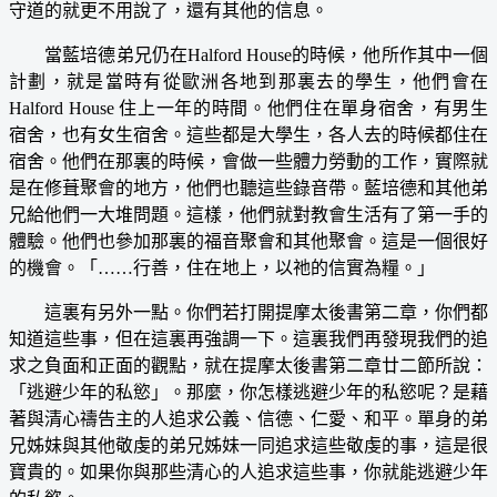
守道的就更不用說了，還有其他的信息。
當藍培德弟兄仍在Halford House的時候，他所作其中一個
計劃，就是當時有從歐洲各地到那裏去的學生，他們會在
Halford House 住上一年的時間。他們住在單身宿舍，有男生
宿舍，也有女生宿舍。這些都是大學生，各人去的時候都住在
宿舍。他們在那裏的時候，會做一些體力勞動的工作，實際就
是在修葺聚會的地方，他們也聽這些錄音帶。藍培德和其他弟
兄給他們一大堆問題。這樣，他們就對教會生活有了第一手的
體驗。他們也參加那裏的福音聚會和其他聚會。這是一個很好
的機會。「……行善，住在地上，以祂的信實為糧。」
這裏有另外一點。你們若打開提摩太後書第二章，你們都
知道這些事，但在這裏再強調一下。這裏我們再發現我們的追
求之負面和正面的觀點，就在提摩太後書第二章廿二節所說：
「逃避少年的私慾」。那麼，你怎樣逃避少年的私慾呢？是藉
著與清心禱告主的人追求公義、信德、仁愛、和平。單身的弟
兄姊妹與其他敬虔的弟兄姊妹一同追求這些敬虔的事，這是很
寶貴的。如果你與那些清心的人追求這些事，你就能逃避少年