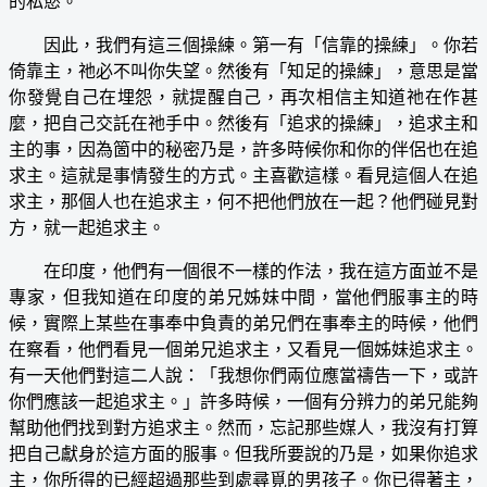
的私慾。
因此，我們有這三個操練。第一有「信靠的操練」。你若
倚靠主，祂必不叫你失望。然後有「知足的操練」，意思是當
你發覺自己在埋怨，就提醒自己，再次相信主知道祂在作甚
麼，把自己交託在祂手中。然後有「追求的操練」，追求主和
主的事，因為箇中的秘密乃是，許多時候你和你的伴侶也在追
求主。這就是事情發生的方式。主喜歡這樣。看見這個人在追
求主，那個人也在追求主，何不把他們放在一起？他們碰見對
方，就一起追求主。
在印度，他們有一個很不一樣的作法，我在這方面並不是
專家，但我知道在印度的弟兄姊妹中間，當他們服事主的時
候，實際上某些在事奉中負責的弟兄們在事奉主的時候，他們
在察看，他們看見一個弟兄追求主，又看見一個姊妹追求主。
有一天他們對這二人說：「我想你們兩位應當禱告一下，或許
你們應該一起追求主。」許多時候，一個有分辨力的弟兄能夠
幫助他們找到對方追求主。然而，忘記那些媒人，我沒有打算
把自己獻身於這方面的服事。但我所要說的乃是，如果你追求
主，你所得的已經超過那些到處尋覓的男孩子。你已得著主，