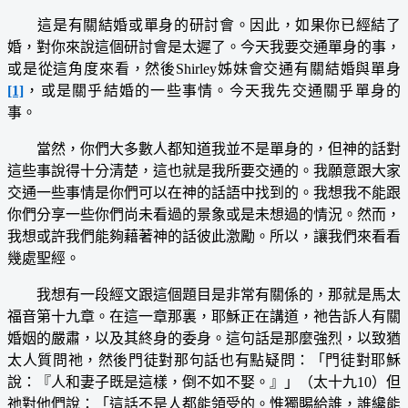
這是有關結婚或單身的研討會。因此，如果你已經結了
婚，對你來說這個研討會是太遲了。今天我要交通單身的事，
或是從這角度來看，然後Shirley姊妹會交通有關結婚與單身
[1]
，或是關乎結婚的一些事情。今天我先交通關乎單身的
事。
當然，你們大多數人都知道我並不是單身的，但神的話對
這些事說得十分清楚，這也就是我所要交通的。我願意跟大家
交通一些事情是你們可以在神的話語中找到的。我想我不能跟
你們分享一些你們尚未看過的景象或是未想過的情況。然而，
我想或許我們能夠藉著神的話彼此激勵。所以，讓我們來看看
幾處聖經。
我想有一段經文跟這個題目是非常有關係的，那就是馬太
福音第十九章。在這一章那裏，耶穌正在講道，祂告訴人有關
婚姻的嚴肅，以及其終身的委身。這句話是那麼強烈，以致猶
太人質問祂，然後門徒對那句話也有點疑問：「門徒對耶穌
說：『人和妻子既是這樣，倒不如不娶。』」（太十九10）但
祂對他們說：「這話不是人都能領受的。惟獨賜給誰，誰纔能