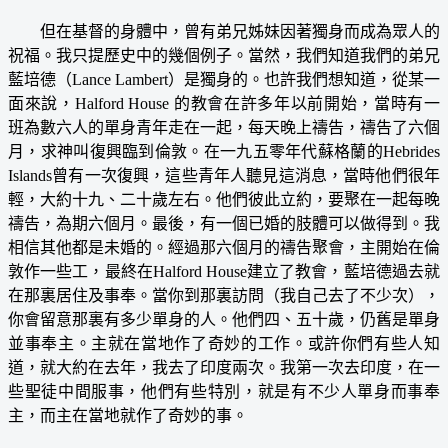
但在基督的身體中，曾有弟兄姊妹因著獨身而成為眾人的
祝福。我只提歷史中的幾個例子。當然，我們知道我們的弟兄
藍培德（Lance Lambert）是獨身的。也許我們想知道，從某一
面來說，Halford House 的教會在許多年以前開始，當時有一
班為數六人的單身青年走在一起，每天晚上禱告，禱告了六個
月，求神叫復興臨到倫敦。在一九五零年代蘇格蘭的Hebrides
Islands曾有一次復興，這些青年人聽見這消息，當時他們很年
輕，大約十九、二十歲左右。他們彼此立約，要聚在一起每晚
禱告，為期六個月。最後，有一個已婚的肢體可以做得到。我
相信其他都是未婚的。經過那六個月的禱告聚會，主開始在倫
敦作一些工，最終在Halford House建立了教會，藍培德過去就
在那裏居住及事奉。當你到那裏訪問（我自己去了不少次），
你會留意那裏有多少單身的人。他們四、五十歲，仍舊是單身
並事奉主。主就在當地作了奇妙的工作。或許你們有些人知
道，就大約在去年，我去了印度兩次。我第一次去印度，在一
些聖徒中間服事，他們有些特別，就是有不少人單身而事奉
主，而主在當地就作了奇妙的事。