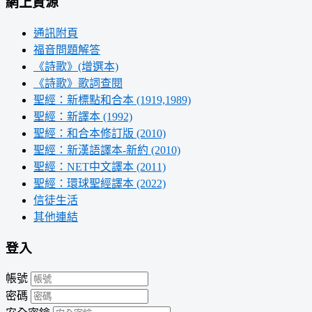
網上資源
通訊附頁
福音問題解答
《詩歌》(增選本)
《詩歌》歌詞查閱
聖經：新標點和合本 (1919,1989)
聖經：新譯本 (1992)
聖經：和合本修訂版 (2010)
聖經：新漢語譯本-新約 (2010)
聖經：NET中文譯本 (2011)
聖經：環球聖經譯本 (2022)
信徒生活
其他連結
登入
帳號
密碼