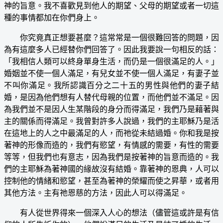
神的旨意。我不喜歡見到他人的期望、父母的期望或者一切這
種的事情都加在你們身上。
你究竟真正想要甚麼？這常常是一個很難回答的問題，因
為有這麼多人已經替你們回答了。因此我要說一句相反的話：
「我相信人類可以終身單身生活，而仍是一個很滿足的人。」
婚姻並不使一個人滿足，有兒女並不使一個人滿足，有妻子並
不叫你滿足。我所認識百分之二十五的男性與他們的妻子結
婚，是因為他們想有人替代母親的位置，而他們並不滿足。因
為我們並不是因人生某階段的身分而得滿足，我們乃是藉著與
主的關係而得滿足。我曾對許多人說過，我們的主耶穌乃是活
在這地上的人之中最滿足的人，而祂從未結過婚。你和我是按
著神的形像而造的，我們有慾望，有情感的需要，有性的需要
等等，但我們也有意志，因為我們是按著神的旨意而造的。我
們的主耶穌為著神國的緣故沒有結婚。靠著神的恩典，人可以
控制他的情緒和慾望，甚至為著神的榮耀而使之昇華，或者用
其他方法。主有祂恩慈的方法，因此人可以得滿足。
有人從世界得來一個深入人心的想法（儘管這或許是有信