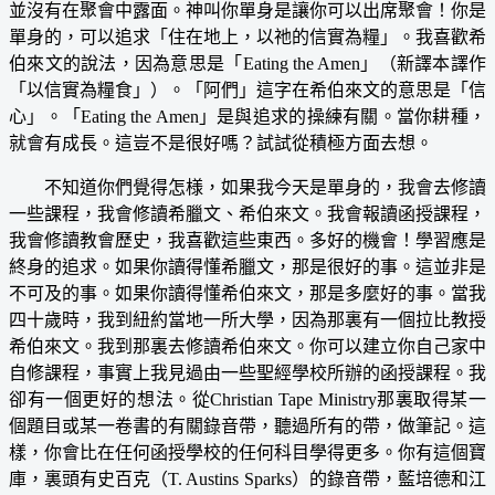
並沒有在聚會中露面。神叫你單身是讓你可以出席聚會！你是
單身的，可以追求「住在地上，以祂的信實為糧」。我喜歡希
伯來文的說法，因為意思是「Eating the Amen」（新譯本譯作
「以信實為糧食」）。「阿們」這字在希伯來文的意思是「信
心」。「Eating the Amen」是與追求的操練有關。當你耕種，
就會有成長。這豈不是很好嗎？試試從積極方面去想。
不知道你們覺得怎様，如果我今天是單身的，我會去修讀
一些課程，我會修讀希臘文、希伯來文。我會報讀函授課程，
我會修讀教會歷史，我喜歡這些東西。多好的機會！學習應是
終身的追求。如果你讀得懂希臘文，那是很好的事。這並非是
不可及的事。如果你讀得懂希伯來文，那是多麼好的事。當我
四十歲時，我到紐約當地一所大學，因為那裏有一個拉比教授
希伯來文。我到那裏去修讀希伯來文。你可以建立你自己家中
自修課程，事實上我見過由一些聖經學校所辦的函授課程。我
卻有一個更好的想法。從Christian Tape Ministry那裏取得某一
個題目或某一卷書的有關錄音帶，聽過所有的帶，做筆記。這
樣，你會比在任何函授學校的任何科目學得更多。你有這個寶
庫，裏頭有史百克（T. Austins Sparks）的錄音帶，藍培德和江