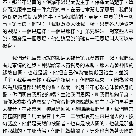
不，那並不是真的。保羅不過是太愛主了。保羅太清楚了，單
身而又服事主是一件光榮的事。在第七章第七節那裏，我們知
道保羅怎樣提及這件事，他談到結婚、單身、童貞等這一切
事。第七節，他說：「我願意眾人像我一樣，只是各人領受神
的恩賜，一個是這樣，一個是那樣。」弟兄姊妹，對某些人來
說，獨身是一個恩賜，他在這裏說的確有一種恩賜叫人可以守
獨身。
我們若把這裏所說的跟馬太福音第九章放在一起，我們就
看見事情的進步。神賜給某人有獨身的恩賜，那人為著神國的
緣故自閹。也就是說，他把自己作為禮物獻回給主，並說：
「主，我要事奉祢，我要守獨身。」但問題就來了，因為教會
以為凡獨身都是終身的誓。然而，獨身並不必然意味著終身的
誓。你們明白我所說的嗎？主給我們恩賜，叫我們能夠單身，
而你怎樣對待這恩賜？你會否把這恩賜獻回給主？我們再看馬
太福音，在那裏有一種感恩回報。祂賜給我們恩賜，我們應當
有甚麼回應？馬太福音十九章十二節那裏有生來是閹人的，換
句話說，他們是天然的被閹者。也有是被人閹的，也就是那些
作奴隸的，在那時候，他們把奴隸閹了。另外也有為著天國的