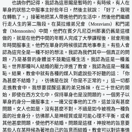
也請你們記得，我認為這恩賜是暫時的。有時候，有人在
單身的狀態之中服事主好些年日，然後主就說：「好了，我現
在轉軌了。」接著祂把某人帶進他們的生活中，然後他們繼續
行走人生的第二階段。在莫拉維弟兄會（Moravians）和門諾
會（Mennonites）中間，他們在賓夕凡尼亞州那裏仍舊是這樣
做的，就是在他們中間的年輕人完成了大學課程後，就會用幾
年時間服事主。他們在單身的時候很認真地事奉主。有些人會
認為這完全是一種不好的想法。我認為我們其中一個真正的問
題，乃是基督的身體並不鼓勵這種生活。我認為這是一種羞
恥。世界那種叫人結婚的壓力滲進了教會，我認為這是一種羞
恥。結果，教會中就有各種的媒人到處說些不好聽的話：「你
為甚麼不結婚？」，彷彿是在說「你是不正常的。」這一切都
走進教會中。我想要提醒這裏的弟兄姊妹，在二十世紀的開
始，即使在西方文化中，保持單身也是沒問題的。一個男子以
單身的身分一邊服事主，一邊又從事他的工作，這並沒有甚麼
問題。女人也如是，沒有甚麼不對。不過是如今被視為一種負
面的社會身分，彷彿那人是神經質或是可能心理不平衡，或者
其他甚麼問題，使他們不結婚。問題是這樣，神按祂的旨意要
某些人在某時候為著祂自己的旨意而結婚。教會可以對這事情