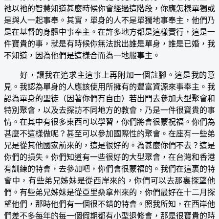
祂以祂的智慧知道甚麼時候你會經過這階段，你應怎樣單獨或
是與人一起事奉。其實，單身的人不是單獨地事奉主，他們乃
是在基督的身體中事奉主。在許多地方都是這樣實行，這是一
件寶貴的事，就是有時候你無法說出誰是單身，誰是已婚，我
不知道，因為他們是這樣合而為一地服事主。
好，讓我在追求主這事上再附加一個註腳。這是我的意
見。我認為單身的人應該使用所擁有的豐富資源來事奉主。我
認為單身的聖徒（因著你們有自由）若出門去參加大型聚會和
特別聚會，以及去探訪不同地方的教會，乃是一件很寶貴的事
情。在其中有很多東西可以學習，你們將會很蒙祝福。你們為
甚麼不這樣做呢？甚至可以參加國際性的聚會。在座有一些弟
兄是從其他國家前來的，這是很好的。為甚麼你們不去？這是
你們的損失。你們知道有一些很好的大型聚會，在台灣和香港
有訓練的特會，去參加吧，你們會很蒙福的。我們在這裏的特
會中，有些弟兄姊妹是從西岸來的，你們可以去那裏探望他
們。有些弟兄姊妹是從亞里桑拿州來的，你們最好在十二月探
望他們，那時他們有一個很不錯的特會。照我所知，在西岸他
們差不多每年的每一個假期都有小型退修會，那是很寶貴的時