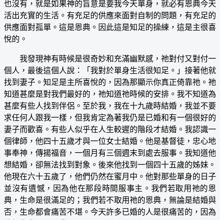
也沒有，就是如果神的旨意是要我今天單身，就必有恩典今天
活出充實的生活。有充足的供應來面對自制的問題，有充足的
供應面對孤單。這是恩典。因此這是知足的操練，這是主很喜
悅的。
我發現神有時候是很奇妙和充滿幽默感，祂對付又對付一
個人，最後這個人說：「我對於單身生活很知足。」接著他就
找到妻子。知足是主所喜悅的，因為那顯示你真正倚靠祂。祂
知道甚麼是對我們最好的，祂知道祂時候的安排。我不知道為
甚麼有些人找到伴侶。至於我，我在十九歲時結婚，我並不要
求任何人跟我一樣，但我肯定為著我仍是已婚和有一個很好的
妻子而歡喜。有些人似乎在人生較遲的階段才結婚。我認識一
個律師，他四十五歲才與一位女士結婚。他是基督徒，忠心地
事奉神，傳揚福音，一個月有三個週末到處去服事。我知道他
想結婚，卻無法找到對象。後來他找到一個四十五歲的姊妹。
他現在六十五歲了，他們仍然在蜜月中。他對那些單身的日子
並沒有遺憾，因為他在那段時間服事主。我們若取用祂的恩
典，生命是很滿足的；我們若不取用祂的恩典，無論是結婚與
否，生命都會痛苦不堪。今天許多已婚的人是很痛苦的，因為