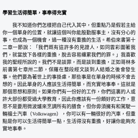
學習生活得簡單，事奉得充實
我不知道你們怎樣把自己代入其中，但重點乃是假若主給
你一個單身的位置，就讓這個叫你能殷勤服事主，沒有分心的
事，也成為一個機會，過一種沒有重擔的生活。希伯來書第十
二章一節說：「我們既有這許多的見證人，如同雲彩圍著我
們，就當放下各樣的重擔，脫去容易纏累我們的罪。」我喜歡
我的聖經所說的。我們不是談罪，而是談到重擔，正如哥林多
前書第七章卅二節，保羅在整段經文談到人結婚之後會發生
事。他們要為著世上的事掛慮，那些事是在單身的時候不會去
想的。因此單身的人應該生活得簡單，而充實地事奉。這就是
那個思想和原則。如果你們有一份好的工作，你們這裏的人或
許大部份都受過大學教育，因此你應該有一份頗好的工作，意
思不是要用微波爐來烹調所有的膳食，但你毋須擁有和駕駛一
輛福士汽車（Volkswagen），你可以有一輛很好的汽車，但重
點是你可以生活得簡單一點，生活得沒有重擔，好讓你能夠充
實地事奉。