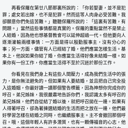
再看保羅在第廿八節那裏所說的：「你若娶妻，並不是犯
罪；處女若出嫁，也不是犯罪。然而這等人肉身必受苦難。我
卻願意你們免這苦難。」聽聽保羅所說的：「這裏有苦難，有
問題。」當然這些事情都是真實的。保羅的重點當然不是禁止
人結婚，因為他也想基督教會可以延伸超過一代。但他要向人
逐漸灌輸兩樣事情：一方面是得以殷勤服事主，沒有分心的
事；另一方面，儘管有人已經結了婚，他們應當怎樣生活。基
本上，他說如果你結了婚，你應當生活得好像未結婚一樣。如
果你有一份工作，你應當生活得不至於沉迷於那份工作。
你看見在我們身上有這些人間壓力，成為我們生活中的張
力，是你無法避免的。但如果有人要結婚，並且把自己完全投
入這婚姻，你最好讀一讀那個警告標籤，因為神想你完成你的
呼召。弟兄姊妹，我很嚴肅地告訴你們，我認識太多有呼召的
弟兄姊妹，他們自從結了婚以後，就把呼召拋在一邊。如果有
人得著呼召，卻為著揀選結婚的生活而把之放在一邊，他們最
好學習怎樣在結婚之同時，也繼續服事主。主不會撤回那個呼
召。哦，這個年輕人有許多潛質，也有一顆傳福音的心志，他