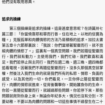
他們沒有取用恩典。
追求的操練
第三個操練是追求的操練。這是甚麼意思呢？在詩篇卅七
篇三節：「你當倚靠耶和華而行善，住在地上，以祂的信實為
糧。」克服孤單和肉體情慾的方法乃是積極的追求。加拉太書
第五章十六節那裏說：「我說：你們當順著聖靈而行，就不放
縱肉體的情慾了。」這裏有一個真空問題。我們若隨從聖靈而
行，我們就有動力，主使用我們，我們忙碌，我們歡喜和滿
足。我們若停止與主同行，我們在週二晚、週三晚、週四晚都
追看電視。因著我們不再隨從聖靈而行，沒多久那個真空就掌
權，然後注入我們生命的就是我們所有的私慾、情慾、負面的
感受，以及其他的一切。你們看見，一旦你停止隨從聖靈而
行，肉體的情慾就進來，從背後襲擊你，開始蠶食你的生命。
你若一直隨從聖靈而行，就越過那些問題。你若停下來，那些
問題就爬到你身上來。無論你年紀多大，情況也沒有分別。不
要幼稚，不要以為肉體的問題和一切這些事情不過發生在二十