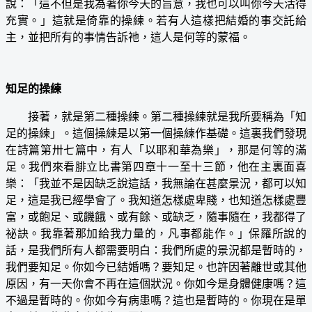
說：「這不但是我為著你今天的旨意，我也可以叫你今天活得
充實。」這就是倚靠的操練。若有人這樣把結婚的事交託給
主，並把所有的事情告訴祂，這人是何等的蒙福。
知足的操練
接著，就是第二種操練。第二種操練就是我所要稱為「知
足的操練」。這個操練是以第一個操練作基礎。這裏我們發現
在詩篇第卅七篇中，有人「以耶和華為樂」，那是何等的滿
足。我們來看腓立比書第四章十一至十三節，他在主裏面喜
樂：「我並不是因缺乏說這話，我無論在甚麼景況，都可以知
足，這是我已經學會了。我知道怎樣處卑賤，也知道怎樣處豐
富，或飽足、或饑餓、或有餘、或缺乏，隨事隨在，我都得了
祕訣。我靠著那加給我力量的，凡事都能作。」保羅所說的
話，是我們所有人都需要明白：我們所處的景況都是暫時的，
我們要知足。你如今已結婚嗎？要知足。也許因著離世或其他
原因，有一天你會不再在這個狀況。你如今是身體健康嗎？這
不過是暫時的。你如今有病患嗎？這也是暫時的。你現在是單