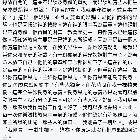
緣故自閹的，這並不是談及身體的舉動，而是談到有些人把生
命奉獻給神，並說：「祢若願意，我就要守獨身，並且事奉
祢。」這是一個恩賜，並且是雙重的恩賜：是從神而來的恩
賜，也是回報給神的禮物。這在神的眼中看為寶貴。這也絕對
是基督身體一個寶貴的財富，教會歷史中一直都有人已經這樣
做。我知道教會主要是由已婚的人所組成，因為不是每一個人
都有這個恩賜。然而，在我的思想中一點也沒有疑問，那就是
當你來讀歷史的記載，有一班獨身的弟兄姊妹對主忠心，為著
眾人放下自己，他們的事奉和忠心都被記下了。這在神的眼中
是寶貴的。在神的話語中，是這樣提倡的，但重點在這裏：如
果你有這個恩賜，主給你這個恩賜，叫你有恩典能夠守獨身，
你是否願意獻回給主？有些人獨身，卻花時間在栽一棵蘋果
樹，這完全失卻獨身的意義。獨身恩賜的意義乃是為著可以殷
勤服事主，沒有分心的事。可是，有些人說，好罷，我可以單
身，那麼讓我作兩份工作罷。好了，我可以多賺點錢。因此，
每一次你嘗試找教會中單身的肢體，他們總是有許多藉口，就
如主所說的比喻中那些人的藉口：「我剛買了一塊地。」或是
「我剛買了一對牛犢。」這樣，你肯定就沒有把恩賜獻回給
主。