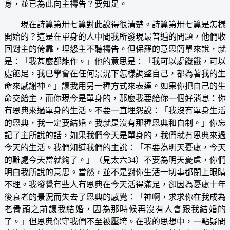
身，並已為此向主禱告？要知足。
現在詩篇第卅七篇對此說得很清楚。詩篇第卅七篇是怎樣
開始的？這是在單身的人中間我所發現最普遍的問題，他們收
回對主的倚靠，埋怨主不聽禱告。但保羅的意思簡單來說，就
是：「我甚麼都能作。」他的意思是：「我可以處饑餓，可以
處飽足，我已學會在任何景況下怎樣調整自己，都為著我的生
命來感謝神。」讓我用另一種方式來表達。如果你把自己的生
命交給主，而你現今是單身的，那麼我要給你一個好消息：你
有恩典來過單身的生活。不要一直埋怨說：「我沒有單身生活
的恩典，我一定要結婚。我就是沒有那種恩典和自制。」你忘
記了主所說的話，如果我們今天是單身的，我們就有恩典來過
今天的生活。我們知道我們的主說：「不要為明天憂慮，今天
的難處今天當就夠了。」（見太六34）不要為明天憂慮，你們
明白我所說的意思。當然，並不是對你生活一切事都閉上眼睛
不理。我發覺有些人有恩典在今天活得滿足，卻因為憂慮十年
後衰老的景況而失去了恩典的感覺：「神啊，求求你在我成為
老骨頭之前讓我結婚，因為那時候再沒有人會跟我結婚的
了。」但恩典保守我們不至被壓垮。在我的思想中，一點疑問