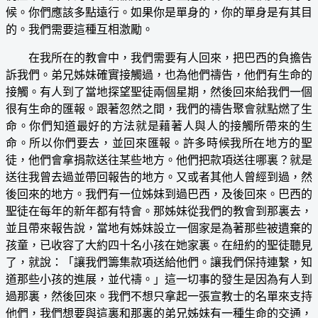
候。你們應該多點遠行。如果你是單身的，你的單身是有其目
的。我們需要這種互相激勵。
在我所在的教會中，我們需要有人回來，把巴西的負擔告
訴我們。弟兄姊妹確實接觸過，也為他們禱告，他們有生命的
接觸。有人到了當地探望聖徒兩個星期，然後回來給我們一個
很有生命的匯報。跟著忽然之間，我們的禱告聚會就點燃了生
命。你們知道最好的方法就是藉著人與人的接觸所帶來的生
命。所以你們要去，並回來匯報。許多時候我所在地方的聖
徒，他們會拿捐款送往某些地方。他們把款項送往哪裏？就是
送往我曾去過並帶回報告的地方。又或者其他人曾經到過，然
後回來的地方。我們有一位姊妹到過巴西，及後回來。巴西的
聖徒在每年的新年都有特會。那姊妹從我們的教會到那裏去，
並且帶來報告說，當地有姊妹設立一個家是為著那些被遺棄的
孩童，已收容了大約四十名小孩在她家裏。在紐約的聖徒聽見
了，就說：「讓我們籌集款項送給他們。讓我們保持連繫，知
道那些小孩的進展，並代禱。」這一切事的發生是因為有人到
過那裏，然後回來。我們不想只拿起一張宣教士的名單來支持
他們，我們想要與這裏和那裏的弟兄姊妹有一種生命的交通，