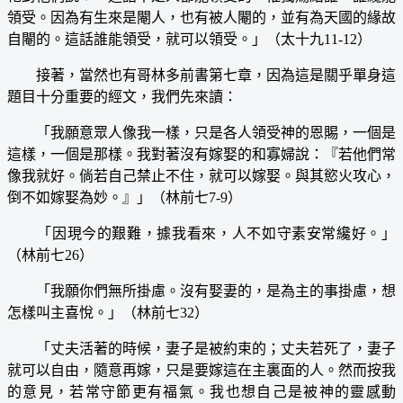
領受。因為有生來是閹人，也有被人閹的，並有為天國的緣故
自閹的。這話誰能領受，就可以領受。」（太十九11-12）
接著，當然也有哥林多前書第七章，因為這是關乎單身這
題目十分重要的經文，我們先來讀：
「我願意眾人像我一樣，只是各人領受神的恩賜，一個是
這樣，一個是那樣。我對著沒有嫁娶的和寡婦說：『若他們常
像我就好。倘若自己禁止不住，就可以嫁娶。與其慾火攻心，
倒不如嫁娶為妙。』」（林前七7-9）
「因現今的艱難，據我看來，人不如守素安常纔好。」
（林前七26）
「我願你們無所掛慮。沒有娶妻的，是為主的事掛慮，想
怎樣叫主喜悅。」（林前七32）
「丈夫活著的時候，妻子是被約束的；丈夫若死了，妻子
就可以自由，隨意再嫁，只是要嫁這在主裏面的人。然而按我
的意見，若常守節更有福氣。我也想自己是被神的靈感動