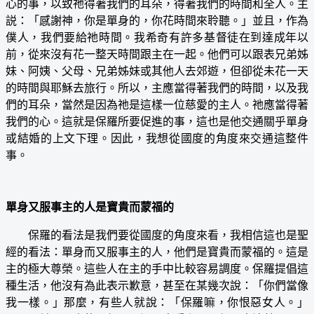
心的事，以致祂得著我們的耳朵，得著我們的時間和全人。主
説：「感謝神，你是單身的，你花時間來聆聽。」並且，作為
僕人，我們要給祂時間。我希奇有許多基督徒在到達成年以
前，從來沒有花一整天時間跟主在一起。他們可以跟表兄弟姊
妹、阿姨、父母、兄弟姊妹或其他人去郊遊，但卻從未花一天
的時間與耶穌去旅行。所以，主應當得著我們的時間，以及我
們的耳朵，當然是因為祂是這樣一位慈愛的主人。祂應當得著
我們的心。這就是保羅所要促進的事，這也是他交通關乎單身
或結婚的上文下理。因此，我想從國度的角度來交通這整件
事。
單身又服事主的人是寶貴而蒙福的
保羅的看法是我們要從國度的角度來看，我相信這也是聖
經的看法：單身而又服事主的人，他們是寶貴而蒙福的。這是
主的極大尊榮。這些人在主的手中比較容易調度。保羅提倡這
種生活，他沒有為此表示歉意，甚至在某幾次說：「你們當像
我一樣。」那麼，有些人就說：「保羅嘛，你恨惡女人。」