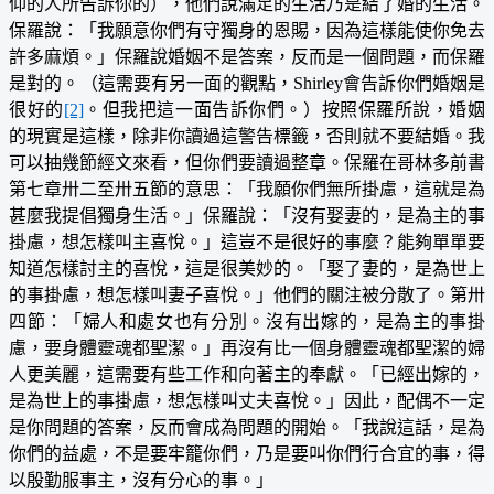
仰的人所告訴你的），他們說滿足的生活乃是結了婚的生活。
保羅說：「我願意你們有守獨身的恩賜，因為這樣能使你免去
許多麻煩。」保羅說婚姻不是答案，反而是一個問題，而保羅
是對的。（這需要有另一面的觀點，Shirley會告訴你們婚姻是
很好的
[2]
。但我把這一面告訴你們。）按照保羅所說，婚姻
的現實是這樣，除非你讀過這警告標籤，否則就不要結婚。我
可以抽幾節經文來看，但你們要讀過整章。保羅在哥林多前書
第七章卅二至卅五節的意思：「我願你們無所掛慮，這就是為
甚麼我提倡獨身生活。」保羅說：「沒有娶妻的，是為主的事
掛慮，想怎樣叫主喜悅。」這豈不是很好的事麼？能夠單單要
知道怎樣討主的喜悅，這是很美妙的。「娶了妻的，是為世上
的事掛慮，想怎樣叫妻子喜悅。」他們的關注被分散了。第卅
四節：「婦人和處女也有分別。沒有出嫁的，是為主的事掛
慮，要身體靈魂都聖潔。」再沒有比一個身體靈魂都聖潔的婦
人更美麗，這需要有些工作和向著主的奉獻。「已經出嫁的，
是為世上的事掛慮，想怎樣叫丈夫喜悅。」因此，配偶不一定
是你問題的答案，反而會成為問題的開始。「我說這話，是為
你們的益處，不是要牢籠你們，乃是要叫你們行合宜的事，得
以殷勤服事主，沒有分心的事。」