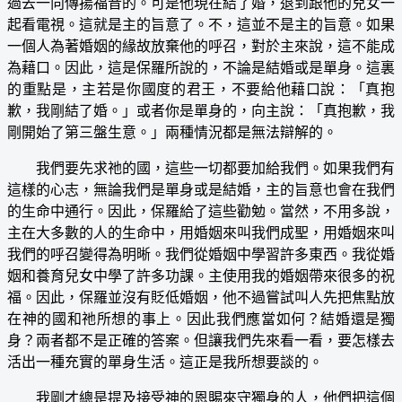
過去一向傳揚福音的。可是他現在結了婚，退到跟他的兒女一
起看電視。這就是主的旨意了。不，這並不是主的旨意。如果
一個人為著婚姻的緣故放棄他的呼召，對於主來說，這不能成
為藉口。因此，這是保羅所說的，不論是結婚或是單身。這裏
的重點是，主若是你國度的君王，不要給他藉口說：「真抱
歉，我剛結了婚。」或者你是單身的，向主說：「真抱歉，我
剛開始了第三盤生意。」兩種情況都是無法辯解的。
我們要先求祂的國，這些一切都要加給我們。如果我們有
這樣的心志，無論我們是單身或是結婚，主的旨意也會在我們
的生命中通行。因此，保羅給了這些勸勉。當然，不用多說，
主在大多數的人的生命中，用婚姻來叫我們成聖，用婚姻來叫
我們的呼召變得為明晰。我們從婚姻中學習許多東西。我從婚
姻和養育兒女中學了許多功課。主使用我的婚姻帶來很多的祝
福。因此，保羅並沒有貶低婚姻，他不過嘗試叫人先把焦點放
在神的國和祂所想的事上。因此我們應當如何？結婚還是獨
身？兩者都不是正確的答案。但讓我們先來看一看，要怎樣去
活出一種充實的單身生活。這正是我所想要談的。
我剛才總是提及接受神的恩賜來守獨身的人，他們把這個