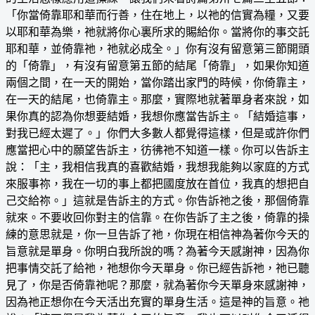
「你當倚靠耶和華而行善，住在地上，以祂的信實為糧，又要
以耶和華為樂，祂就將你心裏所求的賜給你。當將你的事交託
耶和華，並倚靠祂，祂就必成全。」你有沒有留意第三節開頭
的「倚靠」，有沒有留意第五節的結尾「倚靠」，如果你知道
兩個之間，在一天的開始，當你踏出家門的時候，你倚靠主，
在一天的結尾，也倚靠主。那麼，實際地就著單身者來說，如
果你真的認為你想要結婚，我想你應當告訴主。「結婚這事，
對我已經太遲了。」你們大多數人都覺得這樣，但是或許你們
應當把心中的願望告訴主，彷彿祂不知道一樣。你可以告訴主
說：「主，我相信我真的喜歡結婚，我想我能夠以家庭的方式
來服事祢，我在一切的事上都把國度放在首位，我真的想把自
己交給祢。」這就是告訴主的方式。你告訴祂之後，那個倚靠
就來。不要收回你對主的信靠。在你告訴了主之後，倚靠的操
練的意思就是，你一旦告訴了祂，你現在相信神為著你今天的
旨意就是單身。你明白我所說的嗎？為著今天感謝神，因為你
把事情交託了給祂，祂想你今天單身。你已經告訴祂，祂已聽
見了，你是否倚靠祂呢？那麼，就為著你今天單身來感謝神，
因為祂正想你在今天活出充實的單身生活。這是神的旨意。祂