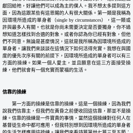
獻回給祂，好讓他們可以成為主的僕人。我不想太多提到這方
面，因為這跟某些有這恩賜的人有很大關係。第一類是我稱為
因環境所造成的單身者（single by circumstances），這一類或
許與最多人有關。也就是你尚未需要決定是否要獨身，你不過
想知道怎樣找到合適的對象。或者你認為你已經有對象，但他
們不同意。無論是甚麼情況，這就是我所稱為因環境所造成的
單身者。讓我們來談談在這情況下如何活得充實。我想在與國
度的優先次序有關的前提下，因環境所造成的單身者可以有三
方面的操練。如果一個人愛主，並且願意在這三方面接受操
練，他們就會有一個充實而蒙福的生活。
信靠的操練
第一方面的操練是信靠的操練。這是一個操練，因為我們
說我們信靠主，但我們在黃昏之前便收回這信靠，那並不是操
練。信靠的操練是一件寶貴的事情，當然這個操練對任何人在
基督徒生命中都可應用，但我特別想到因環境所造成的單身者
的生活怎樣應用這操練。讓我們來看詩篇第卅七篇三至五節：