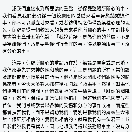
讓我們直接來到所要講的重點。從保羅整體所關心的事，
我們看見我們必須從一個較廣闊的基礎來看單身與結婚這件
事，你不可以孤立地來看，或者彷彿視之僅僅為某種心理的現
象。保羅是從一個較宏大的背景來看他所關心的事，在哥林多
前書第七章卅五節他說：「我說這話，是為你們的益處，不是
要牢籠你們，乃是要叫你們行合宜的事，得以殷勤服事主，沒
有分心的事。」
這裏，保羅所關心的重點乃在於，無論是單身或是已婚，
我們都要先尋求神的國和祂的義。這正是問題的所在。當他談
及結婚或是保持單身的時候，他乃是從天國和我們跟國度的關
係來看。今天大多數人都在後花園栽了蘋果樹，然後，如果他
們還有剩下的時間，他們就到神的家中禱告說：「願你的國降
臨。」然而，保羅是非常清晰地指出，假若我們不把國度放在
首位，我們最終就會以各種的妥協和分心的事作收場，而這些
都會損害我們，而不是幫助我們，特別是就我們的屬靈生命來
說。保羅所相信的，我們也相信的，就是我們有一位君王，並
且我們說我們是僕人，因此他想我們得以殷勤服事主，沒有分