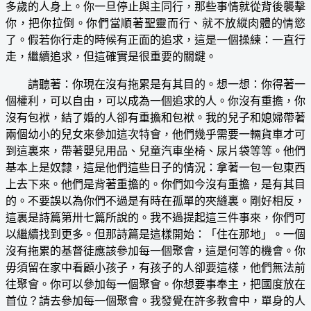
多歲的人身上。你一旦停止與主同行，那些事情就從背後襲擊
你，把你拉倒。你們當順著聖靈而行、就不放縱肉體的情慾
了。假若你行走的時候有正面的追求，這是一個操練：一直行
走，繼續追求，但這確實是很重要的關鍵。
請聽著：你現在沒有拖累是有其目的。想一想：你得著一
個權利，可以自由，可以成為一個追求的人。你沒有重擔，你
沒有包袱，結了婚的人卻有重擔和包袱。我的兒子和媳婦帶著
兩個幼小的兒女來參加這次特會，他們幾乎需要一輛貨車才可
到這裏來，帶著嬰兒用品、兒童汽車坐椅、尿片袋等等。他們
基本上是奴隸，這是他們這些日子的情況：拿著一包一包東西
上去下來。他們是背著重擔的。你們如今沒有重擔，是有其目
的。不要誤以為你們不過是有時在孤單的夾縫裏。剛好相反，
這裏是詩篇第卅七篇所說的。我不過提起這三件事來，你們可
以繼續找到更多。但那詩篇是這樣開始：「住在那地」。一個
沒有拖累的基督徒應該參加每一個聚會，這是何等的機會。你
毋須留在家中看顧小孩子，有孩子的人卻要這樣，他們無法前
往聚會。你可以參加每一個聚會。你想要事奉主，把國度放在
首位？請去參加每一個聚會。我發覺在許多教會中，單身的人