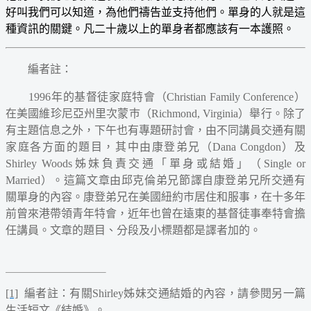
好叫我們可以知道，為他們禱告並支持他們。單身的人就是這
種資訊的關鍵。凡二十歲以上的單身者都應該有一本護照。
編者註：
1996年的基督徒家庭特會（Christian Family Conference）
在美國維珍尼亞州里次蒙巿（Richmond, Virginia）舉行。除了
有主題信息之外，下午也有專題研討會，由不同講員交通有關
家庭各方面的題目，其中由康登弟兄（Dana Congdon）及
Shirley Woods姊妹負責交通「單身或結婚」（Single or
Married）。這篇文章由邱克倫弟兄節譯自康登弟兄所交通有
關單身的內容。康登弟兄在美國紐約巿居住和服事，在十多年
前曾來港帶領青年特會，近年也曾在遠東的基督徒事奉特會擔
任講員。文章的題目、分段及小標題都是譯者加的。
[1]
編者註：有關Shirley姊妹交通結婚的內容，請參閱另一篇
生活短文《結婚》。