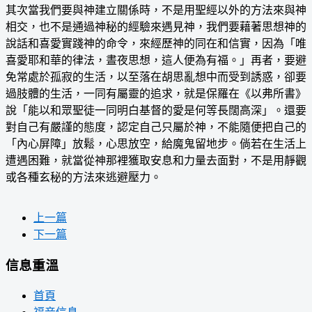
其次當我們要與神建立關係時，不是用聖經以外的方法來與神
相交，也不是通過神秘的經驗來遇見神，我們要藉著思想神的
說話和喜愛實踐神的命令，來經歷神的同在和信實，因為「唯
喜愛耶和華的律法，晝夜思想，這人便為有福。」再者，要避
免常處於孤寂的生活，以至落在胡思亂想中而受到誘惑，卻要
過肢體的生活，一同有屬靈的追求，就是保羅在《以弗所書》
說「能以和眾聖徒一同明白基督的愛是何等長闊高深」。還要
對自己有嚴謹的態度，認定自己只屬於神，不能隨便把自己的
「內心屏障」放鬆，心思放空，給魔鬼留地步。倘若在生活上
遭遇困難，就當從神那裡獲取安息和力量去面對，不是用靜觀
或各種玄秘的方法來逃避壓力。
上一篇
下一篇
信息重溫
首頁