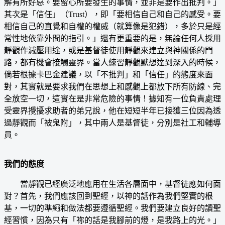
解有所好惡。要留心所要發生的事情，並非是要作出批判。」
其次是「信任」（Trust），即「要相信自己和自己的感受。要
相信自己的直覺和自權的權威（就算像是犯錯），多於只是經
常性地依靠外間的指引。」還有更重要的是，無論任何人採用
靜觀作減壓用途，或是基督徒使用靜觀來建立與神關係的門
路，都有機會接觸靈界。當人練習靜觀默想達到深入的時候，
倘若根據卡巴金建議，以「不批判」和「信任」的態度來面
對，其實就是要求我們在思想上和感觀上都放下所有防線、完
全放空一切，這實在是非常危險的事情！據知有一位負責處理
受靈界攪擾求助者的弟兄說，他在短短半年已接獲三位因為透
過靜觀而「被鬼附」，其中兩人是基督徒，分別是社工和輔導
員。
我們的態度
當靜觀已經廣泛地應用在生活各層面中，基督徒應如何面
對？首先，我們應該回到聖經，以神的話作為我們堅實的根
基，一切的準繩和做法都要遵循聖經。我們要建立良好的讀聖
經習慣，因為只有「祢的話是我腳前的燈，是我路上的光。」