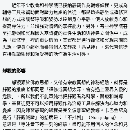
近年不少教會和神學院已接納靜觀作為輔導課程，更成為
輔導工具來幫助面對壓力焦慮的信徒，都是透過靜坐或禪修冥
想的方式來調整呼吸和姿勢以達到身心平靜，使人放鬆身心和
提高專注力，並增強對情緒的掌控能力。另外，有些神學院甚
至把靜觀和冥想嵌入基督徒的靈性生活和與神建立關係中，成
為「靈修學」裡的重要環節，其實都是進行禪修和冥想來調節
思想，使身心鬆弛而獲得個人安靜來「遇見神」，來代替信徒
直接勤讀聖經和領受神的話作為生活引導。
靜觀的影響
靜觀源於佛教思想，又帶有宗教冥想的神秘經驗，就算是
靜觀的推廣者都同意「禪修或冥想太深，會有遇上靈界入侵的
危險」，所以我們不能單純地把靜觀看為科學、醫療和輔導
學，基督徒更不可以採用靜觀作為治療工具來解決內心壓力和
憂慮，因為練習靜觀的過程是完全偏離聖經教導。卡巴金認為
進行「靜觀減壓」的態度是：「不批判」（Non-judging），
意思是「專注當下每一刻的經驗，盡可能不用個人的信念和見