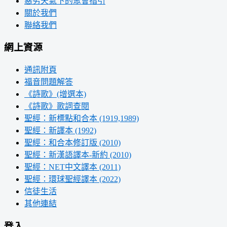
惡劣天氣下的聚會指引
關於我們
聯絡我們
網上資源
通訊附頁
福音問題解答
《詩歌》(增選本)
《詩歌》歌詞查閱
聖經：新標點和合本 (1919,1989)
聖經：新譯本 (1992)
聖經：和合本修訂版 (2010)
聖經：新漢語譯本-新約 (2010)
聖經：NET中文譯本 (2011)
聖經：環球聖經譯本 (2022)
信徒生活
其他連結
登入