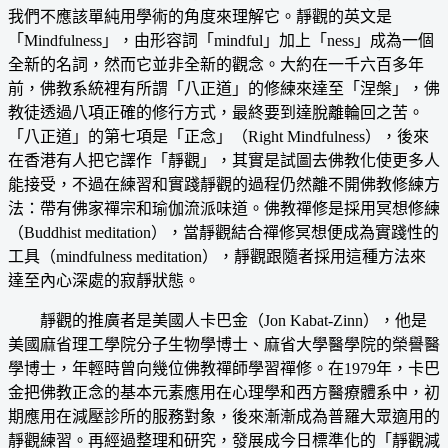
我們不應該單純用學術的角度來理解它。靜觀的英文是
「Mindfulness」，由形容詞「mindful」加上「ness」成為一個
全新的名詞，然而它並非全新的觀念。大約在一千六百多年
前，佛教系統裡有所謂「八正道」的修練來達至「涅槃」，佛
教徒透過八項正確的修行方式，最終要到達脫離輪回之苦。
「八正道」的第七項是「正念」（Right Mindfulness），後來
在香港有人把它譯作「靜觀」，其實是試圖去佛教化使更多人
能接受，不過在練習和實踐靜觀的過程仍然離不開佛教修練方
法：帶有佛家禪宗和瑜伽流派味道。佛教禪修是採用冥想修練
（Buddhist meditation），當靜觀結合禪修冥想便成為實踐性的
工具（mindfulness meditation），靜觀跟隨者採用這種方法來
達至內心深處的寂靜狀態。
靜觀的推廣者是美國人卡巴金（Jon Kabat-Zinn），他是
美國麻省理工學院分子生物學博士、麻省大學醫學院的榮譽醫
學博士，年輕時曾向幾位佛教禪師學習禪修。在1979年，卡巴
金把佛教正念的基本元素應用在心理學和西方醫療體系中，初
期應用在減壓診所的服務對象，後來漸漸成為普羅大眾適用的
靜觀練習。再經過整理和研究，發展成今日標準化的「靜觀減