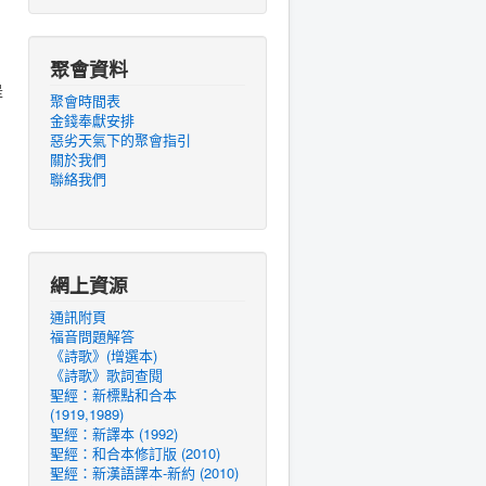
。
聚會資料
是
聚會時間表
金錢奉獻安排
惡劣天氣下的聚會指引
關於我們
聯絡我們
網上資源
通訊附頁
福音問題解答
《詩歌》(增選本)
《詩歌》歌詞查閱
聖經：新標點和合本
(1919,1989)
聖經：新譯本 (1992)
聖經：和合本修訂版 (2010)
聖經：新漢語譯本-新約 (2010)