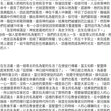
的名；藉着人把祂的名在全地和全宇宙，恢復回至聖。但很可惜，人沒有尊神的
的命令。違背了祂的命令，也就是輕視祂，沒有以祂為聖。感謝神，祂的旨意從
的恩典臨到人，因此我們就看見，神在千萬人中揀選、呼召了亞伯拉罕，賜福與
在萬國中作神的見證，顯出尊神的名為聖的生活。但可惜，我們都知道，神揀選
為神，隨從外邦敬拜偶像，違背神的誡命。結果他們被擄到巴比倫去了。然而神
他們在被擄70年後，有一小部分餘民回到耶路撒冷重建聖殿，當然這作為乃為着
說：「及至時候滿足，神就差遣祂的兒子，為女子所生，且生在律法以下。」
始有一個人是尊神的名為聖的了。我們的主在地上一生，就是尊父的名為聖。
神。祂並且為着愛神，拒絕了萬國的榮耀；甘心捨己，死在十字架上，來完成救
在地上建造了。如今我們這些在祂裏面的人，因着祂而成為神的兒女，我們也因
聖的人。
生活裏，過一個尊主的名為聖的生活？在使徒行傳裏，當五旬節，聖靈降
站起來對眾人說「這耶穌，神已經叫祂復活了」、「神已經立祂為主，為基督
主，是神所膏立的。感謝主，當日領受使徒的話的，就遵守使徒的教訓。換句話說
名為聖。這是在基督生命裏的改變。接下去，我們也看見，他們各人的東西都送
是一心一意的，沒有一人說他的東西有一樣是自己的，都是大家公用。」（徒四
活也要願意表明不為自己，只願意尊主為主，尊主的名為聖。結果我們就看見，
心，所以就叫亞拿尼亞、撒非拉夫婦行出了欺哄的事，想要破壞這聖靈在人的心
人真認識主，真尊主的名為聖時，這樣的事就不只在教會初期發生。在中國教會
兄姊妹，他們同樣行當日使徒時代所行的，就是在倪柝聲弟兄的時候，弟兄姊妹
交在教會手裏。故然在教會歷史裏，當聖靈作工的時候，人的心確轉向主，甘心
但尊主的名為聖，以主為主在我們的生活，仍是我們所必須注意的事，不然我們