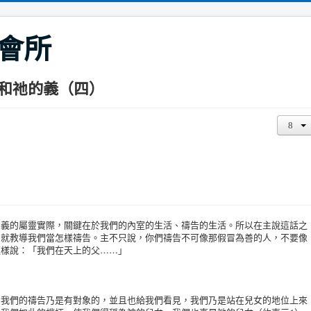
會所
和祂的義（四）
的屬靈實際，關鍵在於我們的內室的生活、禱告的生活。所以在主說這話之
着就教導我們當怎樣禱告。主不只說，你們禱告不可像那假冒為善的人，不要像
這樣說：「我們在天上的父……」
們的禱告乃是有對象的，並且也給我們看見，我們乃是站在兒女的地位上來