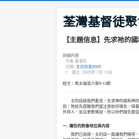
荃灣基督徒聚
【主題信息】先求祂的國
詳細內容
作者
黃漢先
分類:
主日信息2025
建立: 2025年 7月 13日
經文：馬太福音六章9-13節
主的話給我們看見，先求神的國和神的義
前，祂就先提醒我們當注意如何禱告，接
外邦人，並且更教導說，所以你們禱告要
一. 禱告的對像地位與內容
我們已說過，主的話一面讓我們曉得，我