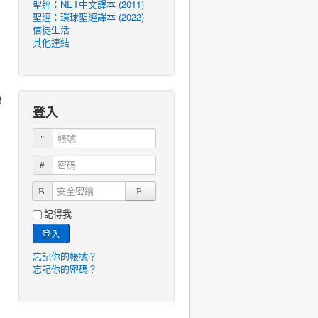
聖經：NET中文譯本 (2011)
聖經：環球聖經譯本 (2022)
信徒生活
其他連結
祂
登入
帳號
密碼
安全密鑰
，
記得我
登入
忘記你的帳號？
忘記你的密碼？