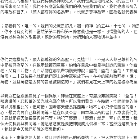
我們如此的權柄，使我們得稱為神的兒女，我們也真是祂的兒女（約壹三1）
，時常來到父面前。我們不只應當知道我們的神乃是我們的父，我們也應該禱告
神的事放在首先。「願人都尊祢的名為聖」，也就是尊神為聖，因為名就代表神
。
是獨特的，唯一的。我們的父就是超凡，獨一的神（約五44、十七3），祂
外，你不可有別的神。當然第第二條和第三條意義也是一樣。可惜墮落的人，在
也沒有以神為神的敬畏祂，絕對的尊崇祂，常把別的人事物與神並排。
們要這樣禱告，願人都尊祢的名為聖。可見這世上，不是人人都已尊神的名
宙中是被尊為聖的。在啟示錄第四章裏，約翰在異象中看見神創造的榮耀。他看
長老，又有四活物，而四活物在那裏帶領讚美神說：聖哉！聖哉！聖哉！主神是
的時候，二十四位長老就把他們頭上的金冠冕放下來，在神的腳前敬拜祂，說：
了萬物，並且萬物是因祢的旨意被創造的。」我們看見在天上神的名是被尊為至
賽亞在聖殿裏看見了一個異象，神坐在寶座上，有撒拉弗讚美說：「聖哉！
在那裏讚美，耶和華的榮光就充滿全地。所以我們看見，在時間、空間開始的時
是可以與祂相比的。但可惜，因着那天使長路西弗，牠不甘心只作個服役的靈，
的心，想要高昇自己與神同等。這在以賽亞書十四章和以西結書廿八章裏我們能
罪？罪就是這天使長要與神同等。牠犯了褻瀆；「褻瀆」就是「聖」的反面。我
一個天使長要與神同等。牠這意念就是要把神變成凡俗和平常；當然這是神所不
逐，牠就是今天我們所說的魔鬼撒但。
面上，來復造這大地，並且照着祂自己的形像造了人，把人放在這地上。神