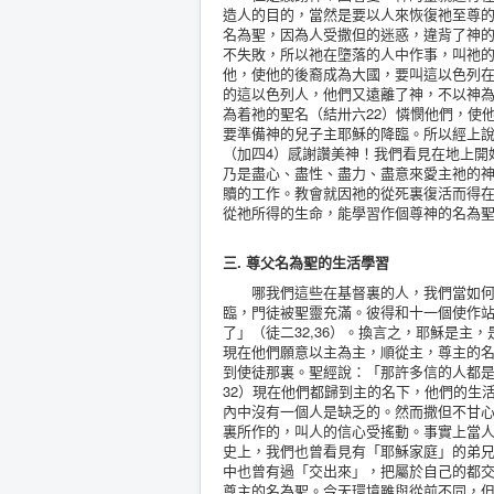
造人的目的，當然是要以人來恢復祂至尊
名為聖，因為人受撒但的迷惑，違背了神
不失敗，所以祂在墮落的人中作事，叫祂
他，使他的後裔成為大國，要叫這以色列
的這以色列人，他們又遠離了神，不以神
為着祂的聖名（結卅六22）憐憫他們，使
要準備神的兒子主耶穌的降臨。所以經上
（加四4）感謝讚美神！我們看見在地上開
乃是盡心、盡性、盡力、盡意來愛主祂的
贖的工作。教會就因祂的從死裏復活而得
從祂所得的生命，能學習作個尊神的名為
三. 尊父名為聖的生活學習
哪我們這些在基督裏的人，我們當如何在
臨，門徒被聖靈充滿。彼得和十一個使作
了」（徒二32,36）。換言之，耶穌是
現在他們願意以主為主，順從主，尊主的
到使徒那裏。聖經說：「那許多信的人都
32）現在他們都歸到主的名下，他們的生
內中沒有一個人是缺乏的。然而撒但不甘
裏所作的，叫人的信心受搖動。事實上當
史上，我們也曾看見有「耶穌家庭」的弟
中也曾有過「交出來」，把屬於自己的都
尊主的名為聖。今天環境雖與從前不同，