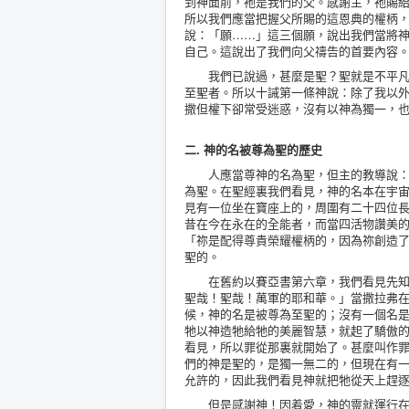
到神面前，祂是我們的父。感謝主，祂賜給
所以我們應當把握父所賜的這恩典的權柄
說：「願……」這三個願，說出我們當將
自己。這說出了我們向父禱告的首要內容
我們已說過，甚麼是聖？聖就是不平凡；
至聖者。所以十誡第一條神說：除了我以
撒但權下卻常受迷惑，沒有以神為獨一，
二. 神的名被尊為聖的歷史
人應當尊神的名為聖，但主的教導說：你
為聖。在聖經裏我們看見，神的名本在宇
見有一位坐在寶座上的，周圍有二十四位
昔在今在永在的全能者，而當四活物讚美
「祢是配得尊貴榮耀權柄的，因為祢創造
聖的。
在舊約以賽亞書第六章，我們看見先知以
聖哉！聖哉！萬軍的耶和華。」當撒拉弗
候，神的名是被尊為至聖的；沒有一個名
牠以神造牠給牠的美麗智慧，就起了驕傲
看見，所以罪從那裏就開始了。甚麼叫作
們的神是聖的，是獨一無二的，但現在有
允許的，因此我們看見神就把牠從天上趕
但是感謝神！因着愛，神的靈就運行在水