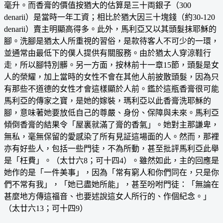
毫升。而香膏的價值按猶大的估算是三十両銀子（300
denarii）是當時一年工資；相比於猶大因三十塊錢（約30-120
denarii）賣主明顯高得多。此外，馬利亞又以其頭髮抹耶穌的
腳。洗腳是猶太人所重視的習俗，是款待客人不可少的一環，
並通常由最低下的僕人提供有關服務。由於猶太人穿涼鞋行
走，所以腳特別髒。另一方面，按林前十一章15節，頭髮是女
人的榮耀，加上當時的女性不會在其他人前披散頭髮，因為只
有那些不道德的女性才會這樣顯於人前。鑑於這瓶香膏很可能
馬利亞的傳家之寶，是她的嫁裝，瑪利亞以此香膏洗耶穌的
腳，意味著她要放低自己的尊嚴、身份、保障與未來。馬利亞
傾倒香膏的結果令「屋裏就滿了膏的香氣」。她對主那謙卑，
無私，毫無保留的愛感染了所有見証這場面的人。然而，那裡
亦有好些人，包括一些門徒，不為所動，甚至批評馬利亞此舉
是「枉費」。（太廿六8；可十四4）。雖然如此，主的回應是
她作的是「一件美事」，因為「常有窮人和你們同在，只是你
們不常有我」，「她已盡她所能」，甚至吩咐門徒：「無論在
甚麼地方傳這福音、也要述說這女人所行的、作個紀念。」
（太廿六13；可十四9）