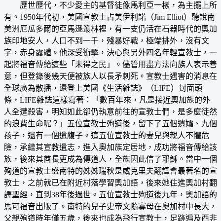
歷世歷代，不少愛主的基督徒像馬利亞一樣，為主擺上所
有。1950年代初，美國宣教士占美伊利諾（Jim Elliot）聽說南
美洲厄瓜多爾的亞馬遜叢林裡，有一支仍活在石器時代的奧加
族印地安人，人口不到一千，殘暴好戰，極端排外，沒有文
字，赤身露體。他深受衝擊，決心與另外四名年輕宣教士，一
起將福音傳給這些「未得之民」。儘管用盡方法向族人表示善
意，但登錄後幾天便被族人以長矛刺死。宣教士遇害的消息在
全球廣為散播，還登上美國《生活雜誌》（LIFE）封面頭
條，LIFE雜誌這樣寫著：「數百年來，凡是接近奧加族的外
人全遭殺害，明知如此卻仍執意前往的宣教士們，是多麼徒然
的浪費生命呢？」五位宣教士殉道後，留下了五個遺孀、九個
孩子，還有一個遺腹子。這五位宣教士的妻兒與親人不懼危
險，承繼其宣教遺志，進入奧加族定居地，成功將福音傳給該
族，後來其酋長更成為傳道人，全族因此信了耶穌。當中一個
殉道的宣教士盛南特的姊姊瑞秋是威克里夫翻譯會最著名的宣
教士，之前就已在附近村落學習奧加語，後來她住進奧加村翻
譯聖經，直到38年後過世。五位宣教士殉道後九年，奧加語的
馬可福音出版了。南特的兒子史帝文隨寡母在奧加村中長大，
父親殉道時年僅五歲，後來也成為飛行宣教士，足跡遍及西非