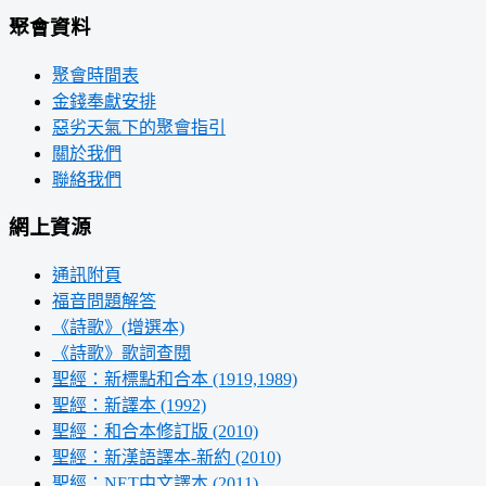
聚會資料
聚會時間表
金錢奉獻安排
惡劣天氣下的聚會指引
關於我們
聯絡我們
網上資源
通訊附頁
福音問題解答
《詩歌》(增選本)
《詩歌》歌詞查閱
聖經：新標點和合本 (1919,1989)
聖經：新譯本 (1992)
聖經：和合本修訂版 (2010)
聖經：新漢語譯本-新約 (2010)
聖經：NET中文譯本 (2011)