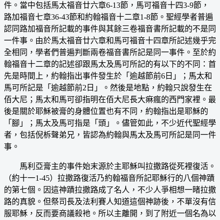
件。當中包括馬太福音廿六章6-13節，馬可福音十四3-9節，
路加福音七章36-43節和約翰福音十二章1-8節。聖經學者普遍
認同路加福音所記載的事件與其餘三卷福音書所記載的不是同
一件事。由於馬太福音廿六章和馬可福音十四章所記述幾乎完
全相同，學者們普遍判斷兩卷福音書所記是同一事件。至於約
翰福音十二章的記述卻跟馬太及馬可所記的有以下的不同：首
先是時間上，約翰指出事件發生於「逾越節前6日」；馬太和
馬可所記是「逾越節前2日」。然後是地點，約翰只說發生在
佰大尼；馬太和馬可卻指明在佰大尼長大痳瘋的西門家裡。最
後是關於耶穌被膏的身體位置也有不同，約翰指出是耶穌的
「腳」；馬太及馬可指是「頭」。儘管如此，不少近代聖經學
者，包括倪柝聲弟兄，皆認為約翰與馬太及馬可所記是同一件
事。
馬利亞膏主的事件始末源於主耶穌叫拉撒路從死裡復活。
（約十一1-45）拉撒路復活乃約翰福音所記耶穌行的八個神蹟
的第七個。因這神蹟拉撒路成了名人，不少人爭相想一睹拉撒
路的真貌。但祭司長及法利賽人知道這個神跡後，不單沒有信
服耶穌，反而要商議殺衪。所以主離開，到了附近一個名為以