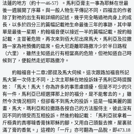
法蓮的地方（約十一46-57）。馬利亞膏主一事為耶穌在世最
後一週展開了序幕。與一般人物生平傳記不同，四福言的作者
除了對祂的出生有較詳細的記述，幾乎完全略過祂肉身上的成
長，以多於四分三的篇幅記載祂生命最後三年的事跡，其中單
單是最後一星期，約翰福音便以接近一半的篇幅記載。按約翰
記載，主冒著危險，再次來到佰大尼出席馬大，馬利亞及拉撒
路一家為祂預備的筵席。伯大尼距離耶路撒冷少於半日路程
（六里），雖然主知道此行有相當高的危險，但祂知道自己時
候到了，便毅然走近耶路撒冷。
約翰福音十二章2節提及馬大伺候。這次跟路加福音所記
馬大第一次侍主不同，上次主耶穌在她投訴妹子馬利亞時提醒
她：「馬大！馬大！你為許多的事思慮煩擾，但是不可少的只
有一件，馬利亞已經選擇那上好的福分，是不能奪去的。」雖
然今次情況相同，但卻看不到馬大的投訴。這是一幅美麗的圖
畫，馬大，瑪利亞和拉撒路各按自己的方法服侍主，彼此沒有
因不同的領受而互相投訴。然後約翰記載：「馬利亞就拿着一
斤極貴的真哪噠香膏抹耶穌的腳，又用自己頭髮去擦，屋裏就
滿了膏的香氣。」這裡的「一斤」亦可翻為一品脫，即473.18