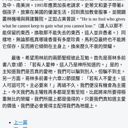
及中、南美洲。1995年應奧加長老請求，史蒂文和妻子帶著4
個孩子，放棄在美國的優渥生活，回到奧加教會服事，並開闢
叢林機場與興建醫院。正如占美曾說，”He is no fool who gives
what he cannot keep to gain what you cannot lose.”（誰人以那不
能保留的東西，換取那不能失去的東西，這人並非愚者。）同
樣地，無論那瓶真哪達香膏有多麼珍貴，馬利亞最終也不能將
它保存，反而將它傾倒在主身上，換來歷久不衰的榮耀。
最後，希望用林前的兩節聖經彼此互勉。首先是哥林多前
書八章3節：「若有人愛神，這人乃是神所知道的。」是的，
主知道我們是否真的愛祂，我們可以騙到別人，但騙不到主。
另一方面，哥林多前書十六章22節提醒：「若有人不愛主，這
人可詛可咒。主必要來！」再過不久，我們便沒有機會為主擺
上，今天我們為主犧牲再多都是至暫至短，比起將來所要得極
重無比的榮耀，我們所擺上都是值得的。只要我們真知道主愛
的價值，我們便必會覺得主配得我們為祂擺上。
上一篇