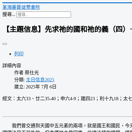
荃灣基督徒聚會所
搜尋...
【主題信息】先求祂的國和祂的義（四）
列印
詳細內容
作者
蔡仕光
分類:
主日信息2025
建立: 2025年 7月 6日
經文：太六33、廿二35-40；申六4-9；箴四23；利十九18；太七
我們曾交通到天國中五元素的兩項，就是國王和國民，今天