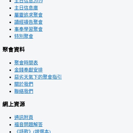
主日信息2019
主日信息庫
屬靈追求聚會
讀經禱告聚會
事奉學習聚會
特別聚會
聚會資料
聚會時間表
金錢奉獻安排
惡劣天氣下的聚會指引
關於我們
聯絡我們
網上資源
通訊附頁
福音問題解答
《詩歌》(增選本)