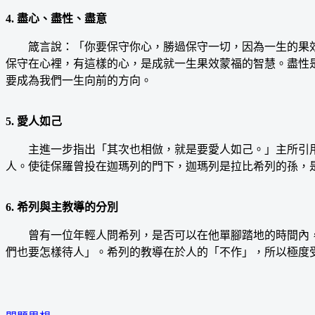
4. 盡心、盡性、盡意
箴言說：「你要保守你心，勝過保守一切，因為一生的果效是由心發出。」所羅門在基遍向
保守在心裡，有這樣的心，是成就一生果效蒙福的智慧。盡性
要成為我們一生向前的方向。
5. 愛人如己
主進一步指出「其次也相倣，就是要愛人如己。」主所引用
人。使徒保羅曾投在迦瑪列的門下，迦瑪列是拉比希列的孫，
6. 希列與主教導的分別
曾有一位年輕人問希列，是否可以在他單腳踏地的時間內，
們也要怎樣待人」。希列的教導在於人的「不作」，所以極度