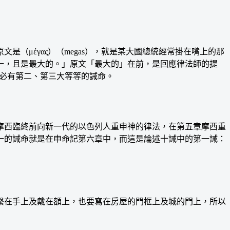
μέγας）（megas），就是某大國總統經常掛在嘴上的那
一，且是最大的。」原文「最大的」在前，是回應律法師的提
麼就必有第二、第三大等等的誡命。
西臨終前向新一代的以色列人重申神的律法，在第五章摩西重
一的誡命就是在申命記第六章中，而這是論述十誡中的第一誡：
在手上及戴在額上，也要寫在房屋的門框上及城的門上，所以