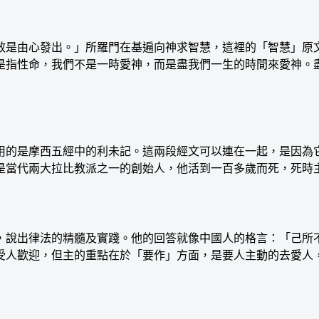
神求智慧，這裡的「智慧」原文是「聽命的心」（לֵב שֹׁמֵעַ）（lev sh
是指性命，我們不是一時愛神，而是盡我們一生的時間來愛神。
的是摩西五經中的利未記。這兩段經文可以連在一起，是因為它
是當代兩大拉比教派之一的創始人，他活到一百多歲而死，死時
說出律法的精髓及實踐。他的回答就像中國人的格言：「己所不
受人歡迎，但主的重點在於「要作」方面，是要人主動的去愛人