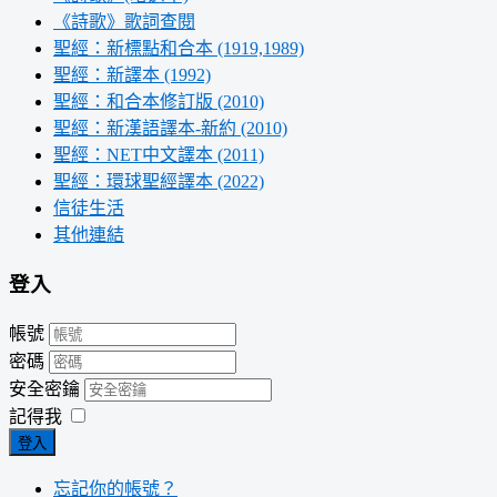
《詩歌》歌詞查閱
聖經：新標點和合本 (1919,1989)
聖經：新譯本 (1992)
聖經：和合本修訂版 (2010)
聖經：新漢語譯本-新約 (2010)
聖經：NET中文譯本 (2011)
聖經：環球聖經譯本 (2022)
信徒生活
其他連結
登入
帳號
密碼
安全密鑰
記得我
登入
忘記你的帳號？