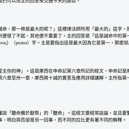
我們可以用主的回答來交通今天的題目。
那一條是最大的呢？」這裡律法師所用「最大的」這字，原文是（
到便很了不起，其他便不重要了。主的回答是「這是誡命中的第
ος）（protos）字。主是要指出這是最大因為它是第一，那
主你的神」。這是摩西在申命記第六章所記的經文，申命記是摩
第六章至卅一章，摩西將十誡的實意及應用詳細講解。主所指第
說「聽命勝於獻祭」的「聽命」。這經文要經常談論，並且要繫
事，明白與否卻是另一回事，而不同的拉比更有著不同的解釋。