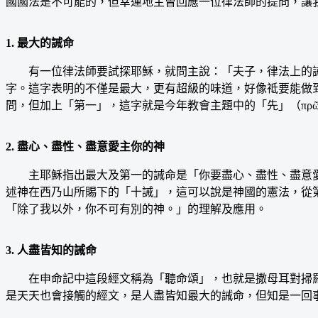
國國法是不可能的，但幸運地主曾回應一位律法師的提問，讓
1. 最大的誡命
有一位律法師要試探耶穌，就問主說：「夫子，律法上的誡命，
字。這字表明的不僅是最大，更有超級的味道，好像祗要能做
問，但加上「第一」，這字就是今年教會主題中的「先」（πρῶτ
2. 盡心、盡性、盡意愛主你的神
主耶穌指出最大及第一的誡命是「你要盡心、盡性、盡意愛
述神在西乃山所賜下的「十誡」，這可以說是神國的憲法，從
「除了我以外，你不可有別的神。」的理解及應用。
3. 人盡皆知的誡命
在申命記中這段經文稱為「聽命頌」，也就是撒母耳對掃羅
是天天也會接觸的經文，是人盡皆知最大的誡命，但知是一回