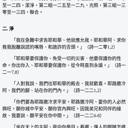
至一二四，潔淨，第二組一二五至一二九，光照，第三組一三
零至一三四，聯合。
二. 淨
「我在急難中求告耶和華、他就應允我。耶和華阿、求你
救我脫離說謊的嘴唇、和詭詐的舌頭。」（詩一二零1,2）
「耶和華要保護你、免受一切的災害．他要保護你的性
命。你出你入、耶和華要保護你、從今時直到永遠。」（詩一
二一7,8）
「人對我說、我們往耶和華的殿去、我就歡喜。耶路撒冷
阿、我們的腳、站在你的門內。」（詩一二二1,2）
「你們要為耶路撒冷求平安。耶路撒冷阿、愛你的人必然
興旺。願你城中平安、願你宮內興旺。因我弟兄和同伴的緣
故、我要說、願平安在你中間。」（詩一二二6-8）
「坐在天上的主阿、我向你舉目。看哪、僕人的眼睛怎樣