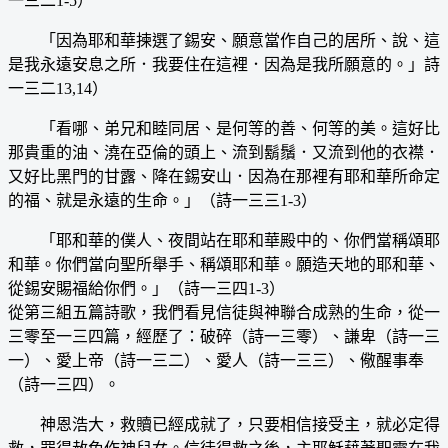
一三二1-5）
「因為耶和華揀選了錫安、願意當作自己的居所、說、這
是我永遠安息之所．我要住在這裡．因為是我所願意的。」詩
一三二13,14）
「看哪、弟兄和睦同居、是何等的善、何等的美。這好比
那貴重的油、澆在亞倫的頭上、流到鬍鬚．又流到他的衣襟．
又好比黑門的甘露、降在錫安山．因為在那裡有耶和華所命定
的福、就是永遠的生命。」（詩一三三1-3）
「耶和華的僕人、夜間站在耶和華殿中的、你們當稱頌耶
和華。你們當向聖所舉手、稱頌耶和華。願造天地的耶和華、
從錫安賜福給你們。」（詩一三四1-3）
從第三組五篇詩歌，我們看見信徒與神聯合成熟的生命，從一
三零至一三四篇，經歷了：破碎（詩一三零）、謙卑（詩一三
一）、愛上帝（詩一三二）、愛人（詩一三三）、儆醒事奉
（詩一三四）。
神恩浩大，救贖已經成就了，只要相信接受主，就必定得