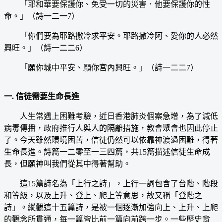
「耶和華要保護你、免受一切的災害．他要保護你的性
命。」（詩一二一7）
「你們要為耶路撒冷求平安。耶路撒冷阿、愛你的人必然
興旺。」（詩一二二6）
「願你城中平安、願你宮內興旺。」（詩一二二7）
一. 信徒需要生命長進
人生常遇上困難考驗，近日香港肺炎個案急增，為了減低
病毒傳播，政府推行人與人的隔離措施，教會聚會也因此停止
了。今天雖然環境困苦，信徒仍然可以依靠神渡過困難，得著
生命長進。詩篇一二零至一三四篇，共15篇描述信徒生命成
長，但願神叫我們從其中得著幫助。
這15篇詩名為「上行之詩」，上行一詞包含了台階、階段
和等級，以及上升、登上、爬上等意思，故又稱「登階之
詩」。縱觀這十五篇詩，是被一個逐漸加強向上、上升、上爬
的觀念所貫通，每一篇皆比前一篇向前跨一步。一些歷史背