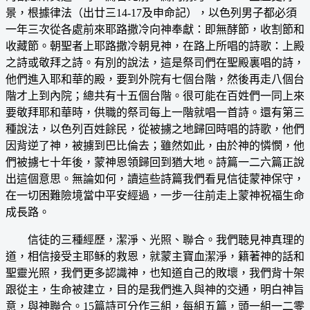
景，根據律法（出廿三14-17及申命記），以色列男子都必須
一年三次從各處前來耶路撒冷向神奉獻：即無酵節，收割節和
收藏節。朝聖者上耶路撒冷朝見神，在路上所唱的詩歌：上殿
之詩或敬拜之詩。有別的說法，這是祭司們在聖殿裏唱的詩，
他們進入耶和華的殿，要到外院有七個台階，然後再走八個台
階才上到內院；總共有十五個台階。很可能在百姓們一同上來
要敬拜耶和華時，供職的祭司每上一階就唱一首詩。還有第三
種說法，以色列百姓餘民，從被擄之地歸回時唱的詩歌，他們
因背逆了神，被擄到巴比倫去；雖然如此，由於神的憐憫，他
們被擄七十年後，蒙神恩領歸回到猶大地。詩篇一二六篇正說
出這個意思。無論如何，讀這些詩篇我們看見信徒蒙神保守，
在一切困難險境當中平安經過，一步一往前走上蒙神祝福生命
成長路。
信徒的三種經歷，潔淨、光照、聯合。我們聴見神真理的
道，相信接受主耶稣的救恩，就蒙主寶血潔淨，籍著神的話和
聖靈光照，我們更多認識神，也知道自己的敗壞，我們背十架
跟從主，生命被建立，目的是我們進入與神的交通，明白神旨
意，與神聯合。15篇詩可分作三組，每組五篇，頭一組一二零