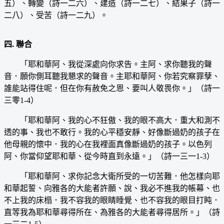
五）、轉變（詩一二六）、建造（詩一二七）、結果子（詩一
二八）、受苦（詩一二九）。
四. 聯合
「耶和華阿、我從深處向你求告。主阿、求你聽我的聲
音．願你側耳聽我懇求的聲音。主耶和華阿、你若究察罪孽、
誰能站得住呢．但在你有赦免之恩、要叫人敬畏你。」（詩一
三零1-4）
「耶和華阿、我的心不狂傲、我的眼不高大．重大和測不
透的事、我也不敢行。我的心平穩安靜、好像斷過奶的孩子在
他母親的懷中．我的心在我裡面真像斷過奶的孩子。以色列
阿、你當仰望耶和華、從今時直到永遠。」（詩一三一1-3）
「耶和華阿、求你記念大衛所受的一切苦難．他怎樣向耶
和華起誓、向雅各的大能者許願、說、我必不進我的帳幕、也
不上我的床榻．我不容我的眼睛睡覺、也不容我的眼目打盹．
直等我為耶和華尋得所在、為雅各的大能者尋得居所。」（詩