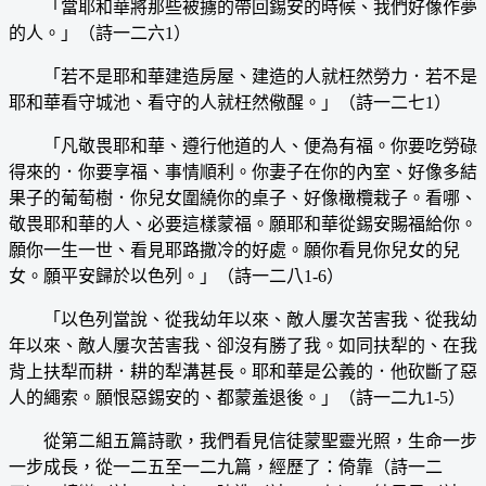
「當耶和華將那些被擄的帶回錫安的時候、我們好像作夢
的人。」（詩一二六1）
「若不是耶和華建造房屋、建造的人就枉然勞力．若不是
耶和華看守城池、看守的人就枉然儆醒。」（詩一二七1）
「凡敬畏耶和華、遵行他道的人、便為有福。你要吃勞碌
得來的．你要享福、事情順利。你妻子在你的內室、好像多結
果子的葡萄樹．你兒女圍繞你的桌子、好像橄欖栽子。看哪、
敬畏耶和華的人、必要這樣蒙福。願耶和華從錫安賜福給你。
願你一生一世、看見耶路撒冷的好處。願你看見你兒女的兒
女。願平安歸於以色列。」（詩一二八1-6）
「以色列當說、從我幼年以來、敵人屢次苦害我、從我幼
年以來、敵人屢次苦害我、卻沒有勝了我。如同扶犁的、在我
背上扶犁而耕．耕的犁溝甚長。耶和華是公義的．他砍斷了惡
人的繩索。願恨惡錫安的、都蒙羞退後。」（詩一二九1-5）
從第二組五篇詩歌，我們看見信徒蒙聖靈光照，生命一步
一步成長，從一二五至一二九篇，經歷了：倚靠（詩一二