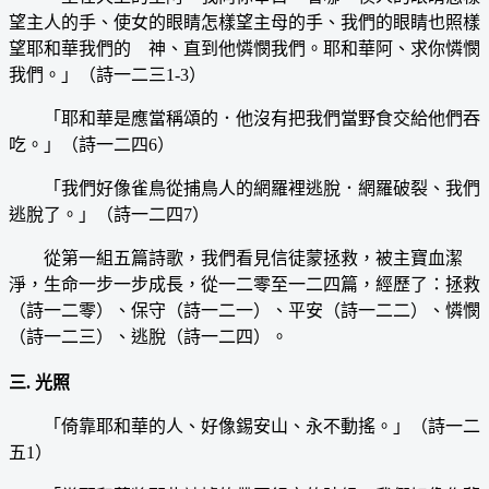
望主人的手、使女的眼睛怎樣望主母的手、我們的眼睛也照樣
望耶和華我們的 神、直到他憐憫我們。耶和華阿、求你憐憫
我們。」（詩一二三1-3）
「耶和華是應當稱頌的．他沒有把我們當野食交給他們吞
吃。」（詩一二四6）
「我們好像雀鳥從捕鳥人的網羅裡逃脫．網羅破裂、我們
逃脫了。」（詩一二四7）
從第一組五篇詩歌，我們看見信徒蒙拯救，被主寶血潔
淨，生命一步一步成長，從一二零至一二四篇，經歷了：拯救
（詩一二零）、保守（詩一二一）、平安（詩一二二）、憐憫
（詩一二三）、逃脫（詩一二四）。
三. 光照
「倚靠耶和華的人、好像錫安山、永不動搖。」（詩一二
五1）