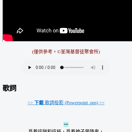
(僅供參考。©荃灣基督徒聚會所)
歌詞
>>
下載
歌詞投影 (Powerpoint .pps) <<
一
爲着這餅和這杯，爲着神子曾降卑，