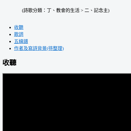
(詩歌分類：丁、教會的生活 > 二、記念主)
收聽
歌詞
五線譜
作者及寫詩背景(待整理)
收聽