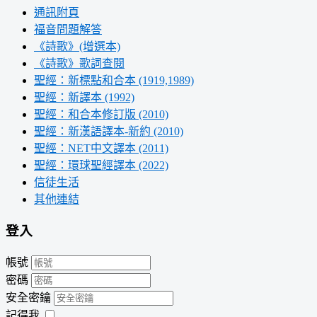
通訊附頁
福音問題解答
《詩歌》(增選本)
《詩歌》歌詞查閱
聖經：新標點和合本 (1919,1989)
聖經：新譯本 (1992)
聖經：和合本修訂版 (2010)
聖經：新漢語譯本-新約 (2010)
聖經：NET中文譯本 (2011)
聖經：環球聖經譯本 (2022)
信徒生活
其他連結
登入
帳號
密碼
安全密鑰
記得我