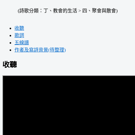
(詩歌分類：丁、教會的生活 > 四、聚會與散會)
收聽
歌詞
五線譜
作者及寫詩背景(待整理)
收聽