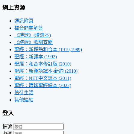
網上資源
通訊附頁
福音問題解答
《詩歌》(增選本)
《詩歌》歌詞查閱
聖經：新標點和合本 (1919,1989)
聖經：新譯本 (1992)
聖經：和合本修訂版 (2010)
聖經：新漢語譯本-新約 (2010)
聖經：NET中文譯本 (2011)
聖經：環球聖經譯本 (2022)
信徒生活
其他連結
登入
帳號
密碼