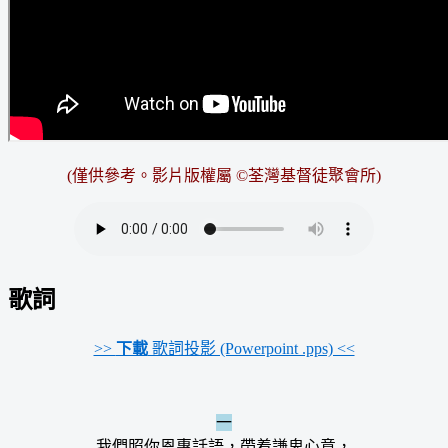
(僅供參考。影片版權屬 ©荃灣基督徒聚會所)
歌詞
>>
下載
歌詞投影 (Powerpoint .pps) <<
一
我們照你恩惠話語，帶着謙卑心意，