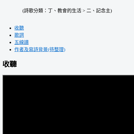
(詩歌分類：丁、教會的生活 > 二、記念主)
收聽
歌詞
五線譜
作者及寫詩背景(待整理)
收聽