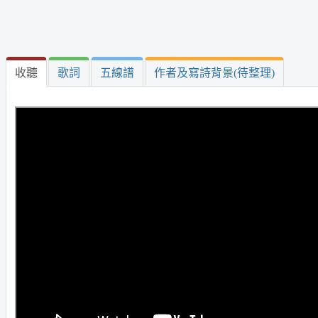
收聽
歌詞
五線譜
作者及寫詩背景(待整理)