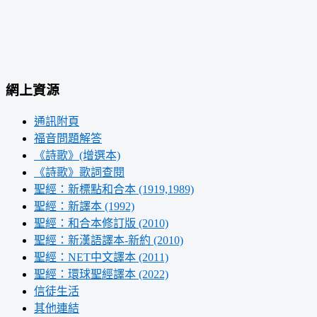
網上資源
通訊附頁
福音問題解答
《詩歌》(增選本)
《詩歌》歌詞查閱
聖經：新標點和合本 (1919,1989)
聖經：新譯本 (1992)
聖經：和合本修訂版 (2010)
聖經：新漢語譯本-新約 (2010)
聖經：NET中文譯本 (2011)
聖經：環球聖經譯本 (2022)
信徒生活
其他連結