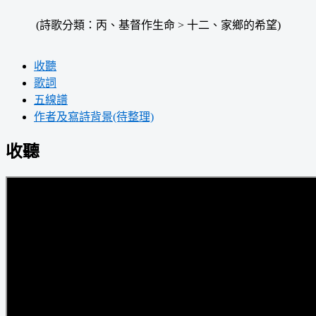
(詩歌分類：丙、基督作生命 > 十二、家鄉的希望)
收聽
歌詞
五線譜
作者及寫詩背景(待整理)
收聽