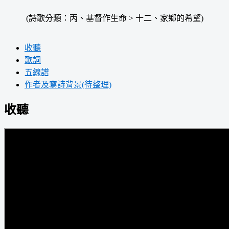
(詩歌分類：丙、基督作生命 > 十二、家鄉的希望)
收聽
歌詞
五線譜
作者及寫詩背景(待整理)
收聽