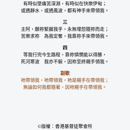
有時似墜痛苦深淵，有時似在快樂伊甸；
或遇靜水，或遇風波，都有神手來帶領我。
三
主阿，願祢緊握我手，永無埋怨隨祢而走；
苦樂求祢 為我定奪，我靠祢手來帶領我。
四
等我行完今生路程，靠祢憐憫能以得勝，
死河寒波 我亦不躲，因祢至終親手領我。
副歌
祂帶領我，祂帶領我，祂是親手在帶領我；
無論如何我都隨著，因祂親手在帶領我。
©版權：香港基督徒聚會所