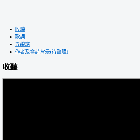
收聽
歌詞
五線譜
作者及寫詩背景(待整理)
收聽