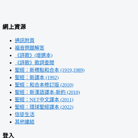
網上資源
通訊附頁
福音問題解答
《詩歌》(增選本)
《詩歌》歌詞查閱
聖經：新標點和合本 (1919,1989)
聖經：新譯本 (1992)
聖經：和合本修訂版 (2010)
聖經：新漢語譯本-新約 (2010)
聖經：NET中文譯本 (2011)
聖經：環球聖經譯本 (2022)
信徒生活
其他連結
登入