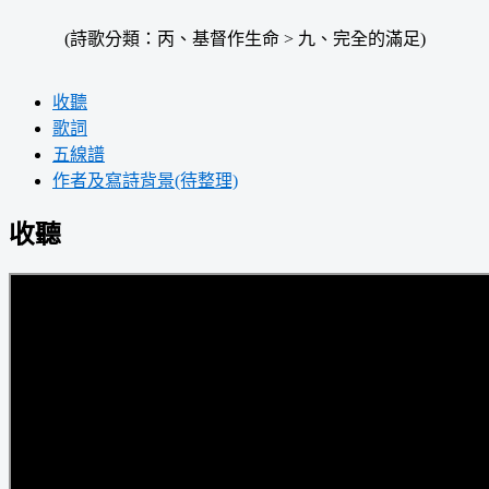
(詩歌分類：丙、基督作生命 > 九、完全的滿足)
收聽
歌詞
五線譜
作者及寫詩背景(待整理)
收聽