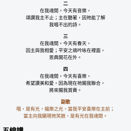
二
在我魂間，今天有音樂，
頌讚我主不止；主在聽著，因祂能了解
我唱不出的詩。
三
在我魂間，今天有春天，
因主與我相愛；平安之鴿吟咏在裡面，
恩典開花在外。
四
在我魂間，今天有喜樂，
希望讚美和愛，因為現在祂賜我聯合，
將來賜我賞賫。
副歌
哦，是有光，福樂之光，當我平安喜樂在主前；
當主向我顯現祂笑臉，是有光在我魂間。
五線譜