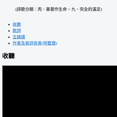
(詩歌分類：丙、基督作生命 > 九、完全的滿足)
收聽
歌詞
五線譜
作者及寫詩背景(待整理)
收聽