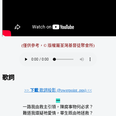
(僅供參考，© 版權屬荃灣基督徒聚會所)
歌詞
>>
下載
歌詞投影 (Powerpoint .pps) <<
一
一路我由救主引領，陳腐事物何必求？
難道我還疑祂愛情，畢生既由祂拯救？