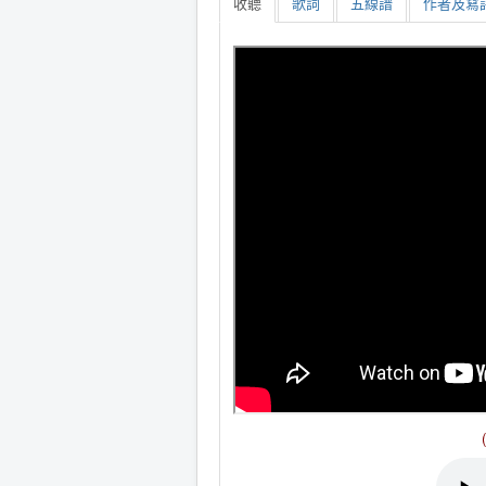
收聽
歌詞
五線譜
作者及寫詩