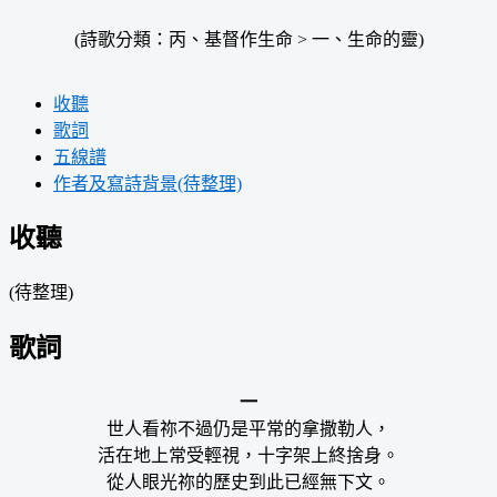
(詩歌分類：丙、基督作生命 > 一、生命的靈)
收聽
歌詞
五線譜
作者及寫詩背景(待整理)
收聽
(待整理)
歌詞
一
世人看祢不過仍是平常的拿撒勒人，
活在地上常受輕視，十字架上終捨身。
從人眼光祢的歷史到此已經無下文。