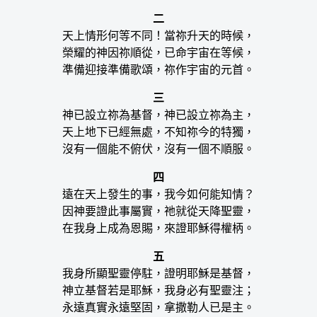
二
天上情形何等不同！當祢升天的時候，
榮耀的神因祢順從，已命宇宙在等候，
準備迎接準備歌頌，祢作宇宙的元首。
三
神已設立祢為基督，神已設立祢為主，
天上地下已經無處，不知祢今的特獨，
沒有一個能不俯伏，沒有一個不順服。
四
遠在天上發生的事，我今如何能知情？
因神要證此事屬實，祂就從天降聖靈，
在我身上成為恩賜，來證耶穌得權柄。
五
我身所顯聖靈停駐，證明耶穌是基督，
神立基督若是耶穌，我身必有聖靈注；
永遠真實永遠堅固，拿撒勒人已是主。