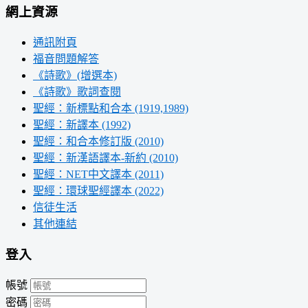
網上資源
通訊附頁
福音問題解答
《詩歌》(增選本)
《詩歌》歌詞查閱
聖經：新標點和合本 (1919,1989)
聖經：新譯本 (1992)
聖經：和合本修訂版 (2010)
聖經：新漢語譯本-新約 (2010)
聖經：NET中文譯本 (2011)
聖經：環球聖經譯本 (2022)
信徒生活
其他連結
登入
帳號
密碼