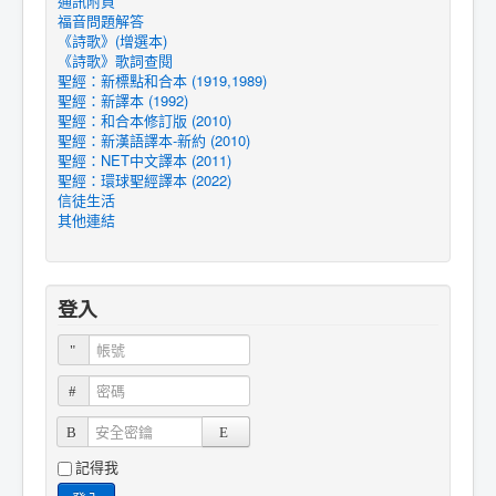
通訊附頁
福音問題解答
《詩歌》(增選本)
《詩歌》歌詞查閱
聖經：新標點和合本 (1919,1989)
聖經：新譯本 (1992)
聖經：和合本修訂版 (2010)
聖經：新漢語譯本-新約 (2010)
聖經：NET中文譯本 (2011)
聖經：環球聖經譯本 (2022)
信徒生活
其他連結
登入
帳號
密碼
安全密鑰
記得我