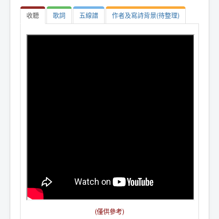
收聽
歌詞
五線譜
作者及寫詩背景(待整理)
(僅供參考)