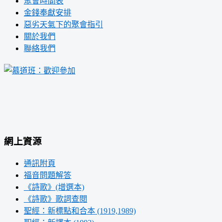
聚會時間表
金錢奉獻安排
惡劣天氣下的聚會指引
關於我們
聯絡我們
網上資源
通訊附頁
福音問題解答
《詩歌》(增選本)
《詩歌》歌詞查閱
聖經：新標點和合本 (1919,1989)