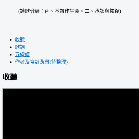
(詩歌分類：丙、基督作生命 > 二、承認與恢復)
收聽
歌詞
五線譜
作者及寫詩背景(待整理)
收聽