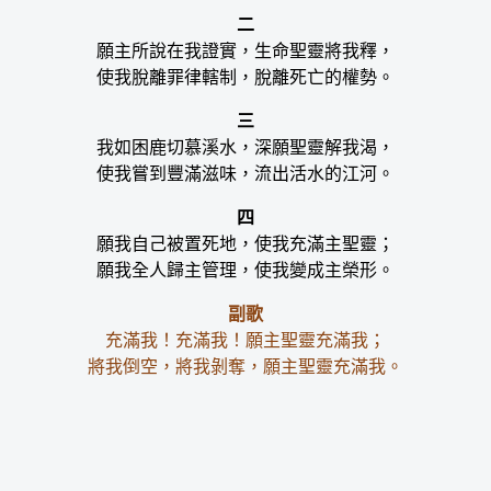
二
願主所說在我證實，生命聖靈將我釋，
使我脫離罪律轄制，脫離死亡的權勢。
三
我如困鹿切慕溪水，深願聖靈解我渴，
使我嘗到豐滿滋味，流出活水的江河。
四
願我自己被置死地，使我充滿主聖靈；
願我全人歸主管理，使我變成主榮形。
副歌
充滿我！充滿我！願主聖靈充滿我；
將我倒空，將我剝奪，願主聖靈充滿我。