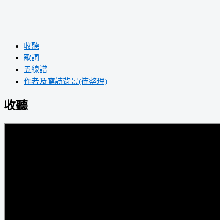
收聽
歌詞
五線譜
作者及寫詩背景(待整理)
收聽