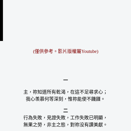
(僅供參考。影片版權屬Youtube)
一
主，祢知道所有乾渴，在這不足尋求心；
我心羡慕何等深刻，惟祢能使不饑饉。
二
行為失敗，見證失敗，工作失敗已明顯，
無果之勞，非主之態，對祢没有讚美獻。