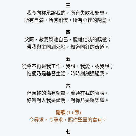
三
我今向祢承認我的，所有失敗和邪惡，
所有自滿，所有剛愎，所有心裡的隠慝。
四
父阿，救我脫離自己，脫離化裝的驕傲；
帶我與主同到死地，知道同釘的奇道。
五
從今不再是我工作，我想，我愛，或我說；
惟獨乃是基督生活，時時刻刻通過我。
六
但願祢的滿有聖靈，流通在我的衷表，
好叫對人我是證明，對祢乃是歸榮耀。
副歌
(1-6節)
今尋求，今尋求，賜你聖靈的富有。
七