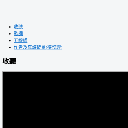
收聽
歌詞
五線譜
作者及寫詩背景(待整理)
收聽