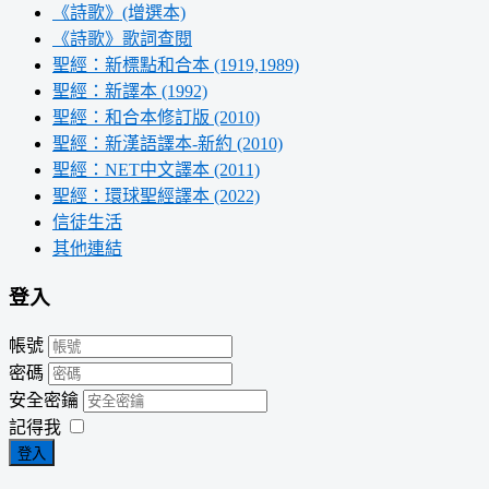
《詩歌》(增選本)
《詩歌》歌詞查閱
聖經：新標點和合本 (1919,1989)
聖經：新譯本 (1992)
聖經：和合本修訂版 (2010)
聖經：新漢語譯本-新約 (2010)
聖經：NET中文譯本 (2011)
聖經：環球聖經譯本 (2022)
信徒生活
其他連結
登入
帳號
密碼
安全密鑰
記得我
登入