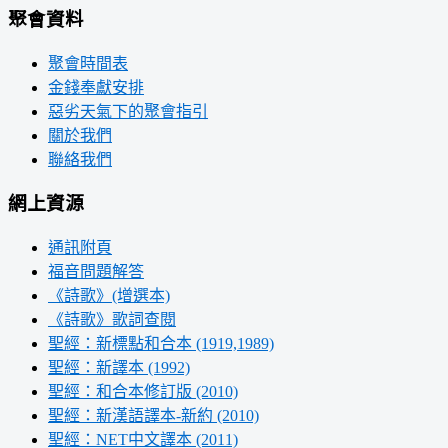
聚會資料
聚會時間表
金錢奉獻安排
惡劣天氣下的聚會指引
關於我們
聯絡我們
網上資源
通訊附頁
福音問題解答
《詩歌》(增選本)
《詩歌》歌詞查閱
聖經：新標點和合本 (1919,1989)
聖經：新譯本 (1992)
聖經：和合本修訂版 (2010)
聖經：新漢語譯本-新約 (2010)
聖經：NET中文譯本 (2011)