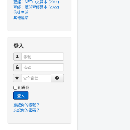
聖經：NET中文譯本 (2011)
聖經：環球聖經譯本 (2022)
信徒生活
其他連結
登入
帳號
密碼
安全密鑰
記得我
登入
忘記你的帳號？
忘記你的密碼？