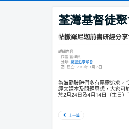
荃灣基督徒聚
帖撒羅尼迦前書研經分享
詳細內容
作者
管理員
分類:
屬靈追求聚會
建立: 2019年 1月 5日
為鼓勵肢體們多有屬靈追求，
經文譯本及問題思想，大家可
於2月24日及4月14日（主
上一篇