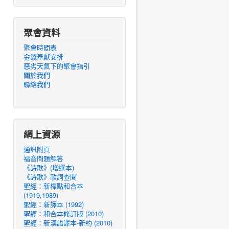
聚會資料
聚會時間表
金錢奉獻安排
惡劣天氣下的聚會指引
關於我們
聯絡我們
網上資源
通訊附頁
福音問題解答
《詩歌》(增選本)
《詩歌》歌詞查閱
聖經：新標點和合本
(1919,1989)
聖經：新譯本 (1992)
聖經：和合本修訂版 (2010)
聖經：新漢語譯本-新約 (2010)