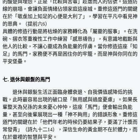
的酸楚與埋怨，正是「比較與苦毒」趁虛而入的信號。這道防
線的崩塌，會讓負面情緒佔領家庭這座城。重修這道門的關鍵
在於「敬虔加上知足的心便是大利了」，學習在平凡中看見神
的恩典。（提前六6）
具體的修造行動是將枯燥的家務轉化為「屬靈的服事」。在洗
碗、摺衣等重複性工作中練習「感恩禱告」，有意識地截斷與
他人的比較，不讓心靈成為負能量的俘虜。當你修造這座「知
足」的馬門，家務便不再是困住你的牢籠，而是神與你同在的
平安堡壘。
七. 退休與銀髮的馬門
退休與銀髮生活正面臨身體衰退、自我價值感降低的挑
戰，此時最容易出現的破口是「無用感與過度憂慮」。如果長
輩整天為兒孫的未來憂心忡忡，這座「馬門」便會輸出負能
量，甚至向後輩展現出一種「神不夠用」的錯誤形象。重修這
道門的關鍵在於「他們年老的時候仍要結果子，要滿了汁漿而
常發青」（詩九十二14），深信生命的黃金期不在於體力，而
在於靈裡的智慧與平安。