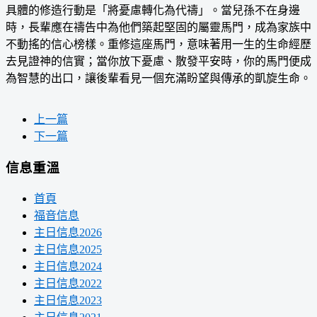
具體的修造行動是「將憂慮轉化為代禱」。當兒孫不在身邊
時，長輩應在禱告中為他們築起堅固的屬靈馬門，成為家族中
不動搖的信心榜樣。重修這座馬門，意味著用一生的生命經歷
去見證神的信實；當你放下憂慮、散發平安時，你的馬門便成
為智慧的出口，讓後輩看見一個充滿盼望與傳承的凱旋生命。
上一篇
下一篇
信息重溫
首頁
福音信息
主日信息2026
主日信息2025
主日信息2024
主日信息2022
主日信息2023