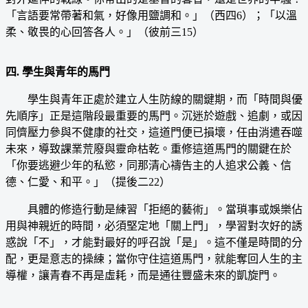
「言語要常帶著和氣，好像用鹽調和。」（西四6）；「以溫
柔、敬畏的心回答各人。」（彼前三15）
四. 學生與青年的馬門
學生與青年正處於建立人生防線的關鍵期，而「時間與優
先順序」正是這階段最重要的馬門。沉迷於遊戲、追劇，或因
同儕壓力參與不健康的社交，這道門便已損壞，任由消遣吞噬
未來，導致課業荒廢與靈命枯乾。重修這道馬門的關鍵在於
「你要逃避少年的私慾，同那清心禱告主的人追求公義、信
德、仁愛、和平。」（提後二22）
具體的修造行動是練習「拒絕的藝術」。當瑣事或娛樂佔
用與神親近的時間，必須堅定地「關上門」，學習對次好的誘
惑說「不」，才能對最好的呼召說「是」。這不僅是時間的分
配，更是意志的操練；當你守住這道馬門，就能奪回人生的主
導權，讓青春不再是虛耗，而是通往豐盛未來的凱旋門。