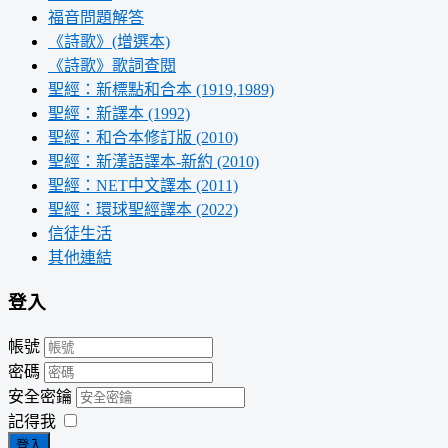
福音問題解答
《詩歌》(增選本)
《詩歌》歌詞查閱
聖經：新標點和合本 (1919,1989)
聖經：新譯本 (1992)
聖經：和合本修訂版 (2010)
聖經：新漢語譯本-新約 (2010)
聖經：NET中文譯本 (2011)
聖經：環球聖經譯本 (2022)
信徒生活
其他連結
登入
帳號
密碼
安全密鑰
記得我
登入