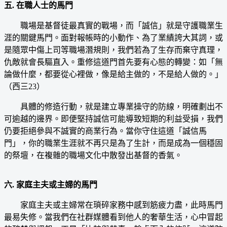
五. 在職人士的馬門
職場是基督徒最真實的戰場，而「誠信」就是守護職業生
涯的關鍵馬門。面對報帳時的小動作、為了業績誇大其詞，或
是隨眾中傷上司等職場潛規則，我們若為了生存而棄守真理，
仇敵就會長驅直入。重修這道門首先要有心態的轉變：如「無
論做什麼，都要從心裡做，像是給主做的，不是給人做的。」
（西三23）
具體的修造行動，就是建立專業操守的防線，明確劃出不
可逾越的邊界。即便堅持誠信可能導致短期的利益受損，我們
仍要拒絕參與不誠實的商業行為。當你守住這道「誠信馬
門」，你的職業生涯就不再只是為了生計，而是成為一個穩固
的祭壇，在複雜的職場文化中散發出基督的香氣。
六. 家庭主夫或主婦的馬門
家庭主夫或主婦常在瑣碎家務中感到筋疲力盡，此時馬門
最易失修。當我們在社群媒體看到他人的奢華生活，心中冒起