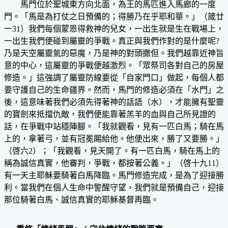
馬門位於聖城東方向北面，為王的馬匹進入馬廊的一度
門。「馬是為打仗之日預備的；得勝乃在乎耶和華。」（箴廿
一31）我們每個蒙恩得救神的兒女，一出生就是生在戰場上，
一出生我們便碰到屬靈的爭戰。真正與我們作對的是什麼呢?
乃是天空屬靈氣的惡魔，乃是神的對頭撒但。我們越靠近神旨
意的中心，這屬靈的爭戰便越激烈。「眾祭司各對自己的房屋
修造。」這強調了屬靈防線要從「自家門口」做起，每個人都
要守護自己的生命疆界。然而，馬門的修造必須在「水門」之
後，這意味著我們必須先得著神的話語（水），才能擁有聖靈
的寶劍來抵擋仇敵，我們便能靠著羔羊的血與自己所見證的
話，在爭戰中站穩陣腳。「我就觀看，見有一匹白馬；騎在馬
上的，拿著弓，並有冠冕賜給他。他便出來，勝了又要勝。」
（啓六2）；「我觀看，見天開了。有一匹白馬，騎在馬上的
稱為誠信真實，他審判，爭戰，都按著公義。」（啓十九11）
有一天主耶穌要騎著白馬降臨。馬門修造完成，是為了迎接勝
利。當我們在個人生命中警醒守望，我們就是預備自己，迎接
那位騎著白馬、誠信真實的耶穌基督再臨。