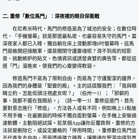
二. 重修「數位馬門」：深夜裡的眼目保衛戰
在尼希米時代，馬門的修造是為了城池的安全；在數位時
代，「手機螢幕」就是那道最私密、也最容易失守的馬門。當
深夜家人都已入睡，獨自躺在床上滑動那塊6吋螢幕時，這馬
門是敞開迎接敵軍，還是關閉守護靈魂呢？滑不到底的短影
音、挑動嫉妒的貼文、色情資訊或誘發貪婪的廣告等，都從這
道「門」溜進來，使我們的心靈變得軟弱。
修造馬門不是為了限制自由，而是為了守護聖潔的疆界，
因為我們的身體是「聖靈的殿」。主的話提醒我們：「我與眼
睛立約，怎能低頭注視處女呢？」（伯卅一1）；「邪僻的
事，我都不擺在我眼前。」（詩一零一3）重修這道門，首先
要對意志進行「修造」，方法各人或有不同，例如晚上11點後
不用手機、在最脆弱的時候不獨自面對螢幕、在手機上安裝過
濾軟體，主動阻絕試探。若某個App讓你反覆跌倒，重修的方
法就是刪除它，或設定嚴格的「停用時間」。重修數位馬門並
不代表失去自由，而是透過建立疆界，讓靈魂在聖潔中得到真