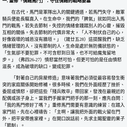
一. 重修「情緒馬門」：守住情緒的戰略要塞
在古代，馬門是軍隊出入的關鍵通道，若馬門失守，敵軍
騎兵便能長驅直入。在生命中，我們的「脾氣」就如同出入馬
門的戰馬，若失去節制，失控的情緒會踐踏別人的心靈，摧毀
互相的關係。失去節制的代價非常大，「人不制伏自己的心，
好像毀壞的城邑沒有牆垣。」（箴廿五28）這提醒我們，缺乏
情緒管理的人，沒有節制的人，生命是處於無防備狀態的。
「生氣卻不要犯罪，不可含怒到日落，也不可給魔鬼留地
步。」（弗四26-27）憤怒當然可怕，但更可怕的是任由憤怒
滋長，成為破壞的缺口，變成犯罪。
「對著自己的房屋修造」意味著我們必須從最容易發生衝
突的家庭關係開始修補。很多時候，我們在外面經歷了挫折、
委屈或憤怒，卻把這些「殘兵敗卒」帶回家，發洩在最親近的
配偶或孩子身上。當我們手握家門把手的那一刻，應先自問：
「我的馬門修好了嗎？」重修馬門需要有意識的練習：在踏入
家門前，先在心裡禱告：「主啊，讓我把外面的戰火留在門
外，把平安帶進家裡。」在開口說話前，先求主賜聖靈的果子
「節制」。