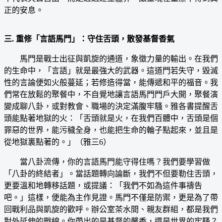
正的安息。
三. 重修「言語馬門」：守住舌頭，散發基督香氣
馬門是戰士出征與凱旋的通道，象徵力量的輸出。在我們
的生命中，「言語」就是最強大的武器。這道門若失守，毀滅
性的言論便如火般蔓延；若修造得當，能傳遞和平的福音。我
們常在放鬆的聚餐中，不自覺地讓言語馬門門戶大開，聚餐演
變成聊八卦，或對教會、職場的決定滿腹牢騷。雅各書提醒舌
頭能點著地獄的火：「舌頭就是火，在我們百體中，舌頭是個
罪惡的世界，能污穢全身，也能把生命的輪子點起來，並且是
從地獄裏點著的。」（雅三6）
當八卦流傳，你的言語馬門能守得住嗎？我們要學習做
「八卦的終結者」。當話題轉向論斷，我們不但要勒住舌頭，
更要溫和地轉移話題，或提議：「我們不如為這件事禱告
吧。」這樣，便能為主作見證。馬門不僅是防禦，更是為了帶
回戰利品與凱旋的歡呼。辦公室茶水間、親友群組，都是我們
對外延伸的戰線。你帶出的是基督的馨香，還是世界的牢騷？