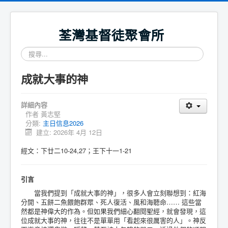
荃灣基督徒聚會所
搜
尋...
成就大事的神
詳細內容
作者
黃志堅
分類:
主日信息2026
建立: 2026年 4月 12日
經文：下廿二10-24,27；王下十一1-21
引言
當我們提到「成就大事的神」，很多人會立刻聯想到：紅海
分開、五餅二魚餵飽群眾、死人復活、風和海聽命…… 這些當
然都是神偉大的作為。但如果我們細心翻閱聖經，就會發現，這
位成就大事的神，往往不是單單用「看起來很厲害的人」。神反