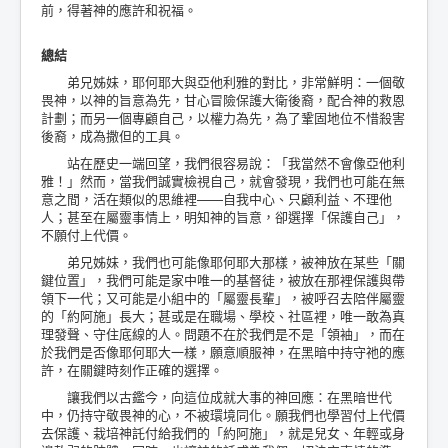
前，得著神的應許和祝福。
總結
弟兄姊妹，耶何耶大與亞他利雅的對比，非常鮮明：一個敬
畏神，以神的旨意為先，甘心冒險保護大衛後裔，配合神的救恩
計劃；而另一個專顧自己，以權力為先，為了鞏固地位不惜殺害
後裔，成為撒但的工具。
站在歷史一端回望，我們很容易說：「我當然不會像亞他利
雅！」然而，當我們誠實檢視自己，就會發現，我們也可能在無
意之間，活在類似的思維裡——自我中心、只顧利益、不理他
人；甚至在屬靈事情上，明知神的旨意，卻選擇「保護自己」，
不願付上代價。
弟兄姊妹，我們也可能像耶何耶大那樣，被神放在某些「關
鍵位置」，我們可能是家中唯一的基督徒，被放在那裡保護與帶
領下一代；又可能是小組中的「屬靈長輩」，被呼召去陪伴屬靈
的「約阿施」長大；甚或是在職場、學校、社區裡，唯一敢為真
理發聲、守住底線的人。問題不在於我們是不是「領袖」，而在
於我們是否像耶何耶大一樣，願意順服神，在黑暗中持守祂的應
許，在關鍵時刻作正確的選擇。
讓我們以古鑑今，向這位成就大事的神回應：在黑暗世代
中，仍持守敬畏神的心，不被環境同化。願我們也學習付上代價
去保護、栽培神託付給我們的「約阿施」，就是兒女、年輕或身