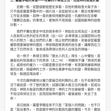
宏觀一點，從整個聖經歷史來看，亞他利雅殺害大衛子孫，
只不過是屬靈爭戰中的一個片段。自從創世以來，撒旦攻擊神的
工作從未間斷，與神一直抗衡保持敵對姿態。仇敵特別在攻擊
「彌賽亞血脈」的事情上，更無所不用其極，試圖阻斷神的拯救
計劃。。
我們不難在歷史中找到很多例子，例如在出埃及記，法老要
人民殺死以色列初生的男孩（出一22）此舉表面上試圖控制以色
列人的勢力，遏止他們的人數，阻止他們的擴張，背後卻是屬靈
權勢想要摧毀神的選民。神卻興起敬畏祂的收生婆，讓摩西在刀
鋒之下仍然存活，後來成為帶領以色列人出埃及的領袖。
另一例子，希律王得知「猶太人的王」降生，心中懼怕，竟
屠殺伯利恆兩歲以下的男孩（太二16），明顯地不讓「將來的君
王」威脅他的權力。一切都是撒旦從中作梗，有意圖地摧毀神拯
救的計劃，阻礙神的工作。但神在異夢中指示約瑟，帶耶穌逃往
埃及，躲過這場血案。
今次仇敵明確地以權力蒙蔽亞他利雅的心思，在不自覺的情
況下被迷惑，作了牠的幫兇，試圖切斷大衛王位的後裔。若成功
的話，神對大衛家的應許便落空，神的工作也被破壞。最終，她
不但沒有保住王位，反而招致神的審判，最後被殺，失去了生
命。
弟兄姊妹，屬靈爭戰從來不只是「某個人的問題」，也不只
是「政治事件」，而是關乎神的計劃與仇敵的攔阻。今天，撒但