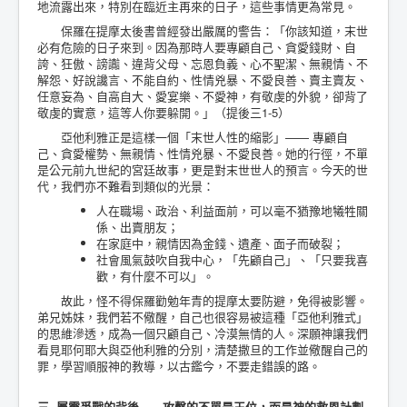
地流露出來，特別在臨近主再來的日子，這些事情更為常見。
保羅在提摩太後書曾經發出嚴厲的警告：「你該知道，末世
必有危險的日子來到。因為那時人要專顧自己、貪愛錢財、自
誇、狂傲、謗讟、違背父母、忘恩負義、心不聖潔、無親情、不
解怨、好說讒言、不能自約、性情兇暴、不愛良善、賣主賣友、
任意妄為、自高自大、愛宴樂、不愛神，有敬虔的外貌，卻背了
敬虔的實意，這等人你要躲開。」（提後三1-5）
亞他利雅正是這樣一個「末世人性的縮影」—— 專顧自
己、貪愛權勢、無親情、性情兇暴、不愛良善。她的行徑，不單
是公元前九世紀的宮廷故事，更是對末世世人的預言。今天的世
代，我們亦不難看到類似的光景：
人在職場、政治、利益面前，可以毫不猶豫地犧牲關
係、出賣朋友；
在家庭中，親情因為金錢、遺產、面子而破裂；
社會風氣鼓吹自我中心，「先顧自己」、「只要我喜
歡，有什麼不可以」。
故此，怪不得保羅勸勉年青的提摩太要防避，免得被影響。
弟兄姊妹，我們若不儆醒，自己也很容易被這種「亞他利雅式」
的思維滲透，成為一個只顧自己、冷漠無情的人。深願神讓我們
看見耶何耶大與亞他利雅的分別，清楚撒旦的工作並儆醒自己的
罪，學習順服神的教導，以古鑑今，不要走錯誤的路。
三. 屬靈爭戰的背後——攻擊的不單是王位，而是神的救恩計劃