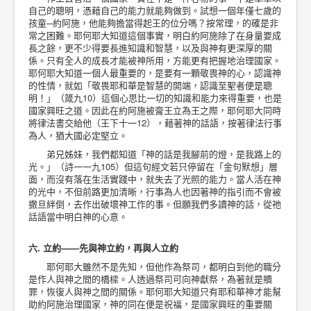
自己的聰明，憑藉自己的能力就能夠做到。試想一個年僅七歲的
孩童─約阿施，他能夠擔當得起王的位分嗎？按常理，的確是非
常之困難。耶何耶大知道這個事實，明白約阿施除了在身量要成
長之餘，更不少得要長進知識和智慧，以及與神有更深厚的關
係。只有全人的成長才能被神所用，方能更有把握地治理國家。
耶何耶大知道一個人最重要的，是要有一顆敬畏神的心，認識神
的性情，就如「敬畏耶和華是智慧的開端，認識至聖者便是聰
明！」（箴九10）這個心思比一切的知識和能力來得重要，也是
國家興旺之道。因此在約阿施被膏王立為王之際，耶何耶大同時
將律法書交給他（王下十一12），藉著神的話語，按著律法行事
為人，猶大國必定堅立。
弟兄姊妹，我們都知道「神的話是我腳前的燈，是我路上的
光。」（詩一一九105）但這句經文若只停留在「金句默想」層
面，而沒有落在生活實踐中，就失去了光照的能力。當人活在神
的光中，不但前路更加清晰，行事為人也因著神的指引而不會被
撒旦絆倒，去作出破壞神工作的事。但願我們多讀神的話，從祂
話語當中明白神的心意。
六. 立約——先與神立約，再與人立約
耶何耶大雖然不是先知，但他作為祭司，都明白到他的職分
是作人與神之間的橋樑。人透過祭司可向神獻祭，為著就是贖
罪，恢復人與神之間的關係。耶何耶大知道只有耶和華神才能幫
助約阿施治理國家，神的同在便是祝福，是國家興旺的重要關