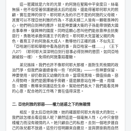
這一匿藏就是六年的光景，約阿施在聖殿中平安度日，絲毫
無損。他不但受著保護避過太后的追殺，還能得著耶何耶大的照
顧，實在是神的保守。耶何耶大及約示巴不是約阿施的父母親，
其實可以不理亞他利雅的作為。不過夫婦二人皆有一顆敬畏神的
心，他們明白到神的應許，就是神要讓大衛的子孫能帶領猶大國
去事奉神，復興神的國度。同時這顆心思叫他們能依靠神去抗衡
惡行，勇敢地承擔保護王子的責任。耶何耶大充當著父親的角
色，養育王子約阿施長大成人，教導他行正確的路，不似先王
「亞哈謝行耶和華眼中看為惡的事，與亞哈家一樣……」（王下
八27）（耶何耶大深深明白到行惡事必得到神的懲罰，如同亞哈
謝被殺一樣），免得約阿施重蹈覆轍。
弟兄姊妹，我們也許不像耶何耶大那樣，面對生死攸關的政
治鬥爭，但我們身邊總會有一些「約阿施」——一些神要保留、
神要使用，卻仍軟弱又幼嫩的生命。當環境黑暗、價值扭曲、惡
人得勢時，我們是選擇袖手旁觀，還是願意站在神一邊，用禱
告、關懷、教導來保護這些生命，幫助他們長大？我們能看見神
的心意，配合祂的工作嗎？實在值得深思。
二. 亞他利雅的邪惡——權力迷惑之下的無親情
相反，皇太后亞他利雅，她的確跟耶何耶大有很大的對比。
我們該怎樣去看這個人呢？顯然這是一個毫無人性，心中只會戀
棧權力而沒有親情的人。她只顧自己的私慾，去到一個地步連自
己的孫兒都不放過。這些行徑明顯來自撒旦，並與罪掛鉤而自然