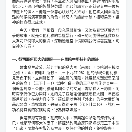
而樂意揀選卑微、隱藏，甚至被人忽略的器皿，透過他們的順服
與忠心，顯出祂的智慧與榮耀，而耶何耶大正正就是其中一位被
神選上的僕人。他是一位忠心耿耿的大祭司，他在猶大國面臨危
難的時候扮演著關鍵的角色，將惡人的詭計擊破，扭轉局勢，讓
神的旨意得以成就。
今天，我們一同細看一段充滿戲劇性，又涉及到宮廷權力鬥
爭的故事，就是亞他利雅的篡權暴行，幼王約阿施得著拯救以及
大祭司耶何耶大的復興。深願透過當中情節讓我們得著提醒，明
白神的心意。
一. 祭司耶何耶大的順服——在黑暗中堅持神的應許
故事發生於公元前九世紀的猶大國（南國）。亞哈謝王被以
色列（北國）的耶戶所殺。（王下九27-28）他的母親亞他利雅
見勢色不利，立刻發動了一場血腥的屠殺，她要起來殲滅皇室所
有的後裔！（王下十一1）當時年僅一歲的王子約阿施是其中一
個殺害對象。亞他利雅是北國亞哈的女兒，嫁給猶大王約蘭，同
時帶來偶像巴力崇拜。她的兒子亞哈謝僅僅統治猶大國一年便被
耶戶所殺，在權力真空下，這位從以色列「外來」的皇太后即時
萌起惡念，篡權奪位，殺盡大衛的子孫（代下廿二10），進行一
項名符其實的家族清洗，行為非常卑劣。
但是神總有計劃，祂成就大事。神興起亞哈謝的妹妹約示
巴，就是耶何耶大的妻子，將姪兒約阿施連同奶媽從眾王子中偷
了出來，匿藏在聖殿的臥室裏，以保存他的性命，免被殺害。