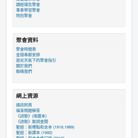
讀經禱告聚會
事奉學習聚會
特別聚會
聚會資料
聚會時間表
金錢奉獻安排
惡劣天氣下的聚會指引
關於我們
聯絡我們
網上資源
通訊附頁
福音問題解答
《詩歌》(增選本)
《詩歌》歌詞查閱
聖經：新標點和合本 (1919,1989)
聖經：新譯本 (1992)
聖經：和合本修訂版 (2010)