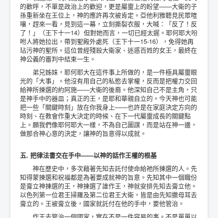
的歡呼，不單是政治上的歡迎，更是屬靈上的盼望——大衛的子
孫重新坐在王位上，神的應許再次被肯定。亞他利雅聽見民眾喧
嚷，趕來一看，見到這一幕，立刻撕裂衣服，大喊：「反了！反
了！」（王下十一14）但對她而言，一切已經太遲。耶何耶大吩
咐人將她拉出，帶到聖殿外處死（王下十一15-16），免得她再
玷污神的聖所。這位曾經殘殺大衛家、迷惑百姓的女王，最終在
神公義的審判中結束一生。
弟兄姊妹，耶何耶大在這件事上所做的，是一件極具屬靈眼
光的「大事」。他沒有用自己的私慾去掌權，反而是把權力交回
給神所揀選的約阿施——大衛的後裔。他深知自己不是主角，只
是神手中的器皿；真正的王，是耶和華親自立的。今天神也可能
把一些「關鍵時刻」放在你我身上——也許是在家庭決定方向的
時刻、在教會作重大決定的時候、在下一代屬靈成長的關鍵點
上。願我們像耶何耶大一樣，不為自己圖謀，而是站在神一邊，
做那合神心意的決定，讓神的旨意得以成就。
五. 把律法書交在手中——以神的話作王權的根基
神在歷史中，多次藉著先知去託付使命給祂所揀選的人。先
知得蒙揀選和祝福都是為著要成就神的旨意。先知其中一個職份
是膏立神揀選的王，神揀選了誰作王，神就安排先知去膏立他。
以色列第一位君王掃羅及第二位君王大衛，皆是由先知撒母耳去
膏立的。王被膏立後，國家就託付在他的手中，要他管治。
作王去管治一個國家，實在不是一件容易的事。不是單單以