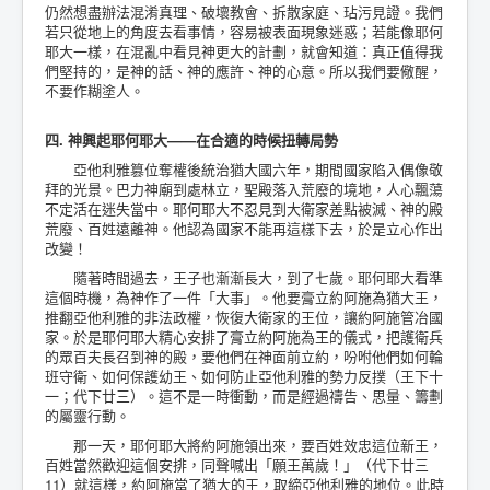
仍然想盡辦法混淆真理、破壞教會、拆散家庭、玷污見證。我們
若只從地上的角度去看事情，容易被表面現象迷惑；若能像耶何
耶大一樣，在混亂中看見神更大的計劃，就會知道：真正值得我
們堅持的，是神的話、神的應許、神的心意。所以我們要儆醒，
不要作糊塗人。
四. 神興起耶何耶大——在合適的時候扭轉局勢
亞他利雅篡位奪權後統治猶大國六年，期間國家陷入偶像敬
拜的光景。巴力神廟到處林立，聖殿落入荒廢的境地，人心飄蕩
不定活在迷失當中。耶何耶大不忍見到大衛家差點被滅、神的殿
荒廢、百姓遠離神。他認為國家不能再這樣下去，於是立心作出
改變！
隨著時間過去，王子也漸漸長大，到了七歲。耶何耶大看準
這個時機，為神作了一件「大事」。他要膏立約阿施為猶大王，
推翻亞他利雅的非法政權，恢復大衛家的王位，讓約阿施管冶國
家。於是耶何耶大精心安排了膏立約阿施為王的儀式，把護衛兵
的眾百夫長召到神的殿，要他們在神面前立約，吩咐他們如何輪
班守衛、如何保護幼王、如何防止亞他利雅的勢力反撲（王下十
一；代下廿三）。這不是一時衝動，而是經過禱告、思量、籌劃
的屬靈行動。
那一天，耶何耶大將約阿施領出來，要百姓效忠這位新王，
百姓當然歡迎這個安排，同聲喊出「願王萬歲！」（代下廿三
11）就這樣，約阿施當了猶大的王，取締亞他利雅的地位。此時