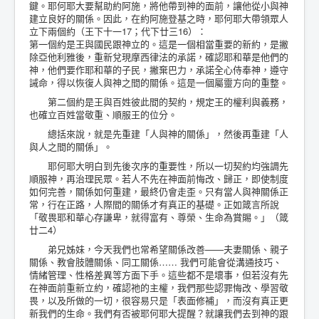
鍵。耶何耶大要幫助約阿施，將他帶到神的面前，讓他從小與神
建立良好的關係。因此，在約阿施登基之時，耶何耶大帶領眾人
立下兩個約（王下十一17；代下廿三16）：
第一個約是王與國民跟神立的。這是一個相當重要的新約，是撇
除亞他利雅後，重新兌現摩西律法的承諾，確認耶和華是他們的
神，他們要作耶和華的子民，撇棄巴力，承諾全心侍奉神，遵守
誡命，得以恢復人與神之間的關係。這是一個屬靈方向的重整。
第二個約是王與百姓彼此間的契約，規定王的權利與義務，
也確立百姓當敬重、順服王的位分。
總括來說，就是先重建「人與神的關係」，然後再重建「人
與人之間的關係」。
耶何耶大明白到先後次序的重要性，所以一切契約均強調先
順服神，再治理民眾。若人不先在神面前悔改、歸正，即使制度
如何完善，關係如何重建，最終仍會走歪。只有當人與神關係正
常，行在正路，人際間的關係才有真正的基礎。正如箴言所說
「敬畏耶和華心存謙卑，就得富有、尊榮、生命為賞賜。」（箴
廿二4）
弟兄姊妹，今天我們也常希望關係改善——夫妻關係、親子
關係、教會肢體關係、同工關係…… 我們可能會從溝通技巧、
情緒管理、性格差異等方面下手。這些都不是壞事，但若沒有先
在神面前重新立約，確認祂的主權，我們那些認罪悔改、學習敬
畏，以及所做的一切，很容易只是「表面修補」，而沒有真正更
新我們的生命。我們有否被耶何耶大提醒？就讓我們去到神的跟