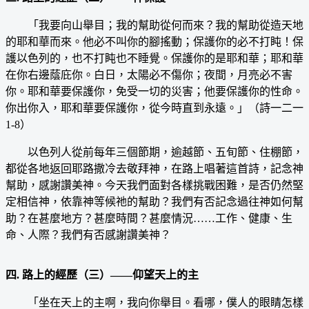
「我要向山舉目；我的幫助從何而來？我的幫助從造天地
的耶和華而來。他必不叫你的腳搖動；保護你的必不打盹！保
護以色列的，也不打盹也不睡覺。保護你的是耶和華；耶和華
在你右邊蔭庇你。白日，太陽必不傷你；夜間，月亮必不害
你。耶和華要保護你，免受一切的災害；他要保護你的性命。
你出你入，耶和華要保護你，從今時直到永遠。」（詩一二一
1-8）
以色列人從前每年三個節期，逾越節、五旬節、住棚節，
都從各地返回耶路撒冷去敬拜神，在路上唱著這首詩，記念神
幫助，感謝讚美神。今天我們面對各樣挑戰困難，是否仍然堅
定相信神，依靠神等候祂的幫助？我們有否記念過往神如何幫
助？在甚麼地方？甚麼時間？甚麼情況……工作、健康、生
命、人際？我們有否感謝讚美神？
四. 路上的經歷（三）——仰望天上的主
「坐在天上的主啊，我向你舉目。看哪，僕人的眼睛怎樣