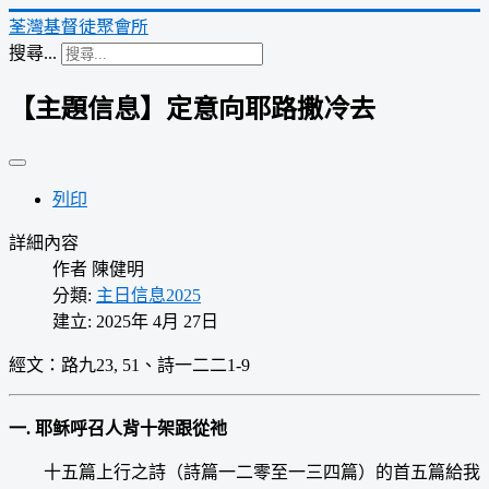
荃灣基督徒聚會所
搜尋...
【主題信息】定意向耶路撒冷去
列印
詳細內容
作者
陳健明
分類:
主日信息2025
建立: 2025年 4月 27日
經文：
路九23, 51、詩一二二1-9
一. 耶稣呼召人背十架跟從祂
十五篇上行之詩（詩篇一二零至一三四篇）的首五篇給我