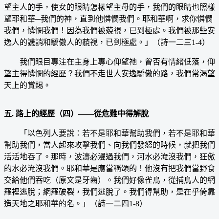
望主人的手，使女的眼睛怎樣望主母的手，我們的眼睛也照樣
望耶和華─我們的神，直到他憐憫我們。耶和華啊，求你憐憫
我們，憐憫我們！因為我們被藐視，已到極處。我們被那些安
逸人的譏誚和驕傲人的藐視，已到極處。」（詩一二三1-4）
我們眼目專注在主身上專心仰望祂，曾否有情緒低落，仰
望主得憐憫的經歷？我們不走世人安逸驕傲的路，我們常渴望
天上的賞賜。
五. 路上的經歷（四）——從危難中得解脫
「以色列人要說：若不是耶和華幫助我們，若不是耶和華
幫助我們，當人起來攻擊我們、向我們發怒的時候，就把我們
活活地吞了。那時，波濤必漫過我們，河水必淹沒我們，狂傲
的水必淹沒我們。耶和華是應當稱頌的！他沒有把我們當野食
交給他們吞吃（原文是牙齒）。我們好像雀鳥，從捕鳥人的網
羅裡逃脫；網羅破裂，我們逃脫了。我們得幫助，是在乎倚靠
造天地之耶和華的名。」（詩一二四1-8）