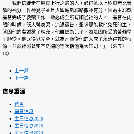
我們信徒走在屬靈上行之路的人，必得著以上極重無比榮
耀的福分，作神兒子並且與聖城新耶路撒冷有分。因為主耶穌
基督完成了救贖工作，祂必成全所有順從祂的人。「基督在肉
體的時候，既大聲哀哭，流淚禱告，懇求那能救他免死的主，
就因他的虔誠蒙了應允。他雖然為兒子，還是因所受的苦難學
了順從。他既得以完全，就為凡順從他的人成了永遠得救的根
源、並蒙神照著麥基洗德的等次稱他為大祭司。」（來五7-
10）
上一篇
下一篇
信息重溫
首頁
福音信息
主日信息2026
主日信息2025
主日信息2024