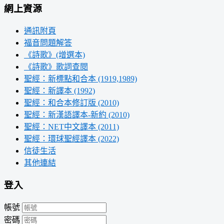
網上資源
通訊附頁
福音問題解答
《詩歌》(增選本)
《詩歌》歌詞查閱
聖經：新標點和合本 (1919,1989)
聖經：新譯本 (1992)
聖經：和合本修訂版 (2010)
聖經：新漢語譯本-新約 (2010)
聖經：NET中文譯本 (2011)
聖經：環球聖經譯本 (2022)
信徒生活
其他連結
登入
帳號
密碼