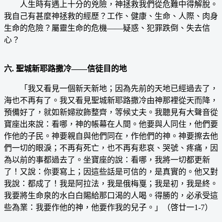
人生時有遇上十分的兇險，神拯救我們從危難中得解脫。
我自己有甚麼神拯救的經歷？工作、健康、生命、人際、肉身
生命的危險？屬靈生命的危機——疑惑、犯罪跌倒、失去信
心？
六. 聖城新耶路撒冷——信徒目的地
「我又看見一個新天新地；因為先前的天地已經過去了，
海也不再有了。我又看見聖城新耶路撒冷由神那裡從天而降，
預備好了，就如新婦妝飾整齊，等候丈夫。我聽見有大聲音從
寶座出來說：看哪，神的帳幕在人間。他要與人同住，他們要
作他的子民。神要親自與他們同在，作他們的神。神要擦去他
們一切的眼淚；不再有死亡，也不再有悲哀、哭號、疼痛，因
為以前的事都過去了。坐寶座的說：看哪，我將一切都更新
了！又說：你要寫上；因這些話是可信的，是真實的。他又對
我說：都成了！我是阿拉法，我是俄梅戛；我是初，我是終。
我要將生命泉的水白白賜給那口渴的人喝。得勝的，必承受這
些為業：我要作他的神，他要作我的兒子。」（啓廿一1-7）