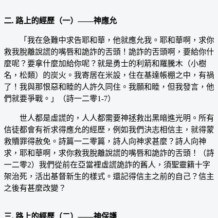
二. 路上的經歷（一）——神應允
「我在急難中求告耶和華，他就應允我。耶和華啊，求你
救我脫離說謊的嘴唇和詭詐的舌頭！詭詐的舌頭啊，要給你什
麼呢？要拿什麼加給你呢？就是勇士的利箭和羅騰木（小樹
名，松類）的炭火。我寄居在米設，住在基達帳棚之中，有禍
了！我與那恨惡和睦的人許久同住。我願和睦，但我發言，他
們就要爭戰。」（詩一二零1-7）
世人都是虛謊的，人人都需要神拯救出黑暗進光明。所有
信徒都會有祈求得應允的經歷，例如我們決志相信主，就得蒙
救贖罪得赦免。詩篇一二零篇，詩人向神求甚麼？詩人向神
求，耶和華啊，求你救我脫離說謊的嘴唇和詭詐的舌頭！（詩
一二零2）我們從前在亞當裡虛謊詭詐的舊人，須聖靈籍十字
架治死，活出基督新生的樣式。還記得信主之前的自己？信主
之後有甚麼改變？
三. 路上的經歷（二）——神保護