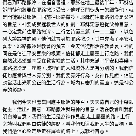
們看到耶路撒冷，在福音書裡，耶穌在地上最後半年，耶穌告
訴門徒他將要在耶路撒冷受害，他呼召門徒背十架跟從他，就
是門徒跟著耶穌一同前往耶路撒冷。耶穌前往耶路撒冷是父神
的旨意，神要成就拯救世人的計劃，耶穌定意遵從父神旨意，
一心定意前往耶路撒冷。上行之詩第三篇（一二二篇），以色
列人談論神的殿，他們就置身於耶路撒冷，其中充滿了平安和
喜樂。耶路撒冷是教會的預表，今天信徒都活在教會裏，神的
同在是信徒平安喜樂的根源。信徒都走上屬靈上行之路，我們
自然就渴望並享受在教會裡的生活，其中充滿了平安和喜樂。
耶路撒冷是一座城，城裡面的人和城外人是有分別的，我們信
徒也應當與世人有分別，我們要有好行為，為神作見證，信徒
應當活出光明公正的生活行為。城內有審判的寶座，這是神公
義的彰顯。
我們今天也應當回應主耶穌的呼召，天天背自己的十架跟
從主，活出神旨意，耶路撒冷就是神的旨意。活在教會叫我們
明白神旨意，我們的生活是為神作見證,走上屬靈的路。上行
之詩叫我們明白信徒的經歷，叫我們知道我們人生的目標，叫
我們憑信心堅定地走在屬靈的路上，成就神旨意。