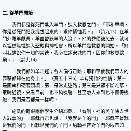
二. 從羊門開始
我們都是從死門進入羊門，進入救恩之門。「耶和華啊，
你是從死門把我提拔起來的，求你憐恤我。」（詩九13）在羊
門外殺羊獻祭，羊血替殺羊的人流了，他的罪便被免去，就可
以坦然無懼進入聖殿與神相會，所以羊門是救恩的開始。「好
叫我述說你一切的美德，我必在錫安城的門，因你的救恩歡
樂。」（詩九14）
「我們都如羊走迷；各人偏行己路；耶和華使我們眾人的
罪孽都歸在他身上。」（賽五十三6）羊有獨特的性情：第一
是固執和硬著頸項；第二是常走迷路；第三是只顧不斷吃草，
眼睛近視，只看目前，也不夠機警，甚至敵人來到也不懂得逃
跑。我們是否都是一樣呢？
施洗約翰跟兩個學生介紹耶穌：「看啊，神的羔羊除去世
人罪孽的」，耶穌自己也說：「我就是羊的門」，耶穌基督就
是我們的門，也就是我們的羊門。約翰福音對羊門的啟示如