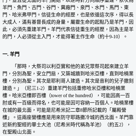
門，並且從北面的羊門開始，以逆時針方向順序重建，依次為
羊門、魚門、古門、谷門、糞廠門、泉門、水門、馬門、東
門、哈米弗甲門。信徒生命的經歷，也是依循這次序，得以長
大成人，滿有基督長成的身量。屬靈生命的起點乃是羊門，因
此，必須先重建羊門。羊門代表信徒重生的經歷，因為主是羊
的門，人必須從主入門，才能得著主作生命（約十9-10）。
一. 羊門
「那時，大祭司以利亞實和他的弟兄眾祭司起來建立羊
門，分別為聖，安立門扇，又築城牆到哈米亞樓，直到哈楠業
樓，分別為聖。其次是耶利哥人建造。其次是音利的兒子撒刻
建造。」（尼三1-2）重建羊門包括重修哈米亞樓和哈楠業
樓。哈米亞樓即百樓（tower of the hundred），可能因高一百
肘或有一百級而得名，也可能是因可容納一百個人。哈楠業樓
在城的最北面，可能是尼希米記二章8節所記載的「屬殿營
樓」。這兩座營樓應是用來防守耶路撒冷城的西北面。羊門靠
近新約聖經的畢士大池（尼希米時代稱為羊池）（約五2），
在聖殿山北面。