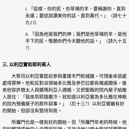
i. 「這樣，你的民，你草場的羊，要稱謝你，直到
永遠；要述說讚美你的話，直到萬代。」（詩七十
九13）
ii. 「因為他是我們的神；我們是他草場的羊，是他
手下的民。惟願你們今天聽他的話。」（詩九十五
7）
三. 以利亞實和耶利哥人
大祭司以利亞實起初參與重建羊門和城牆，可惜後來卻處
處得罪神。他和反對派領袖多比雅及參巴拉都有親戚關係，後
來他容許猶太人與撒瑪利亞人通婚，又把聖殿的院內屋子給敵
人居住：「我來到耶路撒冷，就知道以利亞實為多比雅在神殿
的院內預備屋子的那件惡事。」（尼十三7）以利亞實雖有好
的開始，但卻沒有堅持到底。
所羅門也是一樣有好的開始，但「所羅門年老的時候，他