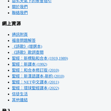
惡劣天氣下的聚會指引
關於我們
聯絡我們
網上資源
通訊附頁
福音問題解答
《詩歌》(增選本)
《詩歌》歌詞查閱
聖經：新標點和合本 (1919,1989)
聖經：新譯本 (1992)
聖經：和合本修訂版 (2010)
聖經：新漢語譯本-新約 (2010)
聖經：NET中文譯本 (2011)
聖經：環球聖經譯本 (2022)
信徒生活
其他連結
登入