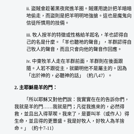
ii. 盜賊會趁著黑夜爬進羊圈。賊運用詭計把羊暗暗
地偷走，而盜則是把羊明明地強搶。這也是魔鬼向
信徒所慣用的技倆。
iii. 牧人按羊的特徵或性格給羊起名，羊也認得自
己的名是什麼。「羊也聽祂的聲音」，羊群認得自
己牧人的聲音，而且只會向他的聲音作回應。
iv. 中東牧羊人走在羊群前面，羊群則在後面跟
隨。人若不跟從主，就顯明他不是屬主的。因為
「出於神的，必聽神的話」（約八47）。
2. 主耶穌是羊的門：
「所以耶穌又對他們說：我實實在在的告訴你們，
我就是羊的門……我就是門；凡從我進來的，必然得
救，並且出入得草喫。我來了，是要叫羊（或作人）得
生命，並且得的更豐盛。我是好牧人，好牧人為羊捨
命。」（約十7-11）