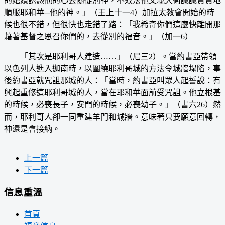
的妃嬪誘惑他的心去隨從別神，不效法他父親大衛誠誠實實地
順服耶和華─他的神。」（王上十一4）加拉太教會開始的時
候也很不錯，但很快也走錯了路：「我希奇你們這麼快離開那
藉著基督之恩召你們的，去從別的福音。」（加一6）
「其次是耶利哥人建造……」（尼三2）。當約書亞帶領
以色列人進入迦南時，以圍繞耶利哥城的方法令城牆塌陷，事
後約書亞就咒詛那城的人：「當時，約書亞叫眾人起誓說：有
興起重修這耶利哥城的人，當在耶和華面前受咒詛。他立根基
的時候，必喪長子，安門的時候，必喪幼子。」（書六26）然
而，耶利哥人卻一同重建羊門和城牆。意味著只要願意回轉，
神還是會接納。
上一篇
下一篇
信息重溫
首頁