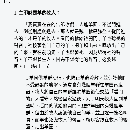
下：
1. 主耶穌是羊的牧人：
「我實實在在的告訴你們，人進羊圈，不從門進
去，倒從別處爬進去，那人就是賊，就是強盜。從門進
去的，才是羊的牧人。看門的就給祂開門；羊也聽祂的
聲音；祂按著名叫自己的羊，把羊領出來。既放出自己
的羊來，就在前頭走，羊也跟著祂，因為認得祂的聲
音。羊不跟著生人，因為不認得他的聲音；必要逃
跑。」（約十1-5）
i. 羊圈供羊群棲宿，也防止羊群流散，並保護牠們
不受野獸的襲擊。通常會有幾個羊群在羊圈內度
宿，牧人將自己的羊群趕進羊圈後便交給「看門
的」人看守，然後回家過夜。到了明天牧人回到羊
圈時，看門的就給他開門。雖然羊圈內有幾個羊
群，但由於牧人認識他自己的羊，並且逐一按名叫
喚，而羊也認識牧人的聲音，所以會跟在牧人的後
面，走出羊圈。