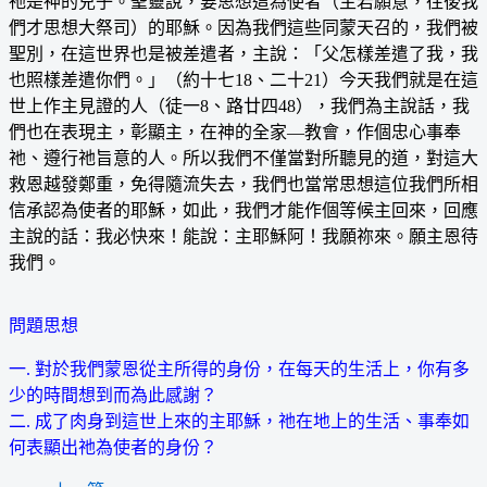
祂是神的兒子。聖靈說，要思想這為使者（主若願意，往後我
們才思想大祭司）的耶穌。因為我們這些同蒙天召的，我們被
聖別，在這世界也是被差遣者，主說：「父怎樣差遣了我，我
也照樣差遣你們。」（約十七18、二十21）今天我們就是在這
世上作主見證的人（徒一8、路廿四48），我們為主說話，我
們也在表現主，彰顯主，在神的全家—教會，作個忠心事奉
祂、遵行祂旨意的人。所以我們不僅當對所聽見的道，對這大
救恩越發鄭重，免得隨流失去，我們也當常思想這位我們所相
信承認為使者的耶穌，如此，我們才能作個等候主回來，回應
主說的話：我必快來！能說：主耶穌阿！我願祢來。願主恩待
我們。
問題思想
一.
對於我們蒙恩從主所得的身份，在每天的生活上，你有多
少的時間想到而為此感謝？
二. 成了肉身到這世上來的主耶穌，祂在地上的生活、事奉如
何表顯出祂為使者的身份？