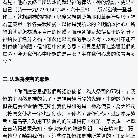
看見，他心裏終日所思想的就是神的律法，神的話語，更是神
自己（詩一一九97,99,147,148、六十三5），所以當他一登基
作王，就想到神的約櫃，以後又想到要為耶和華建造聖殿。神
為甚麼說，雅各是我所愛，以掃是我所惡的？明顯以掃心中所
想的就是怎樣滿足自己的肉體，而雅各卻是想得長子的名分，
神給長子名分之福，雖然他以肉體的手段去得，以致神不能不
對付他的肉體，但神看中他的心思。可見思想實在影響我們的
靈命，今天我們心中所想的是甚麼？主在我們心裏的位置有多
少？
三. 思想為使者的耶穌
「你們應當思想我們所認為使者，為大祭司的耶穌。」我
們的主固然是神的兒子，是神榮耀所發的光輝，本體的真像。
但在這裏聖靈藉使徒所要我們思想的是，祂為使者、為大祭司
（按原文使者一字也是使徒）。使者，或作使徒，就是奉差遣
者。這名字與功用正與舊約的先知相符。在第一章裏說「神既
在古時藉着眾先知， 多次多方的曉諭列祖， 就在這末世，藉
着祂兒子曉諭我們」。這些先知們都是神所差遣的，主到地上