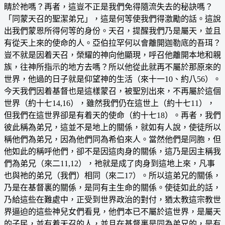
睛於祂嗎？再者，這豈不正是我們免得隨流失去的秘訣嗎？
「同蒙天召的聖潔弟兄」，這是何等使我們得激勵的話。這說
出我們蒙恩所得何等的身份。天召，提醒我們乃是屬天，並且
有從天上來的使命的人。亞伯拉罕何以會離開迦勒底的吾珥？
豈不就是因着天召，榮耀的神向他顯現，呼召他離開本地和親
族，往神所指示的地方去嗎？所以他從此就再不屬於那原來的
世界，他過的日子就是仰望神的生活（來十一10、約八56）。
今天我們因着基督也是這樣蒙召，被聖別出來，不再屬於這個
世界（約十七14,16），雖然我們仍在這世上（約十七11），
但我們在這世界卻是有着天的使命（約十七18）。再者，我們
彼此稱為弟兄，這並不是地上的關係，就如有人說，使徒所以
稱他們為弟兄，因為他們同為希伯來人。當然他們是同胞，但
他如此的稱呼他們，卻不是因這肉身的關係，這乃是因主稱我
們為弟兄（來二11,12），祂就是成了肉身到這地上來，凡事
也與祂的弟兄（我們）相同（來二17）。所以這弟兄的關係，
乃是在基督裏的關係，是同有主生命的關係。使徒如此的話，
乃給這些在難處中，正受到世界政治的對付，猶太教這宗教世
界逼迫的這些神兒女們看見，他們本已不屬於這世界，是屬天
的子民，並有着天召的人，並且在基督裏是同為弟兄的，是有