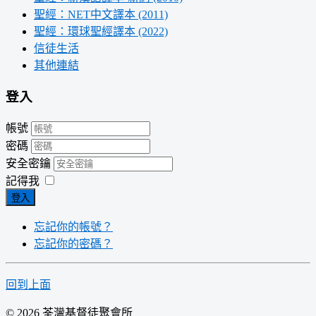
聖經：NET中文譯本 (2011)
聖經：環球聖經譯本 (2022)
信徒生活
其他連結
登入
帳號
密碼
安全密鑰
記得我
登入
忘記你的帳號？
忘記你的密碼？
回到上面
© 2026 荃灣基督徒聚會所