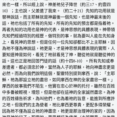
來也一樣，所以經上說，神差祂兒子降世（約三17、約壹四
10）；主也說，父差遣了我來。（約二十21）先知的功用就是
替神說話，而主耶穌就是神最後一個先知，也是神最末後的
話，祂也包括了所有的先知，所有的先知的預言都是指着祂。
再者先知的功用也是神的代表，是神思想的具體表現。神帶領
先知們經過特別的經歷，做特別的事，就為要叫人能在先知身
上，看見神的思想。但是任何一位先知卻都比不上主耶穌，因
為祂不僅為神說話，祂更是、才是神思想具體表現的實際，人
要知道神是如何，看見了祂就看見了神，聽從祂就是聽從神的
話。這也正是祂回答門徒的話（約十四8-10）。所有先知或奉
差遣者，都必須忠於神，當然為人子的耶穌，祂向神盡忠更是
必然。而為向我們說明這個，聖靈特別提到摩西，說：「主耶
穌，祂為那設立祂的盡忠，如同摩西在神的全家盡忠一樣。」
摩西的故事我們不陌生，他實在忠心於神的托付，雖然在百姓
中多番被輕視，埋怨，但是他卻在這神的全家誠然盡忠。為神
的百姓禱告祈求，為叫他們，也為着祂的旨意，能進到所應許
之地。但我們的主為使者，祂比摩西更尊貴，更配多得榮耀，
因為祂不僅為設立祂的神盡忠，祂更是那治理神的家的，因為