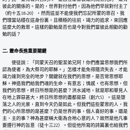
彼此的關係的。是的，世界對付他們，因為他們早就對付主了
（約十五18-20），然而這並不能使我們忘記所蒙的恩召，我
們理當站穩在這身份裏，且積極的往前，竭力的追求，來回應
這麼大的救恩。這樣的勸勉是否也是今對我們當彼此相勸的勸
勉的話？
二. 靈命長進重要關鍵
使徒說：「同蒙天召的聖潔弟兄阿！你們應當思想我們所
認為使者，為大祭司的耶穌。」怎樣才能免得隨流失去，才能
竭力達到完全的地步？關鍵就在我們的思想，是否常思想耶
穌。神造我們給我們魂的生命，有意志；情感，也有思想，但
我們的思想，終日所想是的甚麼？洪水滅地，就是耶和華見人
在地上罪惡甚大，終日所思想的盡都是惡（創六5）。這是墮
落之人的光景，直到今天仍是如此。但我們這些蒙恩的人，我
們的心所思想的是甚麼？仍是世界的事，個人喜好的事，還是
主、主的事？神為甚麼稱大衛為合祂心意的人？故然是他凡事
要遵行神的旨意（徒十三22）。但從他所寫的詩篇裏也給我們