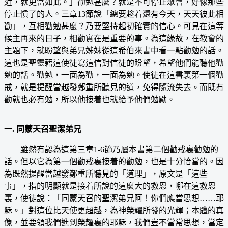
近，就更當如此。」勸勉甚麼？就是不可停止聚會，好像那些
停止慣了的人。三章13節說「總要趁着還有今天，天天彼此相
勸」，互相勸勉甚麼？乃要堅持起初確實的信心。可見在這等
候主再來的日子，相勸實在是重要的事。為這緣故，在教會的
主題下，就盼望與弟兄姊妹從這希伯來書中看一點勸勉的話。
這也是聖靈藉這使徒寫這信對信徒的盼望，希望他們能聽他勸
勉的話。勸勉，一面為勸，一面為勉。使徒在這書裏第一個勸
戒，就是提醒當越發鄭重所聽見的道，免得隨流失去。而既有
勸就也必有勉，所以他接着也就給予他們勉勵。
一. 同蒙天召聖潔弟兄
雖然有認為這第三章1-6節乃屬本書第二個勸戒裏勸勉的
話。但以它為第一個勸戒裏接着的勸勉，也是十分恰當的。因
為既然提醒當越發鄭重所聽見的「道理」，原文是「這些
事」，指的明顯就是接着所說的這麼大的救恩，哪在這救恩
裏，使徒說：「同蒙天召的聖潔弟兄阿！你們應當思想……耶
穌。」對這位比天使更超越，為神榮耀所發的光輝；本體的真
像，並要領我們進到榮耀裏的耶穌，我們豈不當常思想，當定