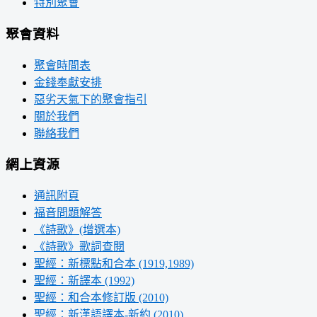
特別聚會
聚會資料
聚會時間表
金錢奉獻安排
惡劣天氣下的聚會指引
關於我們
聯絡我們
網上資源
通訊附頁
福音問題解答
《詩歌》(增選本)
《詩歌》歌詞查閱
聖經：新標點和合本 (1919,1989)
聖經：新譯本 (1992)
聖經：和合本修訂版 (2010)
聖經：新漢語譯本-新約 (2010)