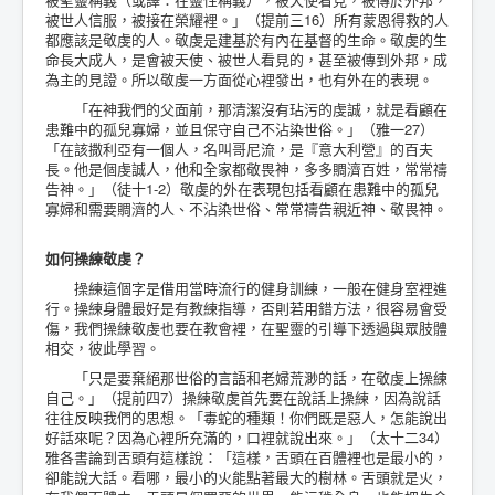
被世人信服，被接在榮耀裡。」（提前三16）所有蒙恩得救的人
都應該是敬虔的人。敬虔是建基於有內在基督的生命。敬虔的生
命長大成人，是會被天使、被世人看見的，甚至被傳到外邦，成
為主的見證。所以敬虔一方面從心裡發出，也有外在的表現。
「在神我們的父面前，那清潔沒有玷污的虔誠，就是看顧在
患難中的孤兒寡婦，並且保守自己不沾染世俗。」（雅一27）
「在該撒利亞有一個人，名叫哥尼流，是『意大利營』的百夫
長。他是個虔誠人，他和全家都敬畏神，多多賙濟百姓，常常禱
告神。」（徒十1-2）敬虔的外在表現包括看顧在患難中的孤兒
寡婦和需要賙濟的人、不沾染世俗、常常禱告親近神、敬畏神。
如何操練敬虔？
操練這個字是借用當時流行的健身訓練，一般在健身室裡進
行。操練身體最好是有教練指導，否則若用錯方法，很容易會受
傷，我們操練敬虔也要在教會裡，在聖靈的引導下透過與眾肢體
相交，彼此學習。
「只是要棄絕那世俗的言語和老婦荒渺的話，在敬虔上操練
自己。」（提前四7）操練敬虔首先要在說話上操練，因為說話
往往反映我們的思想。「毒蛇的種類！你們既是惡人，怎能說出
好話來呢？因為心裡所充滿的，口裡就說出來。」（太十二34）
雅各書論到舌頭有這樣說：「這樣，舌頭在百體裡也是最小的，
卻能說大話。看哪，最小的火能點著最大的樹林。舌頭就是火，