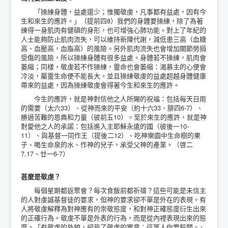
「操練身體，益處還少；惟獨敬虔，凡事都有益處，因有今
生和來生的應許。」（提前四8）我們的身體要操練，除了為著
練得一身肌肉有健碩的身形，也可增強心肺功能。對上了年紀的
人士能夠防止肌肉流失，可以維持新陳代謝，減低患三高（血糖
高、血壓高，血脂高）的風險。另外肌肉流失也會增加關節勞捐
受傷的風險，所以操練身體有很多益處。身體若不操練，肌肉會
萎縮；同樣，敬虔若不作操練，靈命也會萎縮：渴慕主的心便會
冷淡，屬靈生命便不能長大。並且操練敬虔的益處超越身體健康
帶來的益處，因為操練敬虔會得著今生和來生的應許。
今生的應許，就是神對信他之人所賜的祝福：包括每天日用
的需要（太六33）、從神而來的平安（約十六33、腓四6-7）、
勝過苦難的恩典和力量（彼前五10）。至於來生的應許，就是神
對愛他之人的承諾：包括進入主耶穌永遠的國（彼後一10-
11）、與基督一同作王（提後二12）、吃神樂園中生命樹的果
子、喝生命泉的水、作神的兒子，承受父神的產業。（啓二
7,17、廿一6-7）
甚麼是敬虔？
每個星期都返聚會？每次食飯前都祈禱？這些可能是未信主
的人對虔誠基督徒的要求，但神的要求卻不單是外在的表現。有
人將敬虔解釋為對神應有的崇敬態度，和對神正確態度衍生出來
的正確行為。敬虔不單是外表的行為，而是從內裡表現出來的態
度。「有敬虔的外貌，卻背了敬虔的實意；這等人你要躲開。」