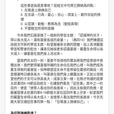
這些事是指甚麼事呢？從經文中可將它歸納為四點：
1. 在敬虔上操練自己
2. 在言語、行為、愛心、信心、清潔上，都作信徒的榜
樣
3. 以宣讀、勸勉、教導為念（聖經真理）
4. 不要輕忽所得的恩賜
今年我們石蔭家換了一個新的學習主題：「認識神的兒子，
得以長大成人，滿有基督長成的身量。」（弗四13）我們揀選這
段經文作新的學習主題，盼望藉著新主題的提醒，加上各項屬靈
學習和聚會的配合，讓弟兄姊妹更多認識基督，屬靈生命得以長
大成人，讓基督在我們身上活出來。
當我們信主的一刻，基督不但用他的寶血將我們從罪惡中買
贖出來，我們更得著基督所賜的生命住在我們心裡，叫我們成為
重生得救的基督徒。但神期望這生命不是停留在嬰孩的階段，而
是隨著時日續漸長大，叫基督在我們身上顯露出來。正如父母期
望他們的子女可以快高長大，成家立業一樣。在剛才所讀的提摩
太前書四6-16節這段經文，也讓我們看見「這些事」其中之一的
目的，便是「使眾人看出你的長進來。」因此主給我的負擔，是
藉著提摩太前書四章6-16節跟大家在這四件事上分享，盼望我們
的屬靈生命得以長大成人。並使眾人看出我們的長進來。今天先
跟大家交通這些事的第一點：「在敬虔上操練自己」。
為何要操練敬虔？