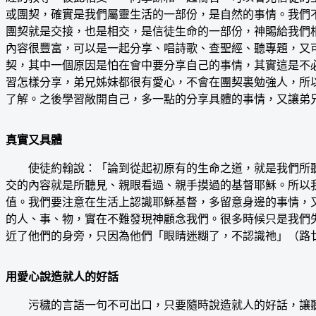
或團契，確實是我們屬靈生活的一部份，是自然的事情。我們
團契就是交接，也是相交，是信徒生命的一部份，神賜給我們
內容很豐富，可以是一起分享、唱詩歌、查聖經、聽專題，又
契，其中一個原因是怕在會中要分享自己的事情，其實這是不
習怎樣分享，弟兄姊妹都很有愛心，不會在團契裏勉強人，所
了解。之後學習敞開自己，多一點的分享具體的事情，又讓弟
真實又具體
使徒約翰說：「論到從起初原有的生命之道，就是我們所聽見
交的內容就是所聽見、親眼看過、親手摸過的基督耶穌。所以
值。我們要注意在生活上認識耶穌基督，多留意身邊的事情，
的人、事、物，實在不難發現神顧念我們。很多時候只是我們
近了他們的身旁，只因為他們「眼睛迷糊了，不認識祂」（路廿四
用愛心說造就人的好話
污穢的言語一句不可出口，只要隨時說造就人的好話，讓聽的