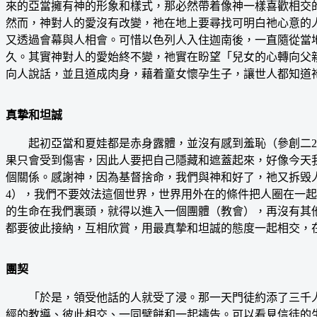
來的亞當擁有神的形象和樣式，那必然帶着像神一樣喜歡相交
然而，神對人的愛沒有改變，祂在地上要尋找可明白祂心意的人
又透過會幕與人相會。可惜以色列人入住迦南後，一直隨從當
久。其實神對人的愛始終不變，祂實在盼望「兒女的心轉向父親
向人說話，並且道成肉身，藉着童女懷孕生子，讓世人都知道
真摯和坦誠
起初亞當和夏娃都是赤身露體，並沒有感到羞恥（參創二22
果只會受到傷害，因此人要把自己隱藏和遮蓋起來，好像今天
個關係。感謝神，因為基督捨命，我們與神和好了，祂又拆毁
4），我們不要效法這個世界，世界用外在的條件把人圈在一
的生命在我們裏頭，就得以進入一個團體（教會），再沒有其
都要彼此接納，互相欣賞，用最真摯和坦誠的態度一起相交，
團契
「於是，領受他話的人就受了浸。那一天門徒約添了三千人，
經的教導、彼此相交、一同擘餅和一起禱告。可以看見信徒的