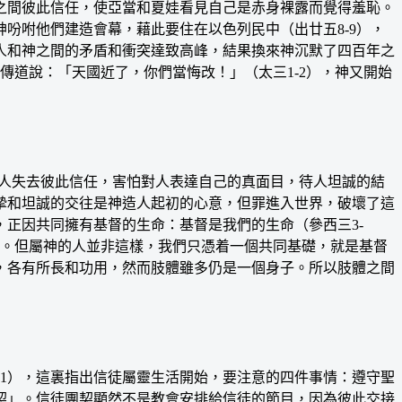
之間彼此信任，使亞當和夏娃看見自己是赤身裸露而覺得羞恥。
吩咐他們建造會幕，藉此要住在以色列民中（出廿五8-9），
人和神之間的矛盾和衝突達致高峰，結果換來神沉默了四百年之
傳道說：「天國近了，你們當悔改！」（太三1-2），神又開始
令人失去彼此信任，害怕對人表達自己的真面目，待人坦誠的結
摯和坦誠的交往是神造人起初的心意，但罪進入世界，破壞了這
正因共同擁有基督的生命：基督是我們的生命（參西三3-
件。但屬神的人並非這樣，我們只憑着一個共同基礎，就是基督
，各有所長和功用，然而肢體雖多仍是一個身子。所以肢體之間
1），這裏指出信徒屬靈生活開始，要注意的四件事情：遵守聖
契」。信徒團契顯然不是教會安排給信徒的節目，因為彼此交接