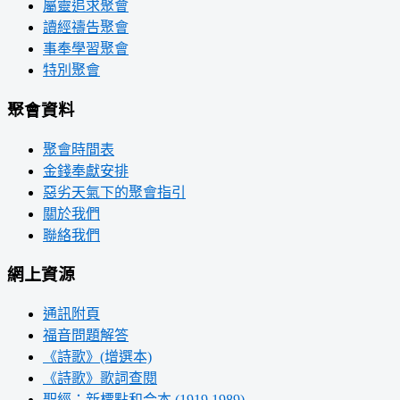
屬靈追求聚會
讀經禱告聚會
事奉學習聚會
特別聚會
聚會資料
聚會時間表
金錢奉獻安排
惡劣天氣下的聚會指引
關於我們
聯絡我們
網上資源
通訊附頁
福音問題解答
《詩歌》(增選本)
《詩歌》歌詞查閱
聖經：新標點和合本 (1919,1989)