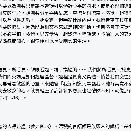
不要以為團契只是讓基督徒可以傾訴心事的園地，或是心理輔導
相交的生命，藉團契分享喜樂憂慮、重擔互相擔當，然後一起禱
可以有輕鬆遊戲、一起愛筵，但無論什麼內容，我們看重在其中
必要的擔憂。因為願意相交本來就是神的性情，也自然會在信徒
以不必害怕。我們可以先學習一起聚會，唱詩歌，聆聽別人的交
兄姊妹能關心，很快便可以享受團契的生活。
、所看見、親眼看過、親手摸過的⋯⋯ 我們將所看見、所聽見
我們的交通是如何經歷基督，過程是真實又具體。倘若我們交往
又要帶着敏銳的心靈，來體會「我深知道凡事臨我，祂有美意不
失去敏銳的心，就算經歷了許許多多恩典也是懵然不知，就像那
13-16）。
人得益處（參弗四29）。污穢的言語都是敗壞人的說話，基