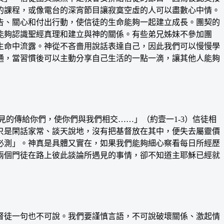
的課程，或像電台的深宵節目讓寂寞空虛的人可以盡數心中情。
告、關心和付出行動，使信徒的生命能夠一起建立成長。團契的
能夠認識聖經真理和建立與神的關係。有些弟兄姊妹不參加團
生命中流露。神從不吝嗇用說話表達自己，因此我們可以慢慢學
通，當習慣後可以主動分享自己生活的一點一滴，讓其他人能夠
的傳給你們，使你們與我們相交……」（約壹一1-3）信徒相
只是閑話家常、談天說地，沒有把基督放在其中，便失去屬靈價
必測」。神真是具體又實在，如果我們能夠細心察看每日所經歷
兩個門徒在路上彼此談論所遇見的事情，卻不知道主耶穌已經就
督徒一句也不可說。我們要謹慎言語，不可說破壞關係、激起情