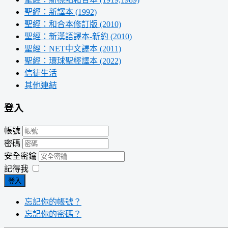
聖經：新譯本 (1992)
聖經：和合本修訂版 (2010)
聖經：新漢語譯本-新約 (2010)
聖經：NET中文譯本 (2011)
聖經：環球聖經譯本 (2022)
信徒生活
其他連結
登入
帳號
密碼
安全密鑰
記得我
登入
忘記你的帳號？
忘記你的密碼？