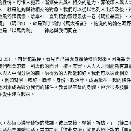
的性情。可惜人犯罪，漸漸失去與神相交的能力，罪破壞人與人
，就是能夠與祂相交的對象。我們可以從以色列人出埃及後，神
地風俗拜偶像、離棄神，直到舊約聖經最後一卷《瑪拉基書》，
」（瑪四5），於是到了新約《馬太福音》，施洗的約翰在曠野
祂是「以馬內利」——神必與我們同在。
-25）。可是犯罪後，看見自己裸露身體便懼怕起來。因為罪
我們都會帶着一副虛假的面具一樣。其實，人與人之間能夠有真
人與人中間分隔的牆，讓得救的人都能和好。我們可以彼此相交，
起，例如背景、嗜好、職業、身份、政治等，成為聚在一起的條
他因素成為區分我們的條件。教會是基督的身體，包含很多肢體
在愛中建立起來。
都恆心遵守使徒的教訓，彼此交接、擘餅、祈禱。」（徒二4
生活都是團體生活，當中提到「彼此交接」就是我們所說的「團