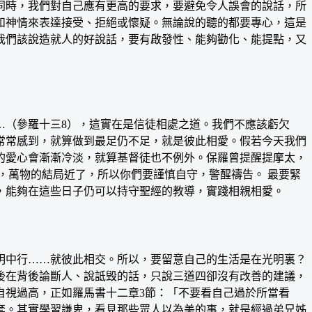
同時，我們對自己應有更高的要求，要避免令人誤會的說話，所
和神情來表達接受、拒絕或懷疑。無論說的聽的都要專心，這是
我們該說造就人的好說話，要有啟發性、能夠勸化、能提點，又
（參羅十三8），這實在是信徒相處之道。我們不應該虧欠
常常感到，就算做到最足仍不足，就是彼此相愛。假若今天我們
的愛心會漸漸冷淡，就算基督徒也不例外。保羅曾提醒提摩太，
，萬物的結局近了，所以你們要謹慎自守，警醒禱告。 最要緊
，能夠在這些日子仍可以持守聖經的教導，實踐相親相愛。
中行……就彼此相交。所以，要留意自己的生活是在光明裏？
後在背後論斷人、說詆毁的話，只說三道四卻沒有改善的建議，
自視過高，正如羅馬書十二章3節：「不要看自己過於所當看
套。其實學習謙卑，看見那些眾人以為美的事，就是經過弟兄姊