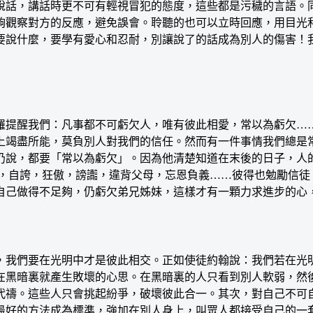
說話，講話時更不可有輕視冒犯的態度，這些都是污穢的言語。
夠觀察對方的反應，避免誤會。聆聽的也可以立時回應，用目光
要說什麼，要學有愛心和忍耐，別讓說了的話成為別人的傷害！
提醒我們：凡事都不可虧欠人，唯有彼此相愛，常以為虧欠……
上竭盡所能，莫負別人對我們的信任。然而有一件事情我們總是
仍說，都要「常以為虧欠」。因為他清楚知道在末後的日子，人
，自誇，狂傲，謗讟，違背父母，忘恩負義……彼得也勉勵信徒
自己做得不足夠，仍虧欠弟兄姊妹，這樣才有一顆力求進步的心
我們要在光明中才是彼此相交。正如使徒約翰說：我們若在光明
在黑暗裏就產生敗壞的心思。在黑暗裏的人只看到別人軟弱，然
代禱。這些人只會挑起紛爭，破壞彼此合一。其次，對自己不可
最好的方法成為標準，強加在別人身上，叫眾人都接受自己的一