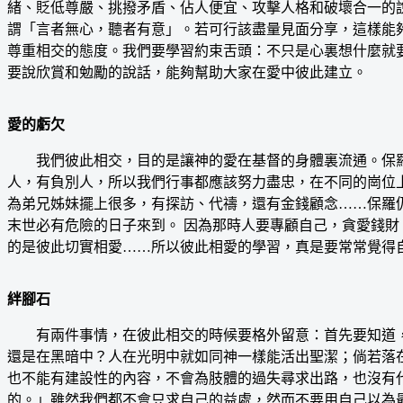
緒、貶低尊嚴、挑撥矛盾、佔人便宜、攻擊人格和破壞合一的
謂「言者無心，聽者有意」。若可行該盡量見面分享，這樣能
尊重相交的態度。我們要學習約束舌頭：不只是心裏想什麼就
要說欣賞和勉勵的說話，能夠幫助大家在愛中彼此建立。
愛的虧欠
我們彼此相交，目的是讓神的愛在基督的身體裏流通。保羅
人，有負別人，所以我們行事都應該努力盡忠，在不同的崗位
為弟兄姊妹擺上很多，有探訪、代禱，還有金錢顧念……保羅
末世必有危險的日子來到。 因為那時人要專顧自己，貪愛錢財
的是彼此切實相愛……所以彼此相愛的學習，真是要常常覺得
絆腳石
有兩件事情，在彼此相交的時候要格外留意：首先要知道，
還是在黑暗中？人在光明中就如同神一樣能活出聖潔；倘若落
也不能有建設性的內容，不會為肢體的過失尋求出路，也沒有
的。」雖然我們都不會只求自己的益處，然而不要用自己以為