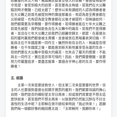
前嚴重的天災人禍，萬國萬民都會受很大的苦難。基督徒為要持
守見證，會受到極大的迫害，甚至要為主殉道。若我們在大災難
臨到時才儆醒，已經太遲了！歷世以來有讀經的人認為得勝者會
在大災難之前首先被提到神的寶座那裏去、有認為是全教會都在
災前被提、也有認為是全教會都在災後才被提的。但無論如何，
我們都需要及早儆醒，要作得勝者。若得勝者能在七年大災難之
前首先被提，我們就能免去在大災難中的痛苦。若我們不是得勝
者，並且在七年大災難之前我們已經離世歸主，那麼，在基督台
前的審判裏我們都會被主責備，並會被丟在黑暗裏哀哭切齒，不
能與主在千年國度裹一同作王。雖然所有信主的人，無論是否得
勝者，在千年國度之後，都能進到新天新地裏享受永遠的生命。
但他們要在大災難中受極大的痛苦，也失去了屬天的獎賞，不能
與主一同作王，實在是非常可惜的！因此，我們需要儆醒，並要
努力作屬靈追求、要盡忠服事、要過合乎神心意的生活、要作得
勝者！
五. 結語
主第一次來是要拯救世人，但主第二次來是要審判世界，信
主的人也要面對基督台前關乎賞罰的審判。我們都要坦誠的撫心
自問，我們是否的確盼望主早日再來；抑或我們其實是不想主這
麽快就來，甚至我們不想主再來，以致我們仍然能沉醉在不討主
喜悅的生活中呢？主耶穌在啓示錄結束時說「我必快來！」甚願
我們每一個都好像約翰回應主說：「主耶穌阿，我願你來！」