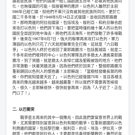
論甚麼民族，他們的國家一經亡國超過五百年，必被其他民族同
化，也無復國的可能。但按著神的應許，以色列人雖然於主前
586年已經亡國，但他們不單只沒有被其他民族所同化，更於亡
國二千多年後，於1948年5月14日正式復國，並收回西耶路撒
冷。那時周邊的阿拉伯國家，包括埃及、敍利亞、和約旦聯合起
來攻打以色列，他們誇下海口，要把當時僅約幾十萬人的以色列
國民全部趕到地中海去，將他們活活淹死。他們發動了許多埸戰
爭，後來在1967年6月7日，強大的聯軍再來攻打以色列，軍力
薄弱的以色列只花了六天就把聯軍完全打敗，這就是「六日戰
爭」。以色列人終於也收回了東耶路撒冷，包括舊城區，就是二
千多年前他們敬拜的中心。以色列軍隊及許多猶太人湧進東耶路
撒冷，到了哭牆，就是猶太人哀悼亡國及聖殿被毁的地方，他們
非常激動，扶著哭牆流淚，因為他們終於回來了，整個耶路撒冷
重新歸回以色列人的懷抱裏！主耶穌說：「當樹枝發嫩長葉的時
候，你們就知道夏天近了」。以色列已經復國75年，並且各樣主
再來的豫兆越來越多，越來越嚴重！所以我們不需要再等候很
久、很久，主耶穌很快、很快就會再來，因為「人子近了，正在
門口了！」
二. 以巴衝突
戰爭是主再來的其中一個豫兆，因此我們要留意世界上的戰
爭，尤其需要特別留意與以色列有關的戰爭。在重新建國的以色
列周邊的國家，包括黎巴嫩、敍利亞、約旦、埃及、伊拉克、伊
朗等，他們都是阿拉伯人，主要都是信奉伊斯蘭教的。雖然近年