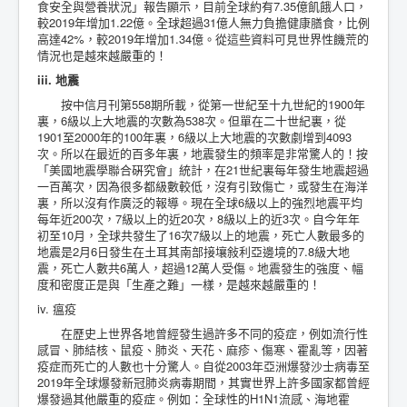
食安全與營養狀況」報告顯示，目前全球約有7.35億飢餓人口，
較2019年增加1.22億。全球超過31億人無力負擔健康膳食，比例
高達42%，較2019年增加1.34億。從這些資料可見世界性饑荒的
情況也是越來越嚴重的！
iii. 地震
按中信月刊第558期所載，從第一世紀至十九世紀的1900年
裏，6級以上大地震的次數為538次。但單在二十世紀裏，從
1901至2000年的100年裏，6級以上大地震的次數劇增到4093
次。所以在最近的百多年裏，地震發生的頻率是非常驚人的！按
「美國地震學聯合硏究會」統計，在21世紀裏每年發生地震超過
一百萬次，因為很多都級數較低，沒有引致傷亡，或發生在海洋
裏，所以沒有作廣泛的報導。現在全球6級以上的強烈地震平均
每年近200次，7級以上的近20次，8級以上的近3次。自今年年
初至10月，全球共發生了16次7級以上的地震，死亡人數最多的
地震是2月6日發生在土耳其南部接壤敍利亞邊境的7.8級大地
震，死亡人數共6萬人，超過12萬人受傷。地震發生的強度、幅
度和密度正是與「生產之難」一樣，是越來越嚴重的！
iv. 瘟疫
在歷史上世界各地曾經發生過許多不同的疫症，例如流行性
感冒、肺結核、鼠疫、肺炎、天花、麻疹、傷寒、霍亂等，因著
疫症而死亡的人數也十分驚人。自從2003年亞洲爆發沙士病毒至
2019年全球爆發新冠肺炎病毒期間，其實世界上許多國家都曾經
爆發過其他嚴重的疫症。例如：全球性的H1N1流感、海地霍