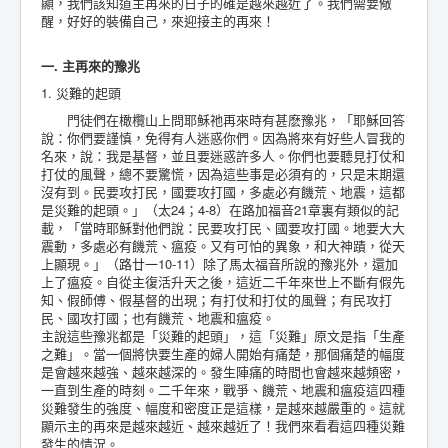
顯，我們該知道主再來的日子的確是越來越近了。我們需要儆
醒，好好的裝備自己，來迎接主的再來！
一. 主再來的豫兆
1. 災難的起頭
門徒們在橄欖山上問耶穌祂再來時有甚麽豫兆，「耶穌回答
說：你們要謹慎，免得有人迷惑你們。因為將來有好些人冒我的
名來，說：我是基督，並且要迷惑許多人。你們也要聽見打仗和
打仗的風聲，總不要驚慌，因為這些事是必須有的，只是末期還
沒有到。民要攻打民，國要攻打國，多處必有饑荒、地震，這都
是災難的起頭。」（太24；4-8）在路加福音21章裏有類似的記
載，「當時耶穌對他們說：民要攻打民、國要攻打國。地要大大
震動，多處必有饑荒、瘟疫。又有可怕的異象，和大神蹟，從天
上顯現。」（路廿一10-11）除了馬太福音所說的豫兆外，還加
上了瘟疫。自從主復活升天之後，這近二千年來世上不斷有假先
知、假師傅、假基督的出現；有打仗和打仗的風聲；有民攻打
民、國攻打國；也有饑荒、地震和瘟疫。
主說這些豫兆都是「災難的起頭」，這「災難」原文是指「生產
之難」。當一個將快要生產的婦人開始有痛楚，那個痛楚的幅度
是會越來越強、越來越深的。發生陣痛的時間也會越來越頻密，
一直到生產的時刻。二千年來，戰爭、饑荒、地震和瘟疫這四種
災難發生的強度、幅度和密度正是這樣，是越來越嚴重的。這就
顯示主的再來是越來越近、越來越近了！我們來看看這四種災難
發生的情況。