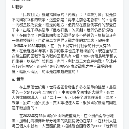
i. 戰爭
「民攻打民」就是指國家的「內戰」；「國攻打國」就是指
不同國家互相的戰爭，這些都是主再來之前必定會發生的。香港
一向都是較為安全、穩定的地方，但竟然在反修例事件的那些日
子中，出現了極為嚴重「民攻打民」的悲劇，我們仍然記憶猶
新。在國際間，內戰和國與國的戰爭是多不勝數的。根據匈牙利
一位教授統計，自從第二次世界大戰之後的37年裏，即是由
1945年至1982年期間，在世界上沒有任何戰爭的日子只有26
天。在最近這40年裏，戰爭的數字也是不斷增加的。現在全球正
在發生國與國戰爭及內戰的國家共有32個，當中有俄烏戰爭和以
巴衝突，以及近年敍利亞、也門、利比亞三大血腥內戰。全球共
有197個國家，即是有16％的國家正處於戰亂之中。戰爭的強
度、幅度和密度，的確是越來越嚴重的！
ii. 饑荒
在上兩個世紀裏，世界各國曾發生許多次嚴重的饑荒。最嚴
重的一次是1959年至1961年，中國發生全國性的大饑荒，死亡
人數達5500萬人。到了二十一世紀，因著全球氣候暖化、旱災、
戰爭、疫症、通貨膨脹、貧困等種種因素，很多國家饑荒的問題
是不斷加劇的。
在2022年有53個國家正面臨嚴重饑荒，在亞洲西南部份地
區、加勒比海和非洲部分地區的飢餓情況仍在攀升，在非洲大陸
每五個人中就有一人面臨飢餓。根據聯合國發表的2023「世界糧