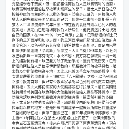
有聖經學者不贊成，但一般都相信阿拉伯人是以實瑪利的後裔，
以實瑪利就是亞伯拉罕按著肉體所生的兒子，猶太人是亞伯拉罕
按着神應許而生的兒子以撒的後裔。若這是正確的，阿拉伯人與
猶太人的先祖就是同父異母的兄弟，但幾千年來卻不斷相爭。在
猶太人亡國漂流海外的年日裏，神在舊約裏應許給以色列人的迦
南美地，長期由巴勒斯坦阿拉伯人所居住，他們將這片土地視為
自己的國家。在1967年的「六日戰爭」之後，巴勒斯坦的領土只
剩下約旦河西岸和加沙走廊。約旦河西岸由巴勒斯坦自治政府有
限度管治，以色列也有某程度上的管轄權。而加沙走廊是由巴勒
斯坦伊斯蘭組織「哈瑪斯」所掌控。因此自從1948年起，以色列
及巴勒斯坦一直都有衝突，水火不容，雙方都在爭取同一塊土地
上的絕對擁有權。以巴雙方除了政治爭拗，還有宗教衝突。巴勒
斯坦的阿拉伯人是信奉伊斯蘭教的，耶路撒冷同時被基督教、猶
太教及伊斯蘭教視為聖地，因此以巴曾因爭奪聖地耶路撒冷，多
次爆發嚴重的流血衝突。1967年「六日戰爭」之後，以色列將耶
路撒冷設為首都，但只有少數國家承認以色列對耶路撒冷有絕對
擁有權，因此大部份國家的大使館都設在特拉維夫。前任美國總
統特朗普將美國在以色列的大使館從特拉維夫遷往耶路撒冷，是
間接承認以色列對耶路撒冷有絕對擁有權，這當然引致許多國
家，尤其是阿拉伯國家的不滿。耶路撒冷內的聖殿山是從前亞伯
拉罕獻以撒的地方，也是所羅門興建第一聖殿及所羅巴伯重建第
二聖殿的所在地，但第二聖殿已在主後70年被羅馬軍隊摧毀。於
主後691年阿拉伯人在猶太人的聖殿山上興建了一座伊斯蘭教的
金色岩石圓頂清真寺，後來在附近再興建了阿克蕯清真寺。現在
以色列雖然擁有整個耶路撒冷，但聖殿山上兩座清真寺及附近的