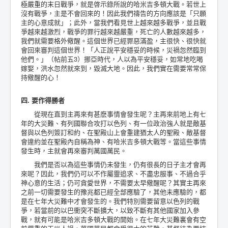
極嚴重的末日戰爭，就是啓示錄所說的哈米吉多頓大戰。若世上
沒有戰爭，主是不會回來的！因此我們禱告的方向應該是「只願
主的心意成就」；此外，當我們看見世上越來越多戰爭，並且戰
爭越來越激烈，戰爭的罪行越來越嚴重，死亡的人數越來越多，
我們就需要格外儆醒。這個世界已經罪惡滿盈，主很快、很快就
會回來審判這個世界！「人正說平安穩妥的時候，災禍忽然臨到
他們。」（帖前五3）挪亞時代，人以為平安穩妥，如常地吃喝
嫁娶，洪水忽然就來到，毀滅大地。因此，我們實在需要常常保
持儆醒的心！
四. 要作得勝者
從現在直到主再來有甚麽事情會發生呢？主再來前地上有七
年的大災難、有列國聯合攻打以色列、有一位政治強人就是敵基
督與以色列簽訂和約、在聖殿山上會重建猶太人的聖殿、敵基督
會違約並在聖殿內自稱為神、有哈米吉多頓大戰等。當這些事情
發生時，主就會再來審判萬國萬民。
我們是否以為這些事情仍未發生，仍有很長的日子主才會再
來呢？因此，我們仍可以不作屬靈追求、不盡忠服事、不過合乎
神心意的生活；仍可貪愛世界，不需要太早儆醒呢？其實主再來
之前一切需要發生的豫兆都已經全部應驗了，其他未應驗的，都
是在七年大災難中才會發生的。我們特別需要留意以色列的戰
爭，若當前的以巴衝突不斷擴大，以致不斷有其他國家加入參
戰，就有可能是哈米吉多頓大戰的開始。在七年大災難裏會有空