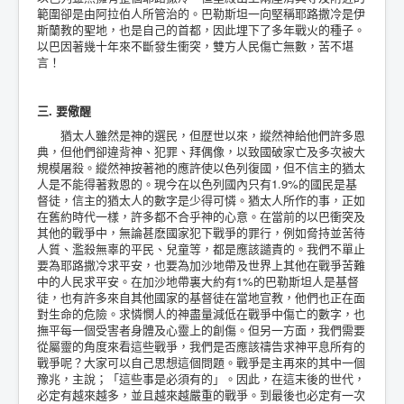
範圍卻是由阿拉伯人所管治的。巴勒斯坦一向堅稱耶路撒冷是伊
斯蘭教的聖地，也是自己的首都，因此埋下了多年戰火的種子。
以巴因著幾十年來不斷發生衝突，雙方人民傷亡無數，苦不堪
言！
三. 要儆醒
猶太人雖然是神的選民，但歴世以來，縱然神給他們許多恩
典，但他們卻違背神、犯罪、拜偶像，以致國破家亡及多次被大
規模屠殺。縱然神按著祂的應許使以色列復國，但不信主的猶太
人是不能得著救恩的。現今在以色列國內只有1.9%的國民是基
督徒，信主的猶太人的數字是少得可憐。猶太人所作的事，正如
在舊約時代一樣，許多都不合乎神的心意。在當前的以巴衝突及
其他的戰爭中，無論甚麽國家犯下戰爭的罪行，例如脅持並苦待
人質、濫殺無辜的平民、兒童等，都是應該譴責的。我們不單止
要為耶路撒冷求平安，也要為加沙地帶及世界上其他在戰爭苦難
中的人民求平安。在加沙地帶裏大約有1%的巴勒斯坦人是基督
徒，也有許多來自其他國家的基督徒在當地宣教，他們也正在面
對生命的危險。求憐憫人的神盡量減低在戰爭中傷亡的數字，也
撫平每一個受害者身體及心靈上的創傷。但另一方面，我們需要
從屬靈的角度來看這些戰爭，我們是否應該禱告求神平息所有的
戰爭呢？大家可以自己思想這個問題。戰爭是主再來的其中一個
豫兆，主說；「這些事是必須有的」。因此，在這末後的世代，
必定有越來越多，並且越來越嚴重的戰爭。到最後也必定有一次