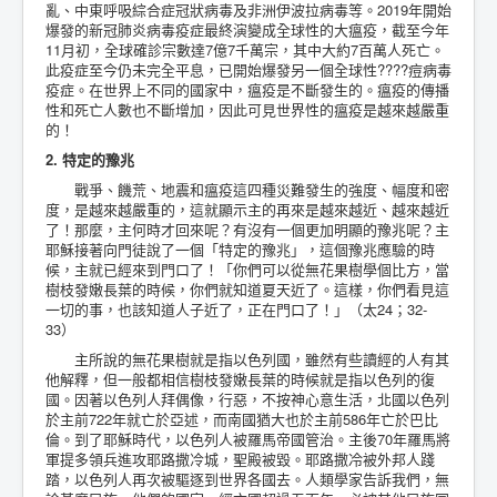
亂、中東呼吸綜合症冠狀病毒及非洲伊波拉病毒等。2019年開始
爆發的新冠肺炎病毒疫症最終演變成全球性的大瘟疫，截至今年
11月初，全球確診宗數達7億7千萬宗，其中大約7百萬人死亡。
此疫症至今仍未完全平息，已開始爆發另一個全球性????痘病毒
疫症。在世界上不同的國家中，瘟疫是不斷發生的。瘟疫的傳播
性和死亡人數也不斷增加，因此可見世界性的瘟疫是越來越嚴重
的！
2. 特定的豫兆
戰爭、饑荒、地震和瘟疫這四種災難發生的強度、幅度和密
度，是越來越嚴重的，這就顯示主的再來是越來越近、越來越近
了！那麼，主何時才回來呢？有沒有一個更加明顯的豫兆呢？主
耶穌接著向門徒說了一個「特定的豫兆」，這個豫兆應驗的時
候，主就已經來到門口了！「你們可以從無花果樹學個比方，當
樹枝發嫩長葉的時候，你們就知道夏天近了。這樣，你們看見這
一切的事，也該知道人子近了，正在門口了！」（太24；32-
33）
主所說的無花果樹就是指以色列國，雖然有些讀經的人有其
他解釋，但一般都相信樹枝發嫩長葉的時候就是指以色列的復
國。因著以色列人拜偶像，行惡，不按神心意生活，北國以色列
於主前722年就亡於亞述，而南國猶大也於主前586年亡於巴比
倫。到了耶穌時代，以色列人被羅馬帝國管治。主後70年羅馬將
軍提多領兵進攻耶路撒冷城，聖殿被毀。耶路撒冷被外邦人踐
踏，以色列人再次被驅逐到世界各國去。人類學家告訴我們，無