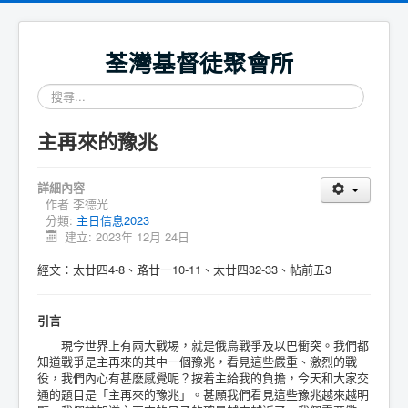
荃灣基督徒聚會所
搜
尋...
主再來的豫兆
詳細內容
作者
李德光
分類:
主日信息2023
建立: 2023年 12月 24日
經文：太廿四4-8、路廿一10-11、太廿四32-33、帖前五3
引言
現今世界上有兩大戰埸，就是俄烏戰爭及以巴衝突。我們都
知道戰爭是主再來的其中一個豫兆，看見這些嚴重、激烈的戰
役，我們內心有甚麽感覺呢？按着主給我的負擔，今天和大家交
通的題目是「主再來的豫兆」。甚願我們看見這些豫兆越來越明