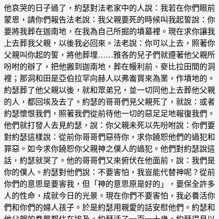
他哀哭的日子過了，約瑟對法老家中的人說：我若在你們眼前
蒙恩，請你們報告法老說：我父親要死的時候叫我起誓說：你
要將我葬在迦南地，在我為自己所掘的墳墓裡。現在求你讓我
上去葬我父親，以後我必回來。法老說：你可以上去，照著你
父親叫你起的誓，將他葬埋……雅各的兒子們就遵著他父親所
吩咐的辦了，把他搬到迦南地，葬在幔利前、麥比拉田間的洞
裡；那洞和田是亞伯拉罕向赫人以弗崙買來為業，作墳地的。
約瑟葬了他父親以後，就和眾弟兄，並一切同他上去葬他父親
的人，都回埃及去了。約瑟的哥哥們見父親死了，就說：或者
約瑟懷恨我們，照著我們從前待他一切的惡足足地報復我們。
他們就打發人去見約瑟，說：你父親未死以先吩咐說：你們要
對約瑟這樣說：從前你哥哥們惡待你，求你饒恕他們的過犯和
罪惡。如今求你饒恕你父親神之僕人的過犯。他們對約瑟說這
話，約瑟就哭了。他的哥哥們又來俯伏在他面前，說：我們是
你的僕人。約瑟對他們說：不要害怕，我豈能代替神呢？從前
你們的意思是要害我，但「神的意思原是好的」，要保全許多
人的性命，成就今日的光景。現在你們不要害怕，我必養活你
們和你們的婦人孩子。於是約瑟用親愛的話安慰他們。約瑟和