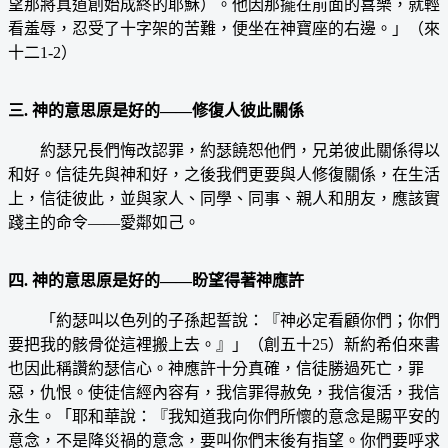
望那將真道創始成終的耶穌）。他因那擺在前面的喜樂，就輕
看羞辱，忍受了十字架的苦難，便坐在神寶座的右邊。」（來
十二1-2）
三. 神的意思原是好的——修復人彼此關係
約瑟兄長們悔改認罪，約瑟饒恕他們，兄弟彼此關係得以
和好。信徒先與神和好，之後我們更要與人修復關係，在生活
上，信徒彼此，並與家人、同學、同事、親人和朋友，應該實
踐主的命令——愛鄰如己。
四. 神的意思原是好的——盼望得著神應許
「約瑟叫以色列的子孫起誓說：『神必定看顧你們；你們
要把我的骸骨從這裡搬上去。』」（創五十25）新約希伯來書
也因此稱讚約瑟信心。神應許十分真確，信徒勝過死亡，罪
惡，仇恨。使徒信經內容有，我信罪得赦免，我信復活，我信
永生。「耶和華說：『我知道我向你們所懷的意念是賜平安的
意念，不是降災禍的意念，要叫你們末後有指望。你們要呼求