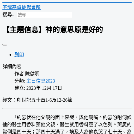
荃灣基督徒聚會所
搜尋...
【主題信息】神的意思原是好的
列印
詳細內容
作者
陳健明
分類:
主日信息2023
建立: 2023年 12月 17日
經文：創世記五十章1-6及12-26節
「約瑟伏在他父親的面上哀哭，與他親嘴。約瑟吩咐伺候
他的醫生用香料薰他父親，醫生就用香料薰了以色列。薰屍的
常例是四十天；那四十天滿了，埃及人為他哀哭了七十天。為