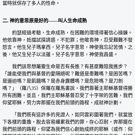
當時就保存了多人的性命。
二. 神的意思原是好的——叫人生命成熟
約瑟經過考驗，生命成熟，在困難的環境得著信心操鍊。
他依靠神，抵擋試探誘惑，不犯罪；他敬畏神，忍受艱難不發
怨言。他生兒子瑪拿西，兒子名字意思，神使我忘記苦情，之
後，他又生兒子以法蓮，兒子名字意思，神使我昌盛。
我們該思想屬靈生命是否有長進？有甚麼難阻我進步？
「誰能使我們與基督的愛隔絕呢？難道是患難嗎？是困苦嗎？
是逼迫嗎？是飢餓嗎？是赤身露體嗎？是危險嗎？是刀劍
嗎？」（羅八35）保羅在羅馬書說，我們靠著主耶穌基督得勝
所有困難。並且，我們主耶穌基督忍受了十字架的苦難，我們
仰望耶穌，努力奔那擺在我們前頭的路程，成就神計劃。
「我們既有這許多的見證人，如同雲彩圍著我們，就當放
下各樣的重擔，脫去容易纏累我們的罪，存心忍耐，奔那擺在
我們前頭的路程，仰望為我們信心創始成終的耶穌（或作：仰