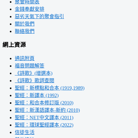
聚會時間表
金錢奉獻安排
惡劣天氣下的聚會指引
關於我們
聯絡我們
網上資源
通訊附頁
福音問題解答
《詩歌》(增選本)
《詩歌》歌詞查閱
聖經：新標點和合本 (1919,1989)
聖經：新譯本 (1992)
聖經：和合本修訂版 (2010)
聖經：新漢語譯本-新約 (2010)
聖經：NET中文譯本 (2011)
聖經：環球聖經譯本 (2022)
信徒生活