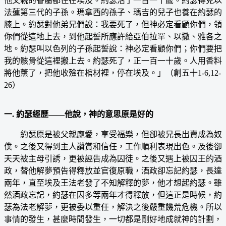
他父親的眷屬都住在埃及。約瑟活了一百一十歲。約瑟得見以
法蓮第三代的子孫。瑪拿西的孫子、瑪吉的兒子也養在約瑟的
膝上。約瑟對他弟兄們說：我要死了，但神必定看顧你們，領
你們從這地上去，到他起誓所應許給亞伯拉罕、以撒、雅各之
地。約瑟叫以色列的子孫起誓說：神必定看顧你們；你們要把
我的骸骨從這裡搬上去。約瑟死了，正一百一十歲。人用香料
將他薰了，把他收殮在棺材裡，停在埃及。」（創五十1-6,12-
26）
一. 約瑟經歷——他說，神的意思原是好的
約瑟原是被父親龐愛，享受福樂，但卻被兄長出賣成為奴
僕。之後又得到主人讚賞和信任，工作順利表現出色。及後卻
天天被主母引誘，更被誣告成為囚徒。之後又遇上被囚王的酒
政，替他解夢預告得釋放並官復原職，酒政卻忘記約瑟，長達
兩年，直至埃及王法老發了不知解釋的夢，他才想起約瑟。雖
然酒政忘記，約瑟在囚多等兩年才得釋放，但這正是時候，約
瑟為法老解夢，更被委以重任，解決之後嚴重饑荒危機。所以
事情的發生，甚麼時間發生，一切都是剛好地成就神的計劃，