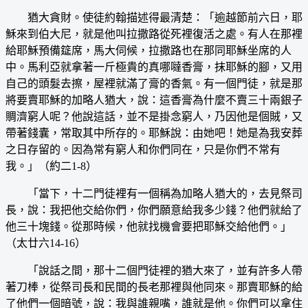
猶大貪財。使徒約翰描述得最清楚：「逾越節前六日，耶
穌來到伯大尼，就是他叫拉撒路從死裡復活之處。有人在那裡
給耶穌預備筵席，馬大伺候，拉撒路也在那同耶穌坐席的人
中。馬利亞就拿著一斤極貴的真哪噠香膏，抹耶穌的腳，又用
自己的頭髮去擦，屋裡就滿了膏的香氣。有一個門徒，就是那
將要賣耶穌的加略人猶大，說：這香膏為什麼不賣三十兩銀子
賙濟窮人呢？他說這話，並不是掛念窮人，乃因他是個賊，又
帶著錢囊，常取其中所存的。耶穌說：由她吧！她是為我安葬
之日存留的。因為常有窮人和你們同在，只是你們不常有
我。」（約二1-8）
「當下，十二門徒裡有一個稱為加略人猶大的，去見祭司
長，說：我把他交給你們，你們願意給我多少錢？他們就給了
他三十塊錢。從那時候，他就找機會要把耶穌交給他們。」
（太廿六14-16）
「說話之間，那十二個門徒裡的猶大來了，並有許多人帶
著刀棒，從祭司長和民間的長老那裡與他同來。那賣耶穌的給
了他們一個暗號，說：我與誰親嘴，誰就是他。你們可以拿住