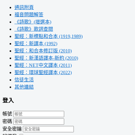
通訊附頁
福音問題解答
《詩歌》(增選本)
《詩歌》歌詞查閱
聖經：新標點和合本 (1919,1989)
聖經：新譯本 (1992)
聖經：和合本修訂版 (2010)
聖經：新漢語譯本-新約 (2010)
聖經：NET中文譯本 (2011)
聖經：環球聖經譯本 (2022)
信徒生活
其他連結
登入
帳號
密碼
安全密鑰