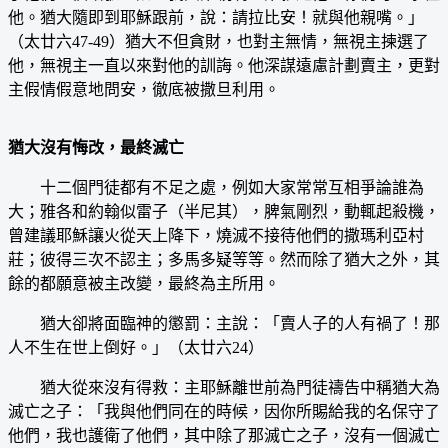
他。猶大隨即到耶穌跟前，說：請拉比安！就與他親嘴。」
（太廿六47-49）猶大不但貪財，也對主無情，無視主揀選了
他，無視主一直以來對他的訓誨。他深謀遠慮計劃賣主，更對
主假情假意地問安，徹底被撒旦利用。
猶大沒有悔改，最終滅亡
十二個門徒都有不足之處，例如大家常常互相爭論誰為
大；雅各和約翰似雷子（半尼其），脾氣剛烈，動輒起殺機，
曾建議耶穌讓火從天上降下，燒滅不接待他們的撒瑪利亞村
莊；彼得三次不認主；多馬多疑等等。然而除了猶大之外，其
餘的都願意被主改變，最終為主所用。
猶大卻將面臨神的懲罰：主說：「賣人子的人有禍了！那
人不生在世上倒好。」（太廿六24）
猶大從來沒有得救：主耶穌離世前為門徒禱告中稱猶大為
滅亡之子：「我與他們同在的時候，因你所賜給我的名保守了
他們，我也護衛了他們，其中除了那滅亡之子，沒有一個滅亡