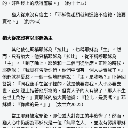
的，好叫經上的話得應驗。」（約十七12）
猶大從來沒有信主：「耶穌從起頭就知道誰不信祂，誰要
賣祂。」（約六64）
猶大從來沒有以耶穌為主
其他使徒既稱耶穌為「拉比」，也稱耶穌為「主」。然
而，只有猶大，他只稱耶穌為「拉比」，從不稱呼耶穌為
「主」。「到了晚上，耶穌和十二個門徒坐席。正吃的時候，
耶穌說：『我實在告訴你們，你們中間有一個人要賣我了。』
他們就甚憂愁，一個一個地問他說：『主，是我嗎？』耶穌回
答說：『同我蘸手在盤子裡的，就是他要賣我。人子必要去
世，正如經上指著他所寫的，但賣人子的人有禍了！那人不生
在世上倒好。』賣耶穌的猶大問他說：『拉比，是我嗎？』耶
穌說：『你說的是。』」（太廿六20-25）
當主耶穌被定罪後，即使猶大對賣主的事後悔了！然而，
猶大心中仍認為耶穌只是一位「無辜之人」，並沒有認識耶穌