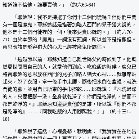
知道誰不信他，誰要賣他。」（約六63-64）
「耶穌說：我不是揀選了你們十二個門徒嗎？但你們中間
有一個是魔鬼。耶穌這話是指著加略人西門的兒子猶大說的，
他本是十二個門徒裡的一個，後來要賣耶穌的。」（約六70-
71）由於本節的「魔鬼」一詞沒有冠詞，所以並不是指撒但。
意思應該是形容猶大的心思已經被魔鬼所霸佔。
「逾越節以前，耶穌知道自己離世歸父的時候到了。他既
然愛世間屬自己的人，就愛他們到底。吃晚飯的時候，魔鬼已
將賣耶穌的意思放在西門的兒子加略人猶大心裡……就離席站
起來，脫了衣服，拿一條手巾束腰。隨後把水倒在盆裡，就洗
門徒的腳，並用自己所束的手巾擦乾……耶穌說：『凡洗過澡
的人，只要把腳一洗，全身就乾淨了。你們是乾淨的，然而不
都是乾淨的。』耶穌原知道要賣他的是誰，所以說『你們不都
是乾淨的』……『同我吃飯的人用腳踢我。』」（約十三1-
18）
「耶穌說了這話，心裡憂愁，就明說：『我實實在在地告
訴你們：你們中間有一個人要賣我了。』門徒彼此對看，猜不