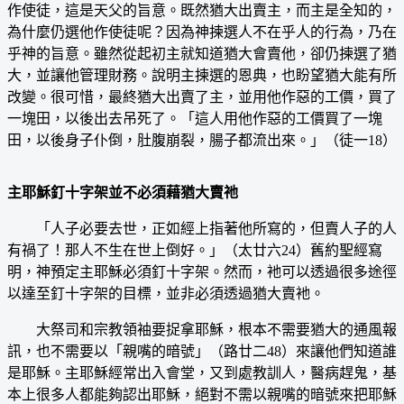
作使徒，這是天父的旨意。既然猶大出賣主，而主是全知的，
為什麼仍選他作使徒呢？因為神揀選人不在乎人的行為，乃在
乎神的旨意。雖然從起初主就知道猶大會賣他，卻仍揀選了猶
大，並讓他管理財務。說明主揀選的恩典，也盼望猶大能有所
改變。很可惜，最終猶大出賣了主，並用他作惡的工價，買了
一塊田，以後出去吊死了。「這人用他作惡的工價買了一塊
田，以後身子仆倒，肚腹崩裂，腸子都流出來。」（徒一18）
主耶穌釘十字架並不必須藉猶大賣祂
「人子必要去世，正如經上指著他所寫的，但賣人子的人
有禍了！那人不生在世上倒好。」（太廿六24）舊約聖經寫
明，神預定主耶穌必須釘十字架。然而，衪可以透過很多途徑
以達至釘十字架的目標，並非必須透過猶大賣衪。
大祭司和宗教領袖要捉拿耶穌，根本不需要猶大的通風報
訊，也不需要以「親嘴的暗號」（路廿二48）來讓他們知道誰
是耶穌。主耶穌經常出入會堂，又到處教訓人，醫病趕鬼，基
本上很多人都能夠認出耶穌，絕對不需以親嘴的暗號來把耶穌