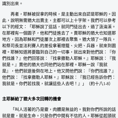
識別出來。
再者，耶穌被捉拿的時候，是主動出來自認是耶穌的。因
此，說明無需猶大出賣主，主都可以上十字架。我們可以參考
以下的經文：「耶穌說了這話，就同門徒出去，過了汲淪溪。
在那裡有一個園子，他和門徒進去了。賣耶穌的猶大也知道那
地方，因為耶穌和門徒屢次上那裡去聚集。猶大領了一隊兵，
和祭司長並法利賽人的差役拿著燈籠、火把、兵器，就來到園
裡。耶穌知道將要臨到自己的一切事，就出來對他們說：『你
們找誰？』他們回答說：『找拿撒勒人耶穌。』耶穌說：『我
就是。』賣他的猶大也同他們站在那裡。耶穌一說『我就
是』，他們就退後倒在地上。他又問他們說：『你們找誰？』
他們說：『找拿撒勒人耶穌。』耶穌說：『我已經告訴你們：
我就是。你們若找我，就讓這些人去吧！』」（約十八1-8）
主耶穌給了猶大多次回轉的機會
「叫人活著的乃是靈，肉體是無益的。我對你們所說的話
就是靈，就是生命。只是你們中間有不信的人。耶穌從起頭就