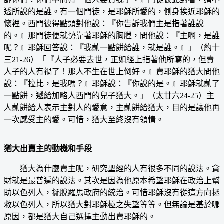
透所說的是誰。有一個門徒，是耶穌所愛的，側身挨近耶穌的
懷裡。西門彼得點頭對他說：『你告訴我們主是指著誰說
的。』那門徒便就勢靠著耶穌的胸膛，問他說：『主啊，是誰
呢？』耶穌回答說：『我蘸一點餅給誰，就是誰。』」（約十
三21-26）「『人子必要去世，正如經上指著他所寫的，但賣
人子的人有禍了！那人不生在世上倒好。』賣耶穌的猶大問他
說：『拉比，是我嗎？』耶穌說：『你說的是。』耶穌就蘸了
一點餅，遞給加略人西門的兒子猶大。」（太廿六24-25）主
人蘸餅給人表示主對人的愛意，主蘸餅給猶大，目的是讓他再
一次感受主的愛。可惜，猶大至終沒有領情。
猶大出賣主的動機和手段
猶大為什麼賣主呢，研究聖經的人有很多不同的說法。貪
財就是最普遍的說法。其次是因為他原本希望耶穌在政治上幫
助以色列人，擺脫羅馬政府的統治。可惜耶穌沒有從這方向拯
救以色列人，所以猶大對耶穌極之失望等等。但無論是基於哪
原因，都是猶大自己選擇主動出賣耶穌的。