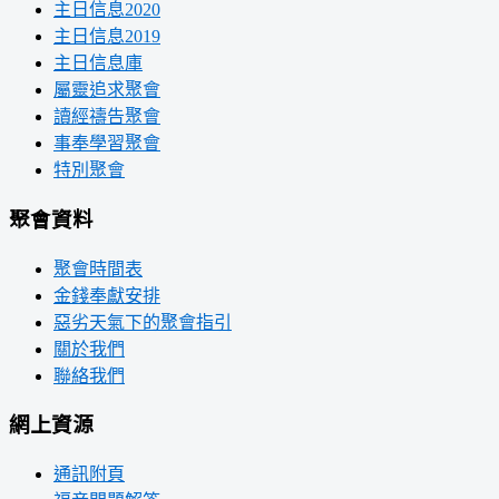
主日信息2020
主日信息2019
主日信息庫
屬靈追求聚會
讀經禱告聚會
事奉學習聚會
特別聚會
聚會資料
聚會時間表
金錢奉獻安排
惡劣天氣下的聚會指引
關於我們
聯絡我們
網上資源
通訊附頁