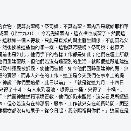
食物，便算為聖嗎﹖祭司說：不算為聖。聖肉乃是獻給耶和華
成聖（出廿九21），今若兜過聖肉，這衣襟也成聖了。然而這
。這就如一個人得救，只能是直接的與主發生關係，不能因為父
，然後挨着這些物的哪一樣，這物算污穢嗎﹖祭司說：必算污
面前也是如此；他們手下的各樣工作都是如此；他們在壇上所獻
他們重建聖殿，但他們若沒有過聖別的生活，就即便這殿能建造
以致神讓殿被拆毀，使他們被擄。如今他們回歸重建神的殿，無
靈的實際，而非人外在的工作。這正是今天我們在事奉上的提
。神說「你們要追想，此日以前」、「就是從這九月二十四日
，只得了十斗。有人來到酒池，想得五十桶，只得了二十桶。」
手。然而神雖然藉環境管教，他們卻仍未醒覺，沒有看見所遭遇
事，但心若沒有在神那裏，服事、工作就只有在耗費時間，願聖
橄欖樹都沒有結果子。從今日起，我必賜福與你們。」這實在是