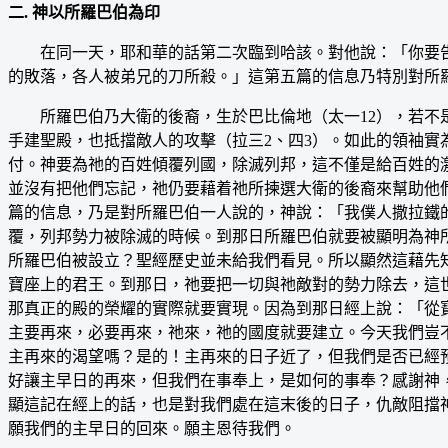
二. 神以所羅巴伯為印
在同一天，耶和華的話第二次臨到哈該。對他說：「你要告
的敗落，各人被弟兄的刀所殺。」這第五篇的信息乃特別對所
所羅巴伯乃大衛的後裔，生於巴比倫地（太一12），若不是
手建聖殿，也抵擋敵人的攻擊（拉三2、四3）。如此的領袖
付。神要為祂的百姓傾覆列國，除滅列邦，這不僅是給百姓的
並沒有把他們忘記，祂仍要藉着祂所揀選大衛的後裔來幫助他
篇的信息，乃是對所羅巴伯一人說的，神說：「我僕人撒拉鐵
覆，列邦勢力被除滅的時候。到那日所羅巴伯就要被顯明為神
所羅巴伯被設立？聖經歷史並未給我們看見。所以顯然這藉先
寶座上的君王。到那日，祂要把一切與祂敵對的勢力除去，這
那真正的殿的榮耀的實際就要實現。因為到那日經上說：「從
主要再來，必要再來，祂來，祂的國度就要建立。今天我們豈
主再來的渴望嗎？是的！主再來的日子近了，但我們是否已經預
好讓主早日的再來，但我們在事奉上，是如何的事奉？感謝神
顯這記在經上的話，也是對我們處在這末後的日子，仇敵阻擋
願我們的主早日的回來。願主恩待我們。