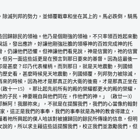
除滅列邦的勢力，並傾覆戰車和坐在其上的。馬必跌倒，騎馬
些回歸餘民的領袖。他乃是個剛強的領袖，不只率領百姓起來動
說話，發出應許，好讓他剛強壯膽的領導神的百姓完成神的托
脅，仍讓他們恐懼。但神讓他們看見說，神是信實的，祂的信實
。但另一面這些話更是在預言到那日要來的基督。因為這最後一
印是甚麼？印乃代表權柄。而到那日，就是天地震動，列國傾
的歷史看，甚麼時候見天地震動，列國傾覆，列邦勢力被除滅，
再來的時候，因為祂才是那真正的大衛的後裔，才是那真正坐在
啟十一15）。那比起先前所有的殿的榮耀都更大的殿的榮耀，
祂的子民。神要親自與他們同在，作他們的神。」（啟廿一3）
耶穌阿！我願祢來」，不就是在提醒我們，我們的心當像約翰對
的家，這正是我們的事奉，我們的事奉就是為神的教會得建立，
藉着祂所興起的僕人哈該對被擄歸回的餘民所傳達的信息，但明
女說的，所以求主藉這些話提醒我們，校正我們並激勵我們，但