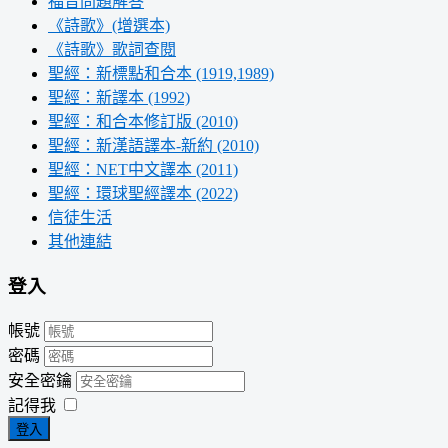
福音問題解答
《詩歌》(增選本)
《詩歌》歌詞查閱
聖經：新標點和合本 (1919,1989)
聖經：新譯本 (1992)
聖經：和合本修訂版 (2010)
聖經：新漢語譯本-新約 (2010)
聖經：NET中文譯本 (2011)
聖經：環球聖經譯本 (2022)
信徒生活
其他連結
登入
帳號
密碼
安全密鑰
記得我
登入