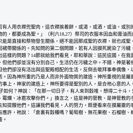
有人用衣襟兜聖肉，這衣襟挨着餅，或湯，或酒，或油，或別的
的，都要成為聖。」（利六18,27）祭司的衣服本因血和膏油而
只能是直接和祭物發生關係，絕不能因那成聖的衣襟，就也成聖
因裙帶關係的。先知問的第二個問題，若有人因摸死屍染了污穢
出這樣的問題？14節就給我們看見，耶和華說：這民這國，在我
，但他們卻並沒有分別自己，生活仍在污穢之中。不錯，神是著
但他們卻沒有活出與這聖殿相配的生活，反倒去敬拜事奉偶像，
活。因為神所重的乃是人而非外面物質的建造，神所重視的是屬
的事上，神家的建造上，神所要得是聖別的人，是合祂心意的人
些日子如何？神說：「在那一切日子，有人來到穀堆，想得二十斗
、霉爛、冰雹攻擊你們。」換言之，這是神的管教、是神管教的
先知提醒他們。這讓我們看見，人的努力，既便看來在摸屬靈的
有應許，祂說：「倉裏有穀種嗎？葡萄樹、無花果樹、石榴樹、
盛。