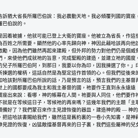
訴猶大省長所羅巴伯說：我必震動天地。我必傾覆列國的寶座，
羅巴伯說的。
因着被擄，他就可能已登上大衛的寶座。他被立為省長，作這
實為百姓之所需要。顯然他的心率先歸向神，神因此藉哈該再向他
激勵，因為他們雖然再起來建殿，但外邦的勢力對他們仍是個威
們，來使他們成就祂的旨意，完成聖殿的建造，並建立祂的國度
的兒子所羅巴伯阿，到那日，我要以你為印，因我揀選了你。」
所揀選的權柄，這話自然是為堅定這作首領的心。但我們從後來
知哈該對所羅巴伯所說的話，乃是預言的話，預言我們的主基督
世上的國都要成為我主和我主基督的國，祂要作王直到永永遠遠（
寶座出來說：看哪，神的帳幕在人間。祂要與人同住，他們要作
不就是在等候這日子，等候祂的再來嗎？這幾年我們的主題「主
備好了？我們蒙召來作主見證恢復的器皿，建造神的殿 — 神
，把這哈該書賜給我們，雖然這是舊約裏的一卷小先知書，是神
神見證的恢復，凶猛敵擋基督再來的日子裏，我們這些屬神的兒