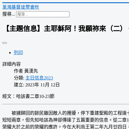
荃灣基督徒聚會所
搜尋...
【主題信息】主耶穌阿！我願祢來（二）
列印
詳細內容
作者
黃漢先
分類:
主日信息2023
建立: 2023年 11月 12日
經文：哈該書二章10-23節
被擄歸回的餘民雖因敵人的攪擾，停下重建聖殿的工程達十
短短兩章，但先知哈該為神卻傳達了五篇重要的信息。從二章
榮耀大於之前的榮耀的應許。今在大利烏王第二年九月廿四日