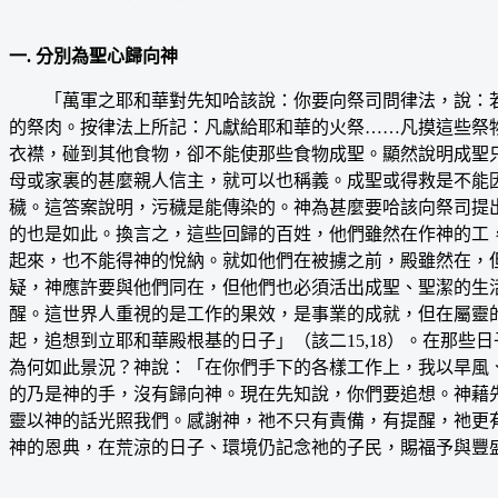
一. 分別為聖心歸向神
「萬軍之耶和華對先知哈該說：你要向祭司問律法，說：若
的祭肉。按律法上所記：凡獻給耶和華的火祭……凡摸這些祭物
衣襟，碰到其他食物，卻不能使那些食物成聖。顯然說明成聖
母或家裏的甚麼親人信主，就可以也稱義。成聖或得救是不能
穢。這答案說明，污穢是能傳染的。神為甚麼要哈該向祭司提
的也是如此。換言之，這些回歸的百姓，他們雖然在作神的工
起來，也不能得神的悅納。就如他們在被擄之前，殿雖然在，
疑，神應許要與他們同在，但他們也必須活出成聖、聖潔的生
醒。這世界人重視的是工作的果效，是事業的成就，但在屬靈
起，追想到立耶和華殿根基的日子」（該二15,18）。在那
為何如此景況？神說：「在你們手下的各樣工作上，我以旱風
的乃是神的手，沒有歸向神。現在先知說，你們要追想。神藉
靈以神的話光照我們。感謝神，祂不只有責備，有提醒，祂更
神的恩典，在荒涼的日子、環境仍記念祂的子民，賜福予與豐