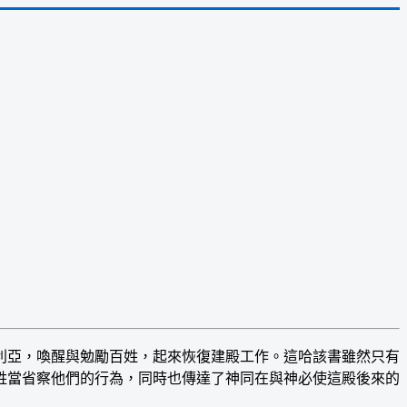
亞，喚醒與勉勵百姓，起來恢復建殿工作。這哈該書雖然只有
姓當省察他們的行為，同時也傳達了神同在與神必使這殿後來的