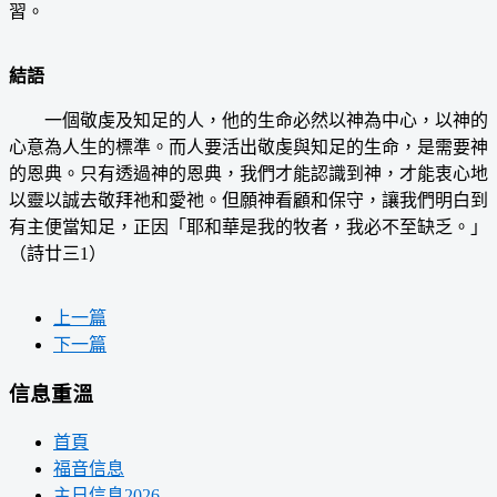
習。
結語
一個敬虔及知足的人，他的生命必然以神為中心，以神的
心意為人生的標準。而人要活出敬虔與知足的生命，是需要神
的恩典。只有透過神的恩典，我們才能認識到神，才能衷心地
以靈以誠去敬拜祂和愛祂。但願神看顧和保守，讓我們明白到
有主便當知足，正因「耶和華是我的牧者，我必不至缺乏。」
（詩廿三1）
上一篇
下一篇
信息重溫
首頁
福音信息
主日信息2026