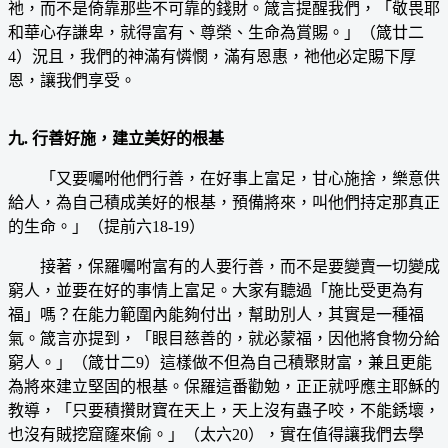
祂，而不是倚靠那些不可靠的錢財。箴言提醒我們，「敬畏耶
和華心存謙卑，就得富有、尊榮、生命為賞賜。」（箴廿二
4）況且，我們的神滿有憐憫，滿有恩惠，祂他必定賜下厚
恩，讓我們享受。
九. 行善好施，建立美好的根基
「又要囑咐他們行善，在好事上富足，甘心施捨，樂意供
給人，為自己積成美好的根基，預備將來，叫他們持定那真正
的生命。」（提前六18-19）
接著，保羅囑咐富有的人要行善，而不是要變賣一切變成
窮人，並要在好的事情上富足。大家有聽過「施比受更為有
福」嗎？在能力範圍內能夠付出，幫助別人，其實是一種福
氣。箴言亦提到，「眼目慈善的，就必蒙福，因他將食物分給
窮人。」（箴廿二9）這樣做不但為自己積聚財富，兼且更能
為將來建立堅固的根基。保羅這番勸勉，正正就呼應主耶穌的
教導，「只要積攢財寶在天上，天上沒有蟲子咬，不能銹壞，
也沒有賊挖窟窿來偷。」（太六20），實在值得讓我們去學