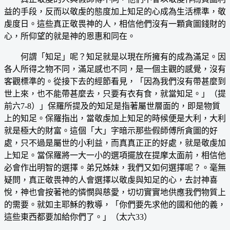
益的手段，反而以敬虔的態度加上知足的心成為生活標準，敬
虔度日。這些真正敬畏神的人，相信他們沒有一顆貪圖錢財的
心，所仰望的就是神的恩惠和同在。
何謂「知足」呢？知足就是以現在所擁有的成為滿足。因
各人所得之物不同，滿足感也不同，是一個主觀的感覺，沒有
客觀標準的。從接下去的經節看見，「因為我們沒有帶甚麼到
世上來，也不能帶甚麼去，只要有衣有食，就當知足。」（提
前六7-8）」保羅所提及的知足是指著屬世層面的，即是物質
上的知足。保羅指出，當敬虔加上知足的時候便是大利，大利
就是極大的財富。這個「大」字暗示那些假師傅所貪圖的好
處，只不過是屬世的小利益，而真真正正的好處，就是敬虔加
上知足。當保羅將一大一小的選項擺放在提摩太面前，相信他
必會作出明智的選擇。弟兄姊妹，我們又如何選擇呢？。毫無
疑問，真正敬畏神的人會選擇以敬虔與知足的心，去討神喜
悅，神也會按著祂的憐憫與慈愛，切切實實地供應我們物質上
的需要。就如主耶穌的教導，「你們要先求他的國和他的義，
這些東西都要加給你們了。」（太六33）