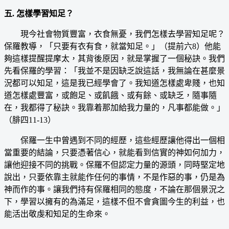
五. 怎樣學習知足？
現今社會物質豐富，衣食無憂，我們怎樣去學習知足呢？
保羅教導，「只要有衣有食，就當知足。」（提前六8）他能
夠這樣提醒提摩太，其背後原因，就是掌握了一個秘訣。我們
先看保羅的學習：「我並不是因缺乏說這話，我無論在甚麼景
況都可以知足，這是我已經學會了。我知道怎樣處卑賤，也知
道怎樣處豐富，或飽足、或飢餓、或有餘、或缺乏，隨事隨
在，我都得了秘訣。我靠着那加給我力量的，凡事都能做。」
（腓四11-13）
保羅一生中曾遇到不同的經歷，這些經歷讓他得出一個相
當重要的結論，只要憑著信心，就能看到信實的神如何加力，
讓他迎接不同的挑戰。保羅不但認定力量的源頭，同時堅定地
說出，只要依靠主就能作任何的事情，不是作惡的事，仍是為
神而作的事。讓我們持有保羅相同的態度，不論在那個景況之
下，學習以擁有的為滿足，這樣不但不會貪圖今生的利益，也
能活出敬虔和知足的生命來。