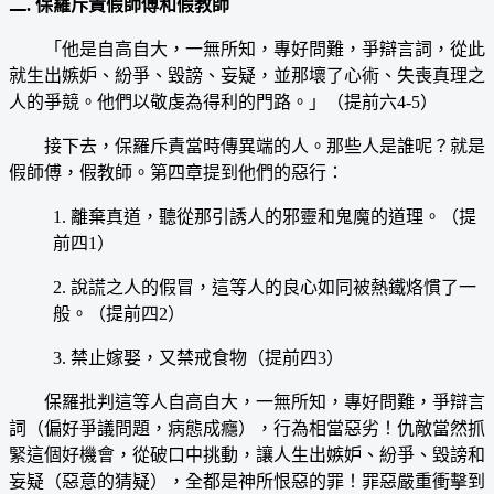
二. 保羅斥責假師傅和假教師
「他是自高自大，一無所知，專好問難，爭辯言詞，從此
就生出嫉妒、紛爭、毀謗、妄疑，並那壞了心術、失喪真理之
人的爭競。他們以敬虔為得利的門路。」（提前六4-5）
接下去，保羅斥責當時傳異端的人。那些人是誰呢？就是
假師傅，假教師。第四章提到他們的惡行：
1. 離棄真道，聽從那引誘人的邪靈和鬼魔的道理。（提
前四1）
2. 說謊之人的假冒，這等人的良心如同被熱鐵烙慣了一
般。（提前四2）
3. 禁止嫁娶，又禁戒食物（提前四3）
保羅批判這等人自高自大，一無所知，專好問難，爭辯言
詞（偏好爭議問題，病態成癮），行為相當惡劣！仇敵當然抓
緊這個好機會，從破口中挑動，讓人生出嫉妒、紛爭、毀謗和
妄疑（惡意的猜疑），全都是神所恨惡的罪！罪惡嚴重衝擊到