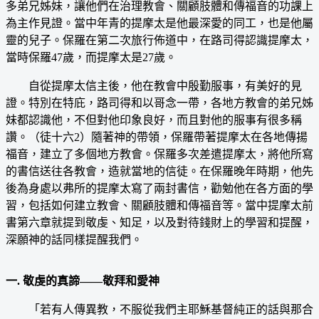
多弟兄姊妹，讓他們在治理教會、關顧肢體和傳福音的功課上
為主作見證。當中年青的提摩太是他最深愛的同工，也是他屬
靈的兒子。保羅在第二次旅行佈道中，在路司得認識提摩太，
當時保羅47歲，而提摩太是27歲。
自從提摩太信主後，他在教會中殷勤服事，有美好的見
證。特別在特庇，路司得和以哥念一帶，各地方教會的弟兄姊
妹都認識他，不但對他印象良好，而且對他的服事有很多稱
讚。（徒十六2）隨著神的帶領，保羅帶著提摩太在各地傳揚
福音，建立了多個地方教會。保羅多次差遣提摩太，將他所寫
的書信送往各教會，造就當地的信徒。在保羅晚年時期，他先
後為身處以弗所的提摩太寫了兩封書信，勸勉他在各方面的學
習，包括如何建立教會、關顧肢體和傳福音等。當中提摩太前
書第六章就提到敬虔、知足，以及對待錢財上的學習和提醒，
深願神的話同樣提醒我們。
一. 敬虔的真諦——敬拜和愛神
「若有人傳異教，不服從我們主耶穌基督純正的話與那合