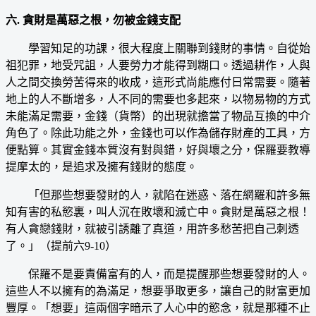
六. 貪財是萬惡之根，勿被金錢支配
學習知足的功課，很大程度上關聯到錢財的事情。自從始
祖犯罪，地受咒詛，人要勞力才能得到糊口。透過耕作，人與
人之間交換勞苦得來的收成，這形式尚能應付日常需要。隨著
地上的人不斷增多，人不同的需要也多起來，以物易物的方式
未能滿足需要，金錢（貨幣）的出現就擔當了物品互換的中介
角色了。除此功能之外，金錢也可以作為儲存財產的工具，方
便點算。其實金錢本質沒有對與錯，好與壞之分，保羅要教導
提摩太的，是追求及擁有錢財的態度。
「但那些想要發財的人，就陷在迷惑、落在網羅和許多無
知有害的私慾裏，叫人沉在敗壞和滅亡中。貪財是萬惡之根！
有人貪戀錢財，就被引誘離了真道，用許多愁苦把自己刺透
了。」（提前六9-10）
保羅不是要責備富有的人，而是提醒那些想要發財的人。
這些人不以擁有的為滿足，想要爭取更多，讓自己的財富更加
豐厚。「想要」這兩個字暗示了人心中的慾念，就是那種不止