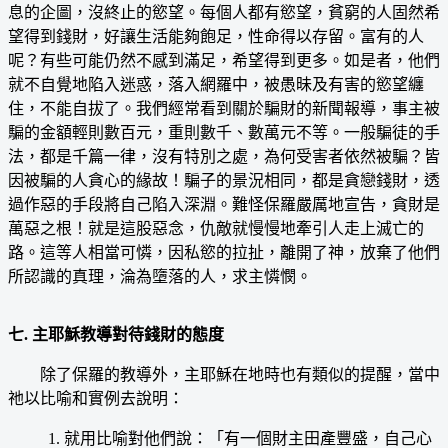
息的企圖，沒終止的慾望。每個人都有慾望，貧窮的人固然希
望得到錢財，好讓生活能夠飽足，性命得以存留。富有的人
呢？有些可能仍然不感到滿足，希望得到更多。如是者，他們
就不自覺地陷入迷惑，落入網羅中，被愚昧及有害的慾望纏
住，不能自拔了。我們經常看到關於騙財的新聞報導，事主被
騙的金額輕則數百元，重則數千、數萬元不等。一般騙徒的手
法，都是千篇一律，沒有特別之處，為何受害者依然被騙？皆
因被騙的人貪心的緣故！騙子的景況相同，都是貪戀錢財，透
過作惡的手段將自己陷入深淵。難怪保羅嚴厲地宣告，貪財是
萬惡之根！就是這股惡念，仇敵就慢慢地牽引人走上滅亡的
路。這等人相當可憐，因私慾的拉扯，離開了神，放棄了他們
所認識的真理，淪為墮落的人，求主憐憫。
七. 主耶穌教導對待錢財的態度
除了保羅的教導外，主耶穌在地時也有類似的提醒，當中
祂以比喻和實例去說明：
1. 就用比喻對他們說：「有一個財主田產豐盛，自己心