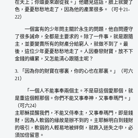
在天上；你還要來跟從我。」他聽見這話，臉上就變了
色，憂憂愁愁地走了，因為他的產業很多。（可十21-
22）
一個富有的少年問主關於永生的問題，他自問遵守
了很多誡命，全都是主要求的。除了一件事，就是跟隨
主，並要變賣所有的財產分給窮人，就做不到了。最
後，這位少年憂憂愁愁地走了。人因眷戀財寶，放不下
金錢的纏累，又怎能清心跟隨主呢？
3. 「因為你的財寶在哪裏，你的心也在那裏。」（可六
21）
「一個人不能事奉兩個主。不是惡這個愛那個，就
是重這個輕那個。你們不能又事奉神，又事奉瑪門。」
（可六24）
主耶穌提醒我們，不能又侍奉主，又事奉瑪門，即是錢
財，因為人軟弱的緣故是辦不到的。主耶穌明白到錢財
的吸引，軟弱的人輕易地被絆倒，就跌入迷失之中，必
須加倍留意。