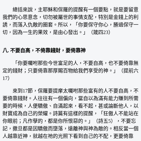
總括來說，主耶穌和保羅的提醒有一個要點，就是要留意
我們的心思意念，切勿被屬世的事情支配，特別是金錢上的利
誘，而落入仇敵的圈套。所以，「你要保守你心，勝過保守一
切，因為一生的果效，是由心發出。」（箴四23）
八. 不要自高，不倚靠錢財，要倚靠神
「你要囑咐那些今世富足的人，不要自高，也不要倚靠無
定的錢財；只要倚靠那厚賜百物給我們享受的神。」（提前六
17）
來到17節，保羅要提摩太囑咐那些富有的人不要自高，不
要倚靠錢財。人往往有一個偏向，當自以為滿有能力賺到所需
要的時候，人便驕傲、自滿起來，看不起，甚或論斷他人，以
財寶成為自己的榮耀。詩篇有這樣的提醒，「狂傲人不能站在
你眼前；凡作孽的，都是你所恨惡的。」（詩五5），不要忘
記，撒旦都是因驕傲而墮落，遠離神與神為敵的。相反當一個
人越靠近神，就越在祂的光照下看到自己的不配，更要倚靠