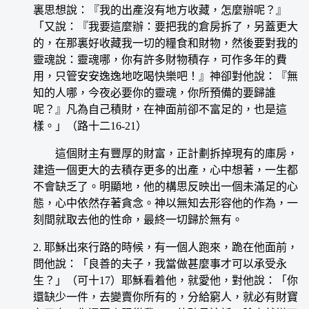
裏思想說：『我的出產沒有地方收藏，怎麼辦呢？』
「又說：『我要這麼辦：要把我的倉房拆了，另蓋更大
的，在那裏好收藏我一切的糧食和財物，然後要對我的
靈魂說：靈魂哪，你有許多財物積存，可作多年的費
用，只管安安逸逸地吃喝快樂吧！』神卻對他說：『無
知的人哪，今夜必要你的靈魂，你所預備的要歸誰
呢？』凡為自己積財，在神面前卻不富足的，也是這
樣。」（路十二16-21）
這個財主有豐厚的財富，正計劃拆掉現有的庫房，
建造一個更大的去積存更多的出產，心中想著，一生都
不會缺乏了。明顯地，他的構思反映出一個未滿足的心
態，心中依然存著貪念。神以無知去形容他的作為，一
刻間就取去他的性命，最終一切歸於無有。
2. 耶穌出來行路的時候，有一個人跑來，跪在他面前，
問他說：「良善的夫子，我當做甚麼事才可以承受永
生？」（可十17）耶穌看着他，就愛他，對他說：「你
還缺少一件，去變賣你所有的，分給窮人，就必有財寶