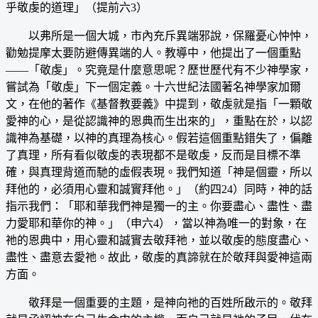
乎敬虔的道理」（提前六3）
以弗所是一個大城，市內充斥異端邪說，保羅憂心忡忡，
勸勉提摩太要防避傳異端的人。教導中，他提出了一個重點
——「敬虔」。究竟是什麼意思呢？歷世歷代有不少神學家，
嘗試為「敬虔」下一個定義。十六世紀法國著名神學家加爾
文，在他的著作《基督教要義》中提到，敬虔就是指「一顆敬
愛神的心，是從認識神的恩典而生出來的」，重點在於，以認
識神為基礎，以神的真理為核心。假若這個重點錯失了，偏離
了真理，所有看似敬虔的表現都不是敬虔，反而是目標不準
確，與真理背道而馳的虛假表現。我們知道「神是個靈，所以
拜他的，必須用心靈和誠實拜他。」（約四24）同時，神的話
指示我們：「耶和華我們神是獨一的主。你要盡心、盡性、盡
力愛耶和華你的神。」（申六4），當以神為唯一的對象，在
祂的恩典中，用心靈和誠實去敬拜祂，並以敬虔的態度盡心、
盡性、盡意去愛祂。故此，敬虔的真諦就在於敬拜與愛神這兩
方面。
敬拜是一個重要的主題，是神向祂的百姓所啟示的。敬拜