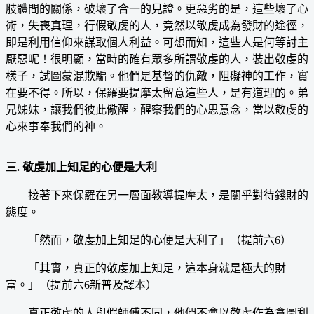
肢體間的關係，破壞了合一的見證。更惡劣的是，這些壞了心
術，失喪真理，行假敬虔的人，竟然以敬虔成為發財的途徑，
即是利用信仰來謀取個人利益。可想而知，這些人是何等討主
厭惡呢！很明顯，當時的確有眾多所謂敬虔的人，裝出敬虔的
樣子，試圖蒙混欺騙。他們是基督的仇敵，阻礙神的工作，實
在要不得。所以，保羅要提摩太留意這些人，是有道理的。弟
兄姊妹，讓我們彼此儆醒，醒察我們的心思意念，當以敬虔的
心來事奉我們的神。
三. 敬虔加上知足的心便是大利
接著下來保羅在另一層面教導提摩太，是關乎對待錢財的
態度。
「然而，敬虔加上知足的心便是大利了」（提前六6）
「其實，真正的敬虔加上知足，這本身就是極大的財
富。」（提前六6新普及譯本）
真正敬虔的人與假師傅不同，他們不會以敬虔作為貪圖利