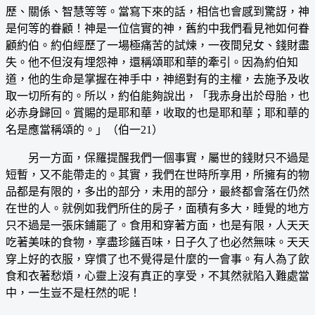
歷、關係、智慧等等。當寫下來的話，相信也會感到驚訝，神
是何等的眷顧！神是一位信實的神，舊約中我們看見祂如何眷
顧約伯。約伯經歷了一場極痛苦的試煉，一夜間兒女、錢財盡
失。他不但沒有埋怨神，還稱頌耶和華的牽引。因為約伯知
道，他的生命是掌握在神手中，神絕對有的主權，去施予及收
取一切所有的。所以，約伯能夠說出，「我赤身出於母胎，也
必赤身歸回。賞賜的是耶和華，收取的也是耶和華；耶和華的
名是應當稱頌的。」（伯一21）
另一方面，保羅提醒我們一個事實，屬世的錢財只不過是
短暫，又不能帶走的。其實，我們在世時所享用，所擁有的物
品都是有限的，多出的部分，未用的部分，最終都會落在仍然
在世的人。就例如我們所住的房子，面積有多大，睡覺的地方
只不過是一張床鋪罷了。食用和穿著方面，也是有限，人天天
吃著美味的食物，享盡珍饈百味，日子久了也必然無味。天天
穿上好的衣服，穿慣了也不覺得是什麼的一會事。有人為了飲
食和衣著愁煩，心靈上沒有真正的享受，不其然就陷入難處當
中，一生豈不是枉然的呢！