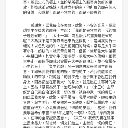
事，願意忠心的擺上，並盼望所擺上的服事有美好的果
效，能造就弟兄姊妹，能建立神的家，他所負的軛在個人
的身體上和感覺上都是不容易的，都是不輕省的！
感謝主，當我每次在失敗、軟弱、不安的光景，我就
想到主在這裏的應許。主說：「我的軛是容易的，我的擔
子是輕省的。」（太十一30）為甚麽我的重擔是輕省的
呢？因為我不是單獨靠自己來負這個軛，主是與我同負一
軛的！以色列地的牛，在負軛耕田的時候，常常是大牛帶
著小牛一起耕的。牠們背負著同一個軛，當那隻大牛帶著
小牛耕田時，其實小牛只要順從、順服大牛的帶領，跟著
大牛走，那個重軛就只會壓在大牛的頸項上，並不會壓在
小牛的身上。「負主的軛」另一個意思就是順服主的旨
意。主耶穌要我們負祂的軛，作祂的工，若我們能順從、
順服主的帶領，跟隨著主的腳步走，擔子就不會壓在我們
身上，因為都壓在那隻大牛的身上，就是壓在主耶穌的身
上。因為「基督為兒子，治理神的家。」（來三6）主耶
穌是自己親自治理神家一切的事，祂負神家一切的責任。
因此當我失望、軟弱、受重壓時，我學習順從、順服主的
旨意，與主同行，並安然將一切難處、壓力卸釋給主，就
能重新得力，心裏就得著這「得勝的安息」。當然，我們
要學習希伯來書三章6節之前的一句話，就是「摩西為僕
人，在神的全家誠然盡忠。」（來三5）我們先要在服事
上盡忠盡力，然後將一切交託給主，主就負一切的責任，
我們心裏就必得享安息。這樣，一切的重擔都變成「輕省