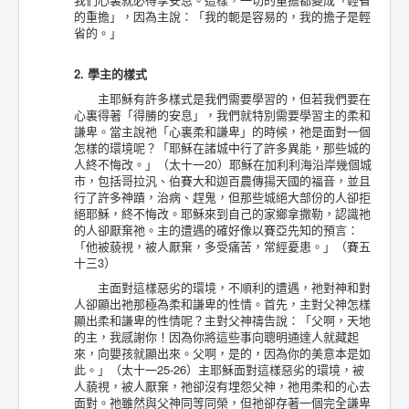
的重擔」，因為主說：「我的軛是容易的，我的擔子是輕
省的。」
2. 學主的樣式
主耶穌有許多樣式是我們需要學習的，但若我們要在
心裏得著「得勝的安息」，我們就特別需要學習主的柔和
謙卑。當主說祂「心裏柔和謙卑」的時候，祂是面對一個
怎樣的環境呢？「耶穌在諸城中行了許多異能，那些城的
人終不悔改。」（太十一20）耶穌在加利利海沿岸幾個城
市，包括哥拉汎、伯賽大和迦百農傳揚天國的福音，並且
行了許多神蹟，治病、趕鬼，但那些城絕大部份的人卻拒
絕耶穌，終不悔改。耶穌來到自己的家鄉拿撒勒，認識祂
的人卻厭棄祂。主的遭遇的確好像以賽亞先知的預言：
「他被藐視，被人厭棄，多受痛苦，常經憂患。」（賽五
十三3）
主面對這樣惡劣的環境，不順利的遭遇，祂對神和對
人卻顯出祂那極為柔和謙卑的性情。首先，主對父神怎樣
顯出柔和謙卑的性情呢？主對父神禱告說：「父啊，天地
的主，我感謝你！因為你將這些事向聰明通達人就藏起
來，向嬰孩就顯出來。父啊，是的，因為你的美意本是如
此。」（太十一25-26）主耶穌面對這樣惡劣的環境，被
人藐視，被人厭棄，祂卻沒有埋怨父神，祂用柔和的心去
面對。祂雖然與父神同等同榮，但祂卻存著一個完全謙卑