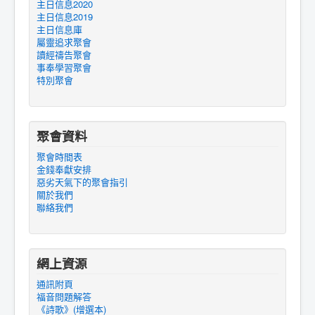
主日信息2020
主日信息2019
主日信息庫
屬靈追求聚會
讀經禱告聚會
事奉學習聚會
特別聚會
聚會資料
聚會時間表
金錢奉獻安排
惡劣天氣下的聚會指引
關於我們
聯絡我們
網上資源
通訊附頁
福音問題解答
《詩歌》(增選本)