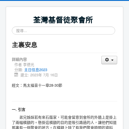
荃灣基督徒聚會所
搜
尋...
主裏安息
詳細內容
作者
李德光
分類:
主日信息2023
建立: 2023年 7月 16日
經文：馬太福音十一章28-30節
一. 引言
弟兄姊妹若有來石蔭家，可能會留意到會所的外牆上是掛上
了兩幅橫額的。懸掛這橫額的目的是吸引路過的人，讓他們知道
那裏有一個聚會的地方。在橫額上除了有我們聚會時間的資料