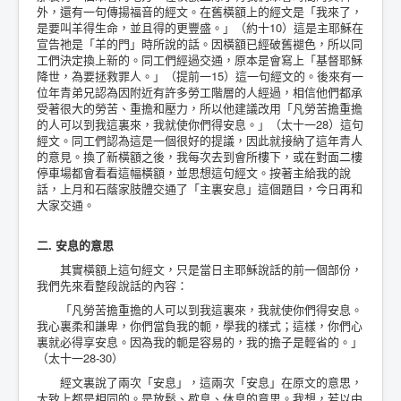
外，還有一句傳揚福音的經文。在舊橫額上的經文是「我來了，
是要叫羊得生命，並且得的更豐盛。」（約十10）這是主耶穌在
宣告祂是「羊的門」時所說的話。因橫額已經破舊褪色，所以同
工們決定換上新的。同工們經過交通，原本是會寫上「基督耶穌
降世，為要拯救罪人。」（提前一15）這一句經文的。後來有一
位年青弟兄認為因附近有許多勞工階層的人經過，相信他們都承
受著很大的勞苦、重擔和壓力，所以他建議改用「凡勞苦擔重擔
的人可以到我這裏來，我就使你們得安息。」（太十一28）這句
經文。同工們認為這是一個很好的提議，因此就接納了這年青人
的意見。換了新橫額之後，我每次去到會所樓下，或在對面二樓
停車場都會看看這幅橫額，並思想這句經文。按著主給我的說
話，上月和石蔭家肢體交通了「主裏安息」這個題目，今日再和
大家交通。
二. 安息的意思
其實橫額上這句經文，只是當日主耶穌說話的前一個部份，
我們先來看整段說話的內容：
「凡勞苦擔重擔的人可以到我這裏來，我就使你們得安息。
我心裏柔和謙卑，你們當負我的軛，學我的樣式；這樣，你們心
裏就必得享安息。因為我的軛是容易的，我的擔子是輕省的。」
（太十一28-30）
經文裏說了兩次「安息」，這兩次「安息」在原文的意思，
大致上都是相同的。是放鬆、歇息、休息的意思。我想，若以中