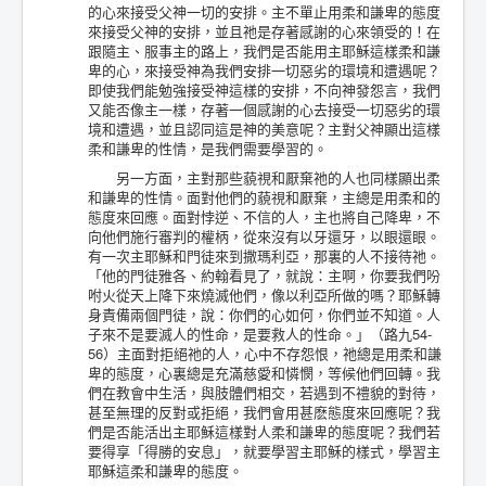
的心來接受父神一切的安排。主不單止用柔和謙卑的態度
來接受父神的安排，並且祂是存著感謝的心來領受的！在
跟隨主、服事主的路上，我們是否能用主耶穌這樣柔和謙
卑的心，來接受神為我們安排一切惡劣的環境和遭遇呢？
即使我們能勉強接受神這樣的安排，不向神發怨言，我們
又能否像主一樣，存著一個感謝的心去接受一切惡劣的環
境和遭遇，並且認同這是神的美意呢？主對父神顯出這樣
柔和謙卑的性情，是我們需要學習的。
另一方面，主對那些藐視和厭棄祂的人也同樣顯出柔
和謙卑的性情。面對他們的藐視和厭棄，主總是用柔和的
態度來回應。面對悖逆、不信的人，主也將自己降卑，不
向他們施行審判的權柄，從來沒有以牙還牙，以眼還眼。
有一次主耶穌和門徒來到撒瑪利亞，那裏的人不接待祂。
「他的門徒雅各、約翰看見了，就說：主啊，你要我們吩
咐火從天上降下來燒滅他們，像以利亞所做的嗎？耶穌轉
身責備兩個門徒，說：你們的心如何，你們並不知道。人
子來不是要滅人的性命，是要救人的性命。」（路九54-
56）主面對拒絕祂的人，心中不存怨恨，祂總是用柔和謙
卑的態度，心裏總是充滿慈愛和憐憫，等候他們回轉。我
們在教會中生活，與肢體們相交，若遇到不禮貌的對待，
甚至無理的反對或拒絕，我們會用甚麽態度來回應呢？我
們是否能活出主耶穌這樣對人柔和謙卑的態度呢？我們若
要得享「得勝的安息」，就要學習主耶穌的樣式，學習主
耶穌這柔和謙卑的態度。