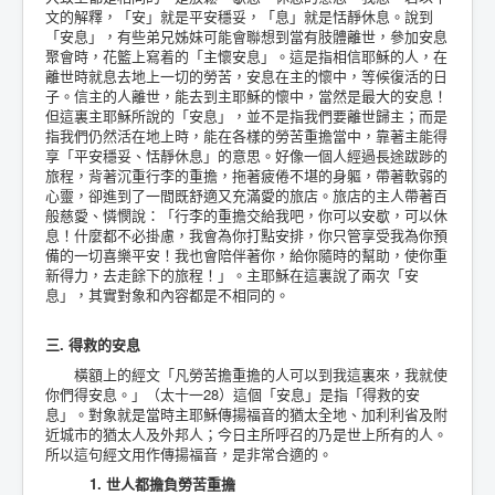
文的解釋，「安」就是平安穩妥，「息」就是恬靜休息。說到
「安息」，有些弟兄姊妹可能會聯想到當有肢體離世，參加安息
聚會時，花籃上寫着的「主懷安息」。這是指相信耶穌的人，在
離世時就息去地上一切的勞苦，安息在主的懷中，等候復活的日
子。信主的人離世，能去到主耶穌的懷中，當然是最大的安息！
但這裏主耶穌所說的「安息」，並不是指我們要離世歸主；而是
指我們仍然活在地上時，能在各樣的勞苦重擔當中，靠著主能得
享「平安穩妥、恬靜休息」的意思。好像一個人經過長途跋踄的
旅程，背著沉重行李的重擔，拖著疲倦不堪的身軀，帶著軟弱的
心靈，卻進到了一間既舒適又充滿愛的旅店。旅店的主人帶著百
般慈愛、憐憫說：「行李的重擔交給我吧，你可以安歇，可以休
息！什麼都不必掛慮，我會為你打點安排，你只管享受我為你預
備的一切喜樂平安！我也會陪伴著你，給你隨時的幫助，使你重
新得力，去走餘下的旅程！」。主耶穌在這裏說了兩次「安
息」，其實對象和內容都是不相同的。
三. 得救的安息
橫額上的經文「凡勞苦擔重擔的人可以到我這裏來，我就使
你們得安息。」（太十一28）這個「安息」是指「得救的安
息」。對象就是當時主耶穌傳揚福音的猶太全地、加利利省及附
近城市的猶太人及外邦人；今日主所呼召的乃是世上所有的人。
所以這句經文用作傳揚福音，是非常合適的。
1. 世人都擔負勞苦重擔