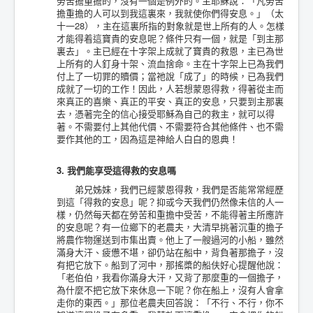
勞苦擔重擔的，沒有一個是例外的。主耶穌說：「凡勞苦
擔重擔的人可以到我這裏來，我就使你們得安息。」（太
十一28），主在這裏所指的對象就是世上所有的人。怎樣
才能得着這寶貴的安息呢？條件只有一個，就是「到主那
裏去」。主已經在十字架上成就了寶貴的救恩，主已為世
上所有的人釘身十架、流血捨命。主在十字架上已為我們
付上了一切罪的贖價；當祂說「成了」的時候，已為我們
成就了一切的工作！因此，人若想蒙恩得救，得著從主而
來真正的喜樂、真正的平安、真正的安息，只要到主那裏
去，憑著完全的信心接受耶穌為自己的救主，就可以得
著。不需要付上其他代價、不需要符合其他條件、也不需
要作其他的工，因為這是神給人白白的恩典！
3. 我們能享受這得救的安息嗎
弟兄姊妹，我們已經蒙恩得救，我們是否能常常經歷
到這「得救的安息」呢？抑或今天我們仍然像未信的人一
樣，仍然每天都在勞苦和重擔中受苦，不能得著主所應許
的安息呢？有一位鄉下的老農夫，大清早挑著沉重的擔子
將農作物運送到市集出賣。他上了一艘過河的小船，雖然
滿身大汗、疲憊不堪，卻仍站在船中，背負著那擔子，沒
有把它放下。船到了河中，那搖槳的船伕好心提醒他說：
「老伯伯，我看你滿身大汗，又背了那麼重的一個擔子，
為什麼不把它放下來休息一下呢？你在船上，沒有人會拿
走你的東西。」那位老農夫回答說：「不行、不行，你不