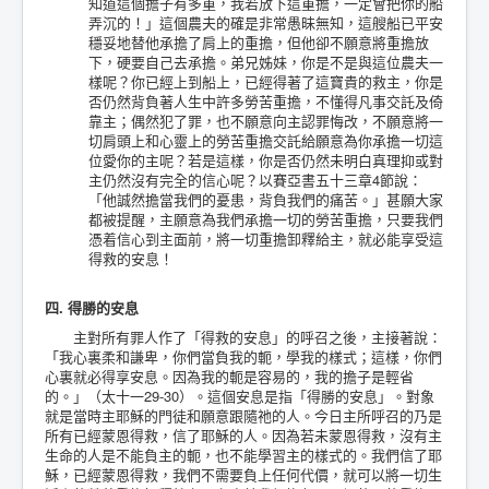
知道這個擔子有多重，我若放下這重擔，一定會把你的船
弄沉的！」這個農夫的確是非常愚昧無知，這艘船已平安
穩妥地替他承擔了肩上的重擔，但他卻不願意將重擔放
下，硬要自己去承擔。弟兄姊妹，你是不是與這位農夫一
樣呢？你已經上到船上，已經得著了這寶貴的救主，你是
否仍然背負著人生中許多勞苦重擔，不懂得凡事交託及倚
靠主；偶然犯了罪，也不願意向主認罪悔改，不願意將一
切肩頭上和心靈上的勞苦重擔交託給願意為你承擔一切這
位愛你的主呢？若是這樣，你是否仍然未明白真理抑或對
主仍然沒有完全的信心呢？以賽亞書五十三章4節說：
「他誠然擔當我們的憂患，背負我們的痛苦。」甚願大家
都被提醒，主願意為我們承擔一切的勞苦重擔，只要我們
憑着信心到主面前，將一切重擔卸釋給主，就必能享受這
得救的安息！
四. 得勝的安息
主對所有罪人作了「得救的安息」的呼召之後，主接著說：
「我心裏柔和謙卑，你們當負我的軛，學我的樣式；這樣，你們
心裏就必得享安息。因為我的軛是容易的，我的擔子是輕省
的。」（太十一29-30）。這個安息是指「得勝的安息」。對象
就是當時主耶穌的門徒和願意跟隨祂的人。今日主所呼召的乃是
所有已經蒙恩得救，信了耶穌的人。因為若未蒙恩得救，沒有主
生命的人是不能負主的軛，也不能學習主的樣式的。我們信了耶
穌，已經蒙恩得救，我們不需要負上任何代價，就可以將一切生