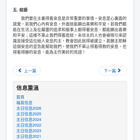
五. 結語
我們要在主裏得着安息是非常重要的事情。安息是心裏面的
感覺，若我們心內有安息，外面就能顯出喜樂和平安。若我們都
能在生活上及在屬靈的追求和服事上都得著安息，都能顯出喜樂
和平安；這樣不單止我們得着造就，未信主的人也會被吸引來認
識並接受這位給人安息的主，教會因此就得被建立。甚願主耶穌
這個安息的宣告能幫助我們，使我們不單止得着得救的安息，也
得着得勝的安息，能為主作美好的見證！
上一篇
下一篇
信息重溫
首頁
福音信息
主日信息2026
主日信息2025
主日信息2024
主日信息2022
主日信息2023
主日信息2021