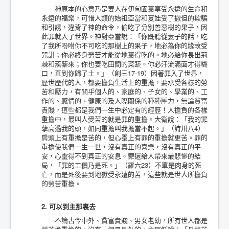
神原本的心意乃是要人在伊甸園裏享受永遠的生命和
永遠的福樂，可惜人類的始祖亞當和夏娃受了撒但的欺騙
和引誘，違背了神的命令，偷吃了分別善惡樹的果子，因
此罪就入了世界。神對亞當說：「你既聽從妻子的話，吃
了我所吩咐你不可吃的那樹上的果子，地必為你的緣故受
咒詛；你必終身勞苦才能從地裏得吃的。地必給你長出荊
棘和蒺藜來；你也要吃田間的菜蔬。你必汗流滿面才得糊
口，直到你歸了土。」（創三17-19）因著罪入了世界，
歴世歷代的人，都要擔負生活上的重擔，要承受各樣的勞
苦和壓力，有關乎個人的、家庭的、子女的、學業的、工
作的、感情的、健康的及人際關係的種種壓力，無論貧富
貴賤，這些都是我們一生中必定有的經歷！人擔負的各樣
重擔中，最叫人受苦的就是罪的重擔。大衛說：「我的罪
孽高過我的頭，如同重擔叫我擔當不起。」（詩卅八4）
肩頭上有重擔是苦的，但心靈上有罪的重擔就更苦。罪的
重擔使我們一生一世，沒有真正的喜樂，沒有真正的平
安，心靈得不到真正的安息。罪還給人帶來最悲慘的結
局，「罪的工價乃是死。」（羅六23）不單是肉身的死
亡，而是死後要到地獄受永遠的苦，這些就是世人所擔負
的勞苦重擔。
2. 可以到主那裏去
不論古今中外、貧富貴賤、男女老幼，所有世人都是