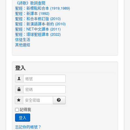
《詩歌》歌詞查閱
聖經：新標點和合本 (1919,1989)
聖經：新譯本 (1992)
聖經：和合本修訂版 (2010)
聖經：新漢語譯本-新約 (2010)
聖經：NET中文譯本 (2011)
聖經：環球聖經譯本 (2022)
信徒生活
其他連結
登入
帳號
密碼
安全密鑰
記得我
登入
忘記你的帳號？