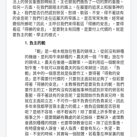
活上的勞苦重擔卸釋給主，主也替我們擔負了一切的罪的重擔。
但另一方面，在我們跟隨主的路上，在屬靈的追求上和服事神的
事上，我們是否仍然感到勞苦、愁煩、軟弱、不安，得不著該有
的安息呢？我們行走在這屬天的窄路上，是否常常失敗，經常被
撒但所勝呢？因此，主呼召我們來得着這「得勝的安息」，要得
着這「得勝的安息」，是要對主有回應，是要付上代價的。就是
要負主的軛，學主的樣式。
1. 負主的軛
「軛」是一根木棍放在牲畜的頸項上，從前沒有耕種
的機器，是利用牛來耕種的。農夫將一個「牛軛」放在牛
的頸項上，農夫在後邊一面鞭策，一面利用這一個軛來控
制牛隻，牛就可以按着農夫的指引來耕田。因此，「負
軛」其中的一個意思就是指要作工。要得著「得救的安
息」是不需要付代價的，只要到主面前就足夠了。但若要
得著「得勝的安息」，主教導我們是要背負主的軛，我們
要作主的工。我們有沒有因著服事神而感到非常的勞苦和
重壓，得不著該有的安息呢？當我開始作負責弟兄時，我
就在主面前立志，不可作一個不負責任的負責弟兄，因此
多年來我都學習靠主盡力的擺上。擔負這個軛是否容易
呢？是絕不容易，絕不輕省的！除了要擺上許多聚會上的
服事之外，還要關顧有難處的弟兄姊妹，要解決、處理教
會遇到種種的問題，也要帶領教會往前。除了這些重擔，
有時還會被人誤會，被人指責，都會有灰心、失望、軟
弱、不安的時候。其實每一個肢體，若看重在神家裏的服