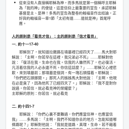
從來沒有人直接稱耶穌為神，而多馬就是第一個稱呼主耶穌
為「我的神」的使徒，這是信仰上最重要的宣告，承認耶穌
基督是主、是神！多馬的宣告為整卷約翰福音作出結論，正
好與約翰福音一章1節「太初有道……道就是神」首尾呼
應。
人的原則是「看見才信」；主的原則是「信才看見」
一. 約十一17-40
耶穌到了，就知道拉撒路在墳墓裡已經四天了……馬大對耶
穌說：「主啊，你若早在這裡，我兄弟必不死」……耶穌對他
說：「復活在我，生命也在我。信我的人雖然死了，也必復活，
凡活着信我的人必永遠不死。你信這話麼？」……耶穌又心裡悲
歎，來到墳墓前；那墳墓是個洞，有一塊石頭擋着。耶穌說：
「你們把石頭挪開。」那死人的姊姊馬大對他說：「主啊，他現
在必是臭了，因為他死了已經四天了。」耶穌說：「我不是對你
說過，你若信，就必看見神的榮耀麼？」
主耶穌的原則：你若信，就必看見
二. 約十四1-7
耶穌說：「你們心裏不要難過，你們應當信神，也應當信
我」……多馬說：「主啊，我們不知道你去的地方，怎能知道哪
條路呢？」耶穌對他說：「我就是道路，真理，生命。若不藉着