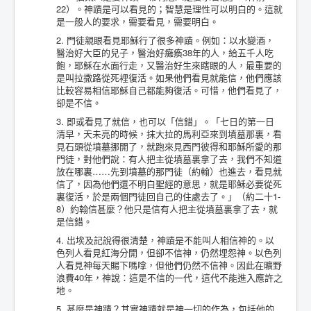
22）。神蹟是可以看見的；智慧是理性可以明白的。這就
是一般人的要求，需要看見，需要明白。
2. 門徒親眼看見耶穌行了很多神蹟。例如：以水變酒，
醫治好大臣的兒子，醫治好癱瘓38年的人，給五千人吃
飽，耶穌在水面行走，又醫治好生來瞎眼的人，最重要的
是叫拉撒路從死裡復活。如果他們看見就能信，他們應該
比較容易相信耶穌自己都能夠復活。可惜，他們看見了，
卻是不信。
3. 即或看見了就信，也可以「信錯」。「七日的第一日
清早，天未亮的時候，抹大拉的馬利亞來到墳墓那裏，看
見石頭從墳墓挪開了，就跑來見西門彼得和耶穌所愛的那
門徒，對他們說：有人把主從墳墓裏拿了去，我們不知道
放在哪裏……先到墳墓的那門徒（約翰）也進去，看見就
信了，因為他們還不明白聖經的意思，就是耶穌必要從死
裏復活，於是兩個門徒回自己的住處去了。」（約二十1-
8）約翰信甚麼？他只是信有人把主從墳墓裏拿了去，就
是信錯。
4. 出埃及記說得很清楚，神蹟是不能叫人相信神的。以
色列人看見紅海分開，但卻不信神，仍然埋怨神。以色列
人看見神每天賜下嗎嗱，但他們仍然不信神。因此在曠野
浪費40年，神說：這是不信的一代，這代不能進入應許之
地。
5. 甚麼是神蹟？其實神蹟就是神一切的作為，包括他的