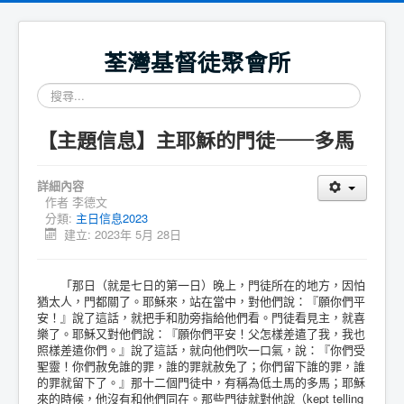
荃灣基督徒聚會所
搜
尋...
【主題信息】主耶穌的門徒——多馬
詳細內容
作者
李德文
分類:
主日信息2023
建立: 2023年 5月 28日
「那日（就是七日的第一日）晚上，門徒所在的地方，因怕
猶太人，門都關了。耶穌來，站在當中，對他們說：『願你們平
安！』說了這話，就把手和肋旁指給他們看。門徒看見主，就喜
樂了。耶穌又對他們說：『願你們平安！父怎樣差遣了我，我也
照樣差遣你們。』說了這話，就向他們吹一口氣，說：『你們受
聖靈！你們赦免誰的罪，誰的罪就赦免了；你們留下誰的罪，誰
的罪就留下了。』那十二個門徒中，有稱為低土馬的多馬；耶穌
來的時候，他沒有和他們同在。那些門徒就對他說（kept telling