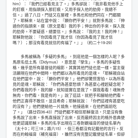
him）：『我們已經看見主了。』多馬卻說：『我非看見他手上
的釘痕，用指頭探入那釘痕，又用手探入他的肋旁，我總不
信。』過了八日，門徒又在屋裡，多馬也和他們同在，門都關
了。耶穌來，站在當中說：『願你們平安！』就對多馬說：『伸
過你的指頭來，摸（原文是看）我的手；伸出你的手來，探入我
的肋旁。不要疑惑，總要信。』多馬說：『我的主！我的神！』
耶穌對他說：『你因看見了我才信（你因為看見了我才信
嗎？）；那沒有看見就信的有福了。』」（約二十19-29）
多馬被稱為「多疑的多馬」，到底他是一個怎樣的人呢？多
馬原名低土馬（Didymus），意思是「孿生」。多馬的多疑性
格，幾乎是所有基督徒的縮影，其實其他門徒也是一樣。當主復
活顯現在他們中間時，他們都以為所看見的是魂。「耶穌親自站
在他們當中，說：「願你們平安！」他們卻驚慌害怕，以為所看
見的是魂。耶穌說：「你們為甚麼愁煩？為甚麼心裡起疑念呢？
你們看我的手，我的腳，就知道實在是我了。摸我看看！魂無骨
無肉，你們看，我是有的。」說了這話，就把手和腳給他們看。
他們正喜得不敢信，並且希奇；耶穌就說：「你們這裡有甚麼吃
的沒有？」他們便給他一片燒魚。他接過來，在他們面前吃
了。」（路廿四36-43）門徒們都不相信耶穌復活，只是沒有像
多馬說了出來。多馬直接說了出來，反而最終因主的格外恩典使
他更認識耶穌。多馬的名字出現在三卷對觀福音的使徒名單內
（太十3；可三18；路六15），但三卷都沒有記載他的言行。反
而在約翰福音（補充福音），雖然沒有完整記載使徒名單，但卻