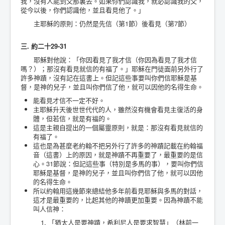
我，沒有人能到父那裏去。如果你們認識我，就必認識我的父，
從今以後，你們認識他，並且看見他了。」
主耶穌的原則：仍然是先信（第1節）後看見（第7節）
三. 約二十29-31
耶穌對他說：「你因看見了我才信（你因為看見了我才信
嗎？）；那沒有看見就信的有福了。」耶穌在門徒面前另外行了
許多神蹟，沒有記在這書上。但記這些事要叫你們信耶穌是基
督，是神的兒子，並且叫你們信了他，就可以因他的名得生命。
能看見才信不一定不好。
主耶穌升天後世世代代的人，雖然沒有機會看見主復活的身
體，但若信，就是有福的。
這是主親自提出的一個屬靈原則，就是：那沒有看見就信的
有福了。
這也是為甚麼老約翰不把另外行了許多的神蹟記載在約翰福
音（這書）上的原因，就是神蹟不再重要了，最重要的是信
心。31節說：但記這些事（特別是多馬的事），要叫你們信
耶穌是基督，是神的兒子，並且叫你們信了他，就可以因他
的名得生命。
所以約翰用這幾節來總結他多年前看見耶穌與多馬的對話，
這才是最重要的，比起其他的神蹟更加重要。因為神蹟不能
叫人信神：
1. 「猶太人是要神蹟，希利尼人是要求智慧」（林前一