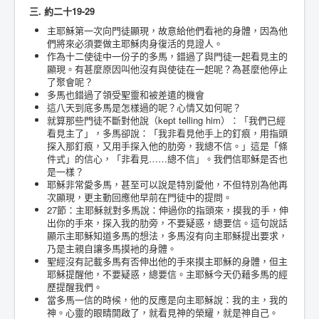
三. 約二十19-29
主耶穌第一次向門徒顯現，故意給他們看衪的身體，因為他
們將來必須要做主耶穌肉身復活的見證人。
作為十二使徒中一份子的多馬，錯過了與門徒一起看見主的
顯現。有甚麼原因叫他沒有與使徒在一起呢？為甚麼他停止
了聚會呢？
多馬也錯過了領受聖靈和被差遣的機會
這八天到底多馬是怎樣過的呢？心情又如何呢？
就算那些門徒不斷對他說（kept telling him）：「我們已經
看見主了」，多馬卻說：「我非看見他手上的釘痕，用指頭
探入那釘痕，又用手探入他的肋旁，我總不信。」這是「條
件式」的信心，「非看見……總不信」。我們信耶穌是否也
是一樣？
耶穌非常愛多馬，甚至可以說是特別愛他，不但特別為他再
次顯現，更主動回應他早前在門徒中的提問。
27節：主耶穌就對多馬說：伸過你的指頭來，摸我的手，伸
出你的手來，探入我的肋旁，不要疑惑，總要信。這句說話
顯示主耶穌知道多馬的想法，多馬沒有向主耶穌提出要求，
乃是主親自讓多馬摸衪的身體。
聖經沒有記載多馬有否伸出他的手來摸主耶穌的身體，但主
耶穌提醒他，不要疑惑，總要信。主耶穌今天仍藉多馬的經
歷提醒我們。
當多馬一信的時候，他的反應是向主耶穌說：我的主，我的
神。心靈的眼睛開啟了，就看見神的榮耀，就是神自己。