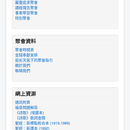
屬靈追求聚會
讀經禱告聚會
事奉學習聚會
特別聚會
聚會資料
聚會時間表
金錢奉獻安排
惡劣天氣下的聚會指引
關於我們
聯絡我們
網上資源
通訊附頁
福音問題解答
《詩歌》(增選本)
《詩歌》歌詞查閱
聖經：新標點和合本 (1919,1989)
聖經：新譯本 (1992)