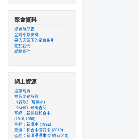
聚會資料
聚會時間表
金錢奉獻安排
惡劣天氣下的聚會指引
關於我們
聯絡我們
網上資源
通訊附頁
福音問題解答
《詩歌》(增選本)
《詩歌》歌詞查閱
聖經：新標點和合本
(1919,1989)
聖經：新譯本 (1992)
聖經：和合本修訂版 (2010)
聖經：新漢語譯本-新約 (2010)