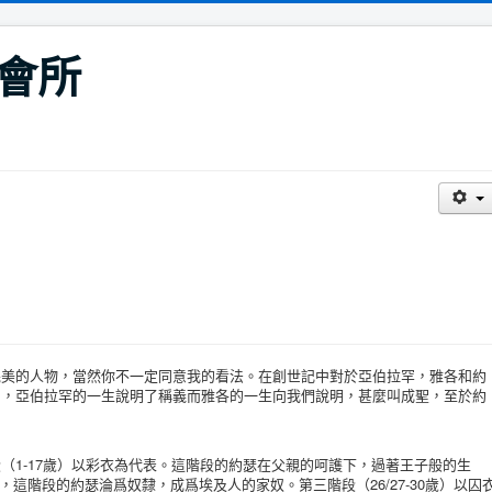
會所
的人物，當然你不一定同意我的看法。在創世記中對於亞伯拉罕，雅各和約
出，亞伯拉罕的一生說明了稱義而雅各的一生向我們說明，甚麼叫成聖，至於約
1-17歲）以彩衣為代表。這階段的約瑟在父親的呵護下，過著王子般的生
代表，這階段的約瑟淪爲奴隸，成爲埃及人的家奴。第三階段（26/27-30歲）以囚