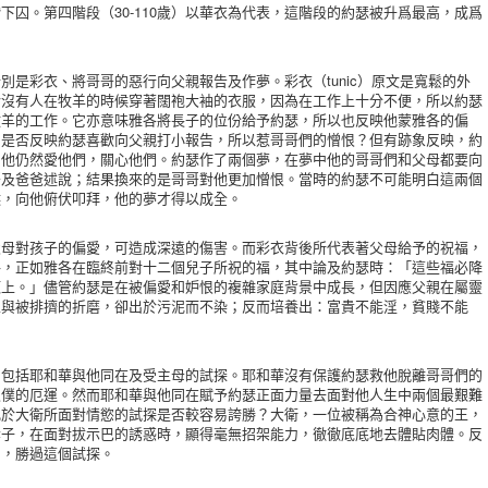
下囚。第四階段（30-110歲）以華衣為代表，這階段的約瑟被升爲最高，成爲
彩衣、將哥哥的惡行向父親報告及作夢。彩衣（tunic）原文是寬鬆的外
於沒有人在牧羊的時候穿著闊袍大袖的衣服，因為在工作上十分不便，所以約瑟
牧羊的工作。它亦意味雅各將長子的位份給予約瑟，所以也反映他蒙雅各的偏
，是否反映約瑟喜歡向父親打小報告，所以惹哥哥們的憎恨？但有跡象反映，約
，他仍然愛他們，關心他們。約瑟作了兩個夢，在夢中他的哥哥們和父母都要向
哥及爸爸述說；結果換來的是哥哥對他更加憎恨。當時的約瑟不可能明白這兩個
候，向他俯伏叩拜，他的夢才得以成全。
對孩子的偏愛，可造成深遠的傷害。而彩衣背後所代表著父母給予的祝福，
格，正如雅各在臨終前對十二個兒子所祝的福，其中論及約瑟時：「這些福必降
頂上。」儘管約瑟是在被偏愛和妒恨的複雜家庭背景中成長，但因應父親在屬靈
立與被排擠的折磨，卻出於污泥而不染；反而培養出：富貴不能淫，貧賤不能
括耶和華與他同在及受主母的試探。耶和華沒有保護約瑟救他脫離哥哥們的
奴僕的厄運。然而耶和華與他同在賦予約瑟正面力量去面對他人生中兩個最艱難
比於大衛所面對情慾的試探是否較容易誇勝？大衛，一位被稱為合神心意的王，
妻子，在面對拔示巴的誘惑時，顯得毫無招架能力，徹徹底底地去體貼肉體。反
則，勝過這個試探。