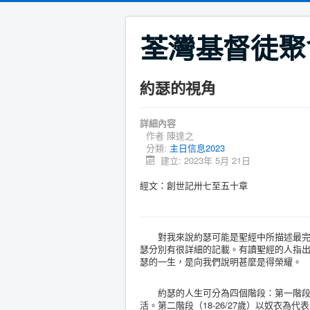
荃灣基督徒聚
約瑟的視角
詳細內容
作者
陳達之
分類:
主日信息2023
建立: 2023年 5月 21日
經文：創世記卅七至五十章
對我來說約瑟可能是聖經中所描述最完美
瑟分別有很詳細的記載。有讀聖經的人指
瑟的一生，是向我們說明甚麼是得榮耀。
約瑟的人生可分為四個階段：第一階段（
活。第二階段（18-26/27歲）以奴衣為