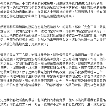
與我們同在」不等同救我們脫離逆境，身處逆境時我們往往只想著得到拯
我們同在。約瑟沒有為我們要怎樣勝過試探留下任何方程式。對他來說他的秘訣
他就能夠成為神貴重的器皿，在外邦人中彰顯神的榮耀。然而勝過試探，沒有叫
的生涯彷彿是他經歷耶和華與他同在及勝過試探的結果。
而耶和華繼續與約瑟同在也是他這階段人生的亮點。那位「完全正直，敬畏
能宣告說：「賞賜的是耶和華，收取的是耶和華，耶和華的名是應當稱頌的」，
顯表現出他的自義與負面情緒。但這裏的約瑟雖然按詩篇一零五篇的記載，他的
生活；然而他仍然氣定神閑，對別人的需要觀察入微。這時的約瑟也許已如彼得
被火試驗仍然能壞的金子更顯寶貴。」
意的是以下三方面：治理埃及全地，叫整個帝國平安過渡百年一遇的大饑
終前的遺願。試想約瑟既沒有接受過高深教育，也沒有治國的經驗，作為一個外
任務之艱巨，非我們所能想像。然而那位靈命成熟的約瑟，縱橫於充滿利益衝
指揮若定，運籌帷幄，以才幹，德行贏得所有埃及人的尊重，這正是耶和華與他
哥們最大的動力，除了是因為看見他們生命的改變，願意為便雅憫犧牲自己生
的際遇。他理解他前半生所遭遇的打擊是為著要拯救整個家族，他看見他被哥哥
一家得拯救的光景，對此他再無任何怨恨。此外，八十年在埃及所過榮華富貴的
思念，希伯來書的作者告訴我們：「約瑟因著信、臨終的時候、提到以色列族將
」
是我們客觀所處的環境，包括我們的家庭背景，從來不能夠影響我們屬靈品
相效力」的真正意思。另一方面，我想神不是叫我們看見約瑟的一生，就衹會自