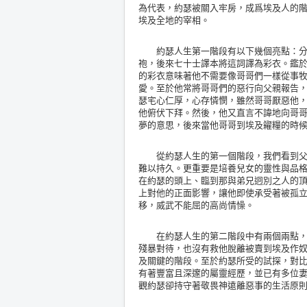
為代表，約瑟被關入牢房，成爲埃及人的階
埃及全地的宰相。
約瑟人生第一階段有以下幾個亮點：分別是
袍，後來七十士譯本將這詞譯為彩衣。鑑
的彩衣意味著他不需要像哥哥們一樣從事
愛。至於他常將哥哥們的惡行向父親報告
瑟宅心仁厚，心存憐憫，雖然哥哥厭惡他
他俯伏下拜。然後，他又直言不諱地向哥
夢的意思，後來當他哥哥到埃及糴糧的時
從約瑟人生的第一個階段，我們看到父母
難以持久。更重要是培養兒女的靈性與品
在約瑟的頭上、臨到那與弟兄迥別之人的
上對他的正面影響，讓他即使承受著被孤
移，威武不能屈的高尚情懆。
在約瑟人生的第二階段中有兩個兩點，包
殘暴對待，也沒有救他脫離被賣到埃及作
及關鍵的階段。至於約瑟所受的試探，對
有著豐富且深邃的屬靈經歷，並已有多位
觀約瑟卻持守著敬畏神遠離惡事的生活原