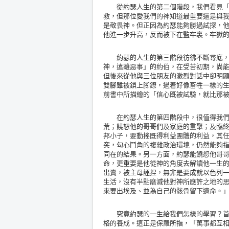
從約瑟人生的第二個階段，我們看見「神
救，但那位愛我們的神知道最重要還是與
是敬畏神。但正因為約瑟能夠勝過試探，
他進一步升高，反而被下在監牢裏。牢獄
約瑟的人生的第三階段彷彿不斷尋底，然
神，遠離惡事」的約伯，在受苦初期，尚
但後來從他與三位朋友的激烈對話中卻明
雙腳雖被鎖上腳鐐，過着好像畜牲一樣的
前書中所描繪的「信心既被試驗，就比那
在約瑟人生的第四階段中，很值得我們留
荒；饒恕他的哥哥們及家庭的重聚；及臨
邦小子，要動搖既得利益團體的利益，其
突，勾心鬥角的複雜政治環境，仍然能夠
同在的結果。另一方面，約瑟能饒恕他哥
命，更重要是他從神的角度去解讀他一生
出賣，被主母誣捏，無非是要成就以色列
生活，沒有半點磨滅他對神所應許之地的
來要出埃及、並為自己的骸骨留下遺命。
究竟約瑟的一生給我們怎樣的學習？首先
格的養成。這正是保羅所指，「萬事都互