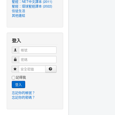
聖經：NET中文譯本 (2011)
聖經：環球聖經譯本 (2022)
信徒生活
其他連結
登入
帳號
密碼
安全密鑰
記得我
登入
忘記你的帳號？
忘記你的密碼？