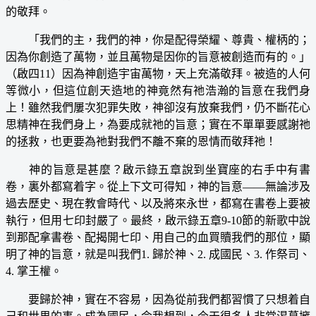
的敬拜。
「我們的主，我們的神，你是配得榮耀、尊貴、權柄的；
因為你創造了萬物，並且萬物是因你的旨意被創造而有的。」
（啟四11）因為神創造宇宙萬物，天上充滿敬拜。被造的人何
等微小，但這位創天造地的神竟然有祂浩瀚的旨意在我們身
上！雖然我們屢次犯罪失敗，神卻沒有放棄我們，仍不斷花心
思精神在我們身上，為要成就祂的旨意；實在不單單要感謝祂
的拯救，也更要為祂對我們不離不棄的恩情而敬拜祂！
神的旨意是甚麼？啟示錄五章說到坐寶座的右手中有書
卷，裏外都寫着字。從上下文可得知，神的旨意——無論涉及
過去歷史、現在教會時代、以及將來永世，都寫在書卷上要被
執行，但用七印封嚴了。最終，啟示錄五章9-10節的新歌中說
到那配拿書卷、配揭開七印、用自己的血買贖我們的那位，顯
明了神的旨意，就是叫我們1. 歸於神、2. 成國民、3. 作祭司、
4. 掌王權。
要歸於神，實在不容易，因為從前我們都習慣了只想着自