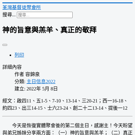
荃灣基督徒聚會所
搜尋...
神的旨意與羔羊、真正的敬拜
列印
詳細內容
作者
容錦泉
分類:
主日信息2022
建立: 2022年 5月 8日
經文：啟四11、五1-5、7-10、13-14、三20-21；西一16-18、
約四23、出三14-15、士六23-24、創二十二13-14、提後一12
今天是恢復實體聚會後的第二個主日，感謝主！今天盼望
與弟兄姊妹分享兩方面：（一）神的旨意與羔羊；（二）真正