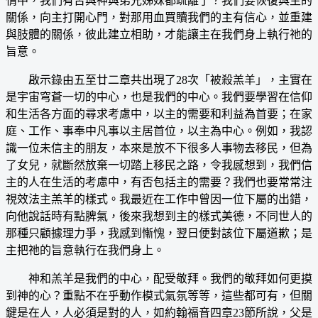
情中，我們有否與神與弟兄姊妹都疏離了？我們要恢復與主的
關係，向主打開心門，對那用血買贖我們的主有信心，並重建
與肢體的關係，彼此建立相助，才能讓主在我們身上執行祂的
旨意。
啟示錄由五至廿二章共出現了28次「被殺羔羊」，主實在
是宇宙穹蒼一切的中心，也是我們的中心。我們要學習在信仰
和生活各方面的尋求考慮中，以主的需要和利益為首要；在家
庭、工作、事奉中凡事以主居首位，以主為中心。例如，我認
識一位未信主的朋友，本來是放不下很多人事物去移民，但為
了女兒，就斷然放棄一切踏上移民之路，令我感想到，我們信
主的人在生活的考慮中，有否包括主的需要？我們也要常常注
視效法主羔羊的樣式。我最近在工作中曾因一位下屬的出錯，
向他說話時有點脾氣，後來我想到主的樣式美德，不同世人的
那種只顧據理力爭，我感到慚愧，翌日便對該位下屬道歉；是
主把祂的旨意執行在我們身上。
神和羔羊是我們的中心，配受敬拜。我們的敬拜如何更摸
到神的心？重點不在乎動作模式氣氛等等，這些都可有，但關
鍵是在人，人必須是對的人，如約翰福音四章23節所說，父是