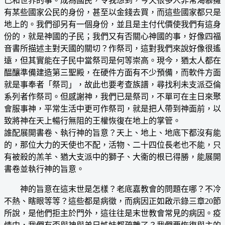
己和世界的事。成為國民，令我想到，今天很多人非常渴慕擁
有某些國家公民的身份，甚至以金錢去買，而這些國家都只是
地上的。我們卻另有一個身份，並且是主付代價使我們有這身
份的，就是神國的子民；我們又有否關心神國的事，好像四福
音書所描述主對天國的關切？作祭司，這對我們來說好像很遙
遠，但其實能在子民中當祭司是何等崇高。現今，猶太人都在
醖釀準備建造第三聖殿，在硬件方面有不少預備，而軟件方面
就是事奉者「祭司」，故此也要考查族譜，尋找利未支派亞倫
系列者作祭司。但感謝神，我們已是祭司，不單可在主日來聚
會服事神，平常生活中更可作祭司，就是把人帶到神面前，以
致將神在天上暢行無阻的王權恢復在地上的掌管。
誰配展開書卷、執行神的旨意？天上、地上、地底下都沒有能
的，那位大力的天使也不配，活物、二十四位長老也不能，只
有被殺的羔羊、猶大支派中的獅子、大衞的根已得勝，能展開
書卷並執行神的旨意。
神的旨意在這末世是怎樣？老底嘉教會的問題在哪？不冷
不熱、瞎眼等等？這些都是病徵，而病因正如啟示錄三章20節
所說，是他們拒主於門外，這往往是末世教會常見的病因。疫