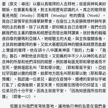
要（原文：尋找）以靈以真敬拜的人去拜祂；就是與神有美好
關係，在靈裏有看見，對主有經歷有認識的人。真正的敬拜是
看見祂配（Worthy）而敬拜（Worship）祂的價值（Worth）。
我自己習慣早些到達擘餅聚會，在座位上先安靜默想杯餅所表
明的主的救恩。除了以真理，即仰賴主自己去敬拜，我們也回
顧我們在主裏的關係和經歷從而發出敬拜讚美，就好像約翰福
音四章的撒瑪利亞婦人，她經驗主的大能，與主恢復關係後，
主就與她講敬拜的事。又如大衞都因與神的關係和經歷而能獻
上豐盛的敬拜，他在詩十八中讚美神是「我的」力量、「我
的」磐石，神對他並非陌生。又如舊約中不少人以神的名去記
念神的所是和他們深刻的經歷，例如基甸面見耶和華使者而不
至死，便將壇起名叫「耶和華沙龍」（耶和華是平安）。亞伯
拉罕因獻以撒的經歷，給那地方起名叫耶和華以勒（耶和華必
預備）。我認識一位弟兄，最近在疫情中，婚禮的安排似乎被
打亂了；疫情後期，甚至失業，但因着在困境中仍仰望主，這
位弟兄仍十分平安，因為主就是平安，「因為知道我所信的是
誰」（提後一12）。
但願主叫我們常常依靠祂，讓祂執行神的旨意在我們身