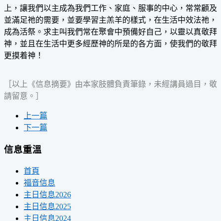
上，讓我們以主成為我們工作、家庭、服事的中心，常常顧及
並滿足祂的需要，並要學習主羔羊的樣式，在生活中效法祂，
成為活祭。求主叫我們常在聚會中預備好自己，以靈以真敬拜
神，並且在生活中更多經歷神的所是的各方面，使我們的敬拜
更摸着神！
［以上《信息摘要》由本家肢體負責筆錄，未經講員過目，敬
請留意。］
上一篇
下一篇
信息重溫
首頁
福音信息
主日信息2026
主日信息2025
主日信息2024