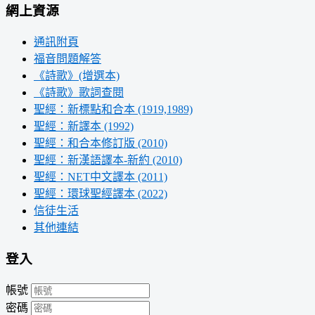
網上資源
通訊附頁
福音問題解答
《詩歌》(增選本)
《詩歌》歌詞查閱
聖經：新標點和合本 (1919,1989)
聖經：新譯本 (1992)
聖經：和合本修訂版 (2010)
聖經：新漢語譯本-新約 (2010)
聖經：NET中文譯本 (2011)
聖經：環球聖經譯本 (2022)
信徒生活
其他連結
登入
帳號
密碼